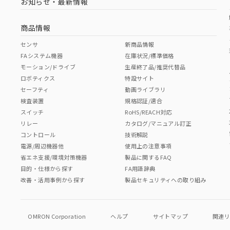
お知らせ・最新情報
商品情報
センサ
新商品情報
FAシステム機器
在庫状況/標準価格
モーション/ドライブ
生産終了品/推奨代替品
ロボティクス
特設サイト
セーフティ
動画ライブラリ
検査装置
規格認証/適合
スイッチ
RoHS/REACH対応
リレー
カタログ/マニュアル訂正
コントロール
技術解説
電源/周辺機器他
使用上の注意事項
省エネ支援/環境対策機器
製品に関するFAQ
目的・仕様から探す
FA用語辞典
改善・活用事例から探す
製品セキュリティへの取り組み
OMRON Corporation
ヘルプ
サイトマップ
関連