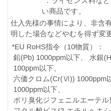
：ライセンス料など
い商品です。
仕入先様の事情により、非含
明した場合などやむを得ず変
*EU RoHS指令（10物質）：
鉛(Pb) 1000ppm以下、 水銀(
100ppm以下、
六価クロム(Cr(Ⅵ)) 1000p
1000ppm以下、
ポリ臭化ジフェニルエーテル類(P
フタル酸ビス(2-エチルヘキシル