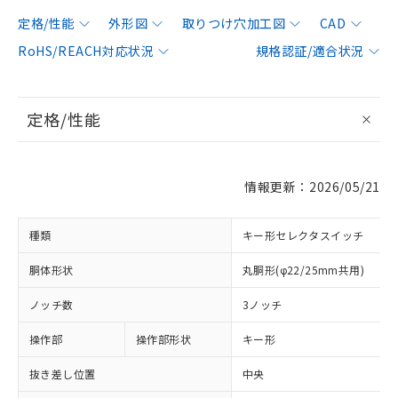
定格/性能
外形図
取りつけ穴加工図
CAD
RoHS/REACH対応状況
規格認証/適合状況
定格/性能
情報更新：2026/05/21
種類
キー形セレクタスイッチ
胴体形状
丸胴形(φ22/25mm共用)
ノッチ数
3ノッチ
操作部
操作部形状
キー形
抜き差し位置
中央