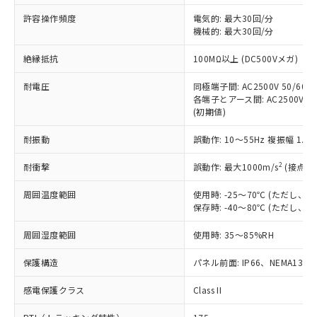
非含有に非対応の商品で、対応品を出す予
ご利用ください。
定はありません。
許容操作頻度
電気的: 最大30回/分
調査・確認中：EU RoHS指令（10物質）の
機械的: 最大30回/分
本サービスは、当社制御機器事業取扱
※1 中国RoHS○×表
非含有の対応状況を調査中または確認中の
商品の当社在庫状況および標準価格
絶縁抵抗
100MΩ以上 (DC500Vメガ)
商品です。
(税抜)を提供させていただくもので
「○」：最大均質材料含有率が中国RoHSの
非該当品：ライセンス料など無形物で、有
す。
耐電圧
同極端子間: AC2500V 50/60Hz
基準値以下であることを示します。
害物質有無と関係のない商品です。
当社制御機器事業取扱商品の中には、
各端子とアース間: AC2500V 50/
「×」：最大均質材料含有率が中国RoHSの
仕入先様の事情により、非含有部品として
(初期値)
本サービスの対象外となる商品もある
基準値を超えていることを示します。
いたものが、含有品と判明した場合などや
当社は、これら貴社製品のうち、外国
ことをご了承ください。
「－」：未確認です。当社販売部門へお問
むを得ず変更することがあります。
為替および外国貿易法に定める商品
耐振動
誤動作: 10～55Hz 複振幅 1.
在庫状況および標準価格照会結果は、
い合わせください。
（以下｢規制貨物等」という）を輸出
記載している更新日時点での社内デー
*EU RoHS指令（10物質）：
2
耐衝撃
誤動作: 最大1000m/s
(接点開
または国外への提供する場合は、日本
記
タに基づき作成されるものであり、閲
説明
鉛(Pb) 1000ppm以下、 水銀(Hg) 1000ppm以下、 カド
*中国RoHS10物質の基準値 (GB/T26572)：
国政府の輸出許可(または役務取引許
号
覧された時点での実際の在庫および標
ミウム(Cd) 100ppm以下、
Pb(鉛) :1000ppm、 Hg(水銀) : 1000ppm、 Cd(カドミウ
周囲温度範囲
使用時: -25～70℃ (ただし
可)を取得するなどの必要な手続きを
六価クロム(Cr(Ⅵ)) 1000ppm以下、ポリ臭化ビフェニル
ム) : 100ppm、
準価格とは異なる場合があることをご
保存時: -40～80℃ (ただし
類(PBB) 1000ppm以下、ポリ臭化ジフェニルエーテル類
Cr(Ⅵ)(六価クロム) : 1000ppm、 PBBs(ポリ臭化ビフェ
とります。
了承ください。
(PBDE) 1000ppm以下、フタル酸ビス(2-エチルヘキシ
○
一定数以上の在庫あり
ニル類) : 1000ppm、 PBDEs(ポリ臭化ジフェニルエーテ
当社は規制貨物を破棄する場合は、完
ル) (DEHP)(別名：DOP) 1000ppm以下、フタル酸ブチ
正式な納期状況および標準価格はお客
ル類) : 1000ppm、
周囲湿度範囲
使用時: 35～85%RH
ルベンジル（BBP） 1000ppm以下、フタル酸ジブチル
全に破砕するなど、違法に輸出されな
DBP(フタル酸ジブチル) : 1000ppm、 DIBP(フタル酸ジ
様のお取引先、またはお客様担当のオ
（DBP） 1000ppm以下、フタル酸ジイソブチル
イソブチル) : 1000ppm、 BBP(フタル酸ブチルベンジ
△
一定数には満たないが在庫あり
いよう必要な手段を講じます。
ムロン制御機器販売店・当社販売員に
(DIBP) 1000ppm以下
保護構造
パネル前面: IP66、NEMA13
ル) : 1000ppm、
当社は貴社製品を、核兵器、ミサイ
但し、RoHS指令で産業用監視および制御機器に対する
DEHP(フタル酸ビス(2-エチルヘキシル)) : 1000ppm
ご相談ください。
適用除外項目は除く。
ル、化学兵器、生物兵器またはその他
－
在庫なし(最新の在庫状況につ
感電保護クラス
Class II
オムロン制御機器販売店や当社販売拠
フタル酸エステル類の４物質については閾値を超える意
武器並びにこれらの製造装置等に一切
いては、お客様のお取引先、ま
図的な使用がないことを確認しています。
点は「
販売ネットワーク
」をご確認
※2 環境保護使用期限
使用いたしません。