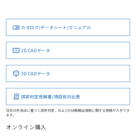
欄に対応日を記載しておりました。
いては、「カスタマーサポートセンタ お客様相談室」または
既に当社にて対応品への在庫切替を完了
貴社担当オムロン営業員または販売店にお問い合わせくださ
対応状況
対応予定月
※1
※2
していることから、特段のことがない限
い。
ダウンロードデータをご利用いただく前に、以下を必ずお読
り、2022年1月12日より割愛しておりま
みください。
カタログ/データシート/マニュアル
対応済み
す。
ソフトウェアの使用条件
お問い合わせ
中国 RoHS
注意事項・凡例
2D CADデータ
中国 RoHS表
※1 ※2
3D CADデータ
Pb
Hg
Cd
Cr(VI)
該非判定見解書/項目別対比表
X
O
O
O
日本の外為法に基づく該非判定、およびEAR再輸出規制に関する見解が入手でき
ます。
"対応済み"や非含有の記載がされた商品であっても、流通
在庫等で未対応品が混在する可能性があります。
オンライン購入
非含有品が必要な際は、弊社営業部門もしくは販売店へお