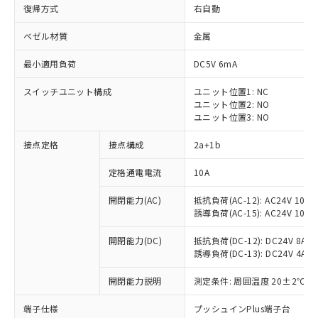
復帰方式
右自動
ベゼル材質
金属
最小適用負荷
DC5V 6mA
スイッチユニット構成
ユニット位置1: NC
ユニット位置2: NO
ユニット位置3: NO
接点定格
接点構成
2a+1b
定格通電電流
10A
※1 対応状況
開閉能力(AC)
抵抗負荷(AC-12): AC24V 10A/A
誘導負荷(AC-15): AC24V 10A/AC
対応済み：EU RoHS指令（10物質）の
非含有に対応した製品が提供可能な商品で
開閉能力(DC)
抵抗負荷(DC-12): DC24V 8A/DC
す。
誘導負荷(DC-13): DC24V 4A/DC
対応予定：EU RoHS指令（10物質）の非含
ご利用条件
有に対応した製品に切り替える予定のある
開閉能力説明
測定条件: 周囲温度 20±2℃、
商品です。
対応予定なし：EU RoHS指令（10物質）の
端子仕様
プッシュインPlus端子台
以下の条件をお読みいただき、同意のうえ