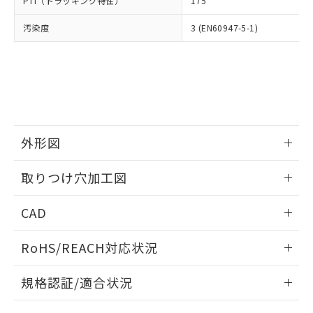
PTI（トラッキング特性）
175
たはお客様担当のオムロン制御
ください。
当社は、貴社製品を第三者に販売する
機器販売店・当社販売員にご確
在庫状況および標準価格結果を当社の
※2 対応予定月
「ｅ」：有害物質（10物質）のすべてが基
汚染度
3 (EN60947-5-1)
場合は、上記1、2および3の内容を当
認ください)
事前の承諾なく第三者に漏洩または開
準値以下であることを示します。
該第三者に通知します。また当社は、
示しないようお願いします。
部品在庫の切り替え状況などにより、予定
「10」：通常の使用状況下において有害物
販売先および販売に係わる関係者が違
マイパーツ機能（部品リスト作成サー
空
受注生産機種、また在庫状況の
月が前後することがあります。
質が外部に漏えいし、環境に深刻な影響を
法に輸出するおそれがある場合は、取
ビス）をご利用いただくには、I-Web
白
情報を公開していない機種
及ぼさない年数を意味します。
り引きをいたしません。
メンバーズにご登録されている必要が
「－」：未確認です。当社販売部門へお問
あります。
い合わせください。
お客様が当ウェブサイト上で当社にご
※3 非含有証明書ダウンロード
登録された部品リストについて、当社
外形図
および当社の共同利用者が、当社の製
下記の非含有証明書をダウンロードするこ
品・サービスに関するお客様との取
情報更新：2026/05/21
とができます。
取りつけ穴加工図
合意する
キャンセル
引・商談に必要な範囲で利用すること
をご了承ください。
情報更新：2026/05/21
EU RoHS指令（10物質）の非含有証明書
※当社の共同利用者とは、
"個人情報
CAD
51物質の非含有証明書（当社基準）
の共同利用に関して"
の「1.共同利
※本証明書は発行日時点で非含有を証明す
ログイン/会員登録いただくと、CADデータをダウンロー
用者の範囲」に記載されている法人を
RoHS/REACH対応状況
るもので、過去に遡って非含有を証明する
ドすることができます。
指します。
ものではありません。
情報更新：2026/7/29
また、RoHS指令のフタル酸エステル類４
規格認証/適合状況
物質の対応では、対応完了までの期間は出
ログイン/会員登録
EU RoHS
注意事項・凡例
荷製品に未対応品が混在することから備考
A22NK-3MR-01DA-P211についての規格認証/適合状況につ