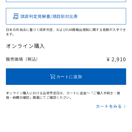
Pb
Hg
Cd
Cr(VI)
該非判定見解書/項目別対比表
X
O
O
O
日本の外為法に基づく該非判定、およびEAR再輸出規制に関する見解が入手でき
ます。
"対応済み"や非含有の記載がされた商品であっても、流通
在庫等で未対応品が混在する可能性があります。
オンライン購入
非含有品が必要な際は、弊社営業部門もしくは販売店へお
問い合わせください。
¥ 2,910
販売価格（税込）
この製品のRoHS/REACH対応状況ページへ
カートに追加
オンライン購入における出荷予定日は、カートに追加～「ご購入手続き：価
格・納期の確認」画面にてご確認ください。
カートをみる