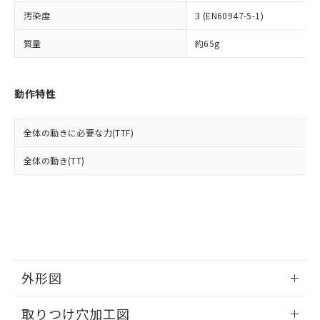
イソブチル) : 1000ppm、 BBP(フタル酸ブチルベンジ
△
一定数には満たないが在庫あり
いよう必要な手段を講じます。
ムロン制御機器販売店・当社販売員に
(DIBP) 1000ppm以下
ル) : 1000ppm、
汚染度
3 (EN60947-5-1)
当社は貴社製品を、核兵器、ミサイ
但し、RoHS指令で産業用監視および制御機器に対する
DEHP(フタル酸ビス(2-エチルヘキシル)) : 1000ppm
ご相談ください。
適用除外項目は除く。
ル、化学兵器、生物兵器またはその他
－
在庫なし(最新の在庫状況につ
オムロン制御機器販売店や当社販売拠
フタル酸エステル類の４物質については閾値を超える意
質量
約65g
武器並びにこれらの製造装置等に一切
いては、お客様のお取引先、ま
図的な使用がないことを確認しています。
点は「
販売ネットワーク
」をご確認
※2 環境保護使用期限
使用いたしません。
たはお客様担当のオムロン制御
ください。
当社は、貴社製品を第三者に販売する
機器販売店・当社販売員にご確
在庫状況および標準価格結果を当社の
※2 対応予定月
動作特性
「ｅ」：有害物質（10物質）のすべてが基
場合は、上記1、2および3の内容を当
認ください)
事前の承諾なく第三者に漏洩または開
準値以下であることを示します。
該第三者に通知します。また当社は、
示しないようお願いします。
部品在庫の切り替え状況などにより、予定
「10」：通常の使用状況下において有害物
販売先および販売に係わる関係者が違
マイパーツ機能（部品リスト作成サー
空
受注生産機種、また在庫状況の
全体の動きに必要な力(TTF)
月が前後することがあります。
質が外部に漏えいし、環境に深刻な影響を
法に輸出するおそれがある場合は、取
ビス）をご利用いただくには、I-Web
白
情報を公開していない機種
及ぼさない年数を意味します。
り引きをいたしません。
メンバーズにご登録されている必要が
全体の動き(TT)
「－」：未確認です。当社販売部門へお問
あります。
い合わせください。
お客様が当ウェブサイト上で当社にご
※3 非含有証明書ダウンロード
登録された部品リストについて、当社
および当社の共同利用者が、当社の製
下記の非含有証明書をダウンロードするこ
品・サービスに関するお客様との取
とができます。
合意する
キャンセル
引・商談に必要な範囲で利用すること
をご了承ください。
EU RoHS指令（10物質）の非含有証明書
外形図
※当社の共同利用者とは、
"個人情報
51物質の非含有証明書（当社基準）
の共同利用に関して"
の「1.共同利
情報更新：2026/05/21
※本証明書は発行日時点で非含有を証明す
用者の範囲」に記載されている法人を
取りつけ穴加工図
るもので、過去に遡って非含有を証明する