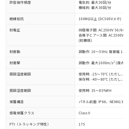
許容操作頻度
電気的: 最大30回/分
対応予定：EU RoHS指令（10物質）の非含
ご利用条件
機械的: 最大30回/分
有に対応した製品に切り替える予定のある
商品です。
絶縁抵抗
100MΩ以上 (DC500Vメガ)
対応予定なし：EU RoHS指令（10物質）の
以下の条件をお読みいただき、同意のうえ
非含有に非対応の商品で、対応品を出す予
耐電圧
同極端子間: AC2500V 50/60Hz
ご利用ください。
定はありません。
各端子とアース間: AC2500V 50/
調査・確認中：EU RoHS指令（10物質）の
(初期値)
本サービスは、当社制御機器事業取扱
※1 中国RoHS○×表
非含有の対応状況を調査中または確認中の
商品の当社在庫状況および標準価格
商品です。
耐振動
誤動作: 10～55Hz 複振幅 1.
(税抜)を提供させていただくもので
「○」：最大均質材料含有率が中国RoHSの
非該当品：ライセンス料など無形物で、有
す。
基準値以下であることを示します。
2
耐衝撃
誤動作: 最大1000m/s
(接点開
害物質有無と関係のない商品です。
当社制御機器事業取扱商品の中には、
「×」：最大均質材料含有率が中国RoHSの
仕入先様の事情により、非含有部品として
本サービスの対象外となる商品もある
周囲温度範囲
使用時: -25～70℃ (ただし
基準値を超えていることを示します。
いたものが、含有品と判明した場合などや
当社は、これら貴社製品のうち、外国
ことをご了承ください。
保存時: -40～80℃ (ただし
「－」：未確認です。当社販売部門へお問
むを得ず変更することがあります。
為替および外国貿易法に定める商品
在庫状況および標準価格照会結果は、
い合わせください。
（以下｢規制貨物等」という）を輸出
周囲湿度範囲
記載している更新日時点での社内デー
使用時: 35～85%RH
*EU RoHS指令（10物質）：
または国外への提供する場合は、日本
記
タに基づき作成されるものであり、閲
説明
鉛(Pb) 1000ppm以下、 水銀(Hg) 1000ppm以下、 カド
*中国RoHS10物質の基準値 (GB/T26572)：
国政府の輸出許可(または役務取引許
保護構造
パネル前面: IP66、NEMA13
号
覧された時点での実際の在庫および標
ミウム(Cd) 100ppm以下、
Pb(鉛) :1000ppm、 Hg(水銀) : 1000ppm、 Cd(カドミウ
可)を取得するなどの必要な手続きを
六価クロム(Cr(Ⅵ)) 1000ppm以下、ポリ臭化ビフェニル
ム) : 100ppm、
準価格とは異なる場合があることをご
類(PBB) 1000ppm以下、ポリ臭化ジフェニルエーテル類
Cr(Ⅵ)(六価クロム) : 1000ppm、 PBBs(ポリ臭化ビフェ
感電保護クラス
とります。
Class II
了承ください。
(PBDE) 1000ppm以下、フタル酸ビス(2-エチルヘキシ
○
一定数以上の在庫あり
ニル類) : 1000ppm、 PBDEs(ポリ臭化ジフェニルエーテ
当社は規制貨物を破棄する場合は、完
ル) (DEHP)(別名：DOP) 1000ppm以下、フタル酸ブチ
正式な納期状況および標準価格はお客
ル類) : 1000ppm、
PTI（トラッキング特性）
175
ルベンジル（BBP） 1000ppm以下、フタル酸ジブチル
全に破砕するなど、違法に輸出されな
DBP(フタル酸ジブチル) : 1000ppm、 DIBP(フタル酸ジ
様のお取引先、またはお客様担当のオ
（DBP） 1000ppm以下、フタル酸ジイソブチル