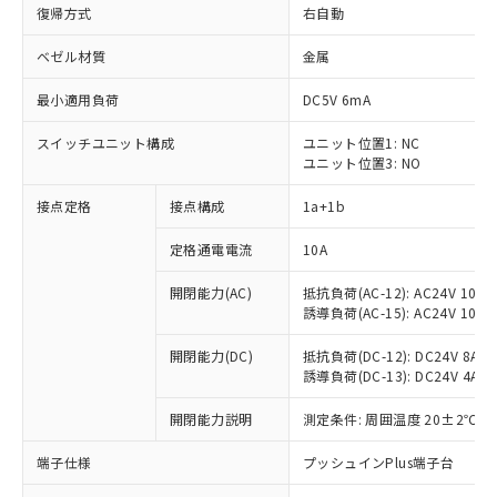
復帰方式
右自動
ベゼル材質
金属
最小適用負荷
DC5V 6mA
スイッチユニット構成
ユニット位置1: NC
ユニット位置3: NO
接点定格
接点構成
1a+1b
定格通電電流
10A
開閉能力(AC)
抵抗負荷(AC-12): AC24V 10A/A
誘導負荷(AC-15): AC24V 10A/AC
開閉能力(DC)
抵抗負荷(DC-12): DC24V 8A/DC
誘導負荷(DC-13): DC24V 4A/DC
※1 対応状況
開閉能力説明
測定条件: 周囲温度 20±2℃、
対応済み：EU RoHS指令（10物質）の
非含有に対応した製品が提供可能な商品で
端子仕様
プッシュインPlus端子台
す。