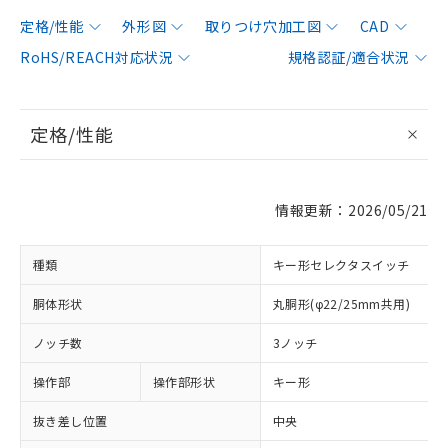
定格/性能
外形図
取りつけ穴加工図
CAD
RoHS/REACH対応状況
規格認証/適合状況
定格/性能
情報更新：2026/05/21
種類
キー形セレクタスイッチ
胴体形状
丸胴形(φ22/25mm共用)
ノッチ数
3ノッチ
操作部
操作部形状
キー形
抜き差し位置
中央