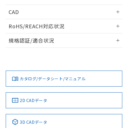
指します。
ものではありません。
情報更新：2026/05/21
CAD
また、RoHS指令のフタル酸エステル類４
物質の対応では、対応完了までの期間は出
ログイン/会員登録いただくと、CADデータをダウンロー
荷製品に未対応品が混在することから備考
RoHS/REACH対応状況
ドすることができます。
欄に対応日を記載しておりました。
既に当社にて対応品への在庫切替を完了
情報更新：2026/7/29
規格認証/適合状況
していることから、特段のことがない限
り、2022年1月12日より割愛しておりま
ログイン/会員登録
EU RoHS
注意事項・凡例
A22NK-3MR-01DA-P201についての規格認証/適合状況につ
す。
いては、「カスタマーサポートセンタ お客様相談室」または
貴社担当オムロン営業員または販売店にお問い合わせくださ
対応状況
対応予定月
※1
※2
い。
ダウンロードデータをご利用いただく前に、以下を必ずお読
みください。
カタログ/データシート/マニュアル
対応済み
ソフトウェアの使用条件
お問い合わせ
中国 RoHS
注意事項・凡例
2D CADデータ
中国 RoHS表
※1 ※2
3D CADデータ