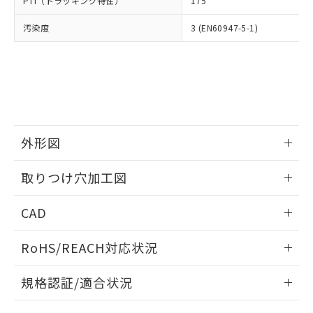
PTI（トラッキング特性）
175
たはお客様担当のオムロン制御
ください。
当社は、貴社製品を第三者に販売する
機器販売店・当社販売員にご確
在庫状況および標準価格結果を当社の
※2 対応予定月
「ｅ」：有害物質（10物質）のすべてが基
汚染度
3 (EN60947-5-1)
場合は、上記1、2および3の内容を当
認ください)
事前の承諾なく第三者に漏洩または開
準値以下であることを示します。
該第三者に通知します。また当社は、
示しないようお願いします。
部品在庫の切り替え状況などにより、予定
「10」：通常の使用状況下において有害物
販売先および販売に係わる関係者が違
マイパーツ機能（部品リスト作成サー
空
受注生産機種、また在庫状況の
月が前後することがあります。
質が外部に漏えいし、環境に深刻な影響を
法に輸出するおそれがある場合は、取
ビス）をご利用いただくには、I-Web
白
情報を公開していない機種
及ぼさない年数を意味します。
り引きをいたしません。
メンバーズにご登録されている必要が
「－」：未確認です。当社販売部門へお問
あります。
い合わせください。
お客様が当ウェブサイト上で当社にご
※3 非含有証明書ダウンロード
登録された部品リストについて、当社
外形図
および当社の共同利用者が、当社の製
下記の非含有証明書をダウンロードするこ
品・サービスに関するお客様との取
情報更新：2026/05/21
とができます。
取りつけ穴加工図
合意する
キャンセル
引・商談に必要な範囲で利用すること
をご了承ください。
情報更新：2026/05/21
EU RoHS指令（10物質）の非含有証明書
※当社の共同利用者とは、
"個人情報
CAD
51物質の非含有証明書（当社基準）
の共同利用に関して"
の「1.共同利
※本証明書は発行日時点で非含有を証明す
ログイン/会員登録いただくと、CADデータをダウンロー
用者の範囲」に記載されている法人を
RoHS/REACH対応状況
るもので、過去に遡って非含有を証明する
ドすることができます。
指します。
ものではありません。
情報更新：2026/7/29
また、RoHS指令のフタル酸エステル類４
規格認証/適合状況
物質の対応では、対応完了までの期間は出
ログイン/会員登録
EU RoHS
注意事項・凡例
荷製品に未対応品が混在することから備考
A22NK-3MR-01DA-P122についての規格認証/適合状況につ