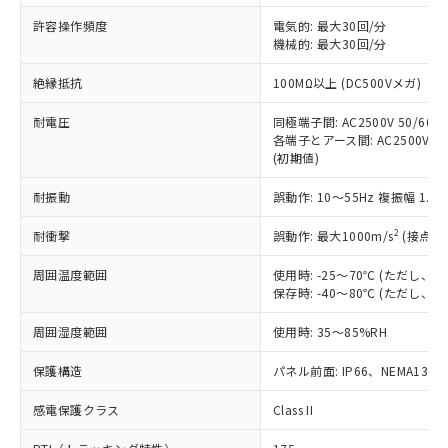
非含有に非対応の商品で、対応品を出す予
ご利用ください。
定はありません。
許容操作頻度
電気的: 最大30回/分
調査・確認中：EU RoHS指令（10物質）の
機械的: 最大30回/分
本サービスは、当社制御機器事業取扱
※1 中国RoHS○×表
非含有の対応状況を調査中または確認中の
商品の当社在庫状況および標準価格
絶縁抵抗
100MΩ以上 (DC500Vメガ)
商品です。
(税抜)を提供させていただくもので
「○」：最大均質材料含有率が中国RoHSの
非該当品：ライセンス料など無形物で、有
す。
耐電圧
同極端子間: AC2500V 50/60Hz
基準値以下であることを示します。
害物質有無と関係のない商品です。
当社制御機器事業取扱商品の中には、
各端子とアース間: AC2500V 50/
「×」：最大均質材料含有率が中国RoHSの
仕入先様の事情により、非含有部品として
(初期値)
本サービスの対象外となる商品もある
基準値を超えていることを示します。
いたものが、含有品と判明した場合などや
当社は、これら貴社製品のうち、外国
ことをご了承ください。
「－」：未確認です。当社販売部門へお問
むを得ず変更することがあります。
為替および外国貿易法に定める商品
耐振動
誤動作: 10～55Hz 複振幅 1.
在庫状況および標準価格照会結果は、
い合わせください。
（以下｢規制貨物等」という）を輸出
記載している更新日時点での社内デー
*EU RoHS指令（10物質）：
2
耐衝撃
誤動作: 最大1000m/s
(接点開
または国外への提供する場合は、日本
記
タに基づき作成されるものであり、閲
説明
鉛(Pb) 1000ppm以下、 水銀(Hg) 1000ppm以下、 カド
*中国RoHS10物質の基準値 (GB/T26572)：
国政府の輸出許可(または役務取引許
号
覧された時点での実際の在庫および標
ミウム(Cd) 100ppm以下、
Pb(鉛) :1000ppm、 Hg(水銀) : 1000ppm、 Cd(カドミウ
周囲温度範囲
使用時: -25～70℃ (ただし
可)を取得するなどの必要な手続きを
六価クロム(Cr(Ⅵ)) 1000ppm以下、ポリ臭化ビフェニル
ム) : 100ppm、
準価格とは異なる場合があることをご
保存時: -40～80℃ (ただし
類(PBB) 1000ppm以下、ポリ臭化ジフェニルエーテル類
Cr(Ⅵ)(六価クロム) : 1000ppm、 PBBs(ポリ臭化ビフェ
とります。
了承ください。
(PBDE) 1000ppm以下、フタル酸ビス(2-エチルヘキシ
○
一定数以上の在庫あり
ニル類) : 1000ppm、 PBDEs(ポリ臭化ジフェニルエーテ
当社は規制貨物を破棄する場合は、完
ル) (DEHP)(別名：DOP) 1000ppm以下、フタル酸ブチ
正式な納期状況および標準価格はお客
ル類) : 1000ppm、
周囲湿度範囲
使用時: 35～85%RH
ルベンジル（BBP） 1000ppm以下、フタル酸ジブチル
全に破砕するなど、違法に輸出されな
DBP(フタル酸ジブチル) : 1000ppm、 DIBP(フタル酸ジ
様のお取引先、またはお客様担当のオ
（DBP） 1000ppm以下、フタル酸ジイソブチル
イソブチル) : 1000ppm、 BBP(フタル酸ブチルベンジ
△
一定数には満たないが在庫あり
いよう必要な手段を講じます。
ムロン制御機器販売店・当社販売員に
(DIBP) 1000ppm以下
保護構造
パネル前面: IP66、NEMA13
ル) : 1000ppm、
当社は貴社製品を、核兵器、ミサイ
但し、RoHS指令で産業用監視および制御機器に対する
DEHP(フタル酸ビス(2-エチルヘキシル)) : 1000ppm
ご相談ください。
適用除外項目は除く。
ル、化学兵器、生物兵器またはその他
－
在庫なし(最新の在庫状況につ
感電保護クラス
Class II
オムロン制御機器販売店や当社販売拠
フタル酸エステル類の４物質については閾値を超える意
武器並びにこれらの製造装置等に一切
いては、お客様のお取引先、ま
図的な使用がないことを確認しています。
点は「
販売ネットワーク
」をご確認
※2 環境保護使用期限
使用いたしません。