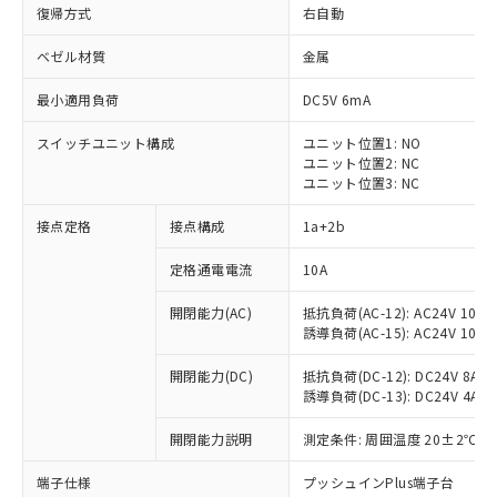
復帰方式
右自動
ベゼル材質
金属
最小適用負荷
DC5V 6mA
スイッチユニット構成
ユニット位置1: NO
ユニット位置2: NC
ユニット位置3: NC
接点定格
接点構成
1a+2b
定格通電電流
10A
※1 対応状況
開閉能力(AC)
抵抗負荷(AC-12): AC24V 10A/A
誘導負荷(AC-15): AC24V 10A/AC
対応済み：EU RoHS指令（10物質）の
非含有に対応した製品が提供可能な商品で
開閉能力(DC)
抵抗負荷(DC-12): DC24V 8A/DC
す。
誘導負荷(DC-13): DC24V 4A/DC
対応予定：EU RoHS指令（10物質）の非含
ご利用条件
有に対応した製品に切り替える予定のある
開閉能力説明
測定条件: 周囲温度 20±2℃、
商品です。
対応予定なし：EU RoHS指令（10物質）の
端子仕様
プッシュインPlus端子台
以下の条件をお読みいただき、同意のうえ