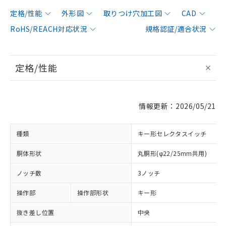
定格/性能
外形図
取りつけ穴加工図
CAD
RoHS/REACH対応状況
規格認証/適合状況
定格/性能
情報更新：2026/05/21
種類
キー形セレクタスイッチ
胴体形状
丸胴形(φ22/25mm共用)
ノッチ数
3ノッチ
操作部
操作部形状
キー形
抜き差し位置
中央