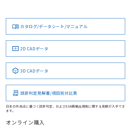
欄に対応日を記載しておりました。
いては、「カスタマーサポートセンタ お客様相談室」または
既に当社にて対応品への在庫切替を完了
貴社担当オムロン営業員または販売店にお問い合わせくださ
対応状況
対応予定月
※1
※2
していることから、特段のことがない限
い。
ダウンロードデータをご利用いただく前に、以下を必ずお読
り、2022年1月12日より割愛しておりま
みください。
カタログ/データシート/マニュアル
対応済み
す。
ソフトウェアの使用条件
お問い合わせ
中国 RoHS
注意事項・凡例
2D CADデータ
中国 RoHS表
※1 ※2
3D CADデータ
Pb
Hg
Cd
Cr(VI)
該非判定見解書/項目別対比表
X
O
O
O
日本の外為法に基づく該非判定、およびEAR再輸出規制に関する見解が入手でき
ます。
"対応済み"や非含有の記載がされた商品であっても、流通
在庫等で未対応品が混在する可能性があります。
オンライン購入
非含有品が必要な際は、弊社営業部門もしくは販売店へお