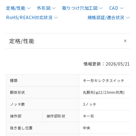
定格/性能
外形図
取りつけ穴加工図
CAD
RoHS/REACH対応状況
規格認証/適合状況
定格/性能
情報更新：2026/05/21
種類
キー形セレクタスイッチ
胴体形状
丸胴形(φ22/25mm共用)
ノッチ数
3ノッチ
操作部
操作部形状
キー形
抜き差し位置
中央