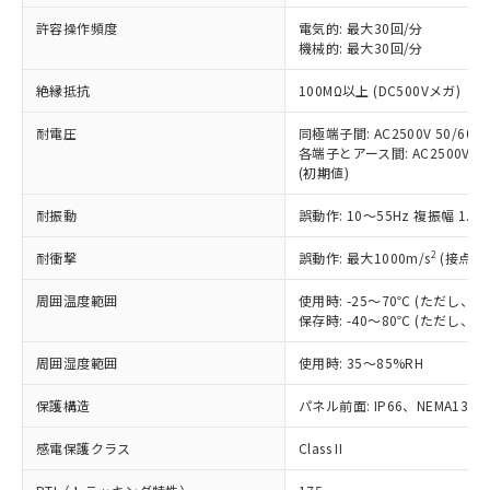
非含有に非対応の商品で、対応品を出す予
ご利用ください。
定はありません。
許容操作頻度
電気的: 最大30回/分
調査・確認中：EU RoHS指令（10物質）の
機械的: 最大30回/分
本サービスは、当社制御機器事業取扱
※1 中国RoHS○×表
非含有の対応状況を調査中または確認中の
商品の当社在庫状況および標準価格
絶縁抵抗
100MΩ以上 (DC500Vメガ)
商品です。
(税抜)を提供させていただくもので
「○」：最大均質材料含有率が中国RoHSの
非該当品：ライセンス料など無形物で、有
す。
耐電圧
同極端子間: AC2500V 50/60Hz
基準値以下であることを示します。
害物質有無と関係のない商品です。
当社制御機器事業取扱商品の中には、
各端子とアース間: AC2500V 50/
「×」：最大均質材料含有率が中国RoHSの
仕入先様の事情により、非含有部品として
(初期値)
本サービスの対象外となる商品もある
基準値を超えていることを示します。
いたものが、含有品と判明した場合などや
当社は、これら貴社製品のうち、外国
ことをご了承ください。
「－」：未確認です。当社販売部門へお問
むを得ず変更することがあります。
為替および外国貿易法に定める商品
耐振動
誤動作: 10～55Hz 複振幅 1.
在庫状況および標準価格照会結果は、
い合わせください。
（以下｢規制貨物等」という）を輸出
記載している更新日時点での社内デー
*EU RoHS指令（10物質）：
2
耐衝撃
誤動作: 最大1000m/s
(接点開
または国外への提供する場合は、日本
記
タに基づき作成されるものであり、閲
説明
鉛(Pb) 1000ppm以下、 水銀(Hg) 1000ppm以下、 カド
*中国RoHS10物質の基準値 (GB/T26572)：
国政府の輸出許可(または役務取引許
号
覧された時点での実際の在庫および標
ミウム(Cd) 100ppm以下、
Pb(鉛) :1000ppm、 Hg(水銀) : 1000ppm、 Cd(カドミウ
周囲温度範囲
使用時: -25～70℃ (ただし
可)を取得するなどの必要な手続きを
六価クロム(Cr(Ⅵ)) 1000ppm以下、ポリ臭化ビフェニル
ム) : 100ppm、
準価格とは異なる場合があることをご
保存時: -40～80℃ (ただし
類(PBB) 1000ppm以下、ポリ臭化ジフェニルエーテル類
Cr(Ⅵ)(六価クロム) : 1000ppm、 PBBs(ポリ臭化ビフェ
とります。
了承ください。
(PBDE) 1000ppm以下、フタル酸ビス(2-エチルヘキシ
○
一定数以上の在庫あり
ニル類) : 1000ppm、 PBDEs(ポリ臭化ジフェニルエーテ
当社は規制貨物を破棄する場合は、完
ル) (DEHP)(別名：DOP) 1000ppm以下、フタル酸ブチ
正式な納期状況および標準価格はお客
ル類) : 1000ppm、
周囲湿度範囲
使用時: 35～85%RH
ルベンジル（BBP） 1000ppm以下、フタル酸ジブチル
全に破砕するなど、違法に輸出されな
DBP(フタル酸ジブチル) : 1000ppm、 DIBP(フタル酸ジ
様のお取引先、またはお客様担当のオ
（DBP） 1000ppm以下、フタル酸ジイソブチル
イソブチル) : 1000ppm、 BBP(フタル酸ブチルベンジ
△
一定数には満たないが在庫あり
いよう必要な手段を講じます。
ムロン制御機器販売店・当社販売員に
(DIBP) 1000ppm以下
保護構造
パネル前面: IP66、NEMA13
ル) : 1000ppm、
当社は貴社製品を、核兵器、ミサイ
但し、RoHS指令で産業用監視および制御機器に対する
DEHP(フタル酸ビス(2-エチルヘキシル)) : 1000ppm
ご相談ください。
適用除外項目は除く。
ル、化学兵器、生物兵器またはその他
－
在庫なし(最新の在庫状況につ
感電保護クラス
Class II
オムロン制御機器販売店や当社販売拠
フタル酸エステル類の４物質については閾値を超える意
武器並びにこれらの製造装置等に一切
いては、お客様のお取引先、ま
図的な使用がないことを確認しています。
点は「
販売ネットワーク
」をご確認
※2 環境保護使用期限
使用いたしません。