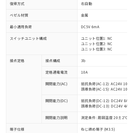
復帰方式
右自動
ベゼル材質
金属
最小適用負荷
DC5V 6mA
スイッチユニット構成
ユニット位置1: NC
ユニット位置2: NC
ユニット位置3: NC
接点定格
接点構成
3b
定格通電電流
10A
※1 対応状況
開閉能力(AC)
抵抗負荷(AC-12): AC24V 10A/A
誘導負荷(AC-15): AC24V 10A/AC
対応済み：EU RoHS指令（10物質）の
非含有に対応した製品が提供可能な商品で
開閉能力(DC)
抵抗負荷(DC-12): DC24V 8A/DC
す。
誘導負荷(DC-13): DC24V 4A/DC
対応予定：EU RoHS指令（10物質）の非含
ご利用条件
有に対応した製品に切り替える予定のある
開閉能力説明
測定条件: 周囲温度 20±2℃、
商品です。
対応予定なし：EU RoHS指令（10物質）の
端子仕様
ねじ締め端子 (M3.5)
以下の条件をお読みいただき、同意のうえ