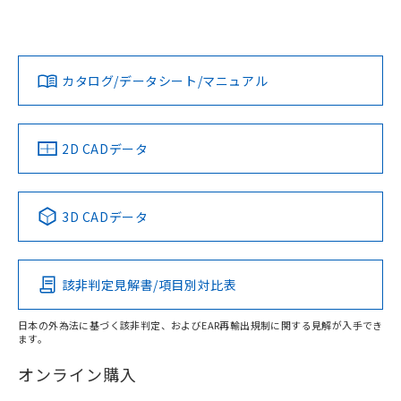
UL認証
CSA認証
CEマーキング
欄に対応日を記載しておりました。
既に当社にて対応品への在庫切替を完了
Yes
Yes
Yes
対応状況
対応予定月
※1
※2
していることから、特段のことがない限
ダウンロードデータをご利用いただく前に、以下を必ずお読
り、2022年1月12日より割愛しておりま
みください。
カタログ/データシート/マニュアル
対応済み
す。
ソフトウェアの使用条件
LR型式承認
DNV型式承認
BV型式承認
KR型式承
（イギリス
（ノルウェー
（フランス
（韓国
船舶規格）
船舶規格）
船舶規格）
船舶規格
中国 RoHS
注意事項・凡例
2D CADデータ
No
No
No
No
中国 RoHS表
※1 ※2
3D CADデータ
この製品の規格認証/適合状況ページへ
Pb
Hg
Cd
Cr(VI)
その他の認証はこちらのページからご検索ください
該非判定見解書/項目別対比表
X
O
O
O
日本の外為法に基づく該非判定、およびEAR再輸出規制に関する見解が入手でき
ます。
"対応済み"や非含有の記載がされた商品であっても、流通
在庫等で未対応品が混在する可能性があります。
オンライン購入
非含有品が必要な際は、弊社営業部門もしくは販売店へお