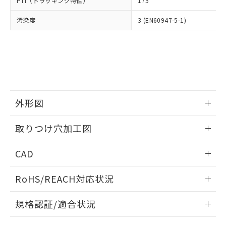
PTI（トラッキング特性）
175
たはお客様担当のオムロン制御
ください。
当社は、貴社製品を第三者に販売する
機器販売店・当社販売員にご確
在庫状況および標準価格結果を当社の
※2 対応予定月
「ｅ」：有害物質（10物質）のすべてが基
汚染度
3 (EN60947-5-1)
場合は、上記1、2および3の内容を当
認ください)
事前の承諾なく第三者に漏洩または開
準値以下であることを示します。
該第三者に通知します。また当社は、
示しないようお願いします。
部品在庫の切り替え状況などにより、予定
「10」：通常の使用状況下において有害物
販売先および販売に係わる関係者が違
マイパーツ機能（部品リスト作成サー
空
受注生産機種、また在庫状況の
月が前後することがあります。
質が外部に漏えいし、環境に深刻な影響を
法に輸出するおそれがある場合は、取
ビス）をご利用いただくには、I-Web
白
情報を公開していない機種
及ぼさない年数を意味します。
り引きをいたしません。
メンバーズにご登録されている必要が
「－」：未確認です。当社販売部門へお問
あります。
い合わせください。
お客様が当ウェブサイト上で当社にご
※3 非含有証明書ダウンロード
登録された部品リストについて、当社
外形図
および当社の共同利用者が、当社の製
下記の非含有証明書をダウンロードするこ
品・サービスに関するお客様との取
情報更新：2026/05/21
とができます。
取りつけ穴加工図
合意する
キャンセル
引・商談に必要な範囲で利用すること
をご了承ください。
情報更新：2026/05/21
EU RoHS指令（10物質）の非含有証明書
※当社の共同利用者とは、
"個人情報
CAD
51物質の非含有証明書（当社基準）
の共同利用に関して"
の「1.共同利
※本証明書は発行日時点で非含有を証明す
ログイン/会員登録いただくと、CADデータをダウンロー
用者の範囲」に記載されている法人を
RoHS/REACH対応状況
るもので、過去に遡って非含有を証明する
ドすることができます。
指します。
ものではありません。
情報更新：2026/7/29
また、RoHS指令のフタル酸エステル類４
規格認証/適合状況
物質の対応では、対応完了までの期間は出
ログイン/会員登録
EU RoHS
注意事項・凡例
荷製品に未対応品が混在することから備考