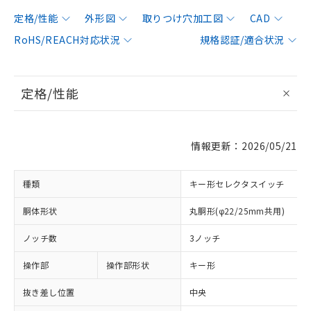
定格/性能
外形図
取りつけ穴加工図
CAD
RoHS/REACH対応状況
規格認証/適合状況
定格/性能
情報更新：2026/05/21
種類
キー形セレクタスイッチ
胴体形状
丸胴形(φ22/25mm共用)
ノッチ数
3ノッチ
操作部
操作部形状
キー形
抜き差し位置
中央