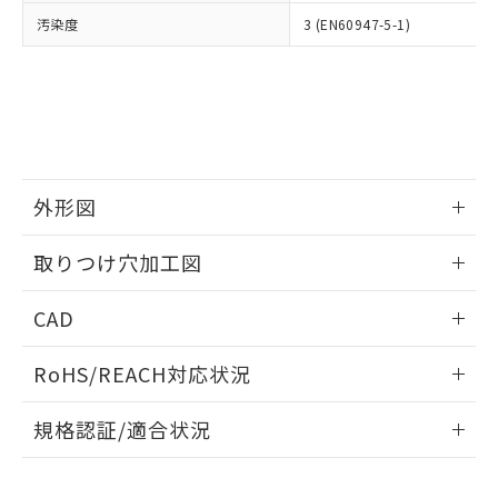
当社は、貴社製品を第三者に販売する
機器販売店・当社販売員にご確
在庫状況および標準価格結果を当社の
汚染度
3 (EN60947-5-1)
※2 対応予定月
「ｅ」：有害物質（10物質）のすべてが基
場合は、上記1、2および3の内容を当
認ください)
事前の承諾なく第三者に漏洩または開
準値以下であることを示します。
該第三者に通知します。また当社は、
示しないようお願いします。
部品在庫の切り替え状況などにより、予定
「10」：通常の使用状況下において有害物
販売先および販売に係わる関係者が違
マイパーツ機能（部品リスト作成サー
空
受注生産機種、また在庫状況の
月が前後することがあります。
質が外部に漏えいし、環境に深刻な影響を
法に輸出するおそれがある場合は、取
ビス）をご利用いただくには、I-Web
白
情報を公開していない機種
及ぼさない年数を意味します。
り引きをいたしません。
メンバーズにご登録されている必要が
「－」：未確認です。当社販売部門へお問
あります。
い合わせください。
お客様が当ウェブサイト上で当社にご
※3 非含有証明書ダウンロード
外形図
登録された部品リストについて、当社
および当社の共同利用者が、当社の製
下記の非含有証明書をダウンロードするこ
情報更新：2026/05/21
品・サービスに関するお客様との取
取りつけ穴加工図
とができます。
合意する
キャンセル
引・商談に必要な範囲で利用すること
をご了承ください。
情報更新：2026/05/21
EU RoHS指令（10物質）の非含有証明書
CAD
※当社の共同利用者とは、
"個人情報
51物質の非含有証明書（当社基準）
の共同利用に関して"
の「1.共同利
ログイン/会員登録いただくと、CADデータをダウンロー
※本証明書は発行日時点で非含有を証明す
用者の範囲」に記載されている法人を
RoHS/REACH対応状況
ドすることができます。
るもので、過去に遡って非含有を証明する
指します。
ものではありません。
情報更新：2026/7/29
規格認証/適合状況
また、RoHS指令のフタル酸エステル類４
物質の対応では、対応完了までの期間は出
ログイン/会員登録
EU RoHS
注意事項・凡例
荷製品に未対応品が混在することから備考
UL認証
CSA認証
CEマーキング