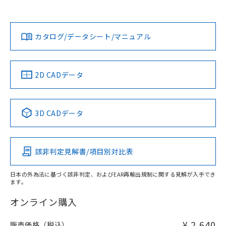
欄に対応日を記載しておりました。
既に当社にて対応品への在庫切替を完了
Yes
Yes
Yes
対応状況
対応予定月
※1
※2
ダウンロードデータをご利用いただく前に、以下を必ずお読
していることから、特段のことがない限
みください。
り、2022年1月12日より割愛しておりま
カタログ/データシート/マニュアル
対応済み
ソフトウェアの使用条件
す。
LR型式承認
DNV型式承認
BV型式承認
KR型式承
（イギリス
（ノルウェー
（フランス
（韓国
船舶規格）
船舶規格）
船舶規格）
船舶規格
中国 RoHS
注意事項・凡例
2D CADデータ
No
No
No
No
中国 RoHS表
※1 ※2
3D CADデータ
この製品の規格認証/適合状況ページへ
Pb
Hg
Cd
Cr(VI)
その他の認証はこちらのページからご検索ください
該非判定見解書/項目別対比表
X
O
O
O
日本の外為法に基づく該非判定、およびEAR再輸出規制に関する見解が入手でき
ます。
"対応済み"や非含有の記載がされた商品であっても、流通
在庫等で未対応品が混在する可能性があります。
オンライン購入
非含有品が必要な際は、弊社営業部門もしくは販売店へお
問い合わせください。
¥ 2,640
販売価格（税込）