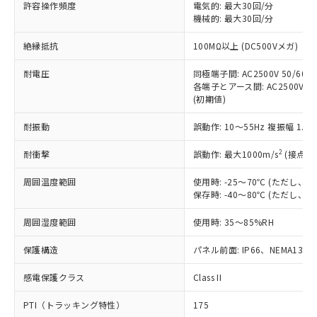
ご利用ください。
許容操作頻度
電気的: 最大30回/分
定はありません。
機械的: 最大30回/分
調査・確認中：EU RoHS指令（10物質）の
本サービスは、当社制御機器事業取扱
※1 中国RoHS○×表
非含有の対応状況を調査中または確認中の
絶縁抵抗
100MΩ以上 (DC500Vメガ)
商品の当社在庫状況および標準価格
商品です。
(税抜)を提供させていただくもので
「○」：最大均質材料含有率が中国RoHSの
非該当品：ライセンス料など無形物で、有
耐電圧
同極端子間: AC2500V 50/60Hz
す。
基準値以下であることを示します。
害物質有無と関係のない商品です。
各端子とアース間: AC2500V 50/
当社制御機器事業取扱商品の中には、
「×」：最大均質材料含有率が中国RoHSの
仕入先様の事情により、非含有部品として
(初期値)
本サービスの対象外となる商品もある
基準値を超えていることを示します。
いたものが、含有品と判明した場合などや
当社は、これら貴社製品のうち、外国
ことをご了承ください。
「－」：未確認です。当社販売部門へお問
耐振動
誤動作: 10～55Hz 複振幅 1.
むを得ず変更することがあります。
為替および外国貿易法に定める商品
在庫状況および標準価格照会結果は、
い合わせください。
（以下｢規制貨物等」という）を輸出
記載している更新日時点での社内デー
2
耐衝撃
誤動作: 最大1000m/s
(接点開
*EU RoHS指令（10物質）：
または国外への提供する場合は、日本
記
タに基づき作成されるものであり、閲
説明
鉛(Pb) 1000ppm以下、 水銀(Hg) 1000ppm以下、 カド
*中国RoHS10物質の基準値 (GB/T26572)：
国政府の輸出許可(または役務取引許
号
覧された時点での実際の在庫および標
ミウム(Cd) 100ppm以下、
周囲温度範囲
使用時: -25～70℃ (ただし
Pb(鉛) :1000ppm、 Hg(水銀) : 1000ppm、 Cd(カドミウ
可)を取得するなどの必要な手続きを
六価クロム(Cr(Ⅵ)) 1000ppm以下、ポリ臭化ビフェニル
ム) : 100ppm、
保存時: -40～80℃ (ただし
準価格とは異なる場合があることをご
類(PBB) 1000ppm以下、ポリ臭化ジフェニルエーテル類
Cr(Ⅵ)(六価クロム) : 1000ppm、 PBBs(ポリ臭化ビフェ
とります。
了承ください。
(PBDE) 1000ppm以下、フタル酸ビス(2-エチルヘキシ
○
一定数以上の在庫あり
ニル類) : 1000ppm、 PBDEs(ポリ臭化ジフェニルエーテ
当社は規制貨物を破棄する場合は、完
周囲湿度範囲
使用時: 35～85%RH
ル) (DEHP)(別名：DOP) 1000ppm以下、フタル酸ブチ
正式な納期状況および標準価格はお客
ル類) : 1000ppm、
ルベンジル（BBP） 1000ppm以下、フタル酸ジブチル
全に破砕するなど、違法に輸出されな
DBP(フタル酸ジブチル) : 1000ppm、 DIBP(フタル酸ジ
様のお取引先、またはお客様担当のオ
（DBP） 1000ppm以下、フタル酸ジイソブチル
イソブチル) : 1000ppm、 BBP(フタル酸ブチルベンジ
△
一定数には満たないが在庫あり
保護構造
パネル前面: IP66、NEMA13
いよう必要な手段を講じます。
ムロン制御機器販売店・当社販売員に
(DIBP) 1000ppm以下
ル) : 1000ppm、
当社は貴社製品を、核兵器、ミサイ
但し、RoHS指令で産業用監視および制御機器に対する
DEHP(フタル酸ビス(2-エチルヘキシル)) : 1000ppm
ご相談ください。
適用除外項目は除く。
感電保護クラス
Class II
ル、化学兵器、生物兵器またはその他
－
在庫なし(最新の在庫状況につ
オムロン制御機器販売店や当社販売拠
フタル酸エステル類の４物質については閾値を超える意
武器並びにこれらの製造装置等に一切
いては、お客様のお取引先、ま
図的な使用がないことを確認しています。
点は「
販売ネットワーク
」をご確認
PTI（トラッキング特性）
175
※2 環境保護使用期限
使用いたしません。
たはお客様担当のオムロン制御
ください。