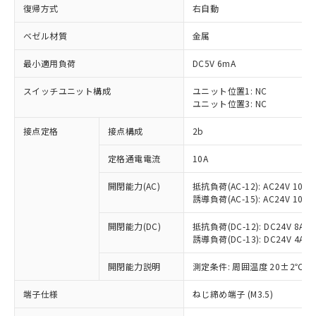
復帰方式
右自動
ベゼル材質
金属
最小適用負荷
DC5V 6mA
スイッチユニット構成
ユニット位置1: NC
ユニット位置3: NC
接点定格
接点構成
2b
定格通電電流
10A
※1 対応状況
開閉能力(AC)
抵抗負荷(AC-12): AC24V 10A/A
誘導負荷(AC-15): AC24V 10A/AC
対応済み：EU RoHS指令（10物質）の
非含有に対応した製品が提供可能な商品で
開閉能力(DC)
抵抗負荷(DC-12): DC24V 8A/DC
す。
誘導負荷(DC-13): DC24V 4A/DC
対応予定：EU RoHS指令（10物質）の非含
ご利用条件
有に対応した製品に切り替える予定のある
開閉能力説明
測定条件: 周囲温度 20±2℃、
商品です。
端子仕様
ねじ締め端子 (M3.5)
対応予定なし：EU RoHS指令（10物質）の
以下の条件をお読みいただき、同意のうえ
非含有に非対応の商品で、対応品を出す予