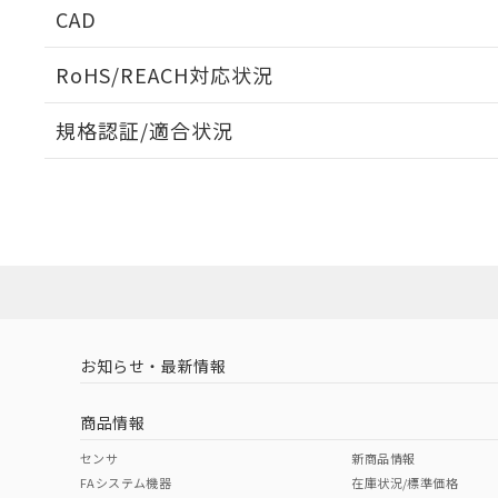
CAD
ログイン/会員登録いただくと、CADデータをダウンロ
RoHS/REACH対応状況
規格認証/適合状況
EU RoHS
注意事項・凡例
UL認証
CSA認証
CEマーキング
ダウンロードデータをご利用いただく前に、以下を必ずお読
Yes
Yes
Yes
対応状況
対応予定月
※1
※2
ソフトウェアの使用条件
対応済み
LR型式承認
DNV型式承認
BV型式承認
KR
（イギリス
（ノルウェー
（フランス
（
お知らせ・最新情報
中国 RoHS
注意事項・凡例
船舶規格）
船舶規格）
船舶規格）
船
商品情報
No
No
No
No
中国 RoHS表
※1 ※2
センサ
新商品情報
FAシステム機器
在庫状況/標準価格