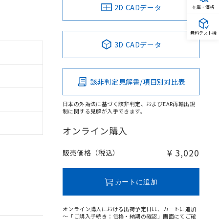
2D CADデータ
在庫・価格
無料テスト機
3D CADデータ
該非判定見解書/項目別対比表
日本の外為法に基づく該非判定、およびEAR再輸出規
制に関する見解が入手できます。
オンライン購入
¥ 3,020
販売価格（税込）
カートに追加
オンライン購入における出荷予定日は、カートに追加
～「ご購入手続き：価格・納期の確認」画面にてご確