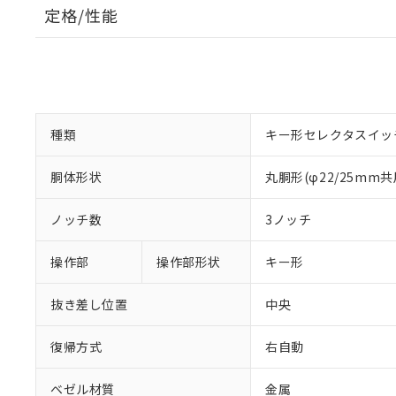
定格/性能
種類
キー形セレクタスイッ
胴体形状
丸胴形(φ22/25mm共
ノッチ数
3ノッチ
操作部
操作部形状
キー形
抜き差し位置
中央
復帰方式
右自動
ベゼル材質
金属