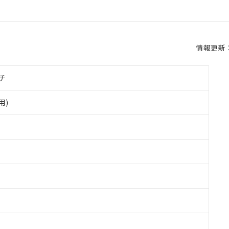
情報更新：2
チ
用)