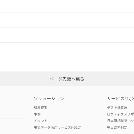
情報更新：2
ードすることができます。
情報更新：
ログイン/会員登録
CCC認証
電波法
みください。
Yes
N/A
非含有証明書
※3
ページ先頭へ戻る
ダウンロードはこちら
型式承認
NK型式承認
ABS型式承認
韓国
（日本
（アメリカ
ソリューション
サービスサポ
舶規格）
船舶規格）
船舶規格）
解決提案
テスト機貸出
事例
ロボティクスサ
No
No
イベント
日本語相談窓口
現場データ活用サービスi-BELT
輸出該非判定