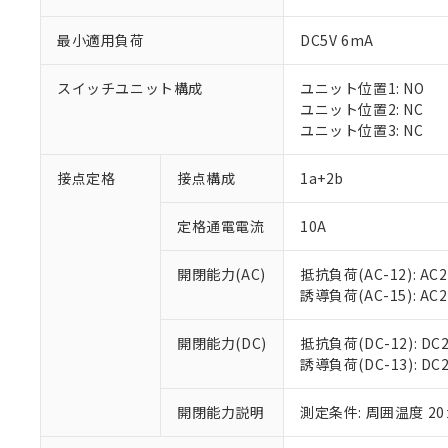
最小適用負荷
DC5V 6mA
スイッチユニット構成
ユニット位置1: NO
※1 対応状況
ユニット位置2: NC
ユニット位置3: NC
対応済み：EU
対応予定：EU R
接点定格
接点構成
1a+2b
対応予定なし：EU
調査・確認中：EU
ご利用条件
定格通電電流
10A
非該当品：ライセ
※1 中国RoHS
仕入先様の事情に
開閉能力(AC)
抵抗負荷(AC-12): AC24
があります。
以下の条件をお読
「○」：最大均質
誘導負荷(AC-15): AC24V
「×」：最大均質
本サービスは
当社は、これ
*EU RoHS指令（10物
「－」：未確認で
鉛(Pb) 1000ppm以下、
くものです。
う）を輸出ま
開閉能力(DC)
抵抗負荷(DC-12): DC24
記
説明
六価クロム(Cr(Ⅵ)) 1
当社制御機器
などの必要な
誘導負荷(DC-13): DC24
フタル酸ビス(2-エチルヘ
号
*中国RoHS10物質の基準値 
ル（DBP） 1000ppm
在庫状況およ
当社は規制貨
Pb(鉛) :1000ppm、 Hg
但し、RoHS指令で産
のであり、閲
ます。
Cr(Ⅵ)(六価クロム) : 
フタル酸エステル類の４
開閉能力説明
測定条件: 周囲温度 2
○
一定数以
DBP(フタル酸ジブチル) :
い。
当社は貴社製
DEHP(フタル酸ビス(2-エ
正式な納期状
置等に一切使