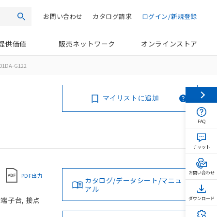
お問い合わせ
カタログ請求
ログイン/新規登録
検索
提供価値
販売ネットワーク
オンラインストア
01DA-G122
マイリストに追加
FAQ
チャット
お問い合わせ
PDF出力
カタログ/データシート/マニュ
アル
じ端子台, 接点
ダウンロード