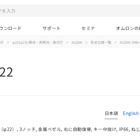
ウンロード
サポート
セミナ
オムロンの
示灯
>
φ22(φ25):照光・非照光・表示灯
>
A22NK
>
形式仕様一覧
>
A22NK-3MR-
22
日本語
English
2）, 3ノッチ, 金属ベゼル, 右に自動復帰, キー中抜け, IP66, ね