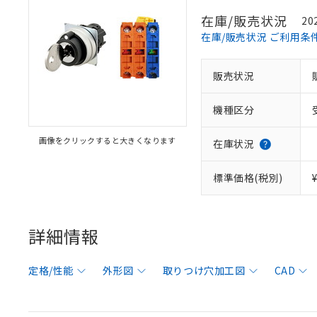
在庫/販売状況
20
在庫/販売状況 ご利用条
販売状況
機種区分
画像をクリックすると大きくなります
在庫状況
標準価格(税別)
詳細情報
定格/性能
外形図
取りつけ穴加工図
CAD