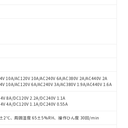
 RoHS指令（10物質）の非含有に対応した製品が提供可能な商品です
oHS指令（10物質）の非含有に対応した製品に切り替える予定のある
 RoHS指令（10物質）の非含有に非対応の商品で、対応品を出す予
 RoHS指令（10物質）の非含有の対応状況を調査中または確認中の
ンス料など無形物で、有害物質有無と関係のない商品です。
○×表
より、非含有部品としていたものが、含有品と判明した場合などやむ
V 10A/AC120V 10A/AC240V 6A/AC380V 2A/AC440V 2A
みいただき、同意のうえご利用ください。
材料含有率が中国RoHSの基準値以下であることを示します。
 10A/AC120V 6A/AC240V 3A/AC380V 1.9A/AC440V 1.6A
材料含有率が中国RoHSの基準値を超えていることを示します。
、当社制御機器事業取扱商品の当社在庫状況および標準価格(税抜)
ら貴社製品のうち、外国為替および外国貿易法に定める商品（以下｢
質）：
す。当社販売部門へお問い合わせください。
 水銀(Hg) 1000ppm以下、 カドミウム(Cd) 100ppm以下、
たは国外への提供する場合は、日本国政府の輸出許可(または役務取
V 8A/DC120V 2.2A/DC240V 1.1A
000ppm以下、ポリ臭化ビフェニル類(PBB) 1000ppm以下、ポリ臭化ジフェニルエーテル類(P
事業取扱商品の中には、本サービスの対象外となる商品もあること
手続きをとります。
V 4A/DC120V 1.1A/DC240V 0.55A
キシル) (DEHP)(別名：DOP) 1000ppm以下、フタル酸ブチルベンジル（BBP） 100
(GB/T26572)：
以下、フタル酸ジイソブチル (DIBP) 1000ppm以下
び標準価格照会結果は、記載している更新日時点での社内データに
物を破棄する場合は、完全に破砕するなど、違法に輸出されないよ
(水銀) : 1000ppm、 Cd(カドミウム) : 100ppm、
業用監視および制御機器に対する適用除外項目は除く。
覧された時点での実際の在庫および標準価格とは異なる場合がある
1000ppm、 PBBs(ポリ臭化ビフェニル類) : 1000ppm、 PBDEs(ポリ臭化ジフェニルエーテル類
物質については閾値を超える意図的な使用がないことを確認しています。
0±2℃、周囲湿度 65±5%RH、操作ひん度 30回/min
上の在庫あり
 1000ppm、 DIBP(フタル酸ジイソブチル) : 1000ppm、 BBP(フタル酸ブチルベンジル) :
品を、核兵器、ミサイル、化学兵器、生物兵器またはその他武器並
チルヘキシル)) : 1000ppm
況および標準価格はお客様のお取引先、またはお客様担当のオムロ
用いたしません。