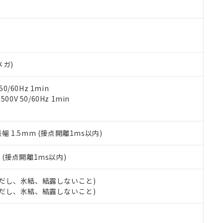
ご相談ください。
は満たないが在庫あり
製品を第三者に販売する場合は、上記1、2および3の内容を当該第
機器販売店や当社販売拠点は「
販売ネットワーク
」をご確認くだ
販売先および販売に係わる関係者が違法に輸出するおそれがある場
用期限
び標準価格結果を当社の事前の承諾なく第三者に漏洩または開示し
え状況などにより、予定月が前後することがあります。
(最新の在庫状況については、お客様のお取引先、またはお客様担当
（10物質）のすべてが基準値以下であることを示します。
店・当社販売員にご確認ください)
能（部品リスト作成サービス）をご利用いただくには、I-Webメン
使用状況下において有害物質が外部に漏えいし、環境に深刻な影響を
あります。
メガ)
機種、また在庫状況の情報を公開していない機種
ェブサイト上で当社にご登録された部品リストについて、当社およ
書ダウンロード
す。当社販売部門へお問い合わせください。
品・サービスに関するお客様との取引・商談に必要な範囲で利用す
合意する
キャンセル
0/60Hz 1min
書をダウンロードすることができます。
0V 50/60Hz 1min
利用者とは、
"個人情報の共同利用に関して"
の「1.共同利用者の
します。
10物質）の非含有証明書
明書（当社基準）
振幅 1.5mm (接点開離1ms以内)
日時点で非含有を証明するもので、過去に遡って非含有を証明するも
令のフタル酸エステル類４物質の対応では、対応完了までの期間は出
備考欄に対応日を記載しておりました。
2
(接点開離1ms以内)
品への在庫切替を完了していることから、特段のことがない限り、20
す。
 (ただし、氷結、結露しないこと)
 (ただし、氷結、結露しないこと)