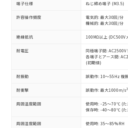
端子仕様
ねじ締め端子 (M3.5)
当社販売員に
※2 対応予定月
△
一定数に
当社は、貴社
オムロン制御
また当社は、
※2 環境保護使
在庫状況およ
部品在庫の切り替
たしません。
許容操作頻度
電気的: 最大30回/分
－
在庫なし
す。
機械的: 最大30回/分
「ｅ」：有害物質
機器販売
マイパーツ機
「10」：通常の
ている必要が
味します。
絶縁抵抗
100MΩ以上 (DC500V
空
受注生産
お客様が当ウ
※3 非含有証明
「－」：未確認で
白
が、当社の製
耐電圧
同極端子間: AC2500V 5
さい。
下記の非含有証明
各端子とアース間: AC250
※当社の共同
(初期値)
いる法人を指
EU RoHS指令（
51物質の非含有証
耐振動
誤動作: 10～55Hz 複
※本証明書は発行
また、RoHS指
混在することから
耐衝撃
誤動作: 最大1000m/s
既に当社にて対応
り割愛しておりま
周囲温度範囲
使用時: -25～70℃
保存時: -40～80℃
周囲湿度範囲
使用時: 35～85%RH