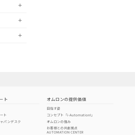
026/05/21
2026/7/29
ート
オムロンの提供価値
目指す姿
ポート
コンセプト「i-Automation!」
ジャパンデスク
オムロンの強み
お客様との共創拠点
AUTOMATION CENTER