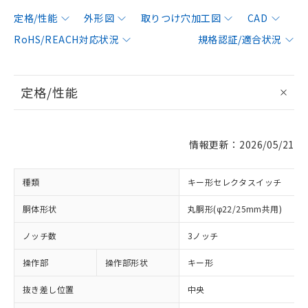
定格/性能
外形図
取りつけ穴加工図
CAD
RoHS/REACH対応状況
規格認証/適合状況
定格/性能
情報更新：2026/05/21
種類
キー形セレクタスイッチ
胴体形状
丸胴形(φ22/25mm共用)
ノッチ数
3ノッチ
操作部
操作部形状
キー形
抜き差し位置
中央