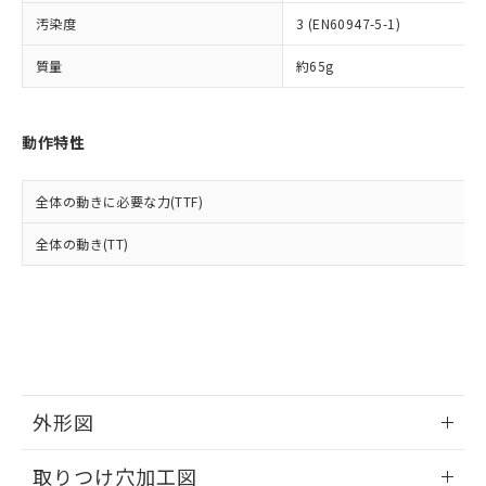
イソブチル) : 1000ppm、 BBP(フタル酸ブチルベンジ
△
一定数には満たないが在庫あり
いよう必要な手段を講じます。
ムロン制御機器販売店・当社販売員に
(DIBP) 1000ppm以下
ル) : 1000ppm、
汚染度
3 (EN60947-5-1)
当社は貴社製品を、核兵器、ミサイ
但し、RoHS指令で産業用監視および制御機器に対する
DEHP(フタル酸ビス(2-エチルヘキシル)) : 1000ppm
ご相談ください。
適用除外項目は除く。
ル、化学兵器、生物兵器またはその他
－
在庫なし(最新の在庫状況につ
オムロン制御機器販売店や当社販売拠
フタル酸エステル類の４物質については閾値を超える意
質量
約65g
武器並びにこれらの製造装置等に一切
いては、お客様のお取引先、ま
図的な使用がないことを確認しています。
点は「
販売ネットワーク
」をご確認
※2 環境保護使用期限
使用いたしません。
たはお客様担当のオムロン制御
ください。
当社は、貴社製品を第三者に販売する
機器販売店・当社販売員にご確
在庫状況および標準価格結果を当社の
※2 対応予定月
動作特性
「ｅ」：有害物質（10物質）のすべてが基
場合は、上記1、2および3の内容を当
認ください)
事前の承諾なく第三者に漏洩または開
準値以下であることを示します。
該第三者に通知します。また当社は、
示しないようお願いします。
部品在庫の切り替え状況などにより、予定
「10」：通常の使用状況下において有害物
販売先および販売に係わる関係者が違
マイパーツ機能（部品リスト作成サー
空
受注生産機種、また在庫状況の
全体の動きに必要な力(TTF)
月が前後することがあります。
質が外部に漏えいし、環境に深刻な影響を
法に輸出するおそれがある場合は、取
ビス）をご利用いただくには、I-Web
白
情報を公開していない機種
及ぼさない年数を意味します。
り引きをいたしません。
メンバーズにご登録されている必要が
全体の動き(TT)
「－」：未確認です。当社販売部門へお問
あります。
い合わせください。
お客様が当ウェブサイト上で当社にご
※3 非含有証明書ダウンロード
登録された部品リストについて、当社
および当社の共同利用者が、当社の製
下記の非含有証明書をダウンロードするこ
品・サービスに関するお客様との取
とができます。
合意する
キャンセル
引・商談に必要な範囲で利用すること
をご了承ください。
EU RoHS指令（10物質）の非含有証明書
外形図
※当社の共同利用者とは、
"個人情報
51物質の非含有証明書（当社基準）
の共同利用に関して"
の「1.共同利
情報更新：2026/05/21
※本証明書は発行日時点で非含有を証明す
用者の範囲」に記載されている法人を
取りつけ穴加工図
るもので、過去に遡って非含有を証明する