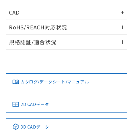
指します。
ものではありません。
情報更新：2026/05/21
CAD
また、RoHS指令のフタル酸エステル類４
物質の対応では、対応完了までの期間は出
ログイン/会員登録いただくと、CADデータをダウンロー
荷製品に未対応品が混在することから備考
RoHS/REACH対応状況
ドすることができます。
欄に対応日を記載しておりました。
既に当社にて対応品への在庫切替を完了
情報更新：2026/7/29
規格認証/適合状況
していることから、特段のことがない限
り、2022年1月12日より割愛しておりま
ログイン/会員登録
EU RoHS
注意事項・凡例
UL認証
す。
CSA認証
CEマーキング
Yes
Yes
Yes
対応状況
対応予定月
※1
※2
ダウンロードデータをご利用いただく前に、以下を必ずお読
みください。
カタログ/データシート/マニュアル
対応済み
ソフトウェアの使用条件
LR型式承認
DNV型式承認
BV型式承認
KR型式承
（イギリス
（ノルウェー
（フランス
（韓国
船舶規格）
船舶規格）
船舶規格）
船舶規格
中国 RoHS
注意事項・凡例
2D CADデータ
No
No
No
No
中国 RoHS表
※1 ※2
3D CADデータ