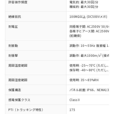
許容操作頻度
電気的: 最大30回/分
対応予定：EU RoHS指令（10物質）の非含
ご利用条件
機械的: 最大30回/分
有に対応した製品に切り替える予定のある
商品です。
絶縁抵抗
100MΩ以上 (DC500Vメガ)
対応予定なし：EU RoHS指令（10物質）の
以下の条件をお読みいただき、同意のうえ
非含有に非対応の商品で、対応品を出す予
耐電圧
同極端子間: AC2500V 50/60Hz
ご利用ください。
定はありません。
各端子とアース間: AC2500V 50/
調査・確認中：EU RoHS指令（10物質）の
(初期値)
本サービスは、当社制御機器事業取扱
※1 中国RoHS○×表
非含有の対応状況を調査中または確認中の
商品の当社在庫状況および標準価格
商品です。
耐振動
誤動作: 10～55Hz 複振幅 1.
(税抜)を提供させていただくもので
「○」：最大均質材料含有率が中国RoHSの
非該当品：ライセンス料など無形物で、有
す。
基準値以下であることを示します。
2
耐衝撃
誤動作: 最大1000m/s
(接点開
害物質有無と関係のない商品です。
当社制御機器事業取扱商品の中には、
「×」：最大均質材料含有率が中国RoHSの
仕入先様の事情により、非含有部品として
本サービスの対象外となる商品もある
周囲温度範囲
使用時: -25～70℃ (ただし
基準値を超えていることを示します。
いたものが、含有品と判明した場合などや
当社は、これら貴社製品のうち、外国
ことをご了承ください。
保存時: -40～80℃ (ただし
「－」：未確認です。当社販売部門へお問
むを得ず変更することがあります。
為替および外国貿易法に定める商品
在庫状況および標準価格照会結果は、
い合わせください。
（以下｢規制貨物等」という）を輸出
周囲湿度範囲
記載している更新日時点での社内デー
使用時: 35～85%RH
*EU RoHS指令（10物質）：
または国外への提供する場合は、日本
記
タに基づき作成されるものであり、閲
説明
鉛(Pb) 1000ppm以下、 水銀(Hg) 1000ppm以下、 カド
*中国RoHS10物質の基準値 (GB/T26572)：
国政府の輸出許可(または役務取引許
保護構造
パネル前面: IP66、NEMA13
号
覧された時点での実際の在庫および標
ミウム(Cd) 100ppm以下、
Pb(鉛) :1000ppm、 Hg(水銀) : 1000ppm、 Cd(カドミウ
可)を取得するなどの必要な手続きを
六価クロム(Cr(Ⅵ)) 1000ppm以下、ポリ臭化ビフェニル
ム) : 100ppm、
準価格とは異なる場合があることをご
類(PBB) 1000ppm以下、ポリ臭化ジフェニルエーテル類
Cr(Ⅵ)(六価クロム) : 1000ppm、 PBBs(ポリ臭化ビフェ
感電保護クラス
とります。
Class II
了承ください。
(PBDE) 1000ppm以下、フタル酸ビス(2-エチルヘキシ
○
一定数以上の在庫あり
ニル類) : 1000ppm、 PBDEs(ポリ臭化ジフェニルエーテ
当社は規制貨物を破棄する場合は、完
ル) (DEHP)(別名：DOP) 1000ppm以下、フタル酸ブチ
正式な納期状況および標準価格はお客
ル類) : 1000ppm、
PTI（トラッキング特性）
175
ルベンジル（BBP） 1000ppm以下、フタル酸ジブチル
全に破砕するなど、違法に輸出されな
DBP(フタル酸ジブチル) : 1000ppm、 DIBP(フタル酸ジ
様のお取引先、またはお客様担当のオ
（DBP） 1000ppm以下、フタル酸ジイソブチル