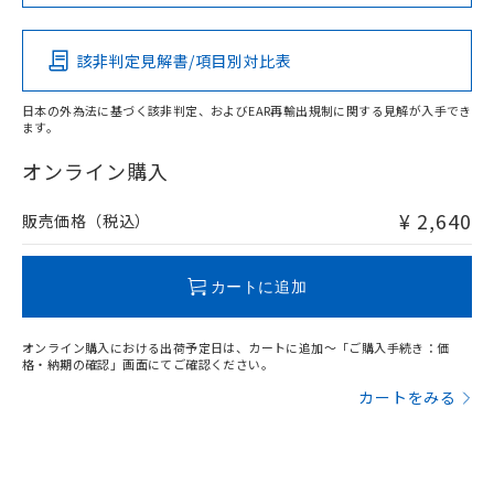
この製品の規格認証/適合状況ページへ
Pb
Hg
Cd
Cr(VI)
その他の認証はこちらのページからご検索ください
該非判定見解書/項目別対比表
X
O
O
O
日本の外為法に基づく該非判定、およびEAR再輸出規制に関する見解が入手でき
ます。
"対応済み"や非含有の記載がされた商品であっても、流通
在庫等で未対応品が混在する可能性があります。
オンライン購入
非含有品が必要な際は、弊社営業部門もしくは販売店へお
問い合わせください。
¥ 2,640
販売価格（税込）
この製品のRoHS/REACH対応状況ページへ
カートに追加
オンライン購入における出荷予定日は、カートに追加～「ご購入手続き：価
格・納期の確認」画面にてご確認ください。
カートをみる