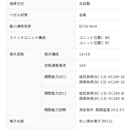
復帰方式
右自動
ベゼル材質
金属
最小適用負荷
DC5V 6mA
スイッチユニット構成
ユニット位置1: NO
ユニット位置2: NC
接点定格
接点構成
1a+1b
定格通電電流
10A
開閉能力(AC)
抵抗負荷(AC-12): AC24V 10A/A
誘導負荷(AC-15): AC24V 10A/AC
開閉能力(DC)
抵抗負荷(DC-12): DC24V 8A/DC
誘導負荷(DC-13): DC24V 4A/DC
※1 対応状況
開閉能力説明
測定条件: 周囲温度 20±2℃、
対応済み：EU RoHS指令（10物質）の
非含有に対応した製品が提供可能な商品で
端子仕様
ねじ締め端子 (M3.5)
す。