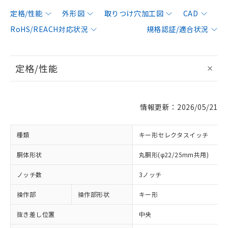
定格/性能
外形図
取りつけ穴加工図
CAD
RoHS/REACH対応状況
規格認証/適合状況
定格/性能
情報更新：2026/05/21
種類
キー形セレクタスイッチ
胴体形状
丸胴形(φ22/25mm共用)
ノッチ数
3ノッチ
操作部
操作部形状
キー形
抜き差し位置
中央