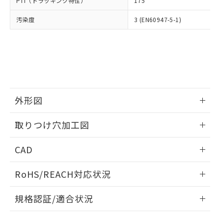
PTI（トラッキング特性）
175
たはお客様担当のオムロン制御
ください。
当社は、貴社製品を第三者に販売する
機器販売店・当社販売員にご確
在庫状況および標準価格結果を当社の
※2 対応予定月
「ｅ」：有害物質（10物質）のすべてが基
汚染度
3 (EN60947-5-1)
場合は、上記1、2および3の内容を当
認ください)
事前の承諾なく第三者に漏洩または開
準値以下であることを示します。
該第三者に通知します。また当社は、
示しないようお願いします。
部品在庫の切り替え状況などにより、予定
「10」：通常の使用状況下において有害物
販売先および販売に係わる関係者が違
マイパーツ機能（部品リスト作成サー
空
受注生産機種、また在庫状況の
月が前後することがあります。
質が外部に漏えいし、環境に深刻な影響を
法に輸出するおそれがある場合は、取
ビス）をご利用いただくには、I-Web
白
情報を公開していない機種
及ぼさない年数を意味します。
り引きをいたしません。
メンバーズにご登録されている必要が
「－」：未確認です。当社販売部門へお問
あります。
い合わせください。
お客様が当ウェブサイト上で当社にご
※3 非含有証明書ダウンロード
登録された部品リストについて、当社
外形図
および当社の共同利用者が、当社の製
下記の非含有証明書をダウンロードするこ
品・サービスに関するお客様との取
情報更新：2026/05/21
とができます。
取りつけ穴加工図
合意する
キャンセル
引・商談に必要な範囲で利用すること
をご了承ください。
情報更新：2026/05/21
EU RoHS指令（10物質）の非含有証明書
※当社の共同利用者とは、
"個人情報
CAD
51物質の非含有証明書（当社基準）
の共同利用に関して"
の「1.共同利
※本証明書は発行日時点で非含有を証明す
ログイン/会員登録いただくと、CADデータをダウンロー
用者の範囲」に記載されている法人を
RoHS/REACH対応状況
るもので、過去に遡って非含有を証明する
ドすることができます。
指します。
ものではありません。
情報更新：2026/7/29
また、RoHS指令のフタル酸エステル類４
規格認証/適合状況
物質の対応では、対応完了までの期間は出
ログイン/会員登録
EU RoHS
注意事項・凡例
荷製品に未対応品が混在することから備考