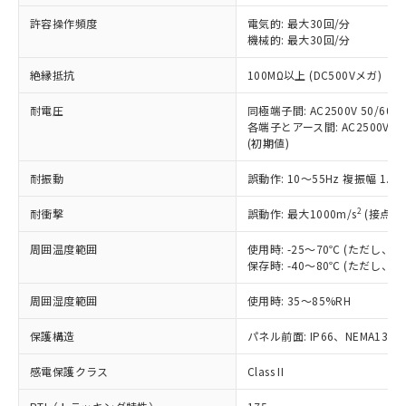
非含有に非対応の商品で、対応品を出す予
ご利用ください。
定はありません。
許容操作頻度
電気的: 最大30回/分
調査・確認中：EU RoHS指令（10物質）の
機械的: 最大30回/分
本サービスは、当社制御機器事業取扱
※1 中国RoHS○×表
非含有の対応状況を調査中または確認中の
商品の当社在庫状況および標準価格
絶縁抵抗
100MΩ以上 (DC500Vメガ)
商品です。
(税抜)を提供させていただくもので
「○」：最大均質材料含有率が中国RoHSの
非該当品：ライセンス料など無形物で、有
す。
耐電圧
同極端子間: AC2500V 50/60Hz
基準値以下であることを示します。
害物質有無と関係のない商品です。
当社制御機器事業取扱商品の中には、
各端子とアース間: AC2500V 50/
「×」：最大均質材料含有率が中国RoHSの
仕入先様の事情により、非含有部品として
(初期値)
本サービスの対象外となる商品もある
基準値を超えていることを示します。
いたものが、含有品と判明した場合などや
当社は、これら貴社製品のうち、外国
ことをご了承ください。
「－」：未確認です。当社販売部門へお問
むを得ず変更することがあります。
為替および外国貿易法に定める商品
耐振動
誤動作: 10～55Hz 複振幅 1.
在庫状況および標準価格照会結果は、
い合わせください。
（以下｢規制貨物等」という）を輸出
記載している更新日時点での社内デー
*EU RoHS指令（10物質）：
2
耐衝撃
誤動作: 最大1000m/s
(接点開
または国外への提供する場合は、日本
記
タに基づき作成されるものであり、閲
説明
鉛(Pb) 1000ppm以下、 水銀(Hg) 1000ppm以下、 カド
*中国RoHS10物質の基準値 (GB/T26572)：
国政府の輸出許可(または役務取引許
号
覧された時点での実際の在庫および標
ミウム(Cd) 100ppm以下、
Pb(鉛) :1000ppm、 Hg(水銀) : 1000ppm、 Cd(カドミウ
周囲温度範囲
使用時: -25～70℃ (ただし
可)を取得するなどの必要な手続きを
六価クロム(Cr(Ⅵ)) 1000ppm以下、ポリ臭化ビフェニル
ム) : 100ppm、
準価格とは異なる場合があることをご
保存時: -40～80℃ (ただし
類(PBB) 1000ppm以下、ポリ臭化ジフェニルエーテル類
Cr(Ⅵ)(六価クロム) : 1000ppm、 PBBs(ポリ臭化ビフェ
とります。
了承ください。
(PBDE) 1000ppm以下、フタル酸ビス(2-エチルヘキシ
○
一定数以上の在庫あり
ニル類) : 1000ppm、 PBDEs(ポリ臭化ジフェニルエーテ
当社は規制貨物を破棄する場合は、完
ル) (DEHP)(別名：DOP) 1000ppm以下、フタル酸ブチ
正式な納期状況および標準価格はお客
ル類) : 1000ppm、
周囲湿度範囲
使用時: 35～85%RH
ルベンジル（BBP） 1000ppm以下、フタル酸ジブチル
全に破砕するなど、違法に輸出されな
DBP(フタル酸ジブチル) : 1000ppm、 DIBP(フタル酸ジ
様のお取引先、またはお客様担当のオ
（DBP） 1000ppm以下、フタル酸ジイソブチル
イソブチル) : 1000ppm、 BBP(フタル酸ブチルベンジ
△
一定数には満たないが在庫あり
いよう必要な手段を講じます。
ムロン制御機器販売店・当社販売員に
(DIBP) 1000ppm以下
保護構造
パネル前面: IP66、NEMA13
ル) : 1000ppm、
当社は貴社製品を、核兵器、ミサイ
但し、RoHS指令で産業用監視および制御機器に対する
DEHP(フタル酸ビス(2-エチルヘキシル)) : 1000ppm
ご相談ください。
適用除外項目は除く。
ル、化学兵器、生物兵器またはその他
－
在庫なし(最新の在庫状況につ
感電保護クラス
Class II
オムロン制御機器販売店や当社販売拠
フタル酸エステル類の４物質については閾値を超える意
武器並びにこれらの製造装置等に一切
いては、お客様のお取引先、ま
図的な使用がないことを確認しています。
点は「
販売ネットワーク
」をご確認
※2 環境保護使用期限
使用いたしません。