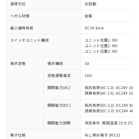
復帰方式
右自動
ベゼル材質
金属
最小適用負荷
DC5V 6mA
スイッチユニット構成
ユニット位置1: NO
ユニット位置2: NO
ユニット位置3: NO
接点定格
接点構成
3a
定格通電電流
10A
※1 対応状況
開閉能力(AC)
抵抗負荷(AC-12): AC24V 10A/A
誘導負荷(AC-15): AC24V 10A/AC
対応済み：EU RoHS指令（10物質）の
非含有に対応した製品が提供可能な商品で
開閉能力(DC)
抵抗負荷(DC-12): DC24V 8A/DC
す。
誘導負荷(DC-13): DC24V 4A/DC
対応予定：EU RoHS指令（10物質）の非含
ご利用条件
有に対応した製品に切り替える予定のある
開閉能力説明
測定条件: 周囲温度 20±2℃、
商品です。
対応予定なし：EU RoHS指令（10物質）の
端子仕様
ねじ締め端子 (M3.5)
以下の条件をお読みいただき、同意のうえ