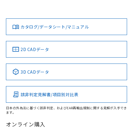
UL認証
CSA認証
CEマーキング
欄に対応日を記載しておりました。
既に当社にて対応品への在庫切替を完了
Yes
Yes
Yes
対応状況
対応予定月
※1
※2
していることから、特段のことがない限
ダウンロードデータをご利用いただく前に、以下を必ずお読
り、2022年1月12日より割愛しておりま
みください。
カタログ/データシート/マニュアル
対応済み
す。
ソフトウェアの使用条件
LR型式承認
DNV型式承認
BV型式承認
KR型式承
（イギリス
（ノルウェー
（フランス
（韓国
船舶規格）
船舶規格）
船舶規格）
船舶規格
中国 RoHS
注意事項・凡例
2D CADデータ
No
No
No
No
中国 RoHS表
※1 ※2
3D CADデータ
この製品の規格認証/適合状況ページへ
Pb
Hg
Cd
Cr(VI)
その他の認証はこちらのページからご検索ください
該非判定見解書/項目別対比表
X
O
O
O
日本の外為法に基づく該非判定、およびEAR再輸出規制に関する見解が入手でき
ます。
"対応済み"や非含有の記載がされた商品であっても、流通
在庫等で未対応品が混在する可能性があります。
オンライン購入
非含有品が必要な際は、弊社営業部門もしくは販売店へお