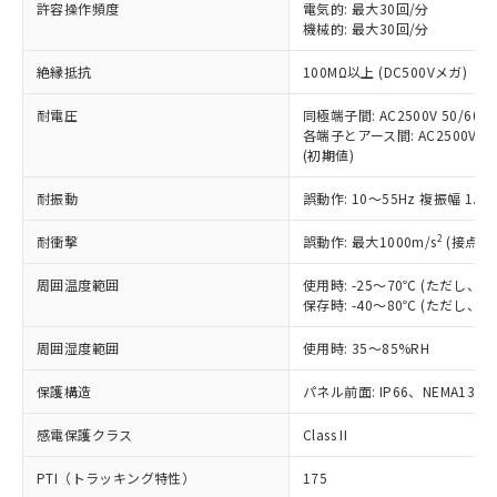
ご利用ください。
許容操作頻度
電気的: 最大30回/分
定はありません。
機械的: 最大30回/分
調査・確認中：EU RoHS指令（10物質）の
本サービスは、当社制御機器事業取扱
※1 中国RoHS○×表
非含有の対応状況を調査中または確認中の
絶縁抵抗
100MΩ以上 (DC500Vメガ)
商品の当社在庫状況および標準価格
商品です。
(税抜)を提供させていただくもので
「○」：最大均質材料含有率が中国RoHSの
非該当品：ライセンス料など無形物で、有
耐電圧
同極端子間: AC2500V 50/60Hz
す。
基準値以下であることを示します。
害物質有無と関係のない商品です。
各端子とアース間: AC2500V 50/
当社制御機器事業取扱商品の中には、
「×」：最大均質材料含有率が中国RoHSの
仕入先様の事情により、非含有部品として
(初期値)
本サービスの対象外となる商品もある
基準値を超えていることを示します。
いたものが、含有品と判明した場合などや
当社は、これら貴社製品のうち、外国
ことをご了承ください。
「－」：未確認です。当社販売部門へお問
耐振動
誤動作: 10～55Hz 複振幅 1.
むを得ず変更することがあります。
為替および外国貿易法に定める商品
在庫状況および標準価格照会結果は、
い合わせください。
（以下｢規制貨物等」という）を輸出
記載している更新日時点での社内デー
2
耐衝撃
誤動作: 最大1000m/s
(接点開
*EU RoHS指令（10物質）：
または国外への提供する場合は、日本
記
タに基づき作成されるものであり、閲
説明
鉛(Pb) 1000ppm以下、 水銀(Hg) 1000ppm以下、 カド
*中国RoHS10物質の基準値 (GB/T26572)：
国政府の輸出許可(または役務取引許
号
覧された時点での実際の在庫および標
ミウム(Cd) 100ppm以下、
周囲温度範囲
使用時: -25～70℃ (ただし
Pb(鉛) :1000ppm、 Hg(水銀) : 1000ppm、 Cd(カドミウ
可)を取得するなどの必要な手続きを
六価クロム(Cr(Ⅵ)) 1000ppm以下、ポリ臭化ビフェニル
ム) : 100ppm、
保存時: -40～80℃ (ただし
準価格とは異なる場合があることをご
類(PBB) 1000ppm以下、ポリ臭化ジフェニルエーテル類
Cr(Ⅵ)(六価クロム) : 1000ppm、 PBBs(ポリ臭化ビフェ
とります。
了承ください。
(PBDE) 1000ppm以下、フタル酸ビス(2-エチルヘキシ
○
一定数以上の在庫あり
ニル類) : 1000ppm、 PBDEs(ポリ臭化ジフェニルエーテ
当社は規制貨物を破棄する場合は、完
周囲湿度範囲
使用時: 35～85%RH
ル) (DEHP)(別名：DOP) 1000ppm以下、フタル酸ブチ
正式な納期状況および標準価格はお客
ル類) : 1000ppm、
ルベンジル（BBP） 1000ppm以下、フタル酸ジブチル
全に破砕するなど、違法に輸出されな
DBP(フタル酸ジブチル) : 1000ppm、 DIBP(フタル酸ジ
様のお取引先、またはお客様担当のオ
（DBP） 1000ppm以下、フタル酸ジイソブチル
イソブチル) : 1000ppm、 BBP(フタル酸ブチルベンジ
△
一定数には満たないが在庫あり
保護構造
パネル前面: IP66、NEMA13
いよう必要な手段を講じます。
ムロン制御機器販売店・当社販売員に
(DIBP) 1000ppm以下
ル) : 1000ppm、
当社は貴社製品を、核兵器、ミサイ
但し、RoHS指令で産業用監視および制御機器に対する
DEHP(フタル酸ビス(2-エチルヘキシル)) : 1000ppm
ご相談ください。
適用除外項目は除く。
感電保護クラス
Class II
ル、化学兵器、生物兵器またはその他
－
在庫なし(最新の在庫状況につ
オムロン制御機器販売店や当社販売拠
フタル酸エステル類の４物質については閾値を超える意
武器並びにこれらの製造装置等に一切
いては、お客様のお取引先、ま
図的な使用がないことを確認しています。
点は「
販売ネットワーク
」をご確認
PTI（トラッキング特性）
175
※2 環境保護使用期限
使用いたしません。
たはお客様担当のオムロン制御
ください。