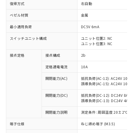
復帰方式
右自動
ベゼル材質
金属
最小適用負荷
DC5V 6mA
スイッチユニット構成
ユニット位置2: NC
ユニット位置3: NC
接点定格
接点構成
2b
定格通電電流
10A
※1 対応状況
開閉能力(AC)
抵抗負荷(AC-12): AC24V 10A/A
誘導負荷(AC-15): AC24V 10A/AC
対応済み：EU RoHS指令（10物質）の
非含有に対応した製品が提供可能な商品で
開閉能力(DC)
抵抗負荷(DC-12): DC24V 8A/DC
す。
誘導負荷(DC-13): DC24V 4A/DC
対応予定：EU RoHS指令（10物質）の非含
ご利用条件
有に対応した製品に切り替える予定のある
開閉能力説明
測定条件: 周囲温度 20±2℃、
商品です。
端子仕様
ねじ締め端子 (M3.5)
対応予定なし：EU RoHS指令（10物質）の
以下の条件をお読みいただき、同意のうえ
非含有に非対応の商品で、対応品を出す予