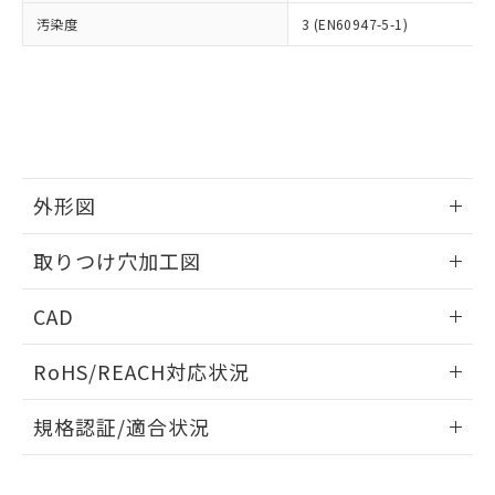
当社は、貴社製品を第三者に販売する
機器販売店・当社販売員にご確
在庫状況および標準価格結果を当社の
汚染度
3 (EN60947-5-1)
※2 対応予定月
「ｅ」：有害物質（10物質）のすべてが基
場合は、上記1、2および3の内容を当
認ください)
事前の承諾なく第三者に漏洩または開
準値以下であることを示します。
該第三者に通知します。また当社は、
示しないようお願いします。
部品在庫の切り替え状況などにより、予定
「10」：通常の使用状況下において有害物
販売先および販売に係わる関係者が違
マイパーツ機能（部品リスト作成サー
空
受注生産機種、また在庫状況の
月が前後することがあります。
質が外部に漏えいし、環境に深刻な影響を
法に輸出するおそれがある場合は、取
ビス）をご利用いただくには、I-Web
白
情報を公開していない機種
及ぼさない年数を意味します。
り引きをいたしません。
メンバーズにご登録されている必要が
「－」：未確認です。当社販売部門へお問
あります。
い合わせください。
お客様が当ウェブサイト上で当社にご
※3 非含有証明書ダウンロード
外形図
登録された部品リストについて、当社
および当社の共同利用者が、当社の製
下記の非含有証明書をダウンロードするこ
情報更新：2026/05/21
品・サービスに関するお客様との取
取りつけ穴加工図
とができます。
合意する
キャンセル
引・商談に必要な範囲で利用すること
をご了承ください。
情報更新：2026/05/21
EU RoHS指令（10物質）の非含有証明書
CAD
※当社の共同利用者とは、
"個人情報
51物質の非含有証明書（当社基準）
の共同利用に関して"
の「1.共同利
ログイン/会員登録いただくと、CADデータをダウンロー
※本証明書は発行日時点で非含有を証明す
用者の範囲」に記載されている法人を
RoHS/REACH対応状況
ドすることができます。
るもので、過去に遡って非含有を証明する
指します。
ものではありません。
情報更新：2026/7/29
規格認証/適合状況
また、RoHS指令のフタル酸エステル類４
物質の対応では、対応完了までの期間は出
ログイン/会員登録
EU RoHS
注意事項・凡例
荷製品に未対応品が混在することから備考
UL認証
CSA認証
CEマーキング