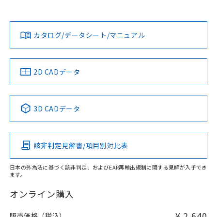
欄に対応日を記載しておりました。
既に当社にて対応品への在庫切替を完了
Yes
Yes
Yes
対応状況
対応予定月
※1
※2
ダウンロードデータをご利用いただく前に、以下を必ずお読
していることから、特段のことがない限
みください。
り、2022年1月12日より割愛しておりま
カタログ/データシート/マニュアル
対応済み
ソフトウェアの使用条件
す。
LR型式承認
DNV型式承認
BV型式承認
KR型式承
（イギリス
（ノルウェー
（フランス
（韓国
船舶規格）
船舶規格）
船舶規格）
船舶規格
中国 RoHS
注意事項・凡例
2D CADデータ
No
No
No
No
中国 RoHS表
※1 ※2
3D CADデータ
この製品の規格認証/適合状況ページへ
Pb
Hg
Cd
Cr(VI)
その他の認証はこちらのページからご検索ください
該非判定見解書/項目別対比表
X
O
O
O
日本の外為法に基づく該非判定、およびEAR再輸出規制に関する見解が入手でき
ます。
"対応済み"や非含有の記載がされた商品であっても、流通
在庫等で未対応品が混在する可能性があります。
オンライン購入
非含有品が必要な際は、弊社営業部門もしくは販売店へお
問い合わせください。
¥ 2,640
販売価格（税込）