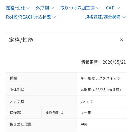
定格/性能
外形図
取りつけ穴加工図
CAD
RoHS/REACH対応状況
規格認証/適合状況
定格/性能
情報更新：2026/05/21
種類
キー形セレクタスイッチ
胴体形状
丸胴形(φ22/25mm共用)
ノッチ数
3ノッチ
操作部
操作部形状
キー形
抜き差し位置
中央