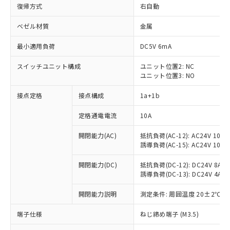
復帰方式
右自動
ベゼル材質
金属
最小適用負荷
DC5V 6mA
スイッチユニット構成
ユニット位置2: NC
ユニット位置3: NO
接点定格
接点構成
1a+1b
定格通電電流
10A
開閉能力(AC)
抵抗負荷(AC-12): AC24V 10A/A
誘導負荷(AC-15): AC24V 10A/AC
開閉能力(DC)
抵抗負荷(DC-12): DC24V 8A/DC
誘導負荷(DC-13): DC24V 4A/DC
※1 対応状況
開閉能力説明
測定条件: 周囲温度 20±2℃、
対応済み：EU RoHS指令（10物質）の
非含有に対応した製品が提供可能な商品で
端子仕様
ねじ締め端子 (M3.5)
す。