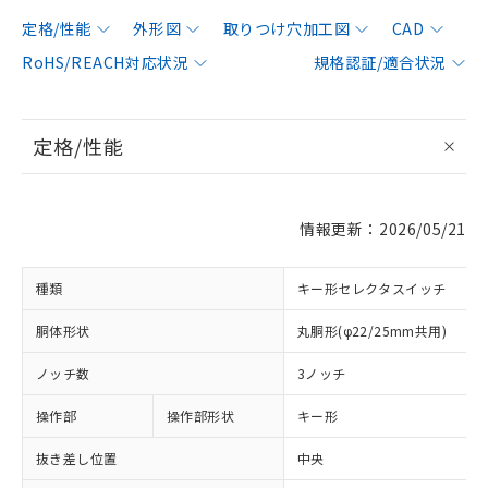
定格/性能
外形図
取りつけ穴加工図
CAD
RoHS/REACH対応状況
規格認証/適合状況
定格/性能
情報更新：2026/05/21
種類
キー形セレクタスイッチ
胴体形状
丸胴形(φ22/25mm共用)
ノッチ数
3ノッチ
操作部
操作部形状
キー形
抜き差し位置
中央