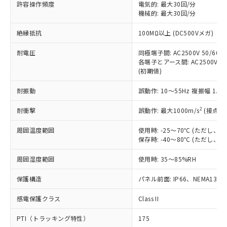
許容操作頻度
電気的: 最大30回/分
対応予定：EU RoHS指令（10物質）の非含
ご利用条件
機械的: 最大30回/分
有に対応した製品に切り替える予定のある
商品です。
絶縁抵抗
100MΩ以上 (DC500Vメガ)
対応予定なし：EU RoHS指令（10物質）の
以下の条件をお読みいただき、同意のうえ
非含有に非対応の商品で、対応品を出す予
耐電圧
同極端子間: AC2500V 50/60Hz
ご利用ください。
定はありません。
各端子とアース間: AC2500V 50/
調査・確認中：EU RoHS指令（10物質）の
(初期値)
本サービスは、当社制御機器事業取扱
※1 中国RoHS○×表
非含有の対応状況を調査中または確認中の
商品の当社在庫状況および標準価格
商品です。
耐振動
誤動作: 10～55Hz 複振幅 1.
(税抜)を提供させていただくもので
「○」：最大均質材料含有率が中国RoHSの
非該当品：ライセンス料など無形物で、有
す。
基準値以下であることを示します。
2
耐衝撃
誤動作: 最大1000m/s
(接点開
害物質有無と関係のない商品です。
当社制御機器事業取扱商品の中には、
「×」：最大均質材料含有率が中国RoHSの
仕入先様の事情により、非含有部品として
本サービスの対象外となる商品もある
周囲温度範囲
使用時: -25～70℃ (ただし
基準値を超えていることを示します。
いたものが、含有品と判明した場合などや
当社は、これら貴社製品のうち、外国
ことをご了承ください。
保存時: -40～80℃ (ただし
「－」：未確認です。当社販売部門へお問
むを得ず変更することがあります。
為替および外国貿易法に定める商品
在庫状況および標準価格照会結果は、
い合わせください。
（以下｢規制貨物等」という）を輸出
周囲湿度範囲
記載している更新日時点での社内デー
使用時: 35～85%RH
*EU RoHS指令（10物質）：
または国外への提供する場合は、日本
記
タに基づき作成されるものであり、閲
説明
鉛(Pb) 1000ppm以下、 水銀(Hg) 1000ppm以下、 カド
*中国RoHS10物質の基準値 (GB/T26572)：
国政府の輸出許可(または役務取引許
保護構造
パネル前面: IP66、NEMA13
号
覧された時点での実際の在庫および標
ミウム(Cd) 100ppm以下、
Pb(鉛) :1000ppm、 Hg(水銀) : 1000ppm、 Cd(カドミウ
可)を取得するなどの必要な手続きを
六価クロム(Cr(Ⅵ)) 1000ppm以下、ポリ臭化ビフェニル
ム) : 100ppm、
準価格とは異なる場合があることをご
類(PBB) 1000ppm以下、ポリ臭化ジフェニルエーテル類
Cr(Ⅵ)(六価クロム) : 1000ppm、 PBBs(ポリ臭化ビフェ
感電保護クラス
とります。
Class II
了承ください。
(PBDE) 1000ppm以下、フタル酸ビス(2-エチルヘキシ
○
一定数以上の在庫あり
ニル類) : 1000ppm、 PBDEs(ポリ臭化ジフェニルエーテ
当社は規制貨物を破棄する場合は、完
ル) (DEHP)(別名：DOP) 1000ppm以下、フタル酸ブチ
正式な納期状況および標準価格はお客
ル類) : 1000ppm、
PTI（トラッキング特性）
175
ルベンジル（BBP） 1000ppm以下、フタル酸ジブチル
全に破砕するなど、違法に輸出されな
DBP(フタル酸ジブチル) : 1000ppm、 DIBP(フタル酸ジ
様のお取引先、またはお客様担当のオ
（DBP） 1000ppm以下、フタル酸ジイソブチル