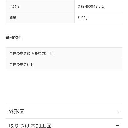
イソブチル) : 1000ppm、 BBP(フタル酸ブチルベンジ
△
一定数には満たないが在庫あり
いよう必要な手段を講じます。
ムロン制御機器販売店・当社販売員に
(DIBP) 1000ppm以下
ル) : 1000ppm、
汚染度
3 (EN60947-5-1)
当社は貴社製品を、核兵器、ミサイ
但し、RoHS指令で産業用監視および制御機器に対する
DEHP(フタル酸ビス(2-エチルヘキシル)) : 1000ppm
ご相談ください。
適用除外項目は除く。
ル、化学兵器、生物兵器またはその他
－
在庫なし(最新の在庫状況につ
オムロン制御機器販売店や当社販売拠
フタル酸エステル類の４物質については閾値を超える意
質量
約65g
武器並びにこれらの製造装置等に一切
いては、お客様のお取引先、ま
図的な使用がないことを確認しています。
点は「
販売ネットワーク
」をご確認
※2 環境保護使用期限
使用いたしません。
たはお客様担当のオムロン制御
ください。
当社は、貴社製品を第三者に販売する
機器販売店・当社販売員にご確
在庫状況および標準価格結果を当社の
※2 対応予定月
動作特性
「ｅ」：有害物質（10物質）のすべてが基
場合は、上記1、2および3の内容を当
認ください)
事前の承諾なく第三者に漏洩または開
準値以下であることを示します。
該第三者に通知します。また当社は、
示しないようお願いします。
部品在庫の切り替え状況などにより、予定
「10」：通常の使用状況下において有害物
販売先および販売に係わる関係者が違
マイパーツ機能（部品リスト作成サー
空
受注生産機種、また在庫状況の
全体の動きに必要な力(TTF)
月が前後することがあります。
質が外部に漏えいし、環境に深刻な影響を
法に輸出するおそれがある場合は、取
ビス）をご利用いただくには、I-Web
白
情報を公開していない機種
及ぼさない年数を意味します。
り引きをいたしません。
メンバーズにご登録されている必要が
全体の動き(TT)
「－」：未確認です。当社販売部門へお問
あります。
い合わせください。
お客様が当ウェブサイト上で当社にご
※3 非含有証明書ダウンロード
登録された部品リストについて、当社
および当社の共同利用者が、当社の製
下記の非含有証明書をダウンロードするこ
品・サービスに関するお客様との取
とができます。
合意する
キャンセル
引・商談に必要な範囲で利用すること
をご了承ください。
EU RoHS指令（10物質）の非含有証明書
外形図
※当社の共同利用者とは、
"個人情報
51物質の非含有証明書（当社基準）
の共同利用に関して"
の「1.共同利
情報更新：2026/05/21
※本証明書は発行日時点で非含有を証明す
用者の範囲」に記載されている法人を
取りつけ穴加工図
るもので、過去に遡って非含有を証明する