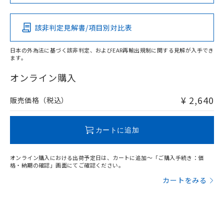
この製品の規格認証/適合状況ページへ
Pb
Hg
Cd
Cr(VI)
その他の認証はこちらのページからご検索ください
該非判定見解書/項目別対比表
X
O
O
O
日本の外為法に基づく該非判定、およびEAR再輸出規制に関する見解が入手でき
ます。
"対応済み"や非含有の記載がされた商品であっても、流通
在庫等で未対応品が混在する可能性があります。
オンライン購入
非含有品が必要な際は、弊社営業部門もしくは販売店へお
問い合わせください。
¥ 2,640
販売価格（税込）
この製品のRoHS/REACH対応状況ページへ
カートに追加
オンライン購入における出荷予定日は、カートに追加～「ご購入手続き：価
格・納期の確認」画面にてご確認ください。
カートをみる