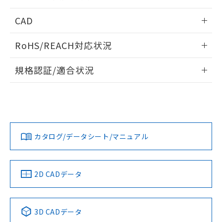
指します。
ものではありません。
情報更新：2026/05/21
CAD
また、RoHS指令のフタル酸エステル類４
物質の対応では、対応完了までの期間は出
ログイン/会員登録いただくと、CADデータをダウンロー
荷製品に未対応品が混在することから備考
RoHS/REACH対応状況
ドすることができます。
欄に対応日を記載しておりました。
既に当社にて対応品への在庫切替を完了
情報更新：2026/7/29
規格認証/適合状況
していることから、特段のことがない限
り、2022年1月12日より割愛しておりま
ログイン/会員登録
EU RoHS
注意事項・凡例
UL認証
す。
CSA認証
CEマーキング
Yes
Yes
Yes
対応状況
対応予定月
※1
※2
ダウンロードデータをご利用いただく前に、以下を必ずお読
みください。
カタログ/データシート/マニュアル
対応済み
ソフトウェアの使用条件
LR型式承認
DNV型式承認
BV型式承認
KR型式承
（イギリス
（ノルウェー
（フランス
（韓国
船舶規格）
船舶規格）
船舶規格）
船舶規格
中国 RoHS
注意事項・凡例
2D CADデータ
No
No
No
No
中国 RoHS表
※1 ※2
3D CADデータ