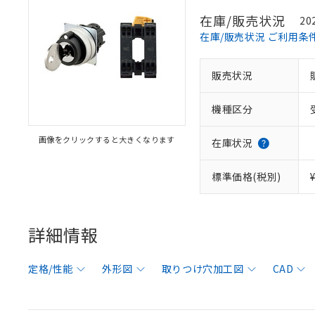
在庫/販売状況
20
在庫/販売状況 ご利用条
販売状況
機種区分
画像をクリックすると大きくなります
在庫状況
標準価格(税別)
詳細情報
定格/性能
外形図
取りつけ穴加工図
CAD