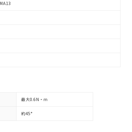
す。
MA13
最大0.6N・m
約45°