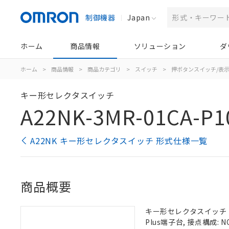
制御機器
Japan
ホーム
商品情報
ソリューション
ダ
ホーム
>
商品情報
>
商品カテゴリ
>
スイッチ
>
押ボタンスイッチ/表
キー形セレクタスイッチ
A22NK-3MR-01CA-P1
A22NK キー形セレクタスイッチ 形式仕様一覧
商品概要
キー形セレクタスイッチ（φ2
Plus端子台, 接点構成: NO