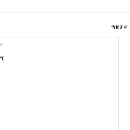
情報更新：2
チ
用)