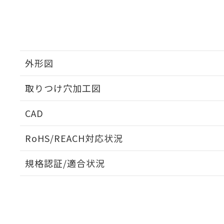
外形図
取りつけ穴加工図
CAD
ログイン/会員登録いただくと、CADデータをダウンロ
RoHS/REACH対応状況
規格認証/適合状況
EU RoHS
注意事項・凡例
A22NK-3MR-01CA-P102についての規格認証/適合
員または販売店にお問い合わせください。
ダウンロードデータをご利用いただく前に、以下を必ずお読
対応状況
対応予定月
※1
※2
ソフトウェアの使用条件