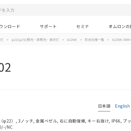
ウンロード
サポート
セミナ
オムロンの
示灯
>
φ22(φ25):照光・非照光・表示灯
>
A22NK
>
形式仕様一覧
>
A22NK-3MR-
02
日本語
English
2）, 3ノッチ, 金属ベゼル, 右に自動復帰, キー右抜け, IP66, 
/-/NC