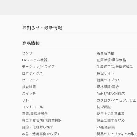
対応済み
お知らせ・最新情報
中国 RoHS
注意事項・凡例
商品情報
中国 RoHS表
※1 ※2
センサ
新商品情報
FAシステム機器
在庫状況/標準価格
Pb
Hg
Cd
Cr(V
モーション/ドライブ
生産終了品/推奨代替品
ロボティクス
特設サイト
セーフティ
動画ライブラリ
検査装置
規格認証/適合
X
O
O
O
スイッチ
RoHS/REACH対応
リレー
カタログ/マニュアル訂正
コントロール
技術解説
"対応済み"や非含有の記載がされた商品であっても、流通
電源/周辺機器他
使用上の注意事項
非含有品が必要な際は、弊社営業部門もしくは販売店へお
省エネ支援/環境対策機器
製品に関するFAQ
目的・仕様から探す
FA用語辞典
改善・活用事例から探す
製品セキュリティへの取