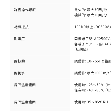
記
説明
六価クロム(Cr(Ⅵ)) 1
当社制御機器
などの必要な
フタル酸ビス(2-エチルヘ
号
*中国RoHS10物質の基準値 
ル（DBP） 1000ppm
在庫状況およ
当社は規制貨
許容操作頻度
電気的: 最大30回/分
Pb(鉛) :1000ppm、 Hg
但し、RoHS指令で産
のであり、閲
ます。
機械的: 最大30回/分
Cr(Ⅵ)(六価クロム) : 
フタル酸エステル類の４
○
一定数以
DBP(フタル酸ジブチル) :
い。
当社は貴社製
DEHP(フタル酸ビス(2-エ
正式な納期状
置等に一切使
絶縁抵抗
100MΩ以上 (DC500V
当社販売員に
※2 対応予定月
△
一定数に
当社は、貴社
オムロン制御
また当社は、
※2 環境保護使
耐電圧
同極端子間: AC2500V 5
在庫状況およ
部品在庫の切り替
たしません。
－
在庫なし
各端子とアース間: AC250
す。
「ｅ」：有害物質
機器販売
(初期値)
マイパーツ機
「10」：通常の
ている必要が
味します。
空
受注生産
耐振動
誤動作: 10～55Hz 複
お客様が当ウ
※3 非含有証明
「－」：未確認で
白
が、当社の製
さい。
下記の非含有証明
耐衝撃
誤動作: 最大1000m/s
※当社の共同
いる法人を指
EU RoHS指令（
周囲温度範囲
使用時: -25～70℃
51物質の非含有証
保存時: -40～80℃
※本証明書は発行
また、RoHS指
周囲湿度範囲
使用時: 35～85%RH
混在することから
既に当社にて対応