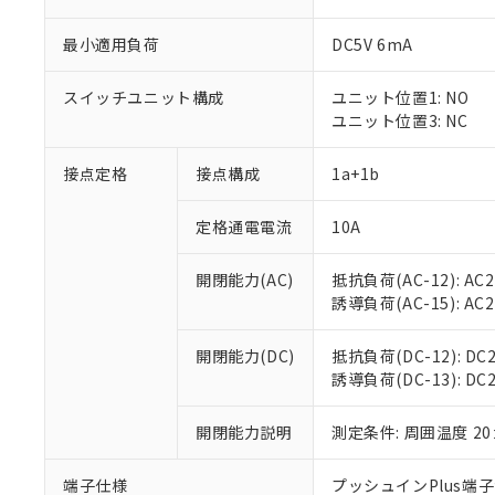
最小適用負荷
DC5V 6mA
スイッチユニット構成
ユニット位置1: NO
ユニット位置3: NC
接点定格
接点構成
1a+1b
定格通電電流
10A
※1 対応状況
開閉能力(AC)
抵抗負荷(AC-12): AC24
対応済み：EU
誘導負荷(AC-15): AC24V
対応予定：EU R
対応予定なし：EU
調査・確認中：EU
ご利用条件
開閉能力(DC)
抵抗負荷(DC-12): DC24
非該当品：ライセ
誘導負荷(DC-13): DC24
※1 中国RoHS
仕入先様の事情に
があります。
以下の条件をお読
開閉能力説明
測定条件: 周囲温度 2
「○」：最大均質
「×」：最大均質
本サービスは
当社は、これ
*EU RoHS指令（10物
「－」：未確認で
鉛(Pb) 1000ppm以下、
端子仕様
プッシュインPlus端
くものです。
う）を輸出ま