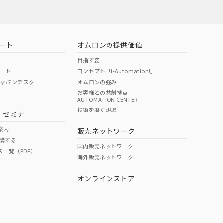
ート
オムロンの提供価値
目指す姿
ポート
コンセプト「i-Automation!」
ジャパンデスク
オムロンの強み
お客様との共創拠点
AUTOMATION CENTER
DIBP
BBP
DEHP
環境保護
技術を磨く現場
・セミナ
使用期限
案内
販売ネットワーク
講する
O
O
O
10
国内販売ネットワーク
ス一覧（PDF）
海外販売ネットワーク
オンラインストア
状況ページへ