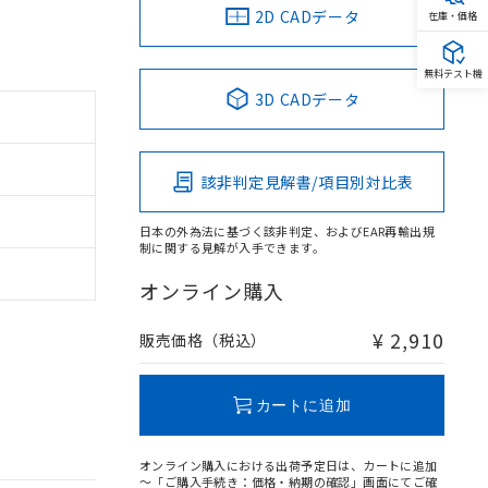
2D CADデータ
在庫・価格
無料テスト機
3D CADデータ
該非判定見解書/項目別対比表
日本の外為法に基づく該非判定、およびEAR再輸出規
制に関する見解が入手できます。
オンライン購入
¥ 2,910
販売価格（税込）
カートに追加
オンライン購入における出荷予定日は、カートに追加
～「ご購入手続き：価格・納期の確認」画面にてご確