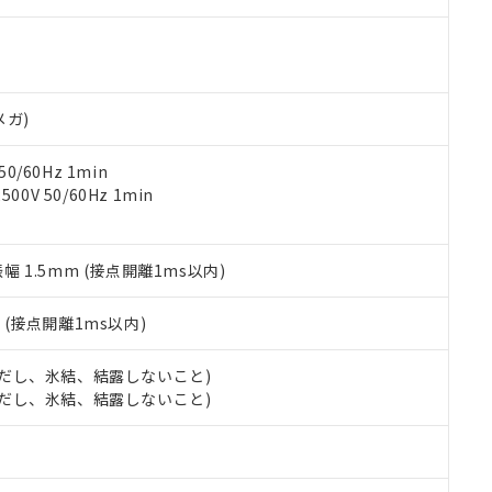
000ppm以下、ポリ臭化ビフェニル類(PBB) 1000ppm以下、ポリ臭化ジフェニルエーテル類(P
事業取扱商品の中には、本サービスの対象外となる商品もあること
手続きをとります。
キシル) (DEHP)(別名：DOP) 1000ppm以下、フタル酸ブチルベンジル（BBP） 100
(GB/T26572)：
以下、フタル酸ジイソブチル (DIBP) 1000ppm以下
び標準価格照会結果は、記載している更新日時点での社内データに
物を破棄する場合は、完全に破砕するなど、違法に輸出されないよ
(水銀) : 1000ppm、 Cd(カドミウム) : 100ppm、
業用監視および制御機器に対する適用除外項目は除く。
覧された時点での実際の在庫および標準価格とは異なる場合がある
1000ppm、 PBBs(ポリ臭化ビフェニル類) : 1000ppm、 PBDEs(ポリ臭化ジフェニルエーテル類
物質については閾値を超える意図的な使用がないことを確認しています。
上の在庫あり
 1000ppm、 DIBP(フタル酸ジイソブチル) : 1000ppm、 BBP(フタル酸ブチルベンジル) :
品を、核兵器、ミサイル、化学兵器、生物兵器またはその他武器並
チルヘキシル)) : 1000ppm
況および標準価格はお客様のお取引先、またはお客様担当のオムロ
用いたしません。
メガ)
ご相談ください。
は満たないが在庫あり
製品を第三者に販売する場合は、上記1、2および3の内容を当該第
機器販売店や当社販売拠点は「
販売ネットワーク
」をご確認くだ
販売先および販売に係わる関係者が違法に輸出するおそれがある場
用期限
0/60Hz 1min
び標準価格結果を当社の事前の承諾なく第三者に漏洩または開示し
え状況などにより、予定月が前後することがあります。
(最新の在庫状況については、お客様のお取引先、またはお客様担当
0V 50/60Hz 1min
（10物質）のすべてが基準値以下であることを示します。
店・当社販売員にご確認ください)
能（部品リスト作成サービス）をご利用いただくには、I-Webメン
使用状況下において有害物質が外部に漏えいし、環境に深刻な影響を
あります。
機種、また在庫状況の情報を公開していない機種
振幅 1.5mm (接点開離1ms以内)
ェブサイト上で当社にご登録された部品リストについて、当社およ
書ダウンロード
す。当社販売部門へお問い合わせください。
品・サービスに関するお客様との取引・商談に必要な範囲で利用す
合意する
キャンセル
書をダウンロードすることができます。
2
(接点開離1ms以内)
利用者とは、
"個人情報の共同利用に関して"
の「1.共同利用者の
します。
10物質）の非含有証明書
 (ただし、氷結、結露しないこと)
明書（当社基準）
 (ただし、氷結、結露しないこと)
日時点で非含有を証明するもので、過去に遡って非含有を証明するも
令のフタル酸エステル類４物質の対応では、対応完了までの期間は出
備考欄に対応日を記載しておりました。
品への在庫切替を完了していることから、特段のことがない限り、20