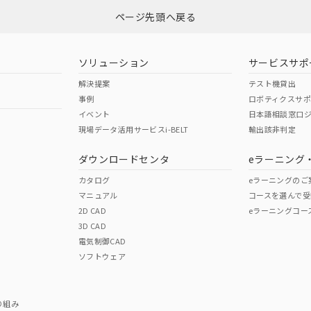
ページ先頭へ戻る
ダウンロードはこちら
ソリューション
サービスサポ
解決提案
テスト機貸出
事例
ロボティクスサ
イベント
日本語相談窓口
現場データ活用サービスi-BELT
輸出該非判定
I)
PBBs
PBDEs
DBP
ダウンロードセンタ
eラーニング
カタログ
eラーニングのご
マニュアル
コースを選んで受
O
O
O
2D CAD
eラーニングコー
3D CAD
電気制御CAD
在庫等で未対応品が混在する可能性があります。
ソフトウェア
問い合わせください。
この製品のRoHS/REACH対応
り組み