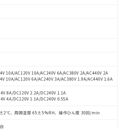
V 10A/AC120V 10A/AC240V 6A/AC380V 2A/AC440V 2A
 RoHS指令（10物質）の非含有に対応した製品が提供可能な商品です
 10A/AC120V 6A/AC240V 3A/AC380V 1.9A/AC440V 1.6A
oHS指令（10物質）の非含有に対応した製品に切り替える予定のある
 RoHS指令（10物質）の非含有に非対応の商品で、対応品を出す予
 RoHS指令（10物質）の非含有の対応状況を調査中または確認中の
V 8A/DC120V 2.2A/DC240V 1.1A
ンス料など無形物で、有害物質有無と関係のない商品です。
V 4A/DC120V 1.1A/DC240V 0.55A
○×表
より、非含有部品としていたものが、含有品と判明した場合などやむ
みいただき、同意のうえご利用ください。
0±2℃、周囲湿度 65±5%RH、操作ひん度 30回/min
材料含有率が中国RoHSの基準値以下であることを示します。
材料含有率が中国RoHSの基準値を超えていることを示します。
、当社制御機器事業取扱商品の当社在庫状況および標準価格(税抜)
ら貴社製品のうち、外国為替および外国貿易法に定める商品（以下｢
質）：
す。当社販売部門へお問い合わせください。
 水銀(Hg) 1000ppm以下、 カドミウム(Cd) 100ppm以下、
子台
たは国外への提供する場合は、日本国政府の輸出許可(または役務取