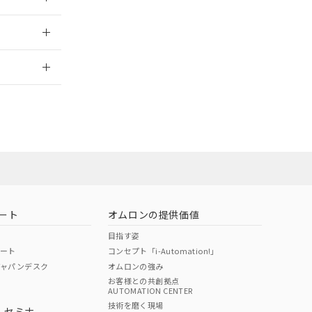
2026/7/29
当オムロン営業
お問い合わせ
ート
オムロンの提供価値
目指す姿
ポート
コンセプト「i-Automation!」
ジャパンデスク
オムロンの強み
お客様との共創拠点
AUTOMATION CENTER
DIBP
BBP
DEHP
環境保護
技術を磨く現場
・セミナ