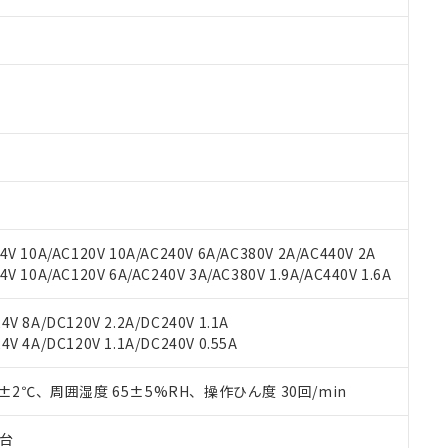
 RoHS指令（10物質）の非含有に対応した製品が提供可能な商品です
oHS指令（10物質）の非含有に対応した製品に切り替える予定のある
 RoHS指令（10物質）の非含有に非対応の商品で、対応品を出す予
 RoHS指令（10物質）の非含有の対応状況を調査中または確認中の
ンス料など無形物で、有害物質有無と関係のない商品です。
○×表
より、非含有部品としていたものが、含有品と判明した場合などやむ
V 10A/AC120V 10A/AC240V 6A/AC380V 2A/AC440V 2A
みいただき、同意のうえご利用ください。
 10A/AC120V 6A/AC240V 3A/AC380V 1.9A/AC440V 1.6A
材料含有率が中国RoHSの基準値以下であることを示します。
材料含有率が中国RoHSの基準値を超えていることを示します。
、当社制御機器事業取扱商品の当社在庫状況および標準価格(税抜)
ら貴社製品のうち、外国為替および外国貿易法に定める商品（以下｢
質）：
す。当社販売部門へお問い合わせください。
V 8A/DC120V 2.2A/DC240V 1.1A
 水銀(Hg) 1000ppm以下、 カドミウム(Cd) 100ppm以下、
たは国外への提供する場合は、日本国政府の輸出許可(または役務取
000ppm以下、ポリ臭化ビフェニル類(PBB) 1000ppm以下、ポリ臭化ジフェニルエーテル類(P
V 4A/DC120V 1.1A/DC240V 0.55A
事業取扱商品の中には、本サービスの対象外となる商品もあること
手続きをとります。
キシル) (DEHP)(別名：DOP) 1000ppm以下、フタル酸ブチルベンジル（BBP） 100
(GB/T26572)：
以下、フタル酸ジイソブチル (DIBP) 1000ppm以下
び標準価格照会結果は、記載している更新日時点での社内データに
物を破棄する場合は、完全に破砕するなど、違法に輸出されないよ
(水銀) : 1000ppm、 Cd(カドミウム) : 100ppm、
業用監視および制御機器に対する適用除外項目は除く。
覧された時点での実際の在庫および標準価格とは異なる場合がある
0±2℃、周囲湿度 65±5%RH、操作ひん度 30回/min
1000ppm、 PBBs(ポリ臭化ビフェニル類) : 1000ppm、 PBDEs(ポリ臭化ジフェニルエーテル類
物質については閾値を超える意図的な使用がないことを確認しています。
上の在庫あり
 1000ppm、 DIBP(フタル酸ジイソブチル) : 1000ppm、 BBP(フタル酸ブチルベンジル) :
品を、核兵器、ミサイル、化学兵器、生物兵器またはその他武器並
チルヘキシル)) : 1000ppm
況および標準価格はお客様のお取引先、またはお客様担当のオムロ
用いたしません。
子台