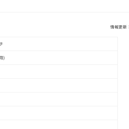
情報更新：2
チ
用)