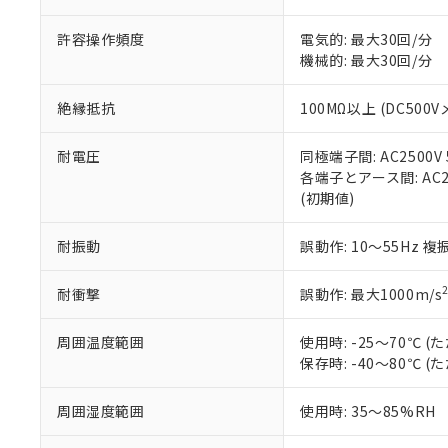
当社販売員に
※2 対応予定月
△
一定数に
当社は、貴社
オムロン制御
また当社は、
※2 環境保護使
許容操作頻度
電気的: 最大30回/分
在庫状況およ
部品在庫の切り替
たしません。
－
在庫なし
機械的: 最大30回/分
す。
「ｅ」：有害物質
機器販売
マイパーツ機
「10」：通常の
絶縁抵抗
100MΩ以上 (DC500V
ている必要が
味します。
空
受注生産
お客様が当ウ
※3 非含有証明
「－」：未確認で
白
が、当社の製
耐電圧
同極端子間: AC2500V 5
さい。
下記の非含有証明
各端子とアース間: AC250
※当社の共同
(初期値)
いる法人を指
EU RoHS指令（
51物質の非含有証
耐振動
誤動作: 10～55Hz 複
※本証明書は発行
また、RoHS指
耐衝撃
誤動作: 最大1000m/s
混在することから
既に当社にて対応
周囲温度範囲
使用時: -25～70℃
り割愛しておりま
保存時: -40～80℃
周囲湿度範囲
使用時: 35～85%RH