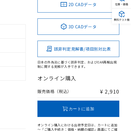
2D CADデータ
在庫・価格
無料テスト機
3D CADデータ
該非判定見解書/項目別対比表
日本の外為法に基づく該非判定、およびEAR再輸出規
制に関する見解が入手できます。
オンライン購入
¥ 2,910
販売価格（税込）
カートに追加
オンライン購入における出荷予定日は、カートに追加
～「ご購入手続き：価格・納期の確認」画面にてご確