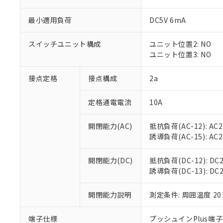
最小適用負荷
DC5V 6mA
スイッチユニット構成
ユニット位置2: NO
※1 対応状況
ユニット位置3: NO
対応済み：EU
接点定格
接点構成
2a
対応予定：EU R
対応予定なし：EU
調査・確認中：EU
定格通電電流
10A
ご利用条件
非該当品：ライセ
※1 中国RoHS
仕入先様の事情に
開閉能力(AC)
抵抗負荷(AC-12): AC24
があります。
以下の条件をお読
誘導負荷(AC-15): AC24V
「○」：最大均質
「×」：最大均質
本サービスは
当社は、これ
*EU RoHS指令（10物
「－」：未確認で
開閉能力(DC)
抵抗負荷(DC-12): DC24
鉛(Pb) 1000ppm以下、
くものです。
う）を輸出ま
記
説明
六価クロム(Cr(Ⅵ)) 1
誘導負荷(DC-13): DC24
当社制御機器
などの必要な
フタル酸ビス(2-エチルヘ
号
*中国RoHS10物質の基準値 
ル（DBP） 1000ppm
在庫状況およ
当社は規制貨
Pb(鉛) :1000ppm、 Hg
但し、RoHS指令で産
のであり、閲
開閉能力説明
測定条件: 周囲温度 2
ます。
Cr(Ⅵ)(六価クロム) : 
フタル酸エステル類の４
○
一定数以
DBP(フタル酸ジブチル) :
い。
当社は貴社製
DEHP(フタル酸ビス(2-エ
正式な納期状
置等に一切使
端子仕様
プッシュインPlus端