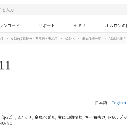
ウンロード
サポート
セミナ
オムロンの
示灯
>
φ22(φ25):照光・非照光・表示灯
>
A22NK
>
形式仕様一覧
>
A22NK-3MR-
11
日本語
English
2）, 3ノッチ, 金属ベゼル, 右に自動復帰, キー右抜け, IP66, 
NO/NO