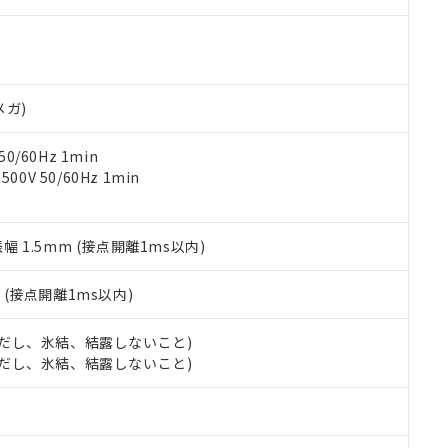
ご相談ください。
は満たないが在庫あり
製品を第三者に販売する場合は、上記1、2および3の内容を当該第
機器販売店や当社販売拠点は「
販売ネットワーク
」をご確認くだ
販売先および販売に係わる関係者が違法に輸出するおそれがある場
用期限
び標準価格結果を当社の事前の承諾なく第三者に漏洩または開示し
え状況などにより、予定月が前後することがあります。
(最新の在庫状況については、お客様のお取引先、またはお客様担当
（10物質）のすべてが基準値以下であることを示します。
店・当社販売員にご確認ください)
能（部品リスト作成サービス）をご利用いただくには、I-Webメン
使用状況下において有害物質が外部に漏えいし、環境に深刻な影響を
メガ)
あります。
機種、また在庫状況の情報を公開していない機種
ェブサイト上で当社にご登録された部品リストについて、当社およ
書ダウンロード
す。当社販売部門へお問い合わせください。
品・サービスに関するお客様との取引・商談に必要な範囲で利用す
0/60Hz 1min
合意する
キャンセル
書をダウンロードすることができます。
0V 50/60Hz 1min
利用者とは、
"個人情報の共同利用に関して"
の「1.共同利用者の
します。
10物質）の非含有証明書
明書（当社基準）
振幅 1.5mm (接点開離1ms以内)
日時点で非含有を証明するもので、過去に遡って非含有を証明するも
令のフタル酸エステル類４物質の対応では、対応完了までの期間は出
2
(接点開離1ms以内)
備考欄に対応日を記載しておりました。
品への在庫切替を完了していることから、特段のことがない限り、20
 (ただし、氷結、結露しないこと)
す。
 (ただし、氷結、結露しないこと)