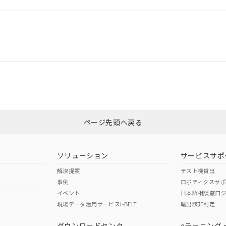
ードすることができます。
情報更新：
ログイン/会員登録
状況については、「カスタマーサポートセンタ お客様相談室」または貴社担
みください。
非含有証明書
※3
ページ先頭へ戻る
ダウンロードはこちら
ソリューション
サービスサポ
解決提案
テスト機貸出
事例
ロボティクスサ
イベント
日本語相談窓口
現場データ活用サービスi-BELT
輸出該非判定
I)
PBBs
PBDEs
DBP
ダウンロードセンタ
eラーニング