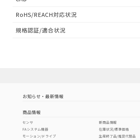
ログイン/会員登録いただくと、CADデータをダウンロ
RoHS/REACH対応状況
規格認証/適合状況
EU RoHS
注意事項・凡例
A22NK-3MR-01CA-P011についての規格認証/適合
員または販売店にお問い合わせください。
ダウンロードデータをご利用いただく前に、以下を必ずお読
対応状況
対応予定月
※1
※2
ソフトウェアの使用条件
対応済み
お知らせ・最新情報
中国 RoHS
注意事項・凡例
商品情報
中国 RoHS表
※1 ※2
センサ
新商品情報
FAシステム機器
在庫状況/標準価格
Pb
Hg
Cd
Cr(V
モーション/ドライブ
生産終了品/推奨代替品