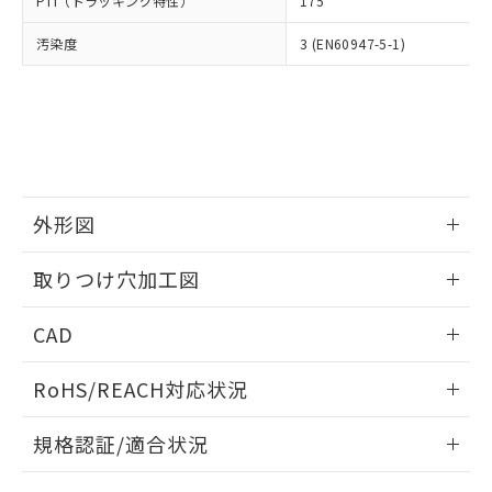
PTI（トラッキング特性）
175
たはお客様担当のオムロン制御
ください。
当社は、貴社製品を第三者に販売する
機器販売店・当社販売員にご確
在庫状況および標準価格結果を当社の
※2 対応予定月
「ｅ」：有害物質（10物質）のすべてが基
汚染度
3 (EN60947-5-1)
場合は、上記1、2および3の内容を当
認ください)
事前の承諾なく第三者に漏洩または開
準値以下であることを示します。
該第三者に通知します。また当社は、
示しないようお願いします。
部品在庫の切り替え状況などにより、予定
「10」：通常の使用状況下において有害物
販売先および販売に係わる関係者が違
マイパーツ機能（部品リスト作成サー
空
受注生産機種、また在庫状況の
月が前後することがあります。
質が外部に漏えいし、環境に深刻な影響を
法に輸出するおそれがある場合は、取
ビス）をご利用いただくには、I-Web
白
情報を公開していない機種
及ぼさない年数を意味します。
り引きをいたしません。
メンバーズにご登録されている必要が
「－」：未確認です。当社販売部門へお問
あります。
い合わせください。
お客様が当ウェブサイト上で当社にご
※3 非含有証明書ダウンロード
登録された部品リストについて、当社
外形図
および当社の共同利用者が、当社の製
下記の非含有証明書をダウンロードするこ
品・サービスに関するお客様との取
情報更新：2026/05/21
とができます。
取りつけ穴加工図
合意する
キャンセル
引・商談に必要な範囲で利用すること
をご了承ください。
情報更新：2026/05/21
EU RoHS指令（10物質）の非含有証明書
※当社の共同利用者とは、
"個人情報
CAD
51物質の非含有証明書（当社基準）
の共同利用に関して"
の「1.共同利
※本証明書は発行日時点で非含有を証明す
ログイン/会員登録いただくと、CADデータをダウンロー
用者の範囲」に記載されている法人を
RoHS/REACH対応状況
るもので、過去に遡って非含有を証明する
ドすることができます。
指します。
ものではありません。
情報更新：2026/7/29
また、RoHS指令のフタル酸エステル類４
規格認証/適合状況
物質の対応では、対応完了までの期間は出
ログイン/会員登録
EU RoHS
注意事項・凡例
荷製品に未対応品が混在することから備考