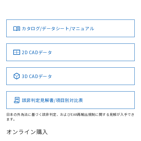
UL認証
CSA認証
CEマーキング
欄に対応日を記載しておりました。
既に当社にて対応品への在庫切替を完了
Yes
Yes
Yes
対応状況
対応予定月
※1
※2
していることから、特段のことがない限
ダウンロードデータをご利用いただく前に、以下を必ずお読
り、2022年1月12日より割愛しておりま
みください。
カタログ/データシート/マニュアル
対応済み
す。
ソフトウェアの使用条件
LR型式承認
DNV型式承認
BV型式承認
KR型式承
（イギリス
（ノルウェー
（フランス
（韓国
船舶規格）
船舶規格）
船舶規格）
船舶規格
中国 RoHS
注意事項・凡例
2D CADデータ
No
No
No
No
中国 RoHS表
※1 ※2
3D CADデータ
この製品の規格認証/適合状況ページへ
Pb
Hg
Cd
Cr(VI)
その他の認証はこちらのページからご検索ください
該非判定見解書/項目別対比表
X
O
O
O
日本の外為法に基づく該非判定、およびEAR再輸出規制に関する見解が入手でき
ます。
"対応済み"や非含有の記載がされた商品であっても、流通
在庫等で未対応品が混在する可能性があります。
オンライン購入
非含有品が必要な際は、弊社営業部門もしくは販売店へお