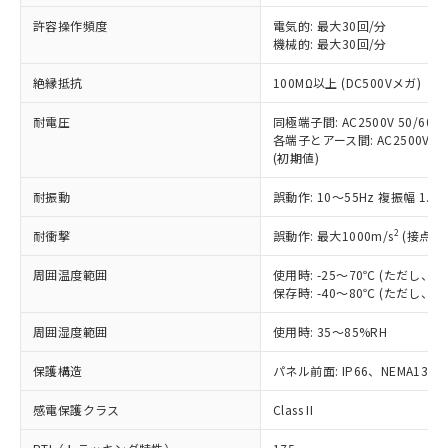
非含有に非対応の商品で、対応品を出す予
ご利用ください。
定はありません。
許容操作頻度
電気的: 最大30回/分
調査・確認中：EU RoHS指令（10物質）の
機械的: 最大30回/分
本サービスは、当社制御機器事業取扱
※1 中国RoHS○×表
非含有の対応状況を調査中または確認中の
商品の当社在庫状況および標準価格
絶縁抵抗
100MΩ以上 (DC500Vメガ)
商品です。
(税抜)を提供させていただくもので
「○」：最大均質材料含有率が中国RoHSの
非該当品：ライセンス料など無形物で、有
す。
耐電圧
同極端子間: AC2500V 50/60Hz
基準値以下であることを示します。
害物質有無と関係のない商品です。
当社制御機器事業取扱商品の中には、
各端子とアース間: AC2500V 50/
「×」：最大均質材料含有率が中国RoHSの
仕入先様の事情により、非含有部品として
(初期値)
本サービスの対象外となる商品もある
基準値を超えていることを示します。
いたものが、含有品と判明した場合などや
当社は、これら貴社製品のうち、外国
ことをご了承ください。
「－」：未確認です。当社販売部門へお問
むを得ず変更することがあります。
為替および外国貿易法に定める商品
耐振動
誤動作: 10～55Hz 複振幅 1.
在庫状況および標準価格照会結果は、
い合わせください。
（以下｢規制貨物等」という）を輸出
記載している更新日時点での社内デー
*EU RoHS指令（10物質）：
2
耐衝撃
誤動作: 最大1000m/s
(接点開
または国外への提供する場合は、日本
記
タに基づき作成されるものであり、閲
説明
鉛(Pb) 1000ppm以下、 水銀(Hg) 1000ppm以下、 カド
*中国RoHS10物質の基準値 (GB/T26572)：
国政府の輸出許可(または役務取引許
号
覧された時点での実際の在庫および標
ミウム(Cd) 100ppm以下、
Pb(鉛) :1000ppm、 Hg(水銀) : 1000ppm、 Cd(カドミウ
周囲温度範囲
使用時: -25～70℃ (ただし
可)を取得するなどの必要な手続きを
六価クロム(Cr(Ⅵ)) 1000ppm以下、ポリ臭化ビフェニル
ム) : 100ppm、
準価格とは異なる場合があることをご
保存時: -40～80℃ (ただし
類(PBB) 1000ppm以下、ポリ臭化ジフェニルエーテル類
Cr(Ⅵ)(六価クロム) : 1000ppm、 PBBs(ポリ臭化ビフェ
とります。
了承ください。
(PBDE) 1000ppm以下、フタル酸ビス(2-エチルヘキシ
○
一定数以上の在庫あり
ニル類) : 1000ppm、 PBDEs(ポリ臭化ジフェニルエーテ
当社は規制貨物を破棄する場合は、完
ル) (DEHP)(別名：DOP) 1000ppm以下、フタル酸ブチ
正式な納期状況および標準価格はお客
ル類) : 1000ppm、
周囲湿度範囲
使用時: 35～85%RH
ルベンジル（BBP） 1000ppm以下、フタル酸ジブチル
全に破砕するなど、違法に輸出されな
DBP(フタル酸ジブチル) : 1000ppm、 DIBP(フタル酸ジ
様のお取引先、またはお客様担当のオ
（DBP） 1000ppm以下、フタル酸ジイソブチル
イソブチル) : 1000ppm、 BBP(フタル酸ブチルベンジ
△
一定数には満たないが在庫あり
いよう必要な手段を講じます。
ムロン制御機器販売店・当社販売員に
(DIBP) 1000ppm以下
保護構造
パネル前面: IP66、NEMA13
ル) : 1000ppm、
当社は貴社製品を、核兵器、ミサイ
但し、RoHS指令で産業用監視および制御機器に対する
DEHP(フタル酸ビス(2-エチルヘキシル)) : 1000ppm
ご相談ください。
適用除外項目は除く。
ル、化学兵器、生物兵器またはその他
－
在庫なし(最新の在庫状況につ
感電保護クラス
Class II
オムロン制御機器販売店や当社販売拠
フタル酸エステル類の４物質については閾値を超える意
武器並びにこれらの製造装置等に一切
いては、お客様のお取引先、ま
図的な使用がないことを確認しています。
点は「
販売ネットワーク
」をご確認
※2 環境保護使用期限
使用いたしません。