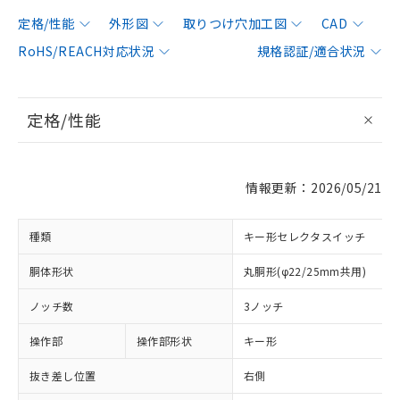
定格/性能
外形図
取りつけ穴加工図
CAD
RoHS/REACH対応状況
規格認証/適合状況
定格/性能
情報更新：2026/05/21
種類
キー形セレクタスイッチ
胴体形状
丸胴形(φ22/25mm共用)
ノッチ数
3ノッチ
操作部
操作部形状
キー形
抜き差し位置
右側