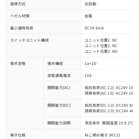
復帰方式
右自動
ベゼル材質
金属
最小適用負荷
DC5V 6mA
スイッチユニット構成
ユニット位置1: NC
ユニット位置2: NC
ユニット位置3: NO
接点定格
接点構成
1a+2b
定格通電電流
10A
※1 対応状況
開閉能力(AC)
抵抗負荷(AC-12): AC24V 10A/A
誘導負荷(AC-15): AC24V 10A/AC
対応済み：EU RoHS指令（10物質）の
非含有に対応した製品が提供可能な商品で
開閉能力(DC)
抵抗負荷(DC-12): DC24V 8A/DC
す。
誘導負荷(DC-13): DC24V 4A/DC
対応予定：EU RoHS指令（10物質）の非含
ご利用条件
有に対応した製品に切り替える予定のある
開閉能力説明
測定条件: 周囲温度 20±2℃、
商品です。
対応予定なし：EU RoHS指令（10物質）の
端子仕様
ねじ締め端子 (M3.5)
以下の条件をお読みいただき、同意のうえ