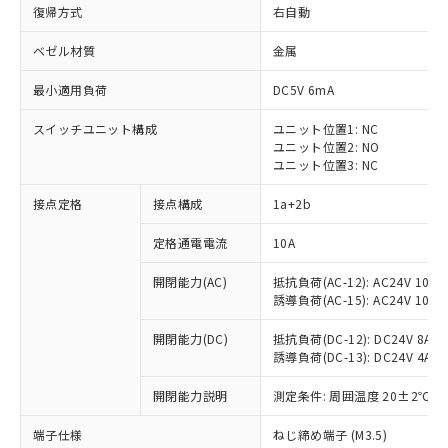
復帰方式
右自動
ベゼル材質
金属
最小適用負荷
DC5V 6mA
スイッチユニット構成
ユニット位置1: NC
ユニット位置2: NO
ユニット位置3: NC
接点定格
接点構成
1a+2b
定格通電電流
10A
※1 対応状況
開閉能力(AC)
抵抗負荷(AC-12): AC24V 10A/A
誘導負荷(AC-15): AC24V 10A/AC
対応済み：EU RoHS指令（10物質）の
非含有に対応した製品が提供可能な商品で
開閉能力(DC)
抵抗負荷(DC-12): DC24V 8A/DC
す。
誘導負荷(DC-13): DC24V 4A/DC
対応予定：EU RoHS指令（10物質）の非含
ご利用条件
有に対応した製品に切り替える予定のある
開閉能力説明
測定条件: 周囲温度 20±2℃、
商品です。
対応予定なし：EU RoHS指令（10物質）の
端子仕様
ねじ締め端子 (M3.5)
以下の条件をお読みいただき、同意のうえ