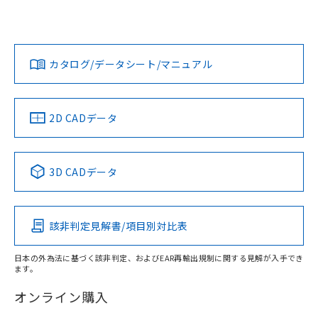
UL認証
CSA認証
CEマーキング
欄に対応日を記載しておりました。
既に当社にて対応品への在庫切替を完了
Yes
Yes
Yes
対応状況
対応予定月
※1
※2
していることから、特段のことがない限
ダウンロードデータをご利用いただく前に、以下を必ずお読
り、2022年1月12日より割愛しておりま
みください。
カタログ/データシート/マニュアル
対応済み
す。
ソフトウェアの使用条件
LR型式承認
DNV型式承認
BV型式承認
KR型式承
（イギリス
（ノルウェー
（フランス
（韓国
船舶規格）
船舶規格）
船舶規格）
船舶規格
中国 RoHS
注意事項・凡例
2D CADデータ
No
No
No
No
中国 RoHS表
※1 ※2
3D CADデータ
この製品の規格認証/適合状況ページへ
Pb
Hg
Cd
Cr(VI)
その他の認証はこちらのページからご検索ください
該非判定見解書/項目別対比表
X
O
O
O
日本の外為法に基づく該非判定、およびEAR再輸出規制に関する見解が入手でき
ます。
"対応済み"や非含有の記載がされた商品であっても、流通
在庫等で未対応品が混在する可能性があります。
オンライン購入
非含有品が必要な際は、弊社営業部門もしくは販売店へお