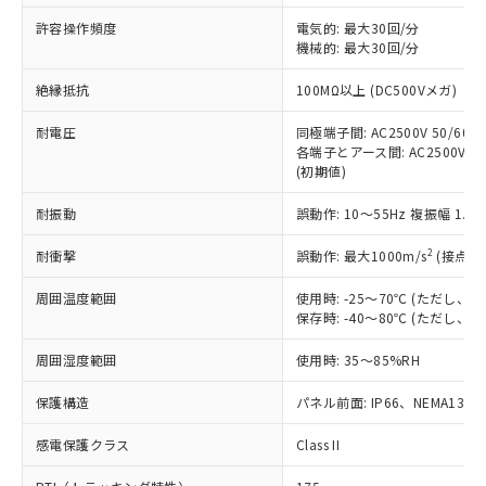
非含有に非対応の商品で、対応品を出す予
ご利用ください。
定はありません。
許容操作頻度
電気的: 最大30回/分
調査・確認中：EU RoHS指令（10物質）の
機械的: 最大30回/分
本サービスは、当社制御機器事業取扱
※1 中国RoHS○×表
非含有の対応状況を調査中または確認中の
商品の当社在庫状況および標準価格
絶縁抵抗
100MΩ以上 (DC500Vメガ)
商品です。
(税抜)を提供させていただくもので
「○」：最大均質材料含有率が中国RoHSの
非該当品：ライセンス料など無形物で、有
す。
耐電圧
同極端子間: AC2500V 50/60Hz
基準値以下であることを示します。
害物質有無と関係のない商品です。
当社制御機器事業取扱商品の中には、
各端子とアース間: AC2500V 50/
「×」：最大均質材料含有率が中国RoHSの
仕入先様の事情により、非含有部品として
(初期値)
本サービスの対象外となる商品もある
基準値を超えていることを示します。
いたものが、含有品と判明した場合などや
当社は、これら貴社製品のうち、外国
ことをご了承ください。
「－」：未確認です。当社販売部門へお問
むを得ず変更することがあります。
為替および外国貿易法に定める商品
耐振動
誤動作: 10～55Hz 複振幅 1.
在庫状況および標準価格照会結果は、
い合わせください。
（以下｢規制貨物等」という）を輸出
記載している更新日時点での社内デー
*EU RoHS指令（10物質）：
2
耐衝撃
誤動作: 最大1000m/s
(接点開
または国外への提供する場合は、日本
記
タに基づき作成されるものであり、閲
説明
鉛(Pb) 1000ppm以下、 水銀(Hg) 1000ppm以下、 カド
*中国RoHS10物質の基準値 (GB/T26572)：
国政府の輸出許可(または役務取引許
号
覧された時点での実際の在庫および標
ミウム(Cd) 100ppm以下、
Pb(鉛) :1000ppm、 Hg(水銀) : 1000ppm、 Cd(カドミウ
周囲温度範囲
使用時: -25～70℃ (ただし
可)を取得するなどの必要な手続きを
六価クロム(Cr(Ⅵ)) 1000ppm以下、ポリ臭化ビフェニル
ム) : 100ppm、
準価格とは異なる場合があることをご
保存時: -40～80℃ (ただし
類(PBB) 1000ppm以下、ポリ臭化ジフェニルエーテル類
Cr(Ⅵ)(六価クロム) : 1000ppm、 PBBs(ポリ臭化ビフェ
とります。
了承ください。
(PBDE) 1000ppm以下、フタル酸ビス(2-エチルヘキシ
○
一定数以上の在庫あり
ニル類) : 1000ppm、 PBDEs(ポリ臭化ジフェニルエーテ
当社は規制貨物を破棄する場合は、完
ル) (DEHP)(別名：DOP) 1000ppm以下、フタル酸ブチ
正式な納期状況および標準価格はお客
ル類) : 1000ppm、
周囲湿度範囲
使用時: 35～85%RH
ルベンジル（BBP） 1000ppm以下、フタル酸ジブチル
全に破砕するなど、違法に輸出されな
DBP(フタル酸ジブチル) : 1000ppm、 DIBP(フタル酸ジ
様のお取引先、またはお客様担当のオ
（DBP） 1000ppm以下、フタル酸ジイソブチル
イソブチル) : 1000ppm、 BBP(フタル酸ブチルベンジ
△
一定数には満たないが在庫あり
いよう必要な手段を講じます。
ムロン制御機器販売店・当社販売員に
(DIBP) 1000ppm以下
保護構造
パネル前面: IP66、NEMA13
ル) : 1000ppm、
当社は貴社製品を、核兵器、ミサイ
但し、RoHS指令で産業用監視および制御機器に対する
DEHP(フタル酸ビス(2-エチルヘキシル)) : 1000ppm
ご相談ください。
適用除外項目は除く。
ル、化学兵器、生物兵器またはその他
－
在庫なし(最新の在庫状況につ
感電保護クラス
Class II
オムロン制御機器販売店や当社販売拠
フタル酸エステル類の４物質については閾値を超える意
武器並びにこれらの製造装置等に一切
いては、お客様のお取引先、ま
図的な使用がないことを確認しています。
点は「
販売ネットワーク
」をご確認
※2 環境保護使用期限
使用いたしません。