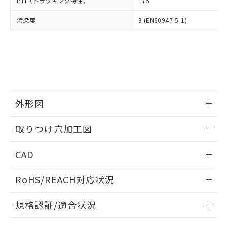
PTI（トラッキング特性）
175
たはお客様担当のオムロン制御
ください。
当社は、貴社製品を第三者に販売する
機器販売店・当社販売員にご確
在庫状況および標準価格結果を当社の
※2 対応予定月
「ｅ」：有害物質（10物質）のすべてが基
汚染度
3 (EN60947-5-1)
場合は、上記1、2および3の内容を当
認ください)
事前の承諾なく第三者に漏洩または開
準値以下であることを示します。
該第三者に通知します。また当社は、
示しないようお願いします。
部品在庫の切り替え状況などにより、予定
「10」：通常の使用状況下において有害物
販売先および販売に係わる関係者が違
マイパーツ機能（部品リスト作成サー
空
受注生産機種、また在庫状況の
月が前後することがあります。
質が外部に漏えいし、環境に深刻な影響を
法に輸出するおそれがある場合は、取
ビス）をご利用いただくには、I-Web
白
情報を公開していない機種
及ぼさない年数を意味します。
り引きをいたしません。
メンバーズにご登録されている必要が
「－」：未確認です。当社販売部門へお問
あります。
い合わせください。
お客様が当ウェブサイト上で当社にご
※3 非含有証明書ダウンロード
登録された部品リストについて、当社
外形図
および当社の共同利用者が、当社の製
下記の非含有証明書をダウンロードするこ
品・サービスに関するお客様との取
情報更新：2026/05/21
とができます。
取りつけ穴加工図
合意する
キャンセル
引・商談に必要な範囲で利用すること
をご了承ください。
情報更新：2026/05/21
EU RoHS指令（10物質）の非含有証明書
※当社の共同利用者とは、
"個人情報
CAD
51物質の非含有証明書（当社基準）
の共同利用に関して"
の「1.共同利
※本証明書は発行日時点で非含有を証明す
ログイン/会員登録いただくと、CADデータをダウンロー
用者の範囲」に記載されている法人を
RoHS/REACH対応状況
るもので、過去に遡って非含有を証明する
ドすることができます。
指します。
ものではありません。
情報更新：2026/7/29
また、RoHS指令のフタル酸エステル類４
規格認証/適合状況
物質の対応では、対応完了までの期間は出
ログイン/会員登録
EU RoHS
注意事項・凡例
荷製品に未対応品が混在することから備考