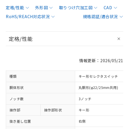
定格/性能
外形図
取りつけ穴加工図
CAD
RoHS/REACH対応状況
規格認証/適合状況
定格/性能
情報更新：2026/05/21
種類
キー形セレクタスイッチ
胴体形状
丸胴形(φ22/25mm共用)
ノッチ数
3ノッチ
操作部
操作部形状
キー形
抜き差し位置
右側