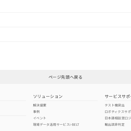
情報更新：2
ードすることができます。
情報更新：
ログイン/会員登録
CCC認証
電波法
みください。
Yes
N/A
非含有証明書
※3
ページ先頭へ戻る
ダウンロードはこちら
型式承認
NK型式承認
ABS型式承認
韓国
（日本
（アメリカ
ソリューション
サービスサポ
舶規格）
船舶規格）
船舶規格）
解決提案
テスト機貸出
事例
ロボティクスサ
No
No
イベント
日本語相談窓口
現場データ活用サービスi-BELT
輸出該非判定