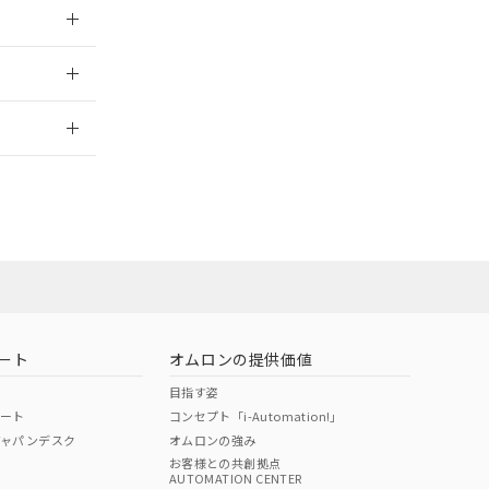
026/05/21
2026/7/29
ート
オムロンの提供価値
目指す姿
ポート
コンセプト「i-Automation!」
ジャパンデスク
オムロンの強み
お客様との共創拠点
AUTOMATION CENTER