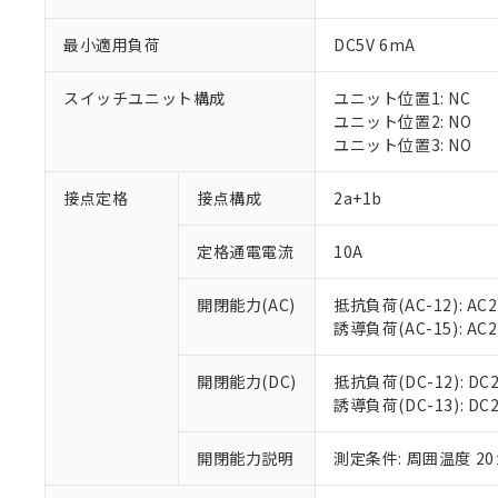
最小適用負荷
DC5V 6mA
スイッチユニット構成
ユニット位置1: NC
※1 対応状況
ユニット位置2: NO
ユニット位置3: NO
対応済み：EU
対応予定：EU R
接点定格
接点構成
2a+1b
対応予定なし：EU
調査・確認中：EU
ご利用条件
定格通電電流
10A
非該当品：ライセ
※1 中国RoHS
仕入先様の事情に
開閉能力(AC)
抵抗負荷(AC-12): AC24
があります。
以下の条件をお読
「○」：最大均質
誘導負荷(AC-15): AC24V
「×」：最大均質
本サービスは
当社は、これ
*EU RoHS指令（10物
「－」：未確認で
鉛(Pb) 1000ppm以下、
くものです。
う）を輸出ま
開閉能力(DC)
抵抗負荷(DC-12): DC24
記
説明
六価クロム(Cr(Ⅵ)) 1
当社制御機器
などの必要な
誘導負荷(DC-13): DC24
フタル酸ビス(2-エチルヘ
号
*中国RoHS10物質の基準値 
ル（DBP） 1000ppm
在庫状況およ
当社は規制貨
Pb(鉛) :1000ppm、 Hg
但し、RoHS指令で産
のであり、閲
ます。
Cr(Ⅵ)(六価クロム) : 
フタル酸エステル類の４
開閉能力説明
測定条件: 周囲温度 2
○
一定数以
DBP(フタル酸ジブチル) :
い。
当社は貴社製
DEHP(フタル酸ビス(2-エ
正式な納期状
置等に一切使