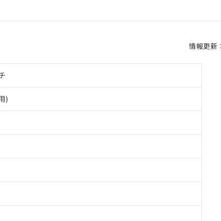
情報更新：2
チ
用)