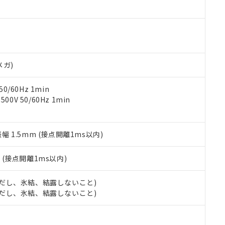
ご相談ください。
は満たないが在庫あり
製品を第三者に販売する場合は、上記1、2および3の内容を当該第
機器販売店や当社販売拠点は「
販売ネットワーク
」をご確認くだ
販売先および販売に係わる関係者が違法に輸出するおそれがある場
用期限
び標準価格結果を当社の事前の承諾なく第三者に漏洩または開示し
え状況などにより、予定月が前後することがあります。
(最新の在庫状況については、お客様のお取引先、またはお客様担当
（10物質）のすべてが基準値以下であることを示します。
店・当社販売員にご確認ください)
能（部品リスト作成サービス）をご利用いただくには、I-Webメン
使用状況下において有害物質が外部に漏えいし、環境に深刻な影響を
あります。
メガ)
機種、また在庫状況の情報を公開していない機種
ェブサイト上で当社にご登録された部品リストについて、当社およ
書ダウンロード
す。当社販売部門へお問い合わせください。
品・サービスに関するお客様との取引・商談に必要な範囲で利用す
合意する
キャンセル
0/60Hz 1min
書をダウンロードすることができます。
0V 50/60Hz 1min
利用者とは、
"個人情報の共同利用に関して"
の「1.共同利用者の
します。
10物質）の非含有証明書
明書（当社基準）
振幅 1.5mm (接点開離1ms以内)
日時点で非含有を証明するもので、過去に遡って非含有を証明するも
令のフタル酸エステル類４物質の対応では、対応完了までの期間は出
備考欄に対応日を記載しておりました。
2
(接点開離1ms以内)
品への在庫切替を完了していることから、特段のことがない限り、20
す。
 (ただし、氷結、結露しないこと)
 (ただし、氷結、結露しないこと)