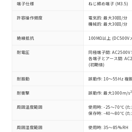
端子仕様
ねじ締め端子 (M3.5)
当社販売員に
※2 対応予定月
△
一定数に
当社は、貴社
オムロン制御
また当社は、
※2 環境保護使
在庫状況およ
部品在庫の切り替
たしません。
許容操作頻度
電気的: 最大30回/分
－
在庫なし
す。
機械的: 最大30回/分
「ｅ」：有害物質
機器販売
マイパーツ機
「10」：通常の
ている必要が
味します。
絶縁抵抗
100MΩ以上 (DC500V
空
受注生産
お客様が当ウ
※3 非含有証明
「－」：未確認で
白
が、当社の製
耐電圧
同極端子間: AC2500V 5
さい。
下記の非含有証明
各端子とアース間: AC250
※当社の共同
(初期値)
いる法人を指
EU RoHS指令（
51物質の非含有証
耐振動
誤動作: 10～55Hz 複
※本証明書は発行
また、RoHS指
混在することから
耐衝撃
誤動作: 最大1000m/s
既に当社にて対応
り割愛しておりま
周囲温度範囲
使用時: -25～70℃
保存時: -40～80℃
周囲湿度範囲
使用時: 35～85%RH