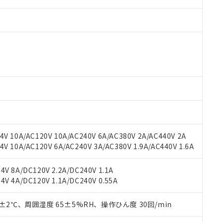
 RoHS指令（10物質）の非含有に対応した製品が提供可能な商品です
oHS指令（10物質）の非含有に対応した製品に切り替える予定のある
 RoHS指令（10物質）の非含有に非対応の商品で、対応品を出す予
 RoHS指令（10物質）の非含有の対応状況を調査中または確認中の
ンス料など無形物で、有害物質有無と関係のない商品です。
○×表
より、非含有部品としていたものが、含有品と判明した場合などやむ
V 10A/AC120V 10A/AC240V 6A/AC380V 2A/AC440V 2A
みいただき、同意のうえご利用ください。
材料含有率が中国RoHSの基準値以下であることを示します。
 10A/AC120V 6A/AC240V 3A/AC380V 1.9A/AC440V 1.6A
材料含有率が中国RoHSの基準値を超えていることを示します。
、当社制御機器事業取扱商品の当社在庫状況および標準価格(税抜)
ら貴社製品のうち、外国為替および外国貿易法に定める商品（以下｢
質）：
す。当社販売部門へお問い合わせください。
 水銀(Hg) 1000ppm以下、 カドミウム(Cd) 100ppm以下、
たは国外への提供する場合は、日本国政府の輸出許可(または役務取
V 8A/DC120V 2.2A/DC240V 1.1A
000ppm以下、ポリ臭化ビフェニル類(PBB) 1000ppm以下、ポリ臭化ジフェニルエーテル類(P
事業取扱商品の中には、本サービスの対象外となる商品もあること
手続きをとります。
V 4A/DC120V 1.1A/DC240V 0.55A
キシル) (DEHP)(別名：DOP) 1000ppm以下、フタル酸ブチルベンジル（BBP） 100
(GB/T26572)：
以下、フタル酸ジイソブチル (DIBP) 1000ppm以下
び標準価格照会結果は、記載している更新日時点での社内データに
物を破棄する場合は、完全に破砕するなど、違法に輸出されないよ
(水銀) : 1000ppm、 Cd(カドミウム) : 100ppm、
業用監視および制御機器に対する適用除外項目は除く。
覧された時点での実際の在庫および標準価格とは異なる場合がある
1000ppm、 PBBs(ポリ臭化ビフェニル類) : 1000ppm、 PBDEs(ポリ臭化ジフェニルエーテル類
物質については閾値を超える意図的な使用がないことを確認しています。
0±2℃、周囲湿度 65±5%RH、操作ひん度 30回/min
上の在庫あり
 1000ppm、 DIBP(フタル酸ジイソブチル) : 1000ppm、 BBP(フタル酸ブチルベンジル) :
品を、核兵器、ミサイル、化学兵器、生物兵器またはその他武器並
チルヘキシル)) : 1000ppm
況および標準価格はお客様のお取引先、またはお客様担当のオムロ
用いたしません。