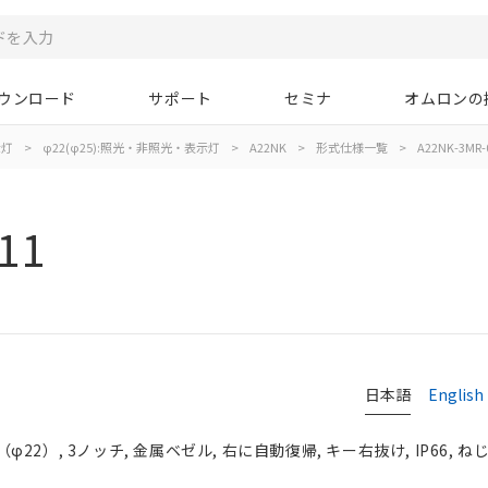
ウンロード
サポート
セミナ
オムロンの
示灯
>
φ22(φ25):照光・非照光・表示灯
>
A22NK
>
形式仕様一覧
>
A22NK-3MR-
11
日本語
English
2）, 3ノッチ, 金属ベゼル, 右に自動復帰, キー右抜け, IP66, ね