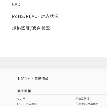
CAD
ログイン/会員登録いただくと、CADデータをダウンロ
RoHS/REACH対応状況
規格認証/適合状況
EU RoHS
注意事項・凡例
UL認証
CSA認証
CEマーキング
ダウンロードデータをご利用いただく前に、以下を必ずお読
Yes
Yes
Yes
対応状況
対応予定月
※1
※2
ソフトウェアの使用条件
対応済み
LR型式承認
DNV型式承認
BV型式承認
KR
（イギリス
（ノルウェー
（フランス
（
お知らせ・最新情報
中国 RoHS
注意事項・凡例
船舶規格）
船舶規格）
船舶規格）
船
商品情報
No
No
No
No
中国 RoHS表
※1 ※2
センサ
新商品情報
FAシステム機器
在庫状況/標準価格