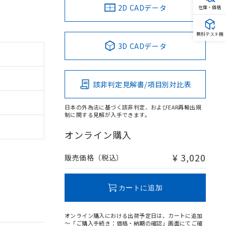
2D CADデータ
在庫・価格
無料テスト機
3D CADデータ
該非判定見解書/項目別対比表
日本の外為法に基づく該非判定、およびEAR再輸出規
制に関する見解が入手できます。
オンライン購入
¥ 3,020
販売価格（税込）
カートに追加
オンライン購入における出荷予定日は、カートに追加
～「ご購入手続き：価格・納期の確認」画面にてご確