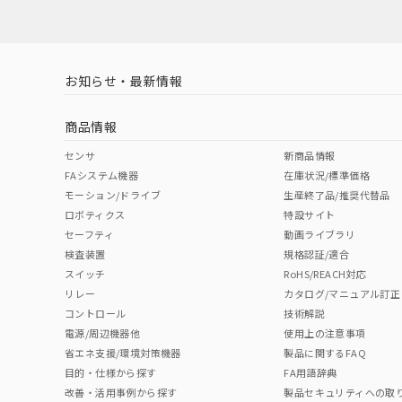
対応済み
LR型式承認
DNV型式承認
BV型式承認
KR
（イギリス
（ノルウェー
（フランス
（
お知らせ・最新情報
中国 RoHS
注意事項・凡例
船舶規格）
船舶規格）
船舶規格）
船
商品情報
No
No
No
No
中国 RoHS表
※1 ※2
センサ
新商品情報
FAシステム機器
在庫状況/標準価格
Pb
Hg
Cd
Cr(V
モーション/ドライブ
生産終了品/推奨代替品
ロボティクス
特設サイト
セーフティ
動画ライブラリ
検査装置
規格認証/適合
X
O
O
O
スイッチ
RoHS/REACH対応
リレー
カタログ/マニュアル訂正
コントロール
技術解説
"対応済み"や非含有の記載がされた商品であっても、流通
電源/周辺機器他
使用上の注意事項
非含有品が必要な際は、弊社営業部門もしくは販売店へお
省エネ支援/環境対策機器
製品に関するFAQ
目的・仕様から探す
FA用語辞典
改善・活用事例から探す
製品セキュリティへの取