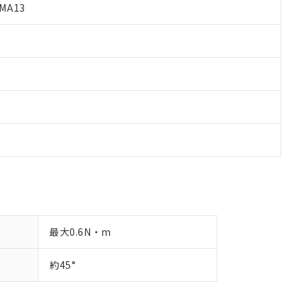
す。
MA13
最大0.6N・m
約45°