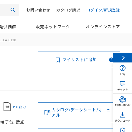
お問い合わせ
カタログ請求
ログイン/新規登録
検索
提供価値
販売ネットワーク
オンラインストア
01CA-G120
マイリストに追加
FAQ
チャット
お問い合わせ
PDF出力
カタログ/データシート/マニュ
アル
じ端子台, 接点
ダウンロード