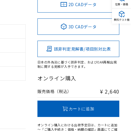
2D CADデータ
在庫・価格
無料テスト機
3D CADデータ
該非判定見解書/項目別対比表
日本の外為法に基づく該非判定、およびEAR再輸出規
制に関する見解が入手できます。
オンライン購入
¥ 2,640
販売価格（税込）
カートに追加
オンライン購入における出荷予定日は、カートに追加
～「ご購入手続き：価格・納期の確認」画面にてご確