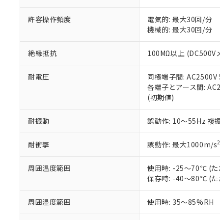
記
説明
六価クロム(Cr(Ⅵ)) 1
当社制御機器
などの必要な
フタル酸ビス(2-エチルヘ
号
*中国RoHS10物質の基準値 
ル（DBP） 1000ppm
在庫状況およ
当社は規制貨
許容操作頻度
電気的: 最大30回/分
Pb(鉛) :1000ppm、 Hg
但し、RoHS指令で産
のであり、閲
ます。
機械的: 最大30回/分
Cr(Ⅵ)(六価クロム) : 
フタル酸エステル類の４
○
一定数以
DBP(フタル酸ジブチル) :
い。
当社は貴社製
DEHP(フタル酸ビス(2-エ
正式な納期状
置等に一切使
絶縁抵抗
100MΩ以上 (DC500V
当社販売員に
※2 対応予定月
△
一定数に
当社は、貴社
オムロン制御
また当社は、
※2 環境保護使
耐電圧
同極端子間: AC2500V 5
在庫状況およ
部品在庫の切り替
たしません。
－
在庫なし
各端子とアース間: AC250
す。
「ｅ」：有害物質
機器販売
(初期値)
マイパーツ機
「10」：通常の
ている必要が
味します。
空
受注生産
耐振動
誤動作: 10～55Hz 複
お客様が当ウ
※3 非含有証明
「－」：未確認で
白
が、当社の製
さい。
下記の非含有証明
耐衝撃
誤動作: 最大1000m/s
※当社の共同
いる法人を指
EU RoHS指令（
周囲温度範囲
使用時: -25～70℃
51物質の非含有証
保存時: -40～80℃
※本証明書は発行
また、RoHS指
周囲湿度範囲
使用時: 35～85%RH
混在することから
既に当社にて対応