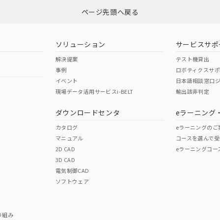
ページ先頭へ戻る
ダウンロードはこちら
型式承認
NK型式承認
ABS型式承認
韓国
（日本
（アメリカ
ソリューション
サービスサポ
舶規格）
船舶規格）
船舶規格）
解決提案
テスト機貸出
事例
ロボティクスサ
No
No
イベント
日本語相談窓口
現場データ活用サービスi-BELT
輸出該非判定
I)
PBBs
PBDEs
DBP
ダウンロードセンタ
eラーニング
この製品の規格認証/適合
その他の認証はこちらのページからご
カタログ
eラーニングのご
マニュアル
コースを選んで受
O
O
O
2D CAD
eラーニングコー
3D CAD
電気制御CAD
在庫等で未対応品が混在する可能性があります。
ソフトウェア
問い合わせください。
この製品のRoHS/REACH対応
り組み