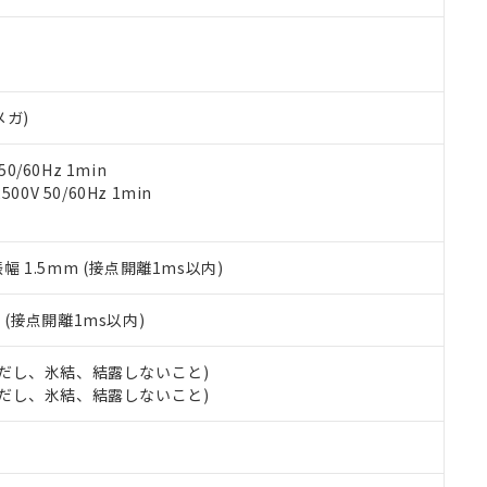
000ppm以下、ポリ臭化ビフェニル類(PBB) 1000ppm以下、ポリ臭化ジフェニルエーテル類(P
事業取扱商品の中には、本サービスの対象外となる商品もあること
手続きをとります。
キシル) (DEHP)(別名：DOP) 1000ppm以下、フタル酸ブチルベンジル（BBP） 100
(GB/T26572)：
以下、フタル酸ジイソブチル (DIBP) 1000ppm以下
び標準価格照会結果は、記載している更新日時点での社内データに
物を破棄する場合は、完全に破砕するなど、違法に輸出されないよ
(水銀) : 1000ppm、 Cd(カドミウム) : 100ppm、
業用監視および制御機器に対する適用除外項目は除く。
覧された時点での実際の在庫および標準価格とは異なる場合がある
1000ppm、 PBBs(ポリ臭化ビフェニル類) : 1000ppm、 PBDEs(ポリ臭化ジフェニルエーテル類
物質については閾値を超える意図的な使用がないことを確認しています。
上の在庫あり
 1000ppm、 DIBP(フタル酸ジイソブチル) : 1000ppm、 BBP(フタル酸ブチルベンジル) :
品を、核兵器、ミサイル、化学兵器、生物兵器またはその他武器並
チルヘキシル)) : 1000ppm
況および標準価格はお客様のお取引先、またはお客様担当のオムロ
用いたしません。
メガ)
ご相談ください。
は満たないが在庫あり
製品を第三者に販売する場合は、上記1、2および3の内容を当該第
機器販売店や当社販売拠点は「
販売ネットワーク
」をご確認くだ
販売先および販売に係わる関係者が違法に輸出するおそれがある場
用期限
0/60Hz 1min
び標準価格結果を当社の事前の承諾なく第三者に漏洩または開示し
え状況などにより、予定月が前後することがあります。
(最新の在庫状況については、お客様のお取引先、またはお客様担当
0V 50/60Hz 1min
（10物質）のすべてが基準値以下であることを示します。
店・当社販売員にご確認ください)
能（部品リスト作成サービス）をご利用いただくには、I-Webメン
使用状況下において有害物質が外部に漏えいし、環境に深刻な影響を
あります。
機種、また在庫状況の情報を公開していない機種
振幅 1.5mm (接点開離1ms以内)
ェブサイト上で当社にご登録された部品リストについて、当社およ
書ダウンロード
す。当社販売部門へお問い合わせください。
品・サービスに関するお客様との取引・商談に必要な範囲で利用す
合意する
キャンセル
書をダウンロードすることができます。
2
(接点開離1ms以内)
利用者とは、
"個人情報の共同利用に関して"
の「1.共同利用者の
します。
10物質）の非含有証明書
 (ただし、氷結、結露しないこと)
明書（当社基準）
 (ただし、氷結、結露しないこと)
日時点で非含有を証明するもので、過去に遡って非含有を証明するも
令のフタル酸エステル類４物質の対応では、対応完了までの期間は出
備考欄に対応日を記載しておりました。
品への在庫切替を完了していることから、特段のことがない限り、20