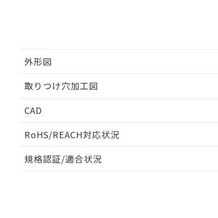
外形図
取りつけ穴加工図
CAD
ログイン/会員登録いただくと、CADデータをダウンロ
RoHS/REACH対応状況
規格認証/適合状況
EU RoHS
注意事項・凡例
UL認証
CSA認証
CEマーキング
ダウンロードデータをご利用いただく前に、以下を必ずお読
Yes
Yes
Yes
対応状況
対応予定月
※1
※2
ソフトウェアの使用条件