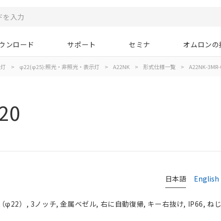
ウンロード
サポート
セミナ
オムロンの
示灯
>
φ22(φ25):照光・非照光・表示灯
>
A22NK
>
形式仕様一覧
>
A22NK-3MR-
20
日本語
English
2）, 3ノッチ, 金属ベゼル, 右に自動復帰, キー右抜け, IP66, ね