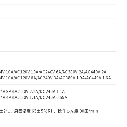
V 10A/AC120V 10A/AC240V 6A/AC380V 2A/AC440V 2A
 RoHS指令（10物質）の非含有に対応した製品が提供可能な商品です
 10A/AC120V 6A/AC240V 3A/AC380V 1.9A/AC440V 1.6A
oHS指令（10物質）の非含有に対応した製品に切り替える予定のある
 RoHS指令（10物質）の非含有に非対応の商品で、対応品を出す予
 RoHS指令（10物質）の非含有の対応状況を調査中または確認中の
V 8A/DC120V 2.2A/DC240V 1.1A
ンス料など無形物で、有害物質有無と関係のない商品です。
V 4A/DC120V 1.1A/DC240V 0.55A
○×表
より、非含有部品としていたものが、含有品と判明した場合などやむ
みいただき、同意のうえご利用ください。
0±2℃、周囲湿度 65±5%RH、操作ひん度 30回/min
材料含有率が中国RoHSの基準値以下であることを示します。
材料含有率が中国RoHSの基準値を超えていることを示します。
、当社制御機器事業取扱商品の当社在庫状況および標準価格(税抜)
ら貴社製品のうち、外国為替および外国貿易法に定める商品（以下｢
質）：
す。当社販売部門へお問い合わせください。
 水銀(Hg) 1000ppm以下、 カドミウム(Cd) 100ppm以下、
たは国外への提供する場合は、日本国政府の輸出許可(または役務取