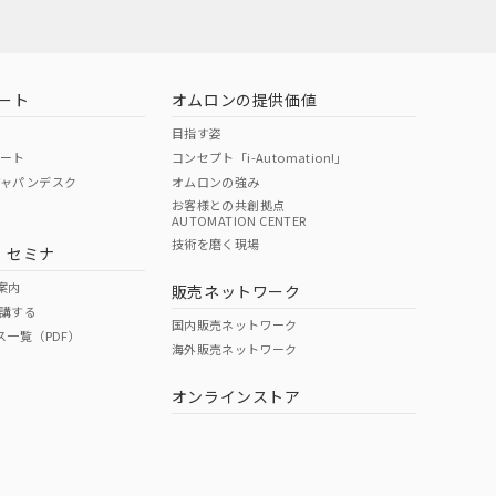
ート
オムロンの提供価値
目指す姿
ポート
コンセプト「i-Automation!」
ジャパンデスク
オムロンの強み
お客様との共創拠点
AUTOMATION CENTER
DIBP
BBP
DEHP
環境保護
技術を磨く現場
・セミナ
状況ページへ
使用期限
検索ください
案内
販売ネットワーク
講する
O
O
O
10
国内販売ネットワーク
ス一覧（PDF）
海外販売ネットワーク
オンラインストア
状況ページへ