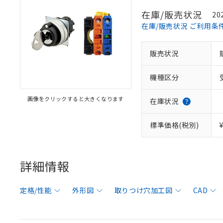
在庫/販売状況
20
在庫/販売状況 ご利用条
販売状況
機種区分
画像をクリックすると大きくなります
在庫状況
標準価格(税別)
詳細情報
定格/性能
外形図
取りつけ穴加工図
CAD