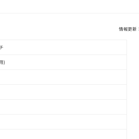
情報更新：2
チ
用)