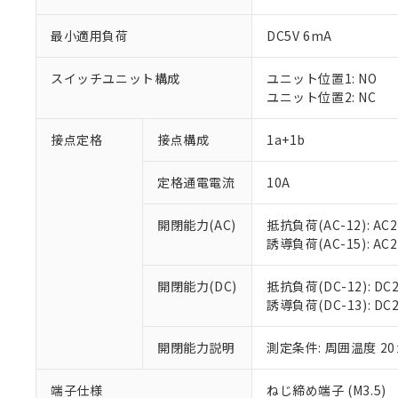
最小適用負荷
DC5V 6mA
スイッチユニット構成
ユニット位置1: NO
ユニット位置2: NC
接点定格
接点構成
1a+1b
定格通電電流
10A
※1 対応状況
開閉能力(AC)
抵抗負荷(AC-12): AC24
対応済み：EU
誘導負荷(AC-15): AC24V
対応予定：EU R
対応予定なし：EU
調査・確認中：EU
ご利用条件
開閉能力(DC)
抵抗負荷(DC-12): DC24
非該当品：ライセ
誘導負荷(DC-13): DC24
※1 中国RoHS
仕入先様の事情に
があります。
以下の条件をお読
開閉能力説明
測定条件: 周囲温度 2
「○」：最大均質
「×」：最大均質
本サービスは
当社は、これ
*EU RoHS指令（10物
「－」：未確認で
鉛(Pb) 1000ppm以下、
端子仕様
ねじ締め端子 (M3.5)
くものです。
う）を輸出ま