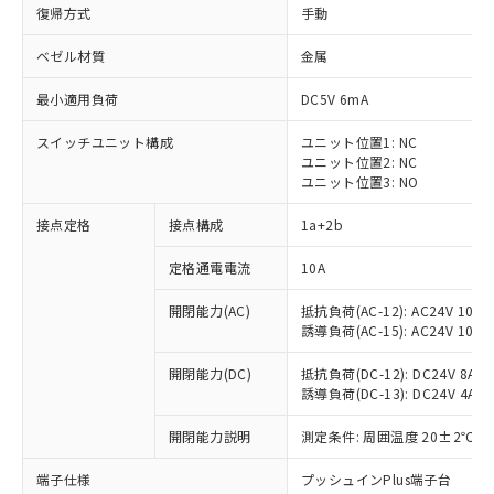
復帰方式
手動
ベゼル材質
金属
最小適用負荷
DC5V 6mA
スイッチユニット構成
ユニット位置1: NC
ユニット位置2: NC
ユニット位置3: NO
接点定格
接点構成
1a+2b
定格通電電流
10A
※1 対応状況
開閉能力(AC)
抵抗負荷(AC-12): AC24V 10A/A
誘導負荷(AC-15): AC24V 10A/AC
対応済み：EU RoHS指令（10物質）の
非含有に対応した製品が提供可能な商品で
開閉能力(DC)
抵抗負荷(DC-12): DC24V 8A/DC
す。
誘導負荷(DC-13): DC24V 4A/DC
対応予定：EU RoHS指令（10物質）の非含
ご利用条件
有に対応した製品に切り替える予定のある
開閉能力説明
測定条件: 周囲温度 20±2℃、
商品です。
対応予定なし：EU RoHS指令（10物質）の
端子仕様
プッシュインPlus端子台
以下の条件をお読みいただき、同意のうえ