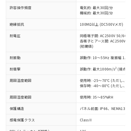
非含有に非対応の商品で、対応品を出す予
ご利用ください。
定はありません。
許容操作頻度
電気的: 最大30回/分
調査・確認中：EU RoHS指令（10物質）の
機械的: 最大30回/分
本サービスは、当社制御機器事業取扱
※1 中国RoHS○×表
非含有の対応状況を調査中または確認中の
商品の当社在庫状況および標準価格
絶縁抵抗
100MΩ以上 (DC500Vメガ)
商品です。
(税抜)を提供させていただくもので
「○」：最大均質材料含有率が中国RoHSの
非該当品：ライセンス料など無形物で、有
す。
耐電圧
同極端子間: AC2500V 50/60Hz
基準値以下であることを示します。
害物質有無と関係のない商品です。
当社制御機器事業取扱商品の中には、
各端子とアース間: AC2500V 50/
「×」：最大均質材料含有率が中国RoHSの
仕入先様の事情により、非含有部品として
(初期値)
本サービスの対象外となる商品もある
基準値を超えていることを示します。
いたものが、含有品と判明した場合などや
当社は、これら貴社製品のうち、外国
ことをご了承ください。
「－」：未確認です。当社販売部門へお問
むを得ず変更することがあります。
為替および外国貿易法に定める商品
耐振動
誤動作: 10～55Hz 複振幅 1.
在庫状況および標準価格照会結果は、
い合わせください。
（以下｢規制貨物等」という）を輸出
記載している更新日時点での社内デー
*EU RoHS指令（10物質）：
2
耐衝撃
誤動作: 最大1000m/s
(接点開
または国外への提供する場合は、日本
記
タに基づき作成されるものであり、閲
説明
鉛(Pb) 1000ppm以下、 水銀(Hg) 1000ppm以下、 カド
*中国RoHS10物質の基準値 (GB/T26572)：
国政府の輸出許可(または役務取引許
号
覧された時点での実際の在庫および標
ミウム(Cd) 100ppm以下、
Pb(鉛) :1000ppm、 Hg(水銀) : 1000ppm、 Cd(カドミウ
周囲温度範囲
使用時: -25～70℃ (ただし
可)を取得するなどの必要な手続きを
六価クロム(Cr(Ⅵ)) 1000ppm以下、ポリ臭化ビフェニル
ム) : 100ppm、
準価格とは異なる場合があることをご
保存時: -40～80℃ (ただし
類(PBB) 1000ppm以下、ポリ臭化ジフェニルエーテル類
Cr(Ⅵ)(六価クロム) : 1000ppm、 PBBs(ポリ臭化ビフェ
とります。
了承ください。
(PBDE) 1000ppm以下、フタル酸ビス(2-エチルヘキシ
○
一定数以上の在庫あり
ニル類) : 1000ppm、 PBDEs(ポリ臭化ジフェニルエーテ
当社は規制貨物を破棄する場合は、完
ル) (DEHP)(別名：DOP) 1000ppm以下、フタル酸ブチ
正式な納期状況および標準価格はお客
ル類) : 1000ppm、
周囲湿度範囲
使用時: 35～85%RH
ルベンジル（BBP） 1000ppm以下、フタル酸ジブチル
全に破砕するなど、違法に輸出されな
DBP(フタル酸ジブチル) : 1000ppm、 DIBP(フタル酸ジ
様のお取引先、またはお客様担当のオ
（DBP） 1000ppm以下、フタル酸ジイソブチル
イソブチル) : 1000ppm、 BBP(フタル酸ブチルベンジ
△
一定数には満たないが在庫あり
いよう必要な手段を講じます。
ムロン制御機器販売店・当社販売員に
(DIBP) 1000ppm以下
保護構造
パネル前面: IP66、NEMA13
ル) : 1000ppm、
当社は貴社製品を、核兵器、ミサイ
但し、RoHS指令で産業用監視および制御機器に対する
DEHP(フタル酸ビス(2-エチルヘキシル)) : 1000ppm
ご相談ください。
適用除外項目は除く。
ル、化学兵器、生物兵器またはその他
－
在庫なし(最新の在庫状況につ
感電保護クラス
Class II
オムロン制御機器販売店や当社販売拠
フタル酸エステル類の４物質については閾値を超える意
武器並びにこれらの製造装置等に一切
いては、お客様のお取引先、ま
図的な使用がないことを確認しています。
点は「
販売ネットワーク
」をご確認
※2 環境保護使用期限
使用いたしません。