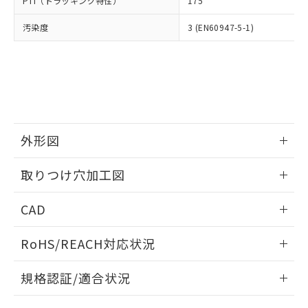
PTI（トラッキング特性）
175
たはお客様担当のオムロン制御
ください。
当社は、貴社製品を第三者に販売する
機器販売店・当社販売員にご確
在庫状況および標準価格結果を当社の
※2 対応予定月
「ｅ」：有害物質（10物質）のすべてが基
汚染度
3 (EN60947-5-1)
場合は、上記1、2および3の内容を当
認ください)
事前の承諾なく第三者に漏洩または開
準値以下であることを示します。
該第三者に通知します。また当社は、
示しないようお願いします。
部品在庫の切り替え状況などにより、予定
「10」：通常の使用状況下において有害物
販売先および販売に係わる関係者が違
マイパーツ機能（部品リスト作成サー
空
受注生産機種、また在庫状況の
月が前後することがあります。
質が外部に漏えいし、環境に深刻な影響を
法に輸出するおそれがある場合は、取
ビス）をご利用いただくには、I-Web
白
情報を公開していない機種
及ぼさない年数を意味します。
り引きをいたしません。
メンバーズにご登録されている必要が
「－」：未確認です。当社販売部門へお問
あります。
い合わせください。
お客様が当ウェブサイト上で当社にご
※3 非含有証明書ダウンロード
登録された部品リストについて、当社
外形図
および当社の共同利用者が、当社の製
下記の非含有証明書をダウンロードするこ
品・サービスに関するお客様との取
情報更新：2026/05/21
とができます。
取りつけ穴加工図
合意する
キャンセル
引・商談に必要な範囲で利用すること
をご了承ください。
情報更新：2026/05/21
EU RoHS指令（10物質）の非含有証明書
※当社の共同利用者とは、
"個人情報
CAD
51物質の非含有証明書（当社基準）
の共同利用に関して"
の「1.共同利
※本証明書は発行日時点で非含有を証明す
ログイン/会員登録いただくと、CADデータをダウンロー
用者の範囲」に記載されている法人を
RoHS/REACH対応状況
るもので、過去に遡って非含有を証明する
ドすることができます。
指します。
ものではありません。
情報更新：2026/7/29
また、RoHS指令のフタル酸エステル類４
規格認証/適合状況
物質の対応では、対応完了までの期間は出
ログイン/会員登録
EU RoHS
注意事項・凡例
荷製品に未対応品が混在することから備考
A22NK-3MM-01GA-P221についての規格認証/適合状況につ