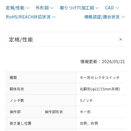
定格/性能
外形図
取りつけ穴加工図
CAD
RoHS/REACH対応状況
規格認証/適合状況
定格/性能
情報更新：2026/05/21
種類
キー形セレクタスイッチ
胴体形状
丸胴形(φ22/25mm共用)
ノッチ数
3ノッチ
操作部
操作部形状
キー形
抜き差し位置
左側、右側