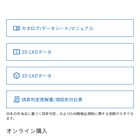
欄に対応日を記載しておりました。
いては、「カスタマーサポートセンタ お客様相談室」または
既に当社にて対応品への在庫切替を完了
貴社担当オムロン営業員または販売店にお問い合わせくださ
対応状況
対応予定月
※1
※2
していることから、特段のことがない限
い。
ダウンロードデータをご利用いただく前に、以下を必ずお読
り、2022年1月12日より割愛しておりま
みください。
カタログ/データシート/マニュアル
対応済み
す。
ソフトウェアの使用条件
お問い合わせ
中国 RoHS
注意事項・凡例
2D CADデータ
中国 RoHS表
※1 ※2
3D CADデータ
Pb
Hg
Cd
Cr(VI)
該非判定見解書/項目別対比表
X
O
O
O
日本の外為法に基づく該非判定、およびEAR再輸出規制に関する見解が入手でき
ます。
"対応済み"や非含有の記載がされた商品であっても、流通
在庫等で未対応品が混在する可能性があります。
オンライン購入
非含有品が必要な際は、弊社営業部門もしくは販売店へお