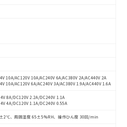
 RoHS指令（10物質）の非含有に対応した製品が提供可能な商品です
oHS指令（10物質）の非含有に対応した製品に切り替える予定のある
 RoHS指令（10物質）の非含有に非対応の商品で、対応品を出す予
 RoHS指令（10物質）の非含有の対応状況を調査中または確認中の
ンス料など無形物で、有害物質有無と関係のない商品です。
○×表
より、非含有部品としていたものが、含有品と判明した場合などやむ
V 10A/AC120V 10A/AC240V 6A/AC380V 2A/AC440V 2A
みいただき、同意のうえご利用ください。
材料含有率が中国RoHSの基準値以下であることを示します。
 10A/AC120V 6A/AC240V 3A/AC380V 1.9A/AC440V 1.6A
材料含有率が中国RoHSの基準値を超えていることを示します。
、当社制御機器事業取扱商品の当社在庫状況および標準価格(税抜)
ら貴社製品のうち、外国為替および外国貿易法に定める商品（以下｢
質）：
す。当社販売部門へお問い合わせください。
 水銀(Hg) 1000ppm以下、 カドミウム(Cd) 100ppm以下、
たは国外への提供する場合は、日本国政府の輸出許可(または役務取
V 8A/DC120V 2.2A/DC240V 1.1A
000ppm以下、ポリ臭化ビフェニル類(PBB) 1000ppm以下、ポリ臭化ジフェニルエーテル類(P
事業取扱商品の中には、本サービスの対象外となる商品もあること
手続きをとります。
V 4A/DC120V 1.1A/DC240V 0.55A
キシル) (DEHP)(別名：DOP) 1000ppm以下、フタル酸ブチルベンジル（BBP） 100
(GB/T26572)：
以下、フタル酸ジイソブチル (DIBP) 1000ppm以下
び標準価格照会結果は、記載している更新日時点での社内データに
物を破棄する場合は、完全に破砕するなど、違法に輸出されないよ
(水銀) : 1000ppm、 Cd(カドミウム) : 100ppm、
業用監視および制御機器に対する適用除外項目は除く。
覧された時点での実際の在庫および標準価格とは異なる場合がある
1000ppm、 PBBs(ポリ臭化ビフェニル類) : 1000ppm、 PBDEs(ポリ臭化ジフェニルエーテル類
物質については閾値を超える意図的な使用がないことを確認しています。
0±2℃、周囲湿度 65±5%RH、操作ひん度 30回/min
上の在庫あり
 1000ppm、 DIBP(フタル酸ジイソブチル) : 1000ppm、 BBP(フタル酸ブチルベンジル) :
品を、核兵器、ミサイル、化学兵器、生物兵器またはその他武器並
チルヘキシル)) : 1000ppm
況および標準価格はお客様のお取引先、またはお客様担当のオムロ
用いたしません。