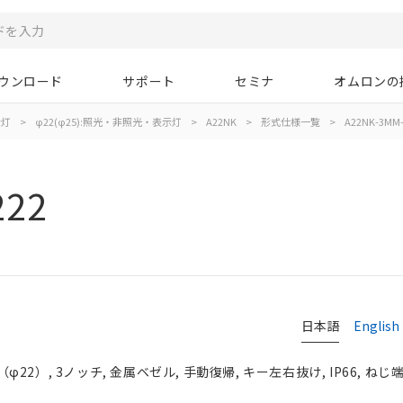
ウンロード
サポート
セミナ
オムロンの
示灯
>
φ22(φ25):照光・非照光・表示灯
>
A22NK
>
形式仕様一覧
>
A22NK-3MM-
222
日本語
English
2）, 3ノッチ, 金属ベゼル, 手動復帰, キー左右抜け, IP66, ねじ