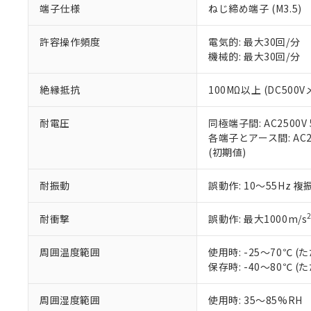
端子仕様
ねじ締め端子 (M3.5)
当社販売員に
※2 対応予定月
△
一定数に
当社は、貴社
オムロン制御
また当社は、
※2 環境保護使
在庫状況およ
部品在庫の切り替
たしません。
許容操作頻度
電気的: 最大30回/分
－
在庫なし
す。
機械的: 最大30回/分
「ｅ」：有害物質
機器販売
マイパーツ機
「10」：通常の
ている必要が
味します。
絶縁抵抗
100MΩ以上 (DC500V
空
受注生産
お客様が当ウ
※3 非含有証明
「－」：未確認で
白
が、当社の製
耐電圧
同極端子間: AC2500V 5
さい。
下記の非含有証明
各端子とアース間: AC250
※当社の共同
(初期値)
いる法人を指
EU RoHS指令（
51物質の非含有証
耐振動
誤動作: 10～55Hz 複
※本証明書は発行
また、RoHS指
混在することから
耐衝撃
誤動作: 最大1000m/s
既に当社にて対応
り割愛しておりま
周囲温度範囲
使用時: -25～70℃
保存時: -40～80℃
周囲湿度範囲
使用時: 35～85%RH