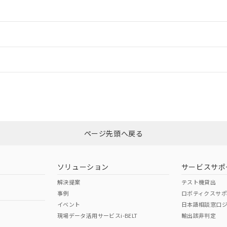
情報更新：2
ードすることができます。
情報更新：
ログイン/会員登録
CCC認証
電波法
みください。
Yes
N/A
非含有証明書
※3
ページ先頭へ戻る
ダウンロードはこちら
型式承認
NK型式承認
ABS型式承認
韓国
（日本
（アメリカ
ソリューション
サービスサポ
舶規格）
船舶規格）
船舶規格）
解決提案
テスト機貸出
事例
ロボティクスサ
No
No
イベント
日本語相談窓口
現場データ活用サービスi-BELT
輸出該非判定