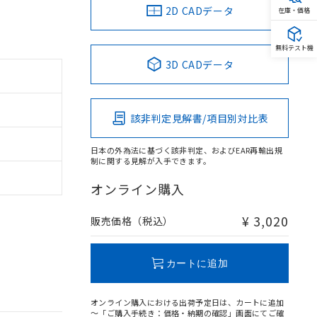
2D CADデータ
在庫・価格
無料テスト機
3D CADデータ
該非判定見解書/項目別対比表
日本の外為法に基づく該非判定、およびEAR再輸出規
制に関する見解が入手できます。
オンライン購入
¥ 3,020
販売価格（税込）
カートに追加
オンライン購入における出荷予定日は、カートに追加
～「ご購入手続き：価格・納期の確認」画面にてご確