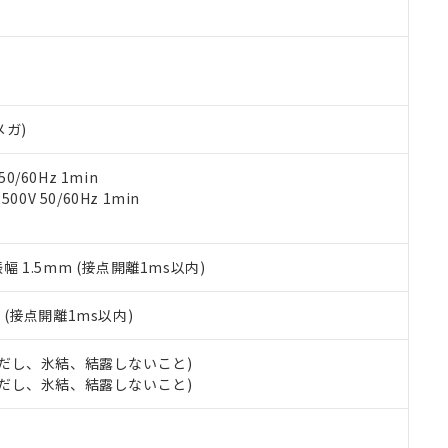
ご相談ください。
は満たないが在庫あり
製品を第三者に販売する場合は、上記1、2および3の内容を当該第
機器販売店や当社販売拠点は「
販売ネットワーク
」をご確認くだ
販売先および販売に係わる関係者が違法に輸出するおそれがある場
用期限
び標準価格結果を当社の事前の承諾なく第三者に漏洩または開示し
え状況などにより、予定月が前後することがあります。
(最新の在庫状況については、お客様のお取引先、またはお客様担当
（10物質）のすべてが基準値以下であることを示します。
店・当社販売員にご確認ください)
能（部品リスト作成サービス）をご利用いただくには、I-Webメン
使用状況下において有害物質が外部に漏えいし、環境に深刻な影響を
あります。
メガ)
機種、また在庫状況の情報を公開していない機種
ェブサイト上で当社にご登録された部品リストについて、当社およ
書ダウンロード
す。当社販売部門へお問い合わせください。
品・サービスに関するお客様との取引・商談に必要な範囲で利用す
合意する
キャンセル
0/60Hz 1min
書をダウンロードすることができます。
0V 50/60Hz 1min
利用者とは、
"個人情報の共同利用に関して"
の「1.共同利用者の
します。
10物質）の非含有証明書
明書（当社基準）
振幅 1.5mm (接点開離1ms以内)
日時点で非含有を証明するもので、過去に遡って非含有を証明するも
令のフタル酸エステル類４物質の対応では、対応完了までの期間は出
備考欄に対応日を記載しておりました。
2
(接点開離1ms以内)
品への在庫切替を完了していることから、特段のことがない限り、20
す。
 (ただし、氷結、結露しないこと)
 (ただし、氷結、結露しないこと)