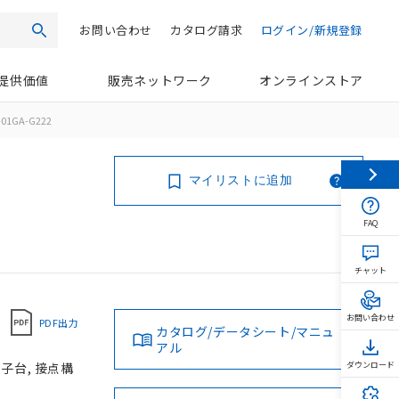
お問い合わせ
カタログ請求
ログイン/新規登録
検索
提供価値
販売ネットワーク
オンラインストア
01GA-G222
マイリストに追加
FAQ
チャット
お問い合わせ
PDF出力
カタログ/データシート/マニュ
アル
端子台, 接点構
ダウンロード