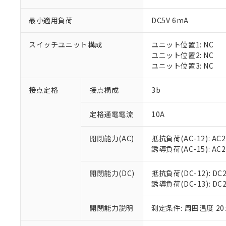
最小適用負荷
DC5V 6mA
スイッチユニット構成
ユニット位置1: NC
※1 対応状況
ユニット位置2: NC
ユニット位置3: NC
対応済み：EU
対応予定：EU R
接点定格
接点構成
3b
対応予定なし：EU
調査・確認中：EU
ご利用条件
定格通電電流
10A
非該当品：ライセ
※1 中国RoHS
仕入先様の事情に
開閉能力(AC)
抵抗負荷(AC-12): AC24
があります。
以下の条件をお読
「○」：最大均質
誘導負荷(AC-15): AC24V
「×」：最大均質
本サービスは
当社は、これ
*EU RoHS指令（10物
「－」：未確認で
鉛(Pb) 1000ppm以下、
くものです。
う）を輸出ま
開閉能力(DC)
抵抗負荷(DC-12): DC24
記
説明
六価クロム(Cr(Ⅵ)) 1
当社制御機器
などの必要な
誘導負荷(DC-13): DC24
フタル酸ビス(2-エチルヘ
号
*中国RoHS10物質の基準値 
ル（DBP） 1000ppm
在庫状況およ
当社は規制貨
Pb(鉛) :1000ppm、 Hg
但し、RoHS指令で産
のであり、閲
ます。
Cr(Ⅵ)(六価クロム) : 
フタル酸エステル類の４
開閉能力説明
測定条件: 周囲温度 2
○
一定数以
DBP(フタル酸ジブチル) :
い。
当社は貴社製
DEHP(フタル酸ビス(2-エ
正式な納期状
置等に一切使