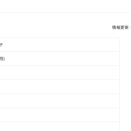
情報更新：2
チ
用)