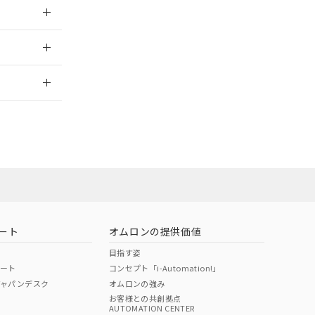
026/05/21
2026/7/29
ート
オムロンの提供価値
目指す姿
ポート
コンセプト「i-Automation!」
ジャパンデスク
オムロンの強み
お客様との共創拠点
AUTOMATION CENTER