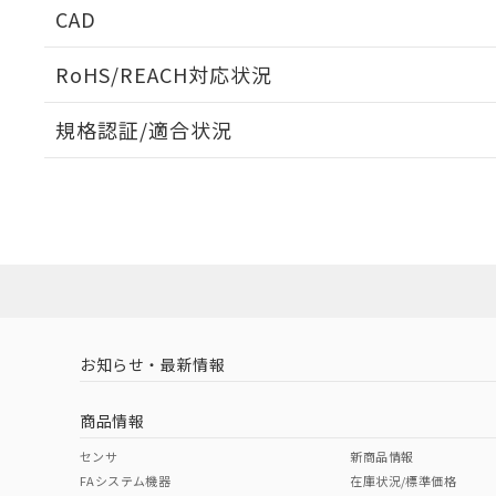
CAD
ログイン/会員登録いただくと、CADデータをダウンロ
RoHS/REACH対応状況
規格認証/適合状況
EU RoHS
注意事項・凡例
UL認証
CSA認証
CEマーキング
ダウンロードデータをご利用いただく前に、以下を必ずお読
Yes
Yes
Yes
対応状況
対応予定月
※1
※2
ソフトウェアの使用条件
対応済み
LR型式承認
DNV型式承認
BV型式承認
KR
（イギリス
（ノルウェー
（フランス
（
お知らせ・最新情報
中国 RoHS
注意事項・凡例
船舶規格）
船舶規格）
船舶規格）
船
商品情報
No
No
No
No
中国 RoHS表
※1 ※2
センサ
新商品情報
FAシステム機器
在庫状況/標準価格