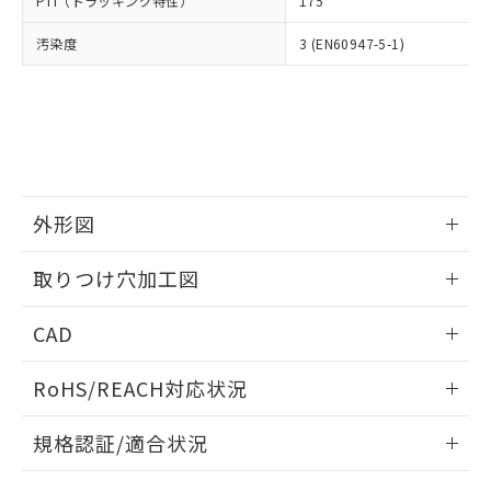
PTI（トラッキング特性）
175
たはお客様担当のオムロン制御
ください。
当社は、貴社製品を第三者に販売する
機器販売店・当社販売員にご確
在庫状況および標準価格結果を当社の
※2 対応予定月
「ｅ」：有害物質（10物質）のすべてが基
汚染度
3 (EN60947-5-1)
場合は、上記1、2および3の内容を当
認ください)
事前の承諾なく第三者に漏洩または開
準値以下であることを示します。
該第三者に通知します。また当社は、
示しないようお願いします。
部品在庫の切り替え状況などにより、予定
「10」：通常の使用状況下において有害物
販売先および販売に係わる関係者が違
マイパーツ機能（部品リスト作成サー
空
受注生産機種、また在庫状況の
月が前後することがあります。
質が外部に漏えいし、環境に深刻な影響を
法に輸出するおそれがある場合は、取
ビス）をご利用いただくには、I-Web
白
情報を公開していない機種
及ぼさない年数を意味します。
り引きをいたしません。
メンバーズにご登録されている必要が
「－」：未確認です。当社販売部門へお問
あります。
い合わせください。
お客様が当ウェブサイト上で当社にご
※3 非含有証明書ダウンロード
登録された部品リストについて、当社
外形図
および当社の共同利用者が、当社の製
下記の非含有証明書をダウンロードするこ
品・サービスに関するお客様との取
情報更新：2026/05/21
とができます。
取りつけ穴加工図
合意する
キャンセル
引・商談に必要な範囲で利用すること
をご了承ください。
情報更新：2026/05/21
EU RoHS指令（10物質）の非含有証明書
※当社の共同利用者とは、
"個人情報
CAD
51物質の非含有証明書（当社基準）
の共同利用に関して"
の「1.共同利
※本証明書は発行日時点で非含有を証明す
ログイン/会員登録いただくと、CADデータをダウンロー
用者の範囲」に記載されている法人を
RoHS/REACH対応状況
るもので、過去に遡って非含有を証明する
ドすることができます。
指します。
ものではありません。
情報更新：2026/7/29
また、RoHS指令のフタル酸エステル類４
規格認証/適合状況
物質の対応では、対応完了までの期間は出
ログイン/会員登録
EU RoHS
注意事項・凡例
荷製品に未対応品が混在することから備考