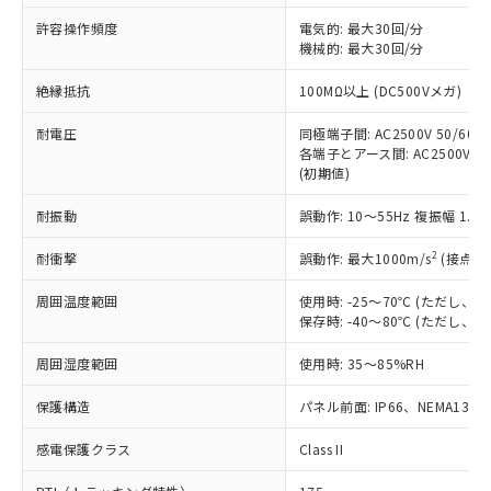
非含有に非対応の商品で、対応品を出す予
ご利用ください。
定はありません。
許容操作頻度
電気的: 最大30回/分
調査・確認中：EU RoHS指令（10物質）の
機械的: 最大30回/分
本サービスは、当社制御機器事業取扱
※1 中国RoHS○×表
非含有の対応状況を調査中または確認中の
商品の当社在庫状況および標準価格
絶縁抵抗
100MΩ以上 (DC500Vメガ)
商品です。
(税抜)を提供させていただくもので
「○」：最大均質材料含有率が中国RoHSの
非該当品：ライセンス料など無形物で、有
す。
耐電圧
同極端子間: AC2500V 50/60Hz
基準値以下であることを示します。
害物質有無と関係のない商品です。
当社制御機器事業取扱商品の中には、
各端子とアース間: AC2500V 50/
「×」：最大均質材料含有率が中国RoHSの
仕入先様の事情により、非含有部品として
(初期値)
本サービスの対象外となる商品もある
基準値を超えていることを示します。
いたものが、含有品と判明した場合などや
当社は、これら貴社製品のうち、外国
ことをご了承ください。
「－」：未確認です。当社販売部門へお問
むを得ず変更することがあります。
為替および外国貿易法に定める商品
耐振動
誤動作: 10～55Hz 複振幅 1.
在庫状況および標準価格照会結果は、
い合わせください。
（以下｢規制貨物等」という）を輸出
記載している更新日時点での社内デー
*EU RoHS指令（10物質）：
2
耐衝撃
誤動作: 最大1000m/s
(接点開
または国外への提供する場合は、日本
記
タに基づき作成されるものであり、閲
説明
鉛(Pb) 1000ppm以下、 水銀(Hg) 1000ppm以下、 カド
*中国RoHS10物質の基準値 (GB/T26572)：
国政府の輸出許可(または役務取引許
号
覧された時点での実際の在庫および標
ミウム(Cd) 100ppm以下、
Pb(鉛) :1000ppm、 Hg(水銀) : 1000ppm、 Cd(カドミウ
周囲温度範囲
使用時: -25～70℃ (ただし
可)を取得するなどの必要な手続きを
六価クロム(Cr(Ⅵ)) 1000ppm以下、ポリ臭化ビフェニル
ム) : 100ppm、
準価格とは異なる場合があることをご
保存時: -40～80℃ (ただし
類(PBB) 1000ppm以下、ポリ臭化ジフェニルエーテル類
Cr(Ⅵ)(六価クロム) : 1000ppm、 PBBs(ポリ臭化ビフェ
とります。
了承ください。
(PBDE) 1000ppm以下、フタル酸ビス(2-エチルヘキシ
○
一定数以上の在庫あり
ニル類) : 1000ppm、 PBDEs(ポリ臭化ジフェニルエーテ
当社は規制貨物を破棄する場合は、完
ル) (DEHP)(別名：DOP) 1000ppm以下、フタル酸ブチ
正式な納期状況および標準価格はお客
ル類) : 1000ppm、
周囲湿度範囲
使用時: 35～85%RH
ルベンジル（BBP） 1000ppm以下、フタル酸ジブチル
全に破砕するなど、違法に輸出されな
DBP(フタル酸ジブチル) : 1000ppm、 DIBP(フタル酸ジ
様のお取引先、またはお客様担当のオ
（DBP） 1000ppm以下、フタル酸ジイソブチル
イソブチル) : 1000ppm、 BBP(フタル酸ブチルベンジ
△
一定数には満たないが在庫あり
いよう必要な手段を講じます。
ムロン制御機器販売店・当社販売員に
(DIBP) 1000ppm以下
保護構造
パネル前面: IP66、NEMA13
ル) : 1000ppm、
当社は貴社製品を、核兵器、ミサイ
但し、RoHS指令で産業用監視および制御機器に対する
DEHP(フタル酸ビス(2-エチルヘキシル)) : 1000ppm
ご相談ください。
適用除外項目は除く。
ル、化学兵器、生物兵器またはその他
－
在庫なし(最新の在庫状況につ
感電保護クラス
Class II
オムロン制御機器販売店や当社販売拠
フタル酸エステル類の４物質については閾値を超える意
武器並びにこれらの製造装置等に一切
いては、お客様のお取引先、ま
図的な使用がないことを確認しています。
点は「
販売ネットワーク
」をご確認
※2 環境保護使用期限
使用いたしません。