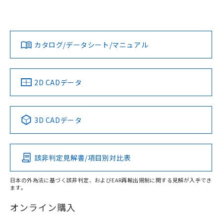
UL認証
CSA認証
CEマーキング
欄に対応日を記載しておりました。
既に当社にて対応品への在庫切替を完了
Yes
Yes
Yes
対応状況
対応予定月
※1
※2
していることから、特段のことがない限
ダウンロードデータをご利用いただく前に、以下を必ずお読
り、2022年1月12日より割愛しておりま
みください。
カタログ/データシート/マニュアル
対応済み
す。
ソフトウェアの使用条件
LR型式承認
DNV型式承認
BV型式承認
KR型式承
（イギリス
（ノルウェー
（フランス
（韓国
船舶規格）
船舶規格）
船舶規格）
船舶規格
中国 RoHS
注意事項・凡例
2D CADデータ
No
No
No
No
中国 RoHS表
※1 ※2
3D CADデータ
この製品の規格認証/適合状況ページへ
Pb
Hg
Cd
Cr(VI)
その他の認証はこちらのページからご検索ください
該非判定見解書/項目別対比表
X
O
O
O
日本の外為法に基づく該非判定、およびEAR再輸出規制に関する見解が入手でき
ます。
"対応済み"や非含有の記載がされた商品であっても、流通
在庫等で未対応品が混在する可能性があります。
オンライン購入
非含有品が必要な際は、弊社営業部門もしくは販売店へお