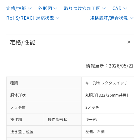
定格/性能
外形図
取りつけ穴加工図
CAD
RoHS/REACH対応状況
規格認証/適合状況
定格/性能
情報更新：2026/05/21
種類
キー形セレクタスイッチ
胴体形状
丸胴形(φ22/25mm共用)
ノッチ数
3ノッチ
操作部
操作部形状
キー形
抜き差し位置
左側、右側