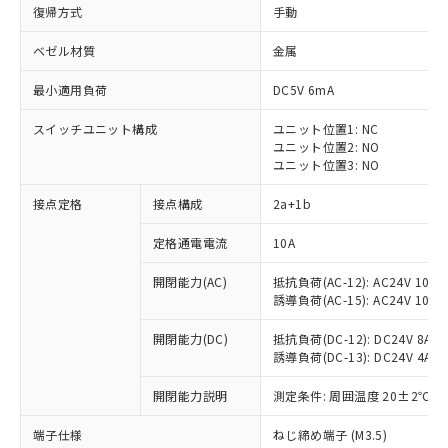
復帰方式
手動
ベゼル材質
金属
最小適用負荷
DC5V 6mA
スイッチユニット構成
ユニット位置1: NC
ユニット位置2: NO
ユニット位置3: NO
接点定格
接点構成
2a+1b
定格通電電流
10A
※1 対応状況
開閉能力(AC)
抵抗負荷(AC-12): AC24V 10A/A
誘導負荷(AC-15): AC24V 10A/AC
対応済み：EU RoHS指令（10物質）の
非含有に対応した製品が提供可能な商品で
開閉能力(DC)
抵抗負荷(DC-12): DC24V 8A/DC
す。
誘導負荷(DC-13): DC24V 4A/DC
対応予定：EU RoHS指令（10物質）の非含
ご利用条件
有に対応した製品に切り替える予定のある
開閉能力説明
測定条件: 周囲温度 20±2℃、
商品です。
対応予定なし：EU RoHS指令（10物質）の
端子仕様
ねじ締め端子 (M3.5)
以下の条件をお読みいただき、同意のうえ