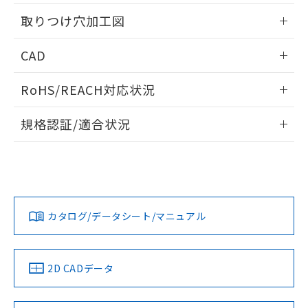
用者の範囲」に記載されている法人を
情報更新：2026/05/21
るもので、過去に遡って非含有を証明する
指します。
取りつけ穴加工図
ものではありません。
また、RoHS指令のフタル酸エステル類４
情報更新：2026/05/21
CAD
物質の対応では、対応完了までの期間は出
荷製品に未対応品が混在することから備考
ログイン/会員登録いただくと、CADデータをダウンロー
欄に対応日を記載しておりました。
RoHS/REACH対応状況
ドすることができます。
既に当社にて対応品への在庫切替を完了
していることから、特段のことがない限
情報更新：2026/7/29
規格認証/適合状況
り、2022年1月12日より割愛しておりま
す。
ログイン/会員登録
EU RoHS
注意事項・凡例
UL認証
CSA認証
CEマーキング
Yes
Yes
Yes
対応状況
対応予定月
※1
※2
ダウンロードデータをご利用いただく前に、以下を必ずお読
みください。
カタログ/データシート/マニュアル
対応済み
ソフトウェアの使用条件
LR型式承認
DNV型式承認
BV型式承認
KR型式承
（イギリス
（ノルウェー
（フランス
（韓国
船舶規格）
船舶規格）
船舶規格）
船舶規格
中国 RoHS
注意事項・凡例
2D CADデータ
No
No
No
No