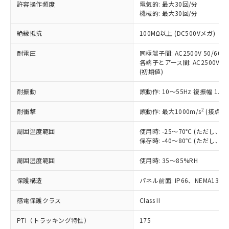
許容操作頻度
電気的: 最大30回/分
す。
機械的: 最大30回/分
対応予定：EU RoHS指令（10物質）の非含
ご利用条件
有に対応した製品に切り替える予定のある
絶縁抵抗
100MΩ以上 (DC500Vメガ)
商品です。
対応予定なし：EU RoHS指令（10物質）の
耐電圧
同極端子間: AC2500V 50/60Hz
以下の条件をお読みいただき、同意のうえ
非含有に非対応の商品で、対応品を出す予
各端子とアース間: AC2500V 50/
ご利用ください。
定はありません。
(初期値)
調査・確認中：EU RoHS指令（10物質）の
本サービスは、当社制御機器事業取扱
※1 中国RoHS○×表
非含有の対応状況を調査中または確認中の
耐振動
誤動作: 10～55Hz 複振幅 1.
商品の当社在庫状況および標準価格
商品です。
(税抜)を提供させていただくもので
「○」：最大均質材料含有率が中国RoHSの
2
耐衝撃
誤動作: 最大1000m/s
(接点開
非該当品：ライセンス料など無形物で、有
す。
基準値以下であることを示します。
害物質有無と関係のない商品です。
当社制御機器事業取扱商品の中には、
周囲温度範囲
使用時: -25～70℃ (ただし
「×」：最大均質材料含有率が中国RoHSの
仕入先様の事情により、非含有部品として
本サービスの対象外となる商品もある
保存時: -40～80℃ (ただし
基準値を超えていることを示します。
いたものが、含有品と判明した場合などや
当社は、これら貴社製品のうち、外国
ことをご了承ください。
「－」：未確認です。当社販売部門へお問
むを得ず変更することがあります。
為替および外国貿易法に定める商品
在庫状況および標準価格照会結果は、
周囲湿度範囲
使用時: 35～85%RH
い合わせください。
（以下｢規制貨物等」という）を輸出
記載している更新日時点での社内デー
*EU RoHS指令（10物質）：
または国外への提供する場合は、日本
保護構造
パネル前面: IP66、NEMA13
記
タに基づき作成されるものであり、閲
説明
鉛(Pb) 1000ppm以下、 水銀(Hg) 1000ppm以下、 カド
*中国RoHS10物質の基準値 (GB/T26572)：
国政府の輸出許可(または役務取引許
号
覧された時点での実際の在庫および標
ミウム(Cd) 100ppm以下、
Pb(鉛) :1000ppm、 Hg(水銀) : 1000ppm、 Cd(カドミウ
可)を取得するなどの必要な手続きを
六価クロム(Cr(Ⅵ)) 1000ppm以下、ポリ臭化ビフェニル
感電保護クラス
Class II
ム) : 100ppm、
準価格とは異なる場合があることをご
類(PBB) 1000ppm以下、ポリ臭化ジフェニルエーテル類
Cr(Ⅵ)(六価クロム) : 1000ppm、 PBBs(ポリ臭化ビフェ
とります。
了承ください。
(PBDE) 1000ppm以下、フタル酸ビス(2-エチルヘキシ
○
一定数以上の在庫あり
ニル類) : 1000ppm、 PBDEs(ポリ臭化ジフェニルエーテ
PTI（トラッキング特性）
175
当社は規制貨物を破棄する場合は、完
ル) (DEHP)(別名：DOP) 1000ppm以下、フタル酸ブチ
正式な納期状況および標準価格はお客
ル類) : 1000ppm、