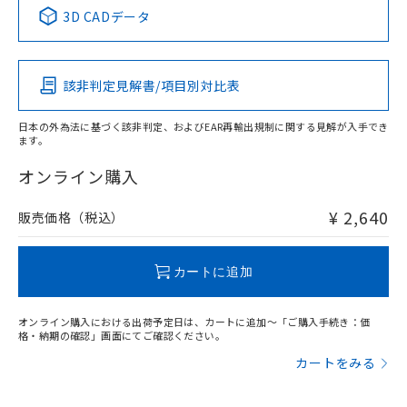
中国 RoHS表
※1 ※2
3D CADデータ
この製品の規格認証/適合状況ページへ
Pb
Hg
Cd
Cr(VI)
その他の認証はこちらのページからご検索ください
該非判定見解書/項目別対比表
X
O
O
O
日本の外為法に基づく該非判定、およびEAR再輸出規制に関する見解が入手でき
ます。
"対応済み"や非含有の記載がされた商品であっても、流通
在庫等で未対応品が混在する可能性があります。
オンライン購入
非含有品が必要な際は、弊社営業部門もしくは販売店へお
問い合わせください。
¥ 2,640
販売価格（税込）
この製品のRoHS/REACH対応状況ページへ
カートに追加
オンライン購入における出荷予定日は、カートに追加～「ご購入手続き：価
格・納期の確認」画面にてご確認ください。
カートをみる