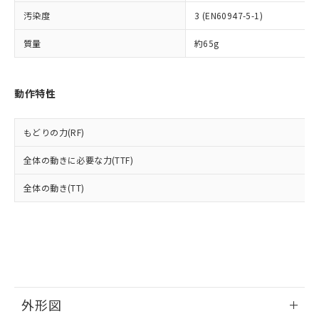
ルベンジル（BBP） 1000ppm以下、フタル酸ジブチル
全に破砕するなど、違法に輸出されな
DBP(フタル酸ジブチル) : 1000ppm、 DIBP(フタル酸ジ
様のお取引先、またはお客様担当のオ
（DBP） 1000ppm以下、フタル酸ジイソブチル
イソブチル) : 1000ppm、 BBP(フタル酸ブチルベンジ
汚染度
3 (EN60947-5-1)
△
一定数には満たないが在庫あり
いよう必要な手段を講じます。
ムロン制御機器販売店・当社販売員に
(DIBP) 1000ppm以下
ル) : 1000ppm、
当社は貴社製品を、核兵器、ミサイ
但し、RoHS指令で産業用監視および制御機器に対する
DEHP(フタル酸ビス(2-エチルヘキシル)) : 1000ppm
ご相談ください。
質量
約65g
適用除外項目は除く。
ル、化学兵器、生物兵器またはその他
－
在庫なし(最新の在庫状況につ
オムロン制御機器販売店や当社販売拠
フタル酸エステル類の４物質については閾値を超える意
武器並びにこれらの製造装置等に一切
いては、お客様のお取引先、ま
図的な使用がないことを確認しています。
点は「
販売ネットワーク
」をご確認
※2 環境保護使用期限
使用いたしません。
たはお客様担当のオムロン制御
ください。
動作特性
当社は、貴社製品を第三者に販売する
機器販売店・当社販売員にご確
在庫状況および標準価格結果を当社の
※2 対応予定月
「ｅ」：有害物質（10物質）のすべてが基
場合は、上記1、2および3の内容を当
認ください)
事前の承諾なく第三者に漏洩または開
準値以下であることを示します。
該第三者に通知します。また当社は、
示しないようお願いします。
もどりの力(RF)
部品在庫の切り替え状況などにより、予定
「10」：通常の使用状況下において有害物
販売先および販売に係わる関係者が違
マイパーツ機能（部品リスト作成サー
空
受注生産機種、また在庫状況の
月が前後することがあります。
質が外部に漏えいし、環境に深刻な影響を
法に輸出するおそれがある場合は、取
ビス）をご利用いただくには、I-Web
白
情報を公開していない機種
全体の動きに必要な力(TTF)
及ぼさない年数を意味します。
り引きをいたしません。
メンバーズにご登録されている必要が
「－」：未確認です。当社販売部門へお問
あります。
全体の動き(TT)
い合わせください。
お客様が当ウェブサイト上で当社にご
※3 非含有証明書ダウンロード
登録された部品リストについて、当社
および当社の共同利用者が、当社の製
下記の非含有証明書をダウンロードするこ
品・サービスに関するお客様との取
とができます。
合意する
キャンセル
引・商談に必要な範囲で利用すること
をご了承ください。
EU RoHS指令（10物質）の非含有証明書
※当社の共同利用者とは、
"個人情報
51物質の非含有証明書（当社基準）
外形図
の共同利用に関して"
の「1.共同利
※本証明書は発行日時点で非含有を証明す