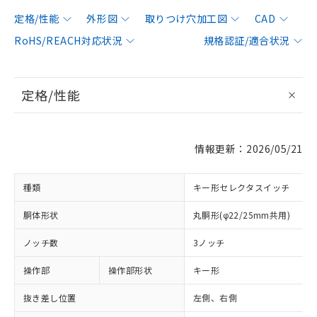
定格/性能
外形図
取りつけ穴加工図
CAD
RoHS/REACH対応状況
規格認証/適合状況
定格/性能
情報更新：2026/05/21
種類
キー形セレクタスイッチ
胴体形状
丸胴形(φ22/25mm共用)
ノッチ数
3ノッチ
操作部
操作部形状
キー形
抜き差し位置
左側、右側