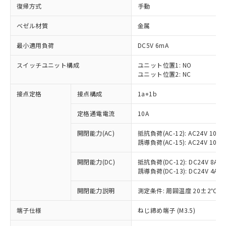
復帰方式
手動
ベゼル材質
金属
最小適用負荷
DC5V 6mA
スイッチユニット構成
ユニット位置1: NO
ユニット位置2: NC
接点定格
接点構成
1a+1b
定格通電電流
10A
開閉能力(AC)
抵抗負荷(AC-12): AC24V 10A/A
誘導負荷(AC-15): AC24V 10A/AC
開閉能力(DC)
抵抗負荷(DC-12): DC24V 8A/DC
誘導負荷(DC-13): DC24V 4A/DC
※1 対応状況
開閉能力説明
測定条件: 周囲温度 20±2℃、
対応済み：EU RoHS指令（10物質）の
端子仕様
ねじ締め端子 (M3.5)
非含有に対応した製品が提供可能な商品で