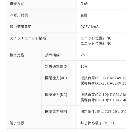
復帰方式
手動
ベゼル材質
金属
最小適用負荷
DC5V 6mA
スイッチユニット構成
ユニット位置2: NC
ユニット位置3: NC
接点定格
接点構成
2b
定格通電電流
10A
※1 対応状況
開閉能力(AC)
抵抗負荷(AC-12): AC24V 10A/A
誘導負荷(AC-15): AC24V 10A/AC
対応済み：EU RoHS指令（10物質）の
非含有に対応した製品が提供可能な商品で
開閉能力(DC)
抵抗負荷(DC-12): DC24V 8A/DC
す。
誘導負荷(DC-13): DC24V 4A/DC
対応予定：EU RoHS指令（10物質）の非含
ご利用条件
有に対応した製品に切り替える予定のある
開閉能力説明
測定条件: 周囲温度 20±2℃、
商品です。
端子仕様
ねじ締め端子 (M3.5)
対応予定なし：EU RoHS指令（10物質）の
以下の条件をお読みいただき、同意のうえ
非含有に非対応の商品で、対応品を出す予