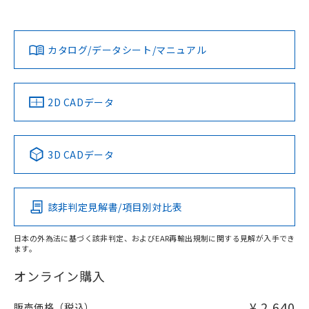
欄に対応日を記載しておりました。
既に当社にて対応品への在庫切替を完了
Yes
Yes
Yes
対応状況
対応予定月
※1
※2
ダウンロードデータをご利用いただく前に、以下を必ずお読
していることから、特段のことがない限
みください。
り、2022年1月12日より割愛しておりま
カタログ/データシート/マニュアル
対応済み
ソフトウェアの使用条件
す。
LR型式承認
DNV型式承認
BV型式承認
KR型式承
（イギリス
（ノルウェー
（フランス
（韓国
船舶規格）
船舶規格）
船舶規格）
船舶規格
中国 RoHS
注意事項・凡例
2D CADデータ
No
No
No
No
中国 RoHS表
※1 ※2
3D CADデータ
この製品の規格認証/適合状況ページへ
Pb
Hg
Cd
Cr(VI)
その他の認証はこちらのページからご検索ください
該非判定見解書/項目別対比表
X
O
O
O
日本の外為法に基づく該非判定、およびEAR再輸出規制に関する見解が入手でき
ます。
"対応済み"や非含有の記載がされた商品であっても、流通
在庫等で未対応品が混在する可能性があります。
オンライン購入
非含有品が必要な際は、弊社営業部門もしくは販売店へお
問い合わせください。
¥ 2,640
販売価格（税込）