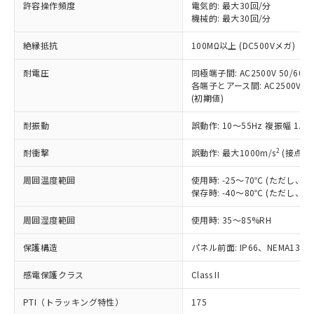
ご利用ください。
許容操作頻度
電気的: 最大30回/分
定はありません。
機械的: 最大30回/分
調査・確認中：EU RoHS指令（10物質）の
本サービスは、当社制御機器事業取扱
※1 中国RoHS○×表
非含有の対応状況を調査中または確認中の
絶縁抵抗
100MΩ以上 (DC500Vメガ)
商品の当社在庫状況および標準価格
商品です。
(税抜)を提供させていただくもので
「○」：最大均質材料含有率が中国RoHSの
非該当品：ライセンス料など無形物で、有
耐電圧
同極端子間: AC2500V 50/60Hz
す。
基準値以下であることを示します。
害物質有無と関係のない商品です。
各端子とアース間: AC2500V 50/
当社制御機器事業取扱商品の中には、
「×」：最大均質材料含有率が中国RoHSの
仕入先様の事情により、非含有部品として
(初期値)
本サービスの対象外となる商品もある
基準値を超えていることを示します。
いたものが、含有品と判明した場合などや
当社は、これら貴社製品のうち、外国
ことをご了承ください。
「－」：未確認です。当社販売部門へお問
耐振動
誤動作: 10～55Hz 複振幅 1.
むを得ず変更することがあります。
為替および外国貿易法に定める商品
在庫状況および標準価格照会結果は、
い合わせください。
（以下｢規制貨物等」という）を輸出
記載している更新日時点での社内デー
2
耐衝撃
誤動作: 最大1000m/s
(接点開
*EU RoHS指令（10物質）：
または国外への提供する場合は、日本
記
タに基づき作成されるものであり、閲
説明
鉛(Pb) 1000ppm以下、 水銀(Hg) 1000ppm以下、 カド
*中国RoHS10物質の基準値 (GB/T26572)：
国政府の輸出許可(または役務取引許
号
覧された時点での実際の在庫および標
ミウム(Cd) 100ppm以下、
周囲温度範囲
使用時: -25～70℃ (ただし
Pb(鉛) :1000ppm、 Hg(水銀) : 1000ppm、 Cd(カドミウ
可)を取得するなどの必要な手続きを
六価クロム(Cr(Ⅵ)) 1000ppm以下、ポリ臭化ビフェニル
ム) : 100ppm、
保存時: -40～80℃ (ただし
準価格とは異なる場合があることをご
類(PBB) 1000ppm以下、ポリ臭化ジフェニルエーテル類
Cr(Ⅵ)(六価クロム) : 1000ppm、 PBBs(ポリ臭化ビフェ
とります。
了承ください。
(PBDE) 1000ppm以下、フタル酸ビス(2-エチルヘキシ
○
一定数以上の在庫あり
ニル類) : 1000ppm、 PBDEs(ポリ臭化ジフェニルエーテ
当社は規制貨物を破棄する場合は、完
周囲湿度範囲
使用時: 35～85%RH
ル) (DEHP)(別名：DOP) 1000ppm以下、フタル酸ブチ
正式な納期状況および標準価格はお客
ル類) : 1000ppm、
ルベンジル（BBP） 1000ppm以下、フタル酸ジブチル
全に破砕するなど、違法に輸出されな
DBP(フタル酸ジブチル) : 1000ppm、 DIBP(フタル酸ジ
様のお取引先、またはお客様担当のオ
（DBP） 1000ppm以下、フタル酸ジイソブチル
イソブチル) : 1000ppm、 BBP(フタル酸ブチルベンジ
△
一定数には満たないが在庫あり
保護構造
パネル前面: IP66、NEMA13
いよう必要な手段を講じます。
ムロン制御機器販売店・当社販売員に
(DIBP) 1000ppm以下
ル) : 1000ppm、
当社は貴社製品を、核兵器、ミサイ
但し、RoHS指令で産業用監視および制御機器に対する
DEHP(フタル酸ビス(2-エチルヘキシル)) : 1000ppm
ご相談ください。
適用除外項目は除く。
感電保護クラス
Class II
ル、化学兵器、生物兵器またはその他
－
在庫なし(最新の在庫状況につ
オムロン制御機器販売店や当社販売拠
フタル酸エステル類の４物質については閾値を超える意
武器並びにこれらの製造装置等に一切
いては、お客様のお取引先、ま
図的な使用がないことを確認しています。
点は「
販売ネットワーク
」をご確認
PTI（トラッキング特性）
175
※2 環境保護使用期限
使用いたしません。
たはお客様担当のオムロン制御
ください。