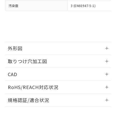
当社は、貴社製品を第三者に販売する
機器販売店・当社販売員にご確
在庫状況および標準価格結果を当社の
汚染度
3 (EN60947-5-1)
※2 対応予定月
「ｅ」：有害物質（10物質）のすべてが基
場合は、上記1、2および3の内容を当
認ください)
事前の承諾なく第三者に漏洩または開
準値以下であることを示します。
該第三者に通知します。また当社は、
示しないようお願いします。
部品在庫の切り替え状況などにより、予定
「10」：通常の使用状況下において有害物
販売先および販売に係わる関係者が違
マイパーツ機能（部品リスト作成サー
空
受注生産機種、また在庫状況の
月が前後することがあります。
質が外部に漏えいし、環境に深刻な影響を
法に輸出するおそれがある場合は、取
ビス）をご利用いただくには、I-Web
白
情報を公開していない機種
及ぼさない年数を意味します。
り引きをいたしません。
メンバーズにご登録されている必要が
「－」：未確認です。当社販売部門へお問
あります。
い合わせください。
お客様が当ウェブサイト上で当社にご
※3 非含有証明書ダウンロード
外形図
登録された部品リストについて、当社
および当社の共同利用者が、当社の製
下記の非含有証明書をダウンロードするこ
情報更新：2026/05/21
品・サービスに関するお客様との取
取りつけ穴加工図
とができます。
合意する
キャンセル
引・商談に必要な範囲で利用すること
をご了承ください。
情報更新：2026/05/21
EU RoHS指令（10物質）の非含有証明書
CAD
※当社の共同利用者とは、
"個人情報
51物質の非含有証明書（当社基準）
の共同利用に関して"
の「1.共同利
ログイン/会員登録いただくと、CADデータをダウンロー
※本証明書は発行日時点で非含有を証明す
用者の範囲」に記載されている法人を
RoHS/REACH対応状況
ドすることができます。
るもので、過去に遡って非含有を証明する
指します。
ものではありません。
情報更新：2026/7/29
規格認証/適合状況
また、RoHS指令のフタル酸エステル類４
物質の対応では、対応完了までの期間は出
ログイン/会員登録
EU RoHS
注意事項・凡例
荷製品に未対応品が混在することから備考
UL認証
CSA認証
CEマーキング