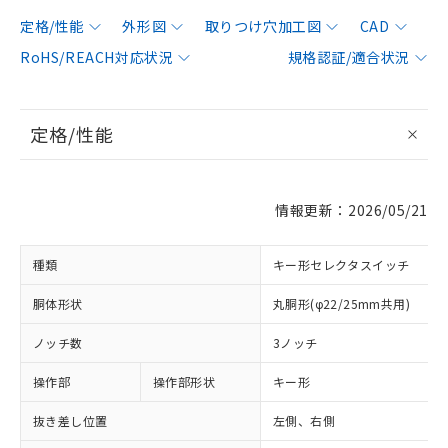
定格/性能
外形図
取りつけ穴加工図
CAD
RoHS/REACH対応状況
規格認証/適合状況
定格/性能
情報更新：2026/05/21
種類
キー形セレクタスイッチ
胴体形状
丸胴形(φ22/25mm共用)
ノッチ数
3ノッチ
操作部
操作部形状
キー形
抜き差し位置
左側、右側