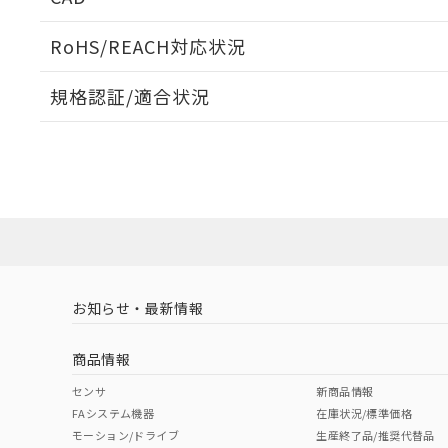
ログイン/会員登録いただくと、CADデータをダウンロ
RoHS/REACH対応状況
規格認証/適合状況
EU RoHS
注意事項・凡例
A22NK-3MM-01DA-P220についての規格認証/適合
員または販売店にお問い合わせください。
ダウンロードデータをご利用いただく前に、以下を必ずお読
対応状況
対応予定月
※1
※2
ソフトウェアの使用条件
対応済み
お知らせ・最新情報
中国 RoHS
注意事項・凡例
商品情報
中国 RoHS表
※1 ※2
センサ
新商品情報
FAシステム機器
在庫状況/標準価格
Pb
Hg
Cd
Cr(V
モーション/ドライブ
生産終了品/推奨代替品