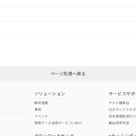
ードすることができます。
情報更新：
ログイン/会員登録
状況については、「カスタマーサポートセンタ お客様相談室」または貴社担
みください。
非含有証明書
※3
ページ先頭へ戻る
ダウンロードはこちら
ソリューション
サービスサポ
解決提案
テスト機貸出
事例
ロボティクスサ
イベント
日本語相談窓口
現場データ活用サービスi-BELT
輸出該非判定
I)
PBBs
PBDEs
DBP
ダウンロードセンタ
eラーニング