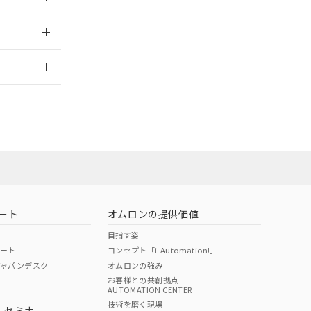
2026/7/29
当オムロン営業
お問い合わせ
ート
オムロンの提供価値
目指す姿
ポート
コンセプト「i-Automation!」
ジャパンデスク
オムロンの強み
お客様との共創拠点
AUTOMATION CENTER
DIBP
BBP
DEHP
環境保護
技術を磨く現場
・セミナ