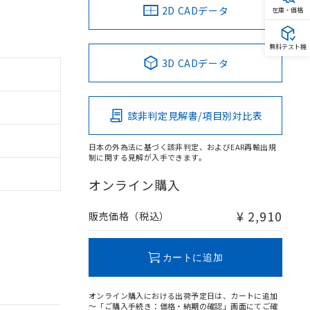
2D CADデータ
在庫・価格
無料テスト機
3D CADデータ
該非判定見解書/項目別対比表
日本の外為法に基づく該非判定、およびEAR再輸出規
制に関する見解が入手できます。
オンライン購入
¥ 2,910
販売価格（税込）
カートに追加
オンライン購入における出荷予定日は、カートに追加
～「ご購入手続き：価格・納期の確認」画面にてご確