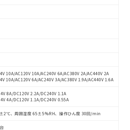
 RoHS指令（10物質）の非含有に対応した製品が提供可能な商品です
oHS指令（10物質）の非含有に対応した製品に切り替える予定のある
 RoHS指令（10物質）の非含有に非対応の商品で、対応品を出す予
 RoHS指令（10物質）の非含有の対応状況を調査中または確認中の
ンス料など無形物で、有害物質有無と関係のない商品です。
○×表
より、非含有部品としていたものが、含有品と判明した場合などやむ
V 10A/AC120V 10A/AC240V 6A/AC380V 2A/AC440V 2A
みいただき、同意のうえご利用ください。
 10A/AC120V 6A/AC240V 3A/AC380V 1.9A/AC440V 1.6A
材料含有率が中国RoHSの基準値以下であることを示します。
材料含有率が中国RoHSの基準値を超えていることを示します。
、当社制御機器事業取扱商品の当社在庫状況および標準価格(税抜)
ら貴社製品のうち、外国為替および外国貿易法に定める商品（以下｢
質）：
す。当社販売部門へお問い合わせください。
V 8A/DC120V 2.2A/DC240V 1.1A
 水銀(Hg) 1000ppm以下、 カドミウム(Cd) 100ppm以下、
たは国外への提供する場合は、日本国政府の輸出許可(または役務取
000ppm以下、ポリ臭化ビフェニル類(PBB) 1000ppm以下、ポリ臭化ジフェニルエーテル類(P
V 4A/DC120V 1.1A/DC240V 0.55A
事業取扱商品の中には、本サービスの対象外となる商品もあること
手続きをとります。
キシル) (DEHP)(別名：DOP) 1000ppm以下、フタル酸ブチルベンジル（BBP） 100
(GB/T26572)：
以下、フタル酸ジイソブチル (DIBP) 1000ppm以下
び標準価格照会結果は、記載している更新日時点での社内データに
物を破棄する場合は、完全に破砕するなど、違法に輸出されないよ
(水銀) : 1000ppm、 Cd(カドミウム) : 100ppm、
業用監視および制御機器に対する適用除外項目は除く。
覧された時点での実際の在庫および標準価格とは異なる場合がある
0±2℃、周囲湿度 65±5%RH、操作ひん度 30回/min
1000ppm、 PBBs(ポリ臭化ビフェニル類) : 1000ppm、 PBDEs(ポリ臭化ジフェニルエーテル類
物質については閾値を超える意図的な使用がないことを確認しています。
上の在庫あり
 1000ppm、 DIBP(フタル酸ジイソブチル) : 1000ppm、 BBP(フタル酸ブチルベンジル) :
品を、核兵器、ミサイル、化学兵器、生物兵器またはその他武器並
チルヘキシル)) : 1000ppm
況および標準価格はお客様のお取引先、またはお客様担当のオムロ
用いたしません。
子台