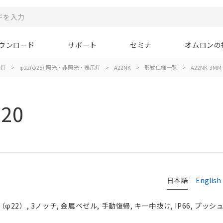
ウンロード
サポート
セミナ
オムロンの
示灯
>
φ22(φ25):照光・非照光・表示灯
>
A22NK
>
形式仕様一覧
>
A22NK-3MM-
20
日本語
English
2）, 3ノッチ, 金属ベゼル, 手動復帰, キー中抜け, IP66, プッシュ