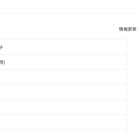
情報更新：2
チ
用)