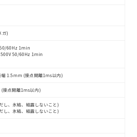
ご相談ください。
は満たないが在庫あり
製品を第三者に販売する場合は、上記1、2および3の内容を当該第
機器販売店や当社販売拠点は「
販売ネットワーク
」をご確認くだ
販売先および販売に係わる関係者が違法に輸出するおそれがある場
用期限
び標準価格結果を当社の事前の承諾なく第三者に漏洩または開示し
え状況などにより、予定月が前後することがあります。
(最新の在庫状況については、お客様のお取引先、またはお客様担当
（10物質）のすべてが基準値以下であることを示します。
店・当社販売員にご確認ください)
能（部品リスト作成サービス）をご利用いただくには、I-Webメン
使用状況下において有害物質が外部に漏えいし、環境に深刻な影響を
メガ)
あります。
機種、また在庫状況の情報を公開していない機種
ェブサイト上で当社にご登録された部品リストについて、当社およ
書ダウンロード
す。当社販売部門へお問い合わせください。
品・サービスに関するお客様との取引・商談に必要な範囲で利用す
0/60Hz 1min
合意する
キャンセル
書をダウンロードすることができます。
0V 50/60Hz 1min
利用者とは、
"個人情報の共同利用に関して"
の「1.共同利用者の
します。
10物質）の非含有証明書
明書（当社基準）
振幅 1.5mm (接点開離1ms以内)
日時点で非含有を証明するもので、過去に遡って非含有を証明するも
令のフタル酸エステル類４物質の対応では、対応完了までの期間は出
2
(接点開離1ms以内)
備考欄に対応日を記載しておりました。
品への在庫切替を完了していることから、特段のことがない限り、20
 (ただし、氷結、結露しないこと)
す。
 (ただし、氷結、結露しないこと)