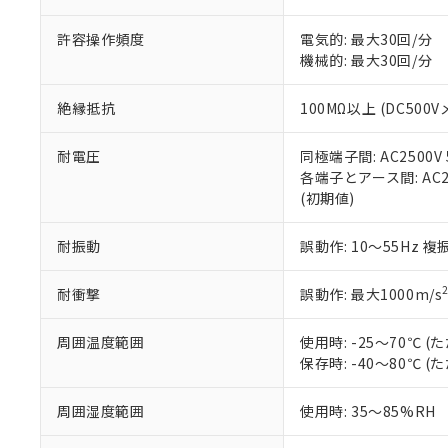
当社販売員に
※2 対応予定月
△
一定数に
当社は、貴社
オムロン制御
また当社は、
※2 環境保護使
許容操作頻度
電気的: 最大30回/分
在庫状況およ
部品在庫の切り替
たしません。
－
在庫なし
機械的: 最大30回/分
す。
「ｅ」：有害物質
機器販売
マイパーツ機
「10」：通常の
絶縁抵抗
100MΩ以上 (DC500V
ている必要が
味します。
空
受注生産
お客様が当ウ
※3 非含有証明
「－」：未確認で
白
が、当社の製
耐電圧
同極端子間: AC2500V 5
さい。
下記の非含有証明
各端子とアース間: AC250
※当社の共同
(初期値)
いる法人を指
EU RoHS指令（
51物質の非含有証
耐振動
誤動作: 10～55Hz 複
※本証明書は発行
また、RoHS指
耐衝撃
誤動作: 最大1000m/s
混在することから
既に当社にて対応
周囲温度範囲
使用時: -25～70℃
り割愛しておりま
保存時: -40～80℃
周囲湿度範囲
使用時: 35～85%RH