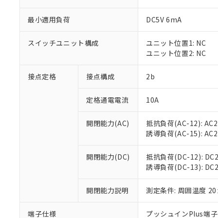
最小適用負荷
DC5V 6mA
スイッチユニット構成
ユニット位置1: NC
※1 対応状況
ユニット位置2: NC
対応済み：EU
接点定格
接点構成
2b
対応予定：EU R
対応予定なし：EU
調査・確認中：EU
定格通電電流
10A
ご利用条件
非該当品：ライセ
※1 中国RoHS
仕入先様の事情に
開閉能力(AC)
抵抗負荷(AC-12): AC24
があります。
以下の条件をお読
誘導負荷(AC-15): AC24V
「○」：最大均質
「×」：最大均質
本サービスは
当社は、これ
*EU RoHS指令（10物
「－」：未確認で
開閉能力(DC)
抵抗負荷(DC-12): DC24
鉛(Pb) 1000ppm以下、
くものです。
う）を輸出ま
記
説明
六価クロム(Cr(Ⅵ)) 1
誘導負荷(DC-13): DC24
当社制御機器
などの必要な
フタル酸ビス(2-エチルヘ
号
*中国RoHS10物質の基準値 
ル（DBP） 1000ppm
在庫状況およ
当社は規制貨
Pb(鉛) :1000ppm、 Hg
但し、RoHS指令で産
のであり、閲
開閉能力説明
測定条件: 周囲温度 2
ます。
Cr(Ⅵ)(六価クロム) : 
フタル酸エステル類の４
○
一定数以
DBP(フタル酸ジブチル) :
い。
当社は貴社製
DEHP(フタル酸ビス(2-エ
正式な納期状
置等に一切使
端子仕様
プッシュインPlus端