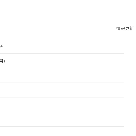
情報更新：2
チ
用)