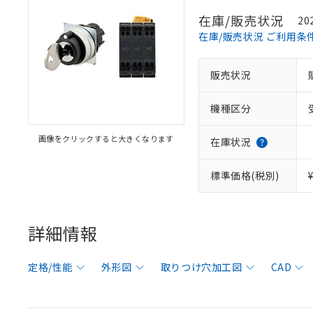
在庫/販売状況
20
在庫/販売状況 ご利用条
販売状況
機種区分
画像をクリックすると大きくなります
在庫状況
標準価格(税別)
詳細情報
定格/性能
外形図
取りつけ穴加工図
CAD