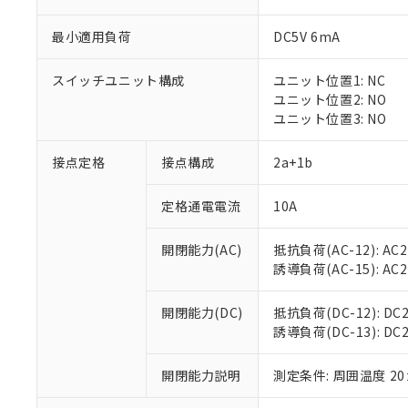
最小適用負荷
DC5V 6mA
スイッチユニット構成
ユニット位置1: NC
※1 対応状況
ユニット位置2: NO
ユニット位置3: NO
対応済み：EU
対応予定：EU R
接点定格
接点構成
2a+1b
対応予定なし：EU
調査・確認中：EU
ご利用条件
定格通電電流
10A
非該当品：ライセ
※1 中国RoHS
仕入先様の事情に
開閉能力(AC)
抵抗負荷(AC-12): AC24
があります。
以下の条件をお読
「○」：最大均質
誘導負荷(AC-15): AC24V
「×」：最大均質
本サービスは
当社は、これ
*EU RoHS指令（10物
「－」：未確認で
鉛(Pb) 1000ppm以下、
くものです。
う）を輸出ま
開閉能力(DC)
抵抗負荷(DC-12): DC24
記
説明
六価クロム(Cr(Ⅵ)) 1
当社制御機器
などの必要な
誘導負荷(DC-13): DC24
フタル酸ビス(2-エチルヘ
号
*中国RoHS10物質の基準値 
ル（DBP） 1000ppm
在庫状況およ
当社は規制貨
Pb(鉛) :1000ppm、 Hg
但し、RoHS指令で産
のであり、閲
ます。
Cr(Ⅵ)(六価クロム) : 
フタル酸エステル類の４
開閉能力説明
測定条件: 周囲温度 2
○
一定数以
DBP(フタル酸ジブチル) :
い。
当社は貴社製
DEHP(フタル酸ビス(2-エ
正式な納期状
置等に一切使