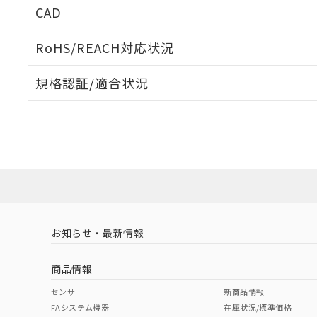
CAD
ログイン/会員登録いただくと、CADデータをダウンロ
RoHS/REACH対応状況
規格認証/適合状況
EU RoHS
注意事項・凡例
A22NK-3MM-01DA-P211についての規格認証/適合
員または販売店にお問い合わせください。
ダウンロードデータをご利用いただく前に、以下を必ずお読
対応状況
対応予定月
※1
※2
ソフトウェアの使用条件
対応済み
お知らせ・最新情報
中国 RoHS
注意事項・凡例
商品情報
中国 RoHS表
※1 ※2
センサ
新商品情報
FAシステム機器
在庫状況/標準価格