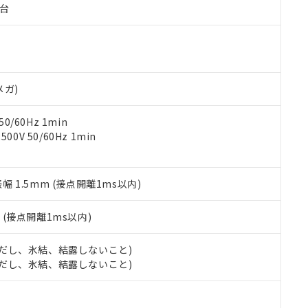
子台
ご相談ください。
は満たないが在庫あり
製品を第三者に販売する場合は、上記1、2および3の内容を当該第
機器販売店や当社販売拠点は「
販売ネットワーク
」をご確認くだ
販売先および販売に係わる関係者が違法に輸出するおそれがある場
用期限
び標準価格結果を当社の事前の承諾なく第三者に漏洩または開示し
え状況などにより、予定月が前後することがあります。
(最新の在庫状況については、お客様のお取引先、またはお客様担当
（10物質）のすべてが基準値以下であることを示します。
店・当社販売員にご確認ください)
能（部品リスト作成サービス）をご利用いただくには、I-Webメン
使用状況下において有害物質が外部に漏えいし、環境に深刻な影響を
あります。
メガ)
機種、また在庫状況の情報を公開していない機種
ェブサイト上で当社にご登録された部品リストについて、当社およ
書ダウンロード
す。当社販売部門へお問い合わせください。
品・サービスに関するお客様との取引・商談に必要な範囲で利用す
合意する
キャンセル
0/60Hz 1min
書をダウンロードすることができます。
0V 50/60Hz 1min
利用者とは、
"個人情報の共同利用に関して"
の「1.共同利用者の
します。
10物質）の非含有証明書
明書（当社基準）
振幅 1.5mm (接点開離1ms以内)
日時点で非含有を証明するもので、過去に遡って非含有を証明するも
令のフタル酸エステル類４物質の対応では、対応完了までの期間は出
備考欄に対応日を記載しておりました。
2
(接点開離1ms以内)
品への在庫切替を完了していることから、特段のことがない限り、20
す。
 (ただし、氷結、結露しないこと)
 (ただし、氷結、結露しないこと)