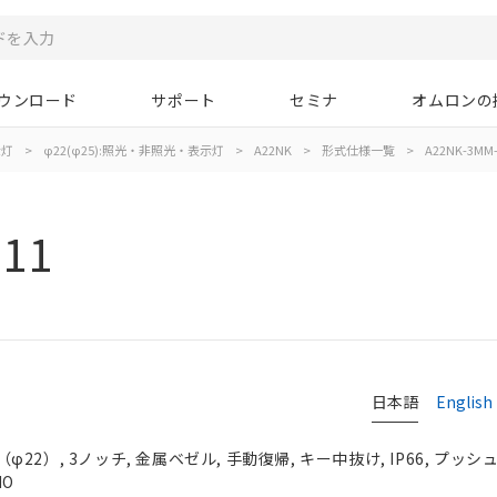
ウンロード
サポート
セミナ
オムロンの
示灯
>
φ22(φ25):照光・非照光・表示灯
>
A22NK
>
形式仕様一覧
>
A22NK-3MM-
11
日本語
English
2）, 3ノッチ, 金属ベゼル, 手動復帰, キー中抜け, IP66, プッシュ
NO