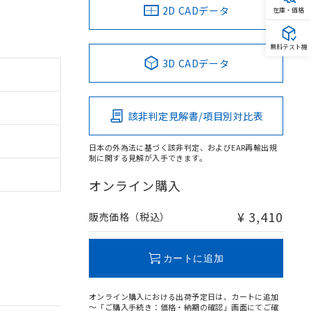
2D CADデータ
在庫・価格
無料テスト機
3D CADデータ
該非判定見解書/項目別対比表
日本の外為法に基づく該非判定、およびEAR再輸出規
制に関する見解が入手できます。
オンライン購入
¥ 3,410
販売価格（税込）
カートに追加
オンライン購入における出荷予定日は、カートに追加
～「ご購入手続き：価格・納期の確認」画面にてご確