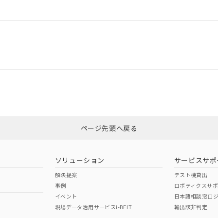
情報更新：2
ードすることができます。
情報更新：
ログイン/会員登録
状況については、「カスタマーサポートセンタ お客様相談室」または貴社担
みください。
非含有証明書
※3
ページ先頭へ戻る
ダウンロードはこちら
ソリューション
サービスサポ
解決提案
テスト機貸出
事例
ロボティクスサ
イベント
日本語相談窓口
現場データ活用サービスi-BELT
輸出該非判定