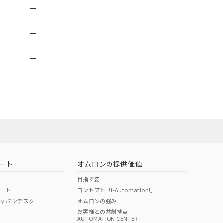
026/05/21
2026/7/29
当オムロン営業
お問い合わせ
ート
オムロンの提供価値
目指す姿
ポート
コンセプト「i-Automation!」
ジャパンデスク
オムロンの強み
お客様との共創拠点
AUTOMATION CENTER