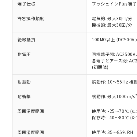
端子仕様
プッシュインPlus端
当社販売員に
※2 対応予定月
△
一定数に
当社は、貴社
オムロン制御
また当社は、
※2 環境保護使
在庫状況およ
部品在庫の切り替
たしません。
許容操作頻度
電気的: 最大30回/分
－
在庫なし
す。
機械的: 最大30回/分
「ｅ」：有害物質
機器販売
マイパーツ機
「10」：通常の
ている必要が
味します。
絶縁抵抗
100MΩ以上 (DC500V
空
受注生産
お客様が当ウ
※3 非含有証明
「－」：未確認で
白
が、当社の製
耐電圧
同極端子間: AC2500V 5
さい。
下記の非含有証明
各端子とアース間: AC250
※当社の共同
(初期値)
いる法人を指
EU RoHS指令（
51物質の非含有証
耐振動
誤動作: 10～55Hz 複
※本証明書は発行
また、RoHS指
混在することから
耐衝撃
誤動作: 最大1000m/s
既に当社にて対応
り割愛しておりま
周囲温度範囲
使用時: -25～70℃
保存時: -40～80℃
周囲湿度範囲
使用時: 35～85%RH