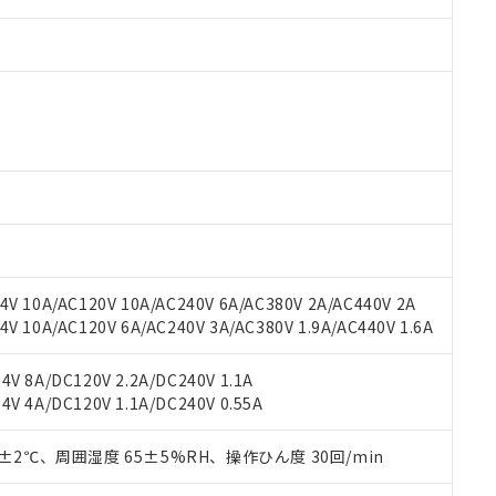
 RoHS指令（10物質）の非含有に対応した製品が提供可能な商品です
oHS指令（10物質）の非含有に対応した製品に切り替える予定のある
 RoHS指令（10物質）の非含有に非対応の商品で、対応品を出す予
 RoHS指令（10物質）の非含有の対応状況を調査中または確認中の
ンス料など無形物で、有害物質有無と関係のない商品です。
○×表
より、非含有部品としていたものが、含有品と判明した場合などやむ
V 10A/AC120V 10A/AC240V 6A/AC380V 2A/AC440V 2A
みいただき、同意のうえご利用ください。
材料含有率が中国RoHSの基準値以下であることを示します。
 10A/AC120V 6A/AC240V 3A/AC380V 1.9A/AC440V 1.6A
材料含有率が中国RoHSの基準値を超えていることを示します。
、当社制御機器事業取扱商品の当社在庫状況および標準価格(税抜)
ら貴社製品のうち、外国為替および外国貿易法に定める商品（以下｢
質）：
す。当社販売部門へお問い合わせください。
 水銀(Hg) 1000ppm以下、 カドミウム(Cd) 100ppm以下、
たは国外への提供する場合は、日本国政府の輸出許可(または役務取
V 8A/DC120V 2.2A/DC240V 1.1A
000ppm以下、ポリ臭化ビフェニル類(PBB) 1000ppm以下、ポリ臭化ジフェニルエーテル類(P
事業取扱商品の中には、本サービスの対象外となる商品もあること
手続きをとります。
V 4A/DC120V 1.1A/DC240V 0.55A
キシル) (DEHP)(別名：DOP) 1000ppm以下、フタル酸ブチルベンジル（BBP） 100
(GB/T26572)：
以下、フタル酸ジイソブチル (DIBP) 1000ppm以下
び標準価格照会結果は、記載している更新日時点での社内データに
物を破棄する場合は、完全に破砕するなど、違法に輸出されないよ
(水銀) : 1000ppm、 Cd(カドミウム) : 100ppm、
業用監視および制御機器に対する適用除外項目は除く。
覧された時点での実際の在庫および標準価格とは異なる場合がある
1000ppm、 PBBs(ポリ臭化ビフェニル類) : 1000ppm、 PBDEs(ポリ臭化ジフェニルエーテル類
物質については閾値を超える意図的な使用がないことを確認しています。
0±2℃、周囲湿度 65±5%RH、操作ひん度 30回/min
上の在庫あり
 1000ppm、 DIBP(フタル酸ジイソブチル) : 1000ppm、 BBP(フタル酸ブチルベンジル) :
品を、核兵器、ミサイル、化学兵器、生物兵器またはその他武器並
チルヘキシル)) : 1000ppm
況および標準価格はお客様のお取引先、またはお客様担当のオムロ
用いたしません。