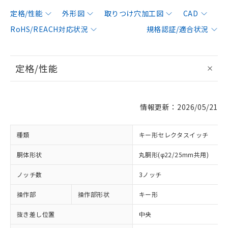
定格/性能
外形図
取りつけ穴加工図
CAD
RoHS/REACH対応状況
規格認証/適合状況
定格/性能
情報更新：2026/05/21
種類
キー形セレクタスイッチ
胴体形状
丸胴形(φ22/25mm共用)
ノッチ数
3ノッチ
操作部
操作部形状
キー形
抜き差し位置
中央