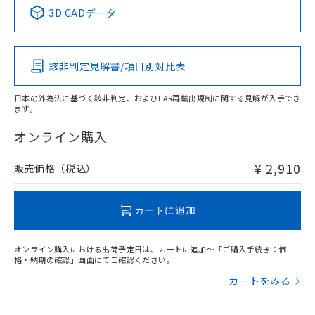
中国 RoHS表
※1 ※2
3D CADデータ
Pb
Hg
Cd
Cr(VI)
該非判定見解書/項目別対比表
X
O
O
O
日本の外為法に基づく該非判定、およびEAR再輸出規制に関する見解が入手でき
ます。
"対応済み"や非含有の記載がされた商品であっても、流通
在庫等で未対応品が混在する可能性があります。
オンライン購入
非含有品が必要な際は、弊社営業部門もしくは販売店へお
問い合わせください。
¥ 2,910
販売価格（税込）
この製品のRoHS/REACH対応状況ページへ
カートに追加
オンライン購入における出荷予定日は、カートに追加～「ご購入手続き：価
格・納期の確認」画面にてご確認ください。
カートをみる