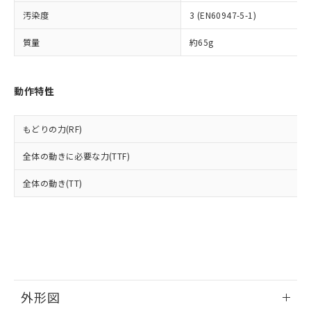
ルベンジル（BBP） 1000ppm以下、フタル酸ジブチル
全に破砕するなど、違法に輸出されな
DBP(フタル酸ジブチル) : 1000ppm、 DIBP(フタル酸ジ
様のお取引先、またはお客様担当のオ
（DBP） 1000ppm以下、フタル酸ジイソブチル
イソブチル) : 1000ppm、 BBP(フタル酸ブチルベンジ
汚染度
3 (EN60947-5-1)
△
一定数には満たないが在庫あり
いよう必要な手段を講じます。
ムロン制御機器販売店・当社販売員に
(DIBP) 1000ppm以下
ル) : 1000ppm、
当社は貴社製品を、核兵器、ミサイ
但し、RoHS指令で産業用監視および制御機器に対する
DEHP(フタル酸ビス(2-エチルヘキシル)) : 1000ppm
ご相談ください。
質量
約65g
適用除外項目は除く。
ル、化学兵器、生物兵器またはその他
－
在庫なし(最新の在庫状況につ
オムロン制御機器販売店や当社販売拠
フタル酸エステル類の４物質については閾値を超える意
武器並びにこれらの製造装置等に一切
いては、お客様のお取引先、ま
図的な使用がないことを確認しています。
点は「
販売ネットワーク
」をご確認
※2 環境保護使用期限
使用いたしません。
たはお客様担当のオムロン制御
ください。
動作特性
当社は、貴社製品を第三者に販売する
機器販売店・当社販売員にご確
在庫状況および標準価格結果を当社の
※2 対応予定月
「ｅ」：有害物質（10物質）のすべてが基
場合は、上記1、2および3の内容を当
認ください)
事前の承諾なく第三者に漏洩または開
準値以下であることを示します。
該第三者に通知します。また当社は、
示しないようお願いします。
もどりの力(RF)
部品在庫の切り替え状況などにより、予定
「10」：通常の使用状況下において有害物
販売先および販売に係わる関係者が違
マイパーツ機能（部品リスト作成サー
空
受注生産機種、また在庫状況の
月が前後することがあります。
質が外部に漏えいし、環境に深刻な影響を
法に輸出するおそれがある場合は、取
ビス）をご利用いただくには、I-Web
白
情報を公開していない機種
全体の動きに必要な力(TTF)
及ぼさない年数を意味します。
り引きをいたしません。
メンバーズにご登録されている必要が
「－」：未確認です。当社販売部門へお問
あります。
全体の動き(TT)
い合わせください。
お客様が当ウェブサイト上で当社にご
※3 非含有証明書ダウンロード
登録された部品リストについて、当社
および当社の共同利用者が、当社の製
下記の非含有証明書をダウンロードするこ
品・サービスに関するお客様との取
とができます。
合意する
キャンセル
引・商談に必要な範囲で利用すること
をご了承ください。
EU RoHS指令（10物質）の非含有証明書
※当社の共同利用者とは、
"個人情報
51物質の非含有証明書（当社基準）
外形図
の共同利用に関して"
の「1.共同利
※本証明書は発行日時点で非含有を証明す