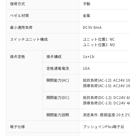
復帰方式
手動
ベゼル材質
金属
最小適用負荷
DC5V 6mA
スイッチユニット構成
ユニット位置1: NC
ユニット位置2: NO
接点定格
接点構成
1a+1b
定格通電電流
10A
開閉能力(AC)
抵抗負荷(AC-12): AC24V 10A/A
誘導負荷(AC-15): AC24V 10A/AC
開閉能力(DC)
抵抗負荷(DC-12): DC24V 8A/DC
誘導負荷(DC-13): DC24V 4A/DC
※1 対応状況
開閉能力説明
測定条件: 周囲温度 20±2℃、
対応済み：EU RoHS指令（10物質）の
端子仕様
プッシュインPlus端子台
非含有に対応した製品が提供可能な商品で