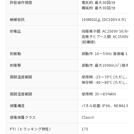
許容操作頻度
電気的: 最大30回/分
す。
機械的: 最大30回/分
対応予定：EU RoHS指令（10物質）の非含
ご利用条件
有に対応した製品に切り替える予定のある
絶縁抵抗
100MΩ以上 (DC500Vメガ)
商品です。
対応予定なし：EU RoHS指令（10物質）の
耐電圧
同極端子間: AC2500V 50/60Hz
以下の条件をお読みいただき、同意のうえ
非含有に非対応の商品で、対応品を出す予
各端子とアース間: AC2500V 50/
ご利用ください。
定はありません。
(初期値)
調査・確認中：EU RoHS指令（10物質）の
本サービスは、当社制御機器事業取扱
※1 中国RoHS○×表
非含有の対応状況を調査中または確認中の
耐振動
誤動作: 10～55Hz 複振幅 1.
商品の当社在庫状況および標準価格
商品です。
(税抜)を提供させていただくもので
「○」：最大均質材料含有率が中国RoHSの
2
耐衝撃
誤動作: 最大1000m/s
(接点開
非該当品：ライセンス料など無形物で、有
す。
基準値以下であることを示します。
害物質有無と関係のない商品です。
当社制御機器事業取扱商品の中には、
周囲温度範囲
使用時: -25～70℃ (ただし
「×」：最大均質材料含有率が中国RoHSの
仕入先様の事情により、非含有部品として
本サービスの対象外となる商品もある
保存時: -40～80℃ (ただし
基準値を超えていることを示します。
いたものが、含有品と判明した場合などや
当社は、これら貴社製品のうち、外国
ことをご了承ください。
「－」：未確認です。当社販売部門へお問
むを得ず変更することがあります。
為替および外国貿易法に定める商品
在庫状況および標準価格照会結果は、
周囲湿度範囲
使用時: 35～85%RH
い合わせください。
（以下｢規制貨物等」という）を輸出
記載している更新日時点での社内デー
*EU RoHS指令（10物質）：
または国外への提供する場合は、日本
保護構造
パネル前面: IP66、NEMA13
記
タに基づき作成されるものであり、閲
説明
鉛(Pb) 1000ppm以下、 水銀(Hg) 1000ppm以下、 カド
*中国RoHS10物質の基準値 (GB/T26572)：
国政府の輸出許可(または役務取引許
号
覧された時点での実際の在庫および標
ミウム(Cd) 100ppm以下、
Pb(鉛) :1000ppm、 Hg(水銀) : 1000ppm、 Cd(カドミウ
可)を取得するなどの必要な手続きを
六価クロム(Cr(Ⅵ)) 1000ppm以下、ポリ臭化ビフェニル
感電保護クラス
Class II
ム) : 100ppm、
準価格とは異なる場合があることをご
類(PBB) 1000ppm以下、ポリ臭化ジフェニルエーテル類
Cr(Ⅵ)(六価クロム) : 1000ppm、 PBBs(ポリ臭化ビフェ
とります。
了承ください。
(PBDE) 1000ppm以下、フタル酸ビス(2-エチルヘキシ
○
一定数以上の在庫あり
ニル類) : 1000ppm、 PBDEs(ポリ臭化ジフェニルエーテ
PTI（トラッキング特性）
175
当社は規制貨物を破棄する場合は、完
ル) (DEHP)(別名：DOP) 1000ppm以下、フタル酸ブチ
正式な納期状況および標準価格はお客
ル類) : 1000ppm、