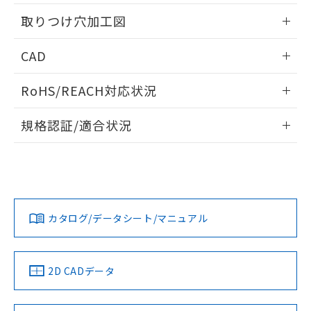
用者の範囲」に記載されている法人を
情報更新：2026/05/21
るもので、過去に遡って非含有を証明する
指します。
取りつけ穴加工図
ものではありません。
また、RoHS指令のフタル酸エステル類４
情報更新：2026/05/21
CAD
物質の対応では、対応完了までの期間は出
荷製品に未対応品が混在することから備考
ログイン/会員登録いただくと、CADデータをダウンロー
欄に対応日を記載しておりました。
RoHS/REACH対応状況
ドすることができます。
既に当社にて対応品への在庫切替を完了
していることから、特段のことがない限
情報更新：2026/7/29
規格認証/適合状況
り、2022年1月12日より割愛しておりま
す。
ログイン/会員登録
EU RoHS
注意事項・凡例
A22NK-3MM-01DA-P210についての規格認証/適合状況につ
いては、「カスタマーサポートセンタ お客様相談室」または
貴社担当オムロン営業員または販売店にお問い合わせくださ
対応状況
対応予定月
※1
※2
い。
ダウンロードデータをご利用いただく前に、以下を必ずお読
みください。
カタログ/データシート/マニュアル
対応済み
ソフトウェアの使用条件
お問い合わせ
中国 RoHS
注意事項・凡例
2D CADデータ