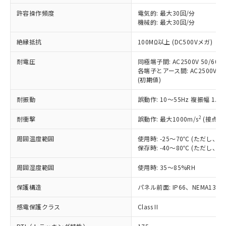
非含有に非対応の商品で、対応品を出す予
ご利用ください。
定はありません。
許容操作頻度
電気的: 最大30回/分
調査・確認中：EU RoHS指令（10物質）の
機械的: 最大30回/分
本サービスは、当社制御機器事業取扱
※1 中国RoHS○×表
非含有の対応状況を調査中または確認中の
商品の当社在庫状況および標準価格
絶縁抵抗
100MΩ以上 (DC500Vメガ)
商品です。
(税抜)を提供させていただくもので
「○」：最大均質材料含有率が中国RoHSの
非該当品：ライセンス料など無形物で、有
す。
耐電圧
同極端子間: AC2500V 50/60Hz
基準値以下であることを示します。
害物質有無と関係のない商品です。
当社制御機器事業取扱商品の中には、
各端子とアース間: AC2500V 50/
「×」：最大均質材料含有率が中国RoHSの
仕入先様の事情により、非含有部品として
(初期値)
本サービスの対象外となる商品もある
基準値を超えていることを示します。
いたものが、含有品と判明した場合などや
当社は、これら貴社製品のうち、外国
ことをご了承ください。
「－」：未確認です。当社販売部門へお問
むを得ず変更することがあります。
為替および外国貿易法に定める商品
耐振動
誤動作: 10～55Hz 複振幅 1.
在庫状況および標準価格照会結果は、
い合わせください。
（以下｢規制貨物等」という）を輸出
記載している更新日時点での社内デー
*EU RoHS指令（10物質）：
2
耐衝撃
誤動作: 最大1000m/s
(接点開
または国外への提供する場合は、日本
記
タに基づき作成されるものであり、閲
説明
鉛(Pb) 1000ppm以下、 水銀(Hg) 1000ppm以下、 カド
*中国RoHS10物質の基準値 (GB/T26572)：
国政府の輸出許可(または役務取引許
号
覧された時点での実際の在庫および標
ミウム(Cd) 100ppm以下、
Pb(鉛) :1000ppm、 Hg(水銀) : 1000ppm、 Cd(カドミウ
周囲温度範囲
使用時: -25～70℃ (ただし
可)を取得するなどの必要な手続きを
六価クロム(Cr(Ⅵ)) 1000ppm以下、ポリ臭化ビフェニル
ム) : 100ppm、
準価格とは異なる場合があることをご
保存時: -40～80℃ (ただし
類(PBB) 1000ppm以下、ポリ臭化ジフェニルエーテル類
Cr(Ⅵ)(六価クロム) : 1000ppm、 PBBs(ポリ臭化ビフェ
とります。
了承ください。
(PBDE) 1000ppm以下、フタル酸ビス(2-エチルヘキシ
○
一定数以上の在庫あり
ニル類) : 1000ppm、 PBDEs(ポリ臭化ジフェニルエーテ
当社は規制貨物を破棄する場合は、完
ル) (DEHP)(別名：DOP) 1000ppm以下、フタル酸ブチ
正式な納期状況および標準価格はお客
ル類) : 1000ppm、
周囲湿度範囲
使用時: 35～85%RH
ルベンジル（BBP） 1000ppm以下、フタル酸ジブチル
全に破砕するなど、違法に輸出されな
DBP(フタル酸ジブチル) : 1000ppm、 DIBP(フタル酸ジ
様のお取引先、またはお客様担当のオ
（DBP） 1000ppm以下、フタル酸ジイソブチル
イソブチル) : 1000ppm、 BBP(フタル酸ブチルベンジ
△
一定数には満たないが在庫あり
いよう必要な手段を講じます。
ムロン制御機器販売店・当社販売員に
(DIBP) 1000ppm以下
保護構造
パネル前面: IP66、NEMA13
ル) : 1000ppm、
当社は貴社製品を、核兵器、ミサイ
但し、RoHS指令で産業用監視および制御機器に対する
DEHP(フタル酸ビス(2-エチルヘキシル)) : 1000ppm
ご相談ください。
適用除外項目は除く。
ル、化学兵器、生物兵器またはその他
－
在庫なし(最新の在庫状況につ
感電保護クラス
Class II
オムロン制御機器販売店や当社販売拠
フタル酸エステル類の４物質については閾値を超える意
武器並びにこれらの製造装置等に一切
いては、お客様のお取引先、ま
図的な使用がないことを確認しています。
点は「
販売ネットワーク
」をご確認
※2 環境保護使用期限
使用いたしません。