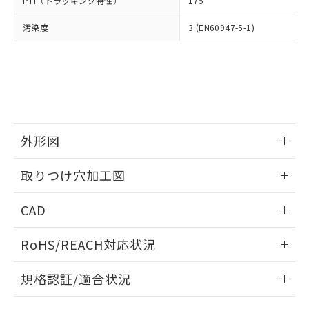
PTI（トラッキング特性）
175
たはお客様担当のオムロン制御
ください。
当社は、貴社製品を第三者に販売する
機器販売店・当社販売員にご確
在庫状況および標準価格結果を当社の
※2 対応予定月
「ｅ」：有害物質（10物質）のすべてが基
汚染度
3 (EN60947-5-1)
場合は、上記1、2および3の内容を当
認ください)
事前の承諾なく第三者に漏洩または開
準値以下であることを示します。
該第三者に通知します。また当社は、
示しないようお願いします。
部品在庫の切り替え状況などにより、予定
「10」：通常の使用状況下において有害物
販売先および販売に係わる関係者が違
マイパーツ機能（部品リスト作成サー
空
受注生産機種、また在庫状況の
月が前後することがあります。
質が外部に漏えいし、環境に深刻な影響を
法に輸出するおそれがある場合は、取
ビス）をご利用いただくには、I-Web
白
情報を公開していない機種
及ぼさない年数を意味します。
り引きをいたしません。
メンバーズにご登録されている必要が
「－」：未確認です。当社販売部門へお問
あります。
い合わせください。
お客様が当ウェブサイト上で当社にご
※3 非含有証明書ダウンロード
登録された部品リストについて、当社
外形図
および当社の共同利用者が、当社の製
下記の非含有証明書をダウンロードするこ
品・サービスに関するお客様との取
情報更新：2026/05/21
とができます。
取りつけ穴加工図
合意する
キャンセル
引・商談に必要な範囲で利用すること
をご了承ください。
情報更新：2026/05/21
EU RoHS指令（10物質）の非含有証明書
※当社の共同利用者とは、
"個人情報
CAD
51物質の非含有証明書（当社基準）
の共同利用に関して"
の「1.共同利
※本証明書は発行日時点で非含有を証明す
ログイン/会員登録いただくと、CADデータをダウンロー
用者の範囲」に記載されている法人を
RoHS/REACH対応状況
るもので、過去に遡って非含有を証明する
ドすることができます。
指します。
ものではありません。
情報更新：2026/7/29
また、RoHS指令のフタル酸エステル類４
規格認証/適合状況
物質の対応では、対応完了までの期間は出
ログイン/会員登録
EU RoHS
注意事項・凡例
荷製品に未対応品が混在することから備考
A22NK-3MM-01DA-P122についての規格認証/適合状況につ