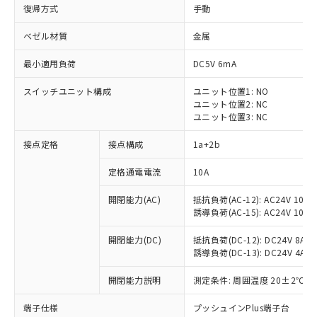
復帰方式
手動
ベゼル材質
金属
最小適用負荷
DC5V 6mA
スイッチユニット構成
ユニット位置1: NO
ユニット位置2: NC
ユニット位置3: NC
接点定格
接点構成
1a+2b
定格通電電流
10A
※1 対応状況
開閉能力(AC)
抵抗負荷(AC-12): AC24V 10A/A
誘導負荷(AC-15): AC24V 10A/AC
対応済み：EU RoHS指令（10物質）の
非含有に対応した製品が提供可能な商品で
開閉能力(DC)
抵抗負荷(DC-12): DC24V 8A/DC
す。
誘導負荷(DC-13): DC24V 4A/DC
対応予定：EU RoHS指令（10物質）の非含
ご利用条件
有に対応した製品に切り替える予定のある
開閉能力説明
測定条件: 周囲温度 20±2℃、
商品です。
対応予定なし：EU RoHS指令（10物質）の
端子仕様
プッシュインPlus端子台
以下の条件をお読みいただき、同意のうえ