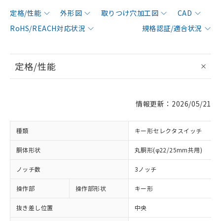
定格/性能
外形図
取りつけ穴加工図
CAD
RoHS/REACH対応状況
規格認証/適合状況
定格/性能
情報更新：2026/05/21
種類
キー形セレクタスイッチ
胴体形状
丸胴形(φ22/25mm共用)
ノッチ数
3ノッチ
操作部
操作部形状
キー形
抜き差し位置
中央