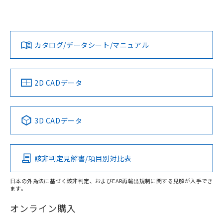
欄に対応日を記載しておりました。
いては、「カスタマーサポートセンタ お客様相談室」または
既に当社にて対応品への在庫切替を完了
貴社担当オムロン営業員または販売店にお問い合わせくださ
対応状況
対応予定月
※1
※2
していることから、特段のことがない限
い。
ダウンロードデータをご利用いただく前に、以下を必ずお読
り、2022年1月12日より割愛しておりま
みください。
カタログ/データシート/マニュアル
対応済み
す。
ソフトウェアの使用条件
お問い合わせ
中国 RoHS
注意事項・凡例
2D CADデータ
中国 RoHS表
※1 ※2
3D CADデータ
Pb
Hg
Cd
Cr(VI)
該非判定見解書/項目別対比表
X
O
O
O
日本の外為法に基づく該非判定、およびEAR再輸出規制に関する見解が入手でき
ます。
"対応済み"や非含有の記載がされた商品であっても、流通
在庫等で未対応品が混在する可能性があります。
オンライン購入
非含有品が必要な際は、弊社営業部門もしくは販売店へお