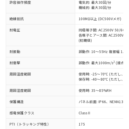
ご利用ください。
許容操作頻度
電気的: 最大30回/分
定はありません。
機械的: 最大30回/分
調査・確認中：EU RoHS指令（10物質）の
本サービスは、当社制御機器事業取扱
※1 中国RoHS○×表
非含有の対応状況を調査中または確認中の
絶縁抵抗
100MΩ以上 (DC500Vメガ)
商品の当社在庫状況および標準価格
商品です。
(税抜)を提供させていただくもので
「○」：最大均質材料含有率が中国RoHSの
非該当品：ライセンス料など無形物で、有
耐電圧
同極端子間: AC2500V 50/60Hz
す。
基準値以下であることを示します。
害物質有無と関係のない商品です。
各端子とアース間: AC2500V 50/
当社制御機器事業取扱商品の中には、
「×」：最大均質材料含有率が中国RoHSの
仕入先様の事情により、非含有部品として
(初期値)
本サービスの対象外となる商品もある
基準値を超えていることを示します。
いたものが、含有品と判明した場合などや
当社は、これら貴社製品のうち、外国
ことをご了承ください。
「－」：未確認です。当社販売部門へお問
耐振動
誤動作: 10～55Hz 複振幅 1.
むを得ず変更することがあります。
為替および外国貿易法に定める商品
在庫状況および標準価格照会結果は、
い合わせください。
（以下｢規制貨物等」という）を輸出
記載している更新日時点での社内デー
2
耐衝撃
誤動作: 最大1000m/s
(接点開
*EU RoHS指令（10物質）：
または国外への提供する場合は、日本
記
タに基づき作成されるものであり、閲
説明
鉛(Pb) 1000ppm以下、 水銀(Hg) 1000ppm以下、 カド
*中国RoHS10物質の基準値 (GB/T26572)：
国政府の輸出許可(または役務取引許
号
覧された時点での実際の在庫および標
ミウム(Cd) 100ppm以下、
周囲温度範囲
使用時: -25～70℃ (ただし
Pb(鉛) :1000ppm、 Hg(水銀) : 1000ppm、 Cd(カドミウ
可)を取得するなどの必要な手続きを
六価クロム(Cr(Ⅵ)) 1000ppm以下、ポリ臭化ビフェニル
ム) : 100ppm、
保存時: -40～80℃ (ただし
準価格とは異なる場合があることをご
類(PBB) 1000ppm以下、ポリ臭化ジフェニルエーテル類
Cr(Ⅵ)(六価クロム) : 1000ppm、 PBBs(ポリ臭化ビフェ
とります。
了承ください。
(PBDE) 1000ppm以下、フタル酸ビス(2-エチルヘキシ
○
一定数以上の在庫あり
ニル類) : 1000ppm、 PBDEs(ポリ臭化ジフェニルエーテ
当社は規制貨物を破棄する場合は、完
周囲湿度範囲
使用時: 35～85%RH
ル) (DEHP)(別名：DOP) 1000ppm以下、フタル酸ブチ
正式な納期状況および標準価格はお客
ル類) : 1000ppm、
ルベンジル（BBP） 1000ppm以下、フタル酸ジブチル
全に破砕するなど、違法に輸出されな
DBP(フタル酸ジブチル) : 1000ppm、 DIBP(フタル酸ジ
様のお取引先、またはお客様担当のオ
（DBP） 1000ppm以下、フタル酸ジイソブチル
イソブチル) : 1000ppm、 BBP(フタル酸ブチルベンジ
△
一定数には満たないが在庫あり
保護構造
パネル前面: IP66、NEMA13
いよう必要な手段を講じます。
ムロン制御機器販売店・当社販売員に
(DIBP) 1000ppm以下
ル) : 1000ppm、
当社は貴社製品を、核兵器、ミサイ
但し、RoHS指令で産業用監視および制御機器に対する
DEHP(フタル酸ビス(2-エチルヘキシル)) : 1000ppm
ご相談ください。
適用除外項目は除く。
感電保護クラス
Class II
ル、化学兵器、生物兵器またはその他
－
在庫なし(最新の在庫状況につ
オムロン制御機器販売店や当社販売拠
フタル酸エステル類の４物質については閾値を超える意
武器並びにこれらの製造装置等に一切
いては、お客様のお取引先、ま
図的な使用がないことを確認しています。
点は「
販売ネットワーク
」をご確認
PTI（トラッキング特性）
175
※2 環境保護使用期限
使用いたしません。
たはお客様担当のオムロン制御
ください。