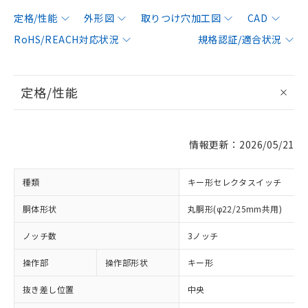
定格/性能
外形図
取りつけ穴加工図
CAD
RoHS/REACH対応状況
規格認証/適合状況
定格/性能
情報更新：2026/05/21
種類
キー形セレクタスイッチ
胴体形状
丸胴形(φ22/25mm共用)
ノッチ数
3ノッチ
操作部
操作部形状
キー形
抜き差し位置
中央