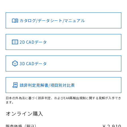
欄に対応日を記載しておりました。
貴社担当オムロン営業員または販売店にお問い合わせくださ
既に当社にて対応品への在庫切替を完了
対応状況
対応予定月
※1
※2
い。
ダウンロードデータをご利用いただく前に、以下を必ずお読
していることから、特段のことがない限
みください。
り、2022年1月12日より割愛しておりま
カタログ/データシート/マニュアル
対応済み
ソフトウェアの使用条件
す。
お問い合わせ
中国 RoHS
注意事項・凡例
2D CADデータ
中国 RoHS表
※1 ※2
3D CADデータ
Pb
Hg
Cd
Cr(VI)
該非判定見解書/項目別対比表
X
O
O
O
日本の外為法に基づく該非判定、およびEAR再輸出規制に関する見解が入手でき
ます。
"対応済み"や非含有の記載がされた商品であっても、流通
在庫等で未対応品が混在する可能性があります。
オンライン購入
非含有品が必要な際は、弊社営業部門もしくは販売店へお
問い合わせください。
¥ 2,910
販売価格（税込）