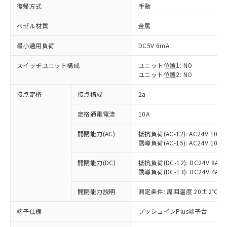
復帰方式
手動
ベゼル材質
金属
最小適用負荷
DC5V 6mA
スイッチユニット構成
ユニット位置1: NO
ユニット位置2: NO
接点定格
接点構成
2a
定格通電電流
10A
※1 対応状況
開閉能力(AC)
抵抗負荷(AC-12): AC24V 10A/A
誘導負荷(AC-15): AC24V 10A/AC
対応済み：EU RoHS指令（10物質）の
非含有に対応した製品が提供可能な商品で
開閉能力(DC)
抵抗負荷(DC-12): DC24V 8A/DC
す。
誘導負荷(DC-13): DC24V 4A/DC
対応予定：EU RoHS指令（10物質）の非含
ご利用条件
有に対応した製品に切り替える予定のある
開閉能力説明
測定条件: 周囲温度 20±2℃、
商品です。
端子仕様
プッシュインPlus端子台
対応予定なし：EU RoHS指令（10物質）の
以下の条件をお読みいただき、同意のうえ
非含有に非対応の商品で、対応品を出す予