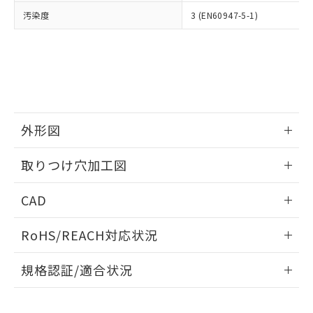
当社は、貴社製品を第三者に販売する
機器販売店・当社販売員にご確
在庫状況および標準価格結果を当社の
汚染度
3 (EN60947-5-1)
※2 対応予定月
「ｅ」：有害物質（10物質）のすべてが基
場合は、上記1、2および3の内容を当
認ください)
事前の承諾なく第三者に漏洩または開
準値以下であることを示します。
該第三者に通知します。また当社は、
示しないようお願いします。
部品在庫の切り替え状況などにより、予定
「10」：通常の使用状況下において有害物
販売先および販売に係わる関係者が違
マイパーツ機能（部品リスト作成サー
空
受注生産機種、また在庫状況の
月が前後することがあります。
質が外部に漏えいし、環境に深刻な影響を
法に輸出するおそれがある場合は、取
ビス）をご利用いただくには、I-Web
白
情報を公開していない機種
及ぼさない年数を意味します。
り引きをいたしません。
メンバーズにご登録されている必要が
「－」：未確認です。当社販売部門へお問
あります。
い合わせください。
お客様が当ウェブサイト上で当社にご
※3 非含有証明書ダウンロード
外形図
登録された部品リストについて、当社
および当社の共同利用者が、当社の製
下記の非含有証明書をダウンロードするこ
情報更新：2026/05/21
品・サービスに関するお客様との取
取りつけ穴加工図
とができます。
合意する
キャンセル
引・商談に必要な範囲で利用すること
をご了承ください。
情報更新：2026/05/21
EU RoHS指令（10物質）の非含有証明書
CAD
※当社の共同利用者とは、
"個人情報
51物質の非含有証明書（当社基準）
の共同利用に関して"
の「1.共同利
ログイン/会員登録いただくと、CADデータをダウンロー
※本証明書は発行日時点で非含有を証明す
用者の範囲」に記載されている法人を
RoHS/REACH対応状況
ドすることができます。
るもので、過去に遡って非含有を証明する
指します。
ものではありません。
情報更新：2026/7/29
規格認証/適合状況
また、RoHS指令のフタル酸エステル類４
物質の対応では、対応完了までの期間は出
ログイン/会員登録
EU RoHS
注意事項・凡例
A22NK-3MM-01DA-P110についての規格認証/適合状況につ
荷製品に未対応品が混在することから備考
いては、「カスタマーサポートセンタ お客様相談室」または