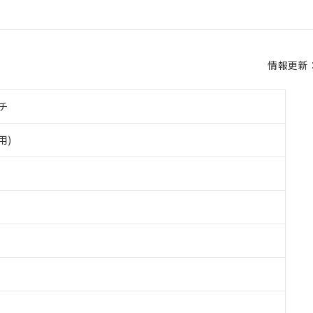
情報更新：2
チ
用)