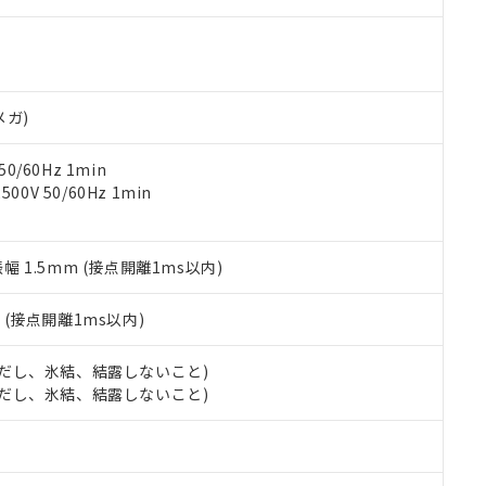
す。当社販売部門へお問い合わせください。
 水銀(Hg) 1000ppm以下、 カドミウム(Cd) 100ppm以下、
たは国外への提供する場合は、日本国政府の輸出許可(または役務取
000ppm以下、ポリ臭化ビフェニル類(PBB) 1000ppm以下、ポリ臭化ジフェニルエーテル類(P
事業取扱商品の中には、本サービスの対象外となる商品もあること
手続きをとります。
キシル) (DEHP)(別名：DOP) 1000ppm以下、フタル酸ブチルベンジル（BBP） 100
(GB/T26572)：
以下、フタル酸ジイソブチル (DIBP) 1000ppm以下
び標準価格照会結果は、記載している更新日時点での社内データに
物を破棄する場合は、完全に破砕するなど、違法に輸出されないよ
(水銀) : 1000ppm、 Cd(カドミウム) : 100ppm、
業用監視および制御機器に対する適用除外項目は除く。
覧された時点での実際の在庫および標準価格とは異なる場合がある
1000ppm、 PBBs(ポリ臭化ビフェニル類) : 1000ppm、 PBDEs(ポリ臭化ジフェニルエーテル類
物質については閾値を超える意図的な使用がないことを確認しています。
上の在庫あり
 1000ppm、 DIBP(フタル酸ジイソブチル) : 1000ppm、 BBP(フタル酸ブチルベンジル) :
品を、核兵器、ミサイル、化学兵器、生物兵器またはその他武器並
メガ)
チルヘキシル)) : 1000ppm
況および標準価格はお客様のお取引先、またはお客様担当のオムロ
用いたしません。
ご相談ください。
は満たないが在庫あり
製品を第三者に販売する場合は、上記1、2および3の内容を当該第
0/60Hz 1min
機器販売店や当社販売拠点は「
販売ネットワーク
」をご確認くだ
販売先および販売に係わる関係者が違法に輸出するおそれがある場
用期限
0V 50/60Hz 1min
び標準価格結果を当社の事前の承諾なく第三者に漏洩または開示し
え状況などにより、予定月が前後することがあります。
(最新の在庫状況については、お客様のお取引先、またはお客様担当
（10物質）のすべてが基準値以下であることを示します。
店・当社販売員にご確認ください)
能（部品リスト作成サービス）をご利用いただくには、I-Webメン
使用状況下において有害物質が外部に漏えいし、環境に深刻な影響を
振幅 1.5mm (接点開離1ms以内)
あります。
機種、また在庫状況の情報を公開していない機種
ェブサイト上で当社にご登録された部品リストについて、当社およ
書ダウンロード
す。当社販売部門へお問い合わせください。
品・サービスに関するお客様との取引・商談に必要な範囲で利用す
2
(接点開離1ms以内)
合意する
キャンセル
書をダウンロードすることができます。
利用者とは、
"個人情報の共同利用に関して"
の「1.共同利用者の
 (ただし、氷結、結露しないこと)
します。
10物質）の非含有証明書
 (ただし、氷結、結露しないこと)
明書（当社基準）
日時点で非含有を証明するもので、過去に遡って非含有を証明するも
令のフタル酸エステル類４物質の対応では、対応完了までの期間は出
備考欄に対応日を記載しておりました。