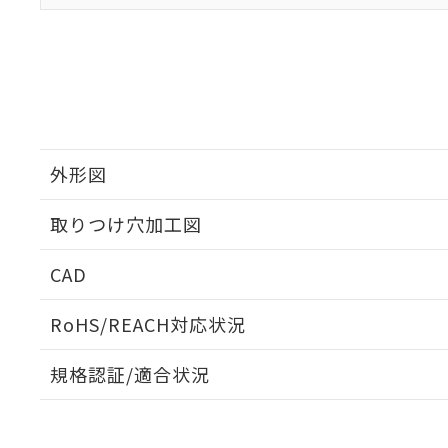
外形図
取りつけ穴加工図
CAD
ログイン/会員登録いただくと、CADデータをダウンロ
RoHS/REACH対応状況
規格認証/適合状況
EU RoHS
注意事項・凡例
A22NK-3MM-01DA-P102についての規格認証/適合
員または販売店にお問い合わせください。