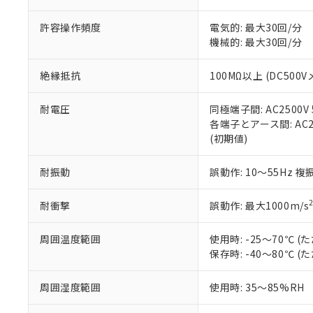
「－」：未確認で
鉛(Pb) 1000ppm以下、
くものです。
う）を輸出ま
記
説明
六価クロム(Cr(Ⅵ)) 1
許容操作頻度
電気的: 最大30回/分
当社制御機器
などの必要な
フタル酸ビス(2-エチルヘ
号
*中国RoHS10物質の基準値 
ル（DBP） 1000ppm
機械的: 最大30回/分
在庫状況およ
当社は規制貨
Pb(鉛) :1000ppm、 Hg
但し、RoHS指令で産
のであり、閲
ます。
Cr(Ⅵ)(六価クロム) : 
フタル酸エステル類の４
○
一定数以
DBP(フタル酸ジブチル) :
い。
当社は貴社製
絶縁抵抗
100MΩ以上 (DC500V
DEHP(フタル酸ビス(2-エ
正式な納期状
置等に一切使
当社販売員に
※2 対応予定月
△
一定数に
当社は、貴社
耐電圧
同極端子間: AC2500V 5
オムロン制御
また当社は、
※2 環境保護使
各端子とアース間: AC250
在庫状況およ
部品在庫の切り替
たしません。
－
在庫なし
(初期値)
す。
「ｅ」：有害物質
機器販売
マイパーツ機
「10」：通常の
耐振動
誤動作: 10～55Hz 複
ている必要が
味します。
空
受注生産
お客様が当ウ
※3 非含有証明
「－」：未確認で
白
が、当社の製
耐衝撃
誤動作: 最大1000m/s
さい。
下記の非含有証明
※当社の共同
周囲温度範囲
使用時: -25～70℃
いる法人を指
EU RoHS指令（
保存時: -40～80℃
51物質の非含有証
※本証明書は発行
周囲湿度範囲
使用時: 35～85%RH
また、RoHS指
混在することから