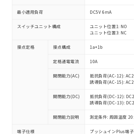
最小適用負荷
DC5V 6mA
スイッチユニット構成
ユニット位置1: NO
ユニット位置3: NC
接点定格
接点構成
1a+1b
定格通電電流
10A
※1 対応状況
開閉能力(AC)
抵抗負荷(AC-12): AC24
誘導負荷(AC-15): AC24V
対応済み：EU
対応予定：EU R
対応予定なし：EU
開閉能力(DC)
抵抗負荷(DC-12): DC24
調査・確認中：EU
誘導負荷(DC-13): DC24
ご利用条件
非該当品：ライセ
※1 中国RoHS
仕入先様の事情に
開閉能力説明
測定条件: 周囲温度 2
があります。
以下の条件をお読
「○」：最大均質
「×」：最大均質
端子仕様
プッシュインPlus端
本サービスは
当社は、これ
*EU RoHS指令（10物