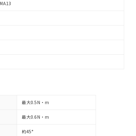
MA13
品への在庫切替を完了していることから、特段のことがない限り、20
す。
最大0.5N・m
最大0.6N・m
約45°