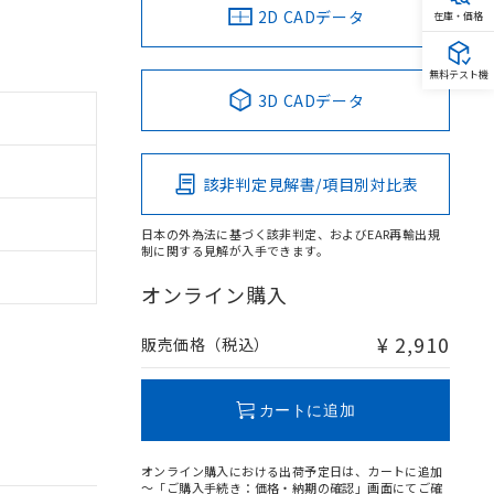
2D CADデータ
在庫・価格
無料テスト機
3D CADデータ
該非判定見解書/項目別対比表
日本の外為法に基づく該非判定、およびEAR再輸出規
制に関する見解が入手できます。
オンライン購入
¥ 2,910
販売価格（税込）
カートに追加
オンライン購入における出荷予定日は、カートに追加
～「ご購入手続き：価格・納期の確認」画面にてご確