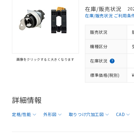
在庫/販売状況
20
在庫/販売状況 ご利用条
販売状況
機種区分
画像をクリックすると大きくなります
在庫状況
標準価格(税別)
詳細情報
定格/性能
外形図
取りつけ穴加工図
CAD