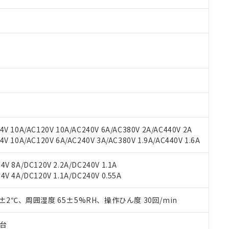
V 10A/AC120V 10A/AC240V 6A/AC380V 2A/AC440V 2A
 10A/AC120V 6A/AC240V 3A/AC380V 1.9A/AC440V 1.6A
 RoHS指令（10物質）の非含有に対応した製品が提供可能な商品です
oHS指令（10物質）の非含有に対応した製品に切り替える予定のある
 RoHS指令（10物質）の非含有に非対応の商品で、対応品を出す予
V 8A/DC120V 2.2A/DC240V 1.1A
 RoHS指令（10物質）の非含有の対応状況を調査中または確認中の
V 4A/DC120V 1.1A/DC240V 0.55A
ンス料など無形物で、有害物質有無と関係のない商品です。
○×表
より、非含有部品としていたものが、含有品と判明した場合などやむ
0±2℃、周囲湿度 65±5%RH、操作ひん度 30回/min
みいただき、同意のうえご利用ください。
材料含有率が中国RoHSの基準値以下であることを示します。
材料含有率が中国RoHSの基準値を超えていることを示します。
子台
、当社制御機器事業取扱商品の当社在庫状況および標準価格(税抜)
ら貴社製品のうち、外国為替および外国貿易法に定める商品（以下｢
質）：