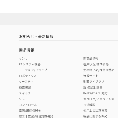
ダウンロードデータをご利用いただく前に、以下を必ずお読
対応状況
対応予定月
※1
※2
ソフトウェアの使用条件
対応済み
お知らせ・最新情報
中国 RoHS
注意事項・凡例
商品情報
中国 RoHS表
※1 ※2
センサ
新商品情報
FAシステム機器
在庫状況/標準価格
Pb
Hg
Cd
Cr(V
モーション/ドライブ
生産終了品/推奨代替品
ロボティクス
特設サイト
セーフティ
動画ライブラリ
検査装置
規格認証/適合
X
O
O
O
スイッチ
RoHS/REACH対応
リレー
カタログ/マニュアル訂正
コントロール
技術解説
"対応済み"や非含有の記載がされた商品であっても、流通
電源/周辺機器他
使用上の注意事項
非含有品が必要な際は、弊社営業部門もしくは販売店へお
省エネ支援/環境対策機器
製品に関するFAQ