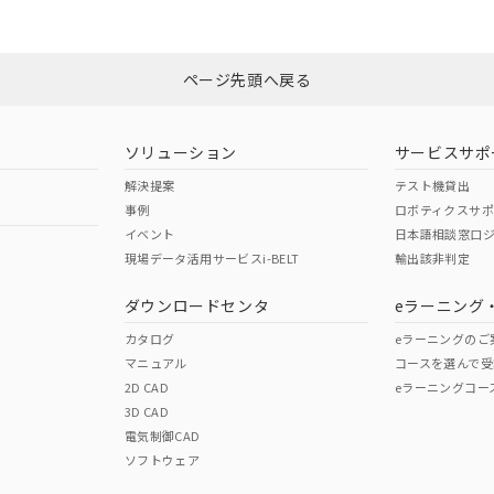
みください。
非含有証明書
※3
ページ先頭へ戻る
ダウンロードはこちら
ソリューション
サービスサポ
解決提案
テスト機貸出
事例
ロボティクスサ
イベント
日本語相談窓口
現場データ活用サービスi-BELT
輸出該非判定
I)
PBBs
PBDEs
DBP
ダウンロードセンタ
eラーニング
カタログ
eラーニングのご
マニュアル
コースを選んで受
O
O
O
2D CAD
eラーニングコー
3D CAD
電気制御CAD
在庫等で未対応品が混在する可能性があります。
ソフトウェア
問い合わせください。