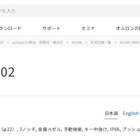
ウンロード
サポート
セミナ
オムロンの
示灯
>
φ22(φ25):照光・非照光・表示灯
>
A22NK
>
形式仕様一覧
>
A22NK-3MM-
02
日本語
English
2）, 3ノッチ, 金属ベゼル, 手動復帰, キー中抜け, IP66, プッシュ