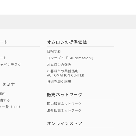
お問い合わせ
ート
オムロンの提供価値
目指す姿
ポート
コンセプト「i-Automation!」
ジャパンデスク
オムロンの強み
お客様との共創拠点
AUTOMATION CENTER
DIBP
BBP
DEHP
環境保護
技術を磨く現場
・セミナ
使用期限
案内
販売ネットワーク
講する
O
O
O
10
国内販売ネットワーク
ス一覧（PDF）
海外販売ネットワーク
オンラインストア