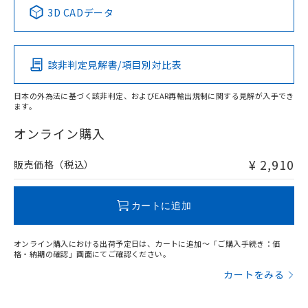
中国 RoHS表
※1 ※2
3D CADデータ
Pb
Hg
Cd
Cr(VI)
該非判定見解書/項目別対比表
X
O
O
O
日本の外為法に基づく該非判定、およびEAR再輸出規制に関する見解が入手でき
ます。
"対応済み"や非含有の記載がされた商品であっても、流通
在庫等で未対応品が混在する可能性があります。
オンライン購入
非含有品が必要な際は、弊社営業部門もしくは販売店へお
問い合わせください。
¥ 2,910
販売価格（税込）
この製品のRoHS/REACH対応状況ページへ
カートに追加
オンライン購入における出荷予定日は、カートに追加～「ご購入手続き：価
格・納期の確認」画面にてご確認ください。
カートをみる