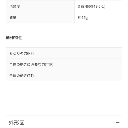
ルベンジル（BBP） 1000ppm以下、フタル酸ジブチル
全に破砕するなど、違法に輸出されな
DBP(フタル酸ジブチル) : 1000ppm、 DIBP(フタル酸ジ
様のお取引先、またはお客様担当のオ
（DBP） 1000ppm以下、フタル酸ジイソブチル
イソブチル) : 1000ppm、 BBP(フタル酸ブチルベンジ
汚染度
3 (EN60947-5-1)
△
一定数には満たないが在庫あり
いよう必要な手段を講じます。
ムロン制御機器販売店・当社販売員に
(DIBP) 1000ppm以下
ル) : 1000ppm、
当社は貴社製品を、核兵器、ミサイ
但し、RoHS指令で産業用監視および制御機器に対する
DEHP(フタル酸ビス(2-エチルヘキシル)) : 1000ppm
ご相談ください。
質量
約65g
適用除外項目は除く。
ル、化学兵器、生物兵器またはその他
－
在庫なし(最新の在庫状況につ
オムロン制御機器販売店や当社販売拠
フタル酸エステル類の４物質については閾値を超える意
武器並びにこれらの製造装置等に一切
いては、お客様のお取引先、ま
図的な使用がないことを確認しています。
点は「
販売ネットワーク
」をご確認
※2 環境保護使用期限
使用いたしません。
たはお客様担当のオムロン制御
ください。
動作特性
当社は、貴社製品を第三者に販売する
機器販売店・当社販売員にご確
在庫状況および標準価格結果を当社の
※2 対応予定月
「ｅ」：有害物質（10物質）のすべてが基
場合は、上記1、2および3の内容を当
認ください)
事前の承諾なく第三者に漏洩または開
準値以下であることを示します。
該第三者に通知します。また当社は、
示しないようお願いします。
もどりの力(RF)
部品在庫の切り替え状況などにより、予定
「10」：通常の使用状況下において有害物
販売先および販売に係わる関係者が違
マイパーツ機能（部品リスト作成サー
空
受注生産機種、また在庫状況の
月が前後することがあります。
質が外部に漏えいし、環境に深刻な影響を
法に輸出するおそれがある場合は、取
ビス）をご利用いただくには、I-Web
白
情報を公開していない機種
全体の動きに必要な力(TTF)
及ぼさない年数を意味します。
り引きをいたしません。
メンバーズにご登録されている必要が
「－」：未確認です。当社販売部門へお問
あります。
全体の動き(TT)
い合わせください。
お客様が当ウェブサイト上で当社にご
※3 非含有証明書ダウンロード
登録された部品リストについて、当社
および当社の共同利用者が、当社の製
下記の非含有証明書をダウンロードするこ
品・サービスに関するお客様との取
とができます。
合意する
キャンセル
引・商談に必要な範囲で利用すること
をご了承ください。
EU RoHS指令（10物質）の非含有証明書
※当社の共同利用者とは、
"個人情報
51物質の非含有証明書（当社基準）
外形図
の共同利用に関して"
の「1.共同利
※本証明書は発行日時点で非含有を証明す