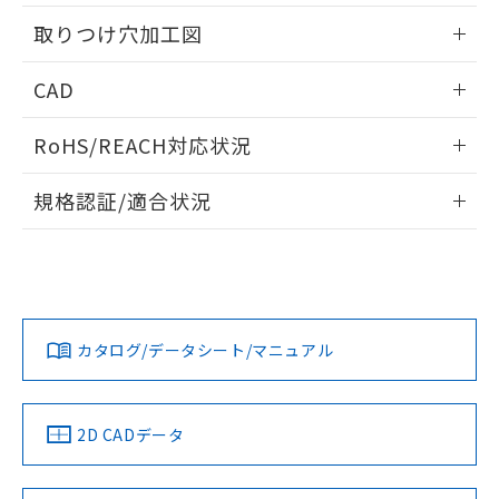
用者の範囲」に記載されている法人を
情報更新：2026/05/21
るもので、過去に遡って非含有を証明する
指します。
取りつけ穴加工図
ものではありません。
また、RoHS指令のフタル酸エステル類４
情報更新：2026/05/21
CAD
物質の対応では、対応完了までの期間は出
荷製品に未対応品が混在することから備考
ログイン/会員登録いただくと、CADデータをダウンロー
欄に対応日を記載しておりました。
RoHS/REACH対応状況
ドすることができます。
既に当社にて対応品への在庫切替を完了
していることから、特段のことがない限
情報更新：2026/7/29
規格認証/適合状況
り、2022年1月12日より割愛しておりま
す。
ログイン/会員登録
EU RoHS
注意事項・凡例
A22NK-3MM-01DA-P021についての規格認証/適合状況につ
いては、「カスタマーサポートセンタ お客様相談室」または
貴社担当オムロン営業員または販売店にお問い合わせくださ
対応状況
対応予定月
※1
※2
い。
ダウンロードデータをご利用いただく前に、以下を必ずお読
みください。
カタログ/データシート/マニュアル
対応済み
ソフトウェアの使用条件
お問い合わせ
中国 RoHS
注意事項・凡例
2D CADデータ