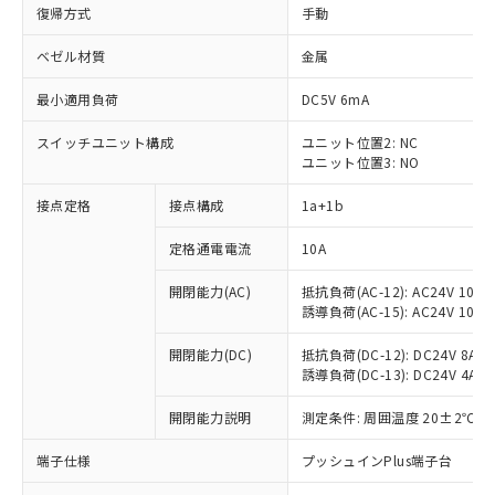
復帰方式
手動
ベゼル材質
金属
最小適用負荷
DC5V 6mA
スイッチユニット構成
ユニット位置2: NC
ユニット位置3: NO
接点定格
接点構成
1a+1b
定格通電電流
10A
開閉能力(AC)
抵抗負荷(AC-12): AC24V 10A/A
誘導負荷(AC-15): AC24V 10A/AC
開閉能力(DC)
抵抗負荷(DC-12): DC24V 8A/DC
誘導負荷(DC-13): DC24V 4A/DC
※1 対応状況
開閉能力説明
測定条件: 周囲温度 20±2℃、
対応済み：EU RoHS指令（10物質）の
端子仕様
プッシュインPlus端子台
非含有に対応した製品が提供可能な商品で