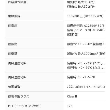
許容操作頻度
電気的: 最大30回/分
す。
機械的: 最大30回/分
対応予定：EU RoHS指令（10物質）の非含
ご利用条件
有に対応した製品に切り替える予定のある
絶縁抵抗
100MΩ以上 (DC500Vメガ)
商品です。
対応予定なし：EU RoHS指令（10物質）の
耐電圧
同極端子間: AC2500V 50/60Hz
以下の条件をお読みいただき、同意のうえ
非含有に非対応の商品で、対応品を出す予
各端子とアース間: AC2500V 50/
ご利用ください。
定はありません。
(初期値)
調査・確認中：EU RoHS指令（10物質）の
本サービスは、当社制御機器事業取扱
※1 中国RoHS○×表
非含有の対応状況を調査中または確認中の
耐振動
誤動作: 10～55Hz 複振幅 1.
商品の当社在庫状況および標準価格
商品です。
(税抜)を提供させていただくもので
「○」：最大均質材料含有率が中国RoHSの
2
耐衝撃
誤動作: 最大1000m/s
(接点開
非該当品：ライセンス料など無形物で、有
す。
基準値以下であることを示します。
害物質有無と関係のない商品です。
当社制御機器事業取扱商品の中には、
周囲温度範囲
使用時: -25～70℃ (ただし
「×」：最大均質材料含有率が中国RoHSの
仕入先様の事情により、非含有部品として
本サービスの対象外となる商品もある
保存時: -40～80℃ (ただし
基準値を超えていることを示します。
いたものが、含有品と判明した場合などや
当社は、これら貴社製品のうち、外国
ことをご了承ください。
「－」：未確認です。当社販売部門へお問
むを得ず変更することがあります。
為替および外国貿易法に定める商品
在庫状況および標準価格照会結果は、
周囲湿度範囲
使用時: 35～85%RH
い合わせください。
（以下｢規制貨物等」という）を輸出
記載している更新日時点での社内デー
*EU RoHS指令（10物質）：
または国外への提供する場合は、日本
保護構造
パネル前面: IP66、NEMA13
記
タに基づき作成されるものであり、閲
説明
鉛(Pb) 1000ppm以下、 水銀(Hg) 1000ppm以下、 カド
*中国RoHS10物質の基準値 (GB/T26572)：
国政府の輸出許可(または役務取引許
号
覧された時点での実際の在庫および標
ミウム(Cd) 100ppm以下、
Pb(鉛) :1000ppm、 Hg(水銀) : 1000ppm、 Cd(カドミウ
可)を取得するなどの必要な手続きを
六価クロム(Cr(Ⅵ)) 1000ppm以下、ポリ臭化ビフェニル
感電保護クラス
Class II
ム) : 100ppm、
準価格とは異なる場合があることをご
類(PBB) 1000ppm以下、ポリ臭化ジフェニルエーテル類
Cr(Ⅵ)(六価クロム) : 1000ppm、 PBBs(ポリ臭化ビフェ
とります。
了承ください。
(PBDE) 1000ppm以下、フタル酸ビス(2-エチルヘキシ
○
一定数以上の在庫あり
ニル類) : 1000ppm、 PBDEs(ポリ臭化ジフェニルエーテ
PTI（トラッキング特性）
175
当社は規制貨物を破棄する場合は、完
ル) (DEHP)(別名：DOP) 1000ppm以下、フタル酸ブチ
正式な納期状況および標準価格はお客
ル類) : 1000ppm、