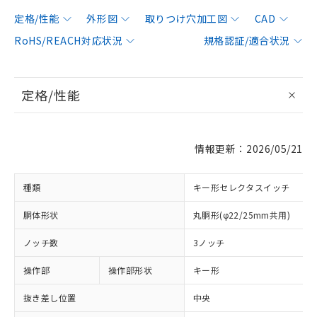
定格/性能
外形図
取りつけ穴加工図
CAD
RoHS/REACH対応状況
規格認証/適合状況
定格/性能
情報更新：2026/05/21
種類
キー形セレクタスイッチ
胴体形状
丸胴形(φ22/25mm共用)
ノッチ数
3ノッチ
操作部
操作部形状
キー形
抜き差し位置
中央