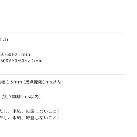
ご相談ください。
は満たないが在庫あり
製品を第三者に販売する場合は、上記1、2および3の内容を当該第
機器販売店や当社販売拠点は「
販売ネットワーク
」をご確認くだ
販売先および販売に係わる関係者が違法に輸出するおそれがある場
用期限
び標準価格結果を当社の事前の承諾なく第三者に漏洩または開示し
え状況などにより、予定月が前後することがあります。
(最新の在庫状況については、お客様のお取引先、またはお客様担当
（10物質）のすべてが基準値以下であることを示します。
店・当社販売員にご確認ください)
能（部品リスト作成サービス）をご利用いただくには、I-Webメン
使用状況下において有害物質が外部に漏えいし、環境に深刻な影響を
あります。
メガ)
機種、また在庫状況の情報を公開していない機種
ェブサイト上で当社にご登録された部品リストについて、当社およ
書ダウンロード
す。当社販売部門へお問い合わせください。
品・サービスに関するお客様との取引・商談に必要な範囲で利用す
合意する
キャンセル
0/60Hz 1min
書をダウンロードすることができます。
0V 50/60Hz 1min
利用者とは、
"個人情報の共同利用に関して"
の「1.共同利用者の
します。
10物質）の非含有証明書
明書（当社基準）
振幅 1.5mm (接点開離1ms以内)
日時点で非含有を証明するもので、過去に遡って非含有を証明するも
令のフタル酸エステル類４物質の対応では、対応完了までの期間は出
備考欄に対応日を記載しておりました。
2
(接点開離1ms以内)
品への在庫切替を完了していることから、特段のことがない限り、20
す。
 (ただし、氷結、結露しないこと)
 (ただし、氷結、結露しないこと)