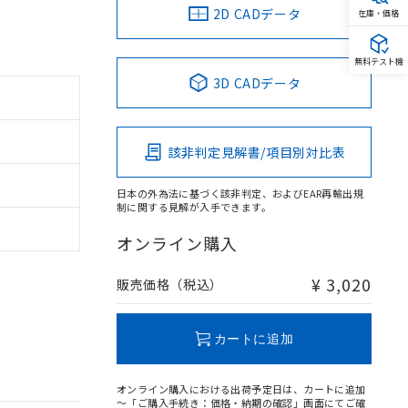
2D CADデータ
在庫・価格
無料テスト機
3D CADデータ
該非判定見解書/項目別対比表
日本の外為法に基づく該非判定、およびEAR再輸出規
制に関する見解が入手できます。
オンライン購入
¥ 3,020
販売価格（税込）
カートに追加
オンライン購入における出荷予定日は、カートに追加
～「ご購入手続き：価格・納期の確認」画面にてご確