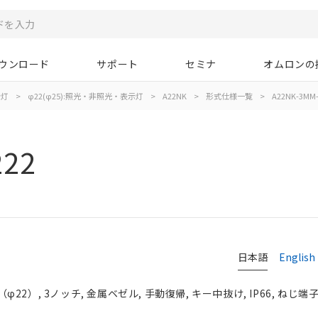
ウンロード
サポート
セミナ
オムロンの
示灯
>
φ22(φ25):照光・非照光・表示灯
>
A22NK
>
形式仕様一覧
>
A22NK-3MM-
222
日本語
English
2）, 3ノッチ, 金属ベゼル, 手動復帰, キー中抜け, IP66, ねじ端子