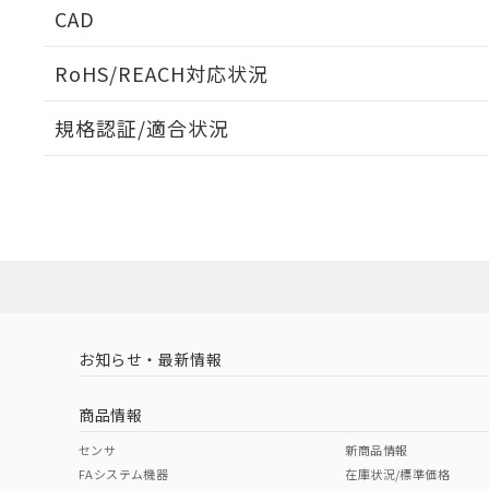
CAD
ログイン/会員登録いただくと、CADデータをダウンロ
RoHS/REACH対応状況
規格認証/適合状況
EU RoHS
注意事項・凡例
UL認証
CSA認証
CEマーキング
ダウンロードデータをご利用いただく前に、以下を必ずお読
Yes
Yes
Yes
対応状況
対応予定月
※1
※2
ソフトウェアの使用条件
対応済み
LR型式承認
DNV型式承認
BV型式承認
KR
（イギリス
（ノルウェー
（フランス
（
お知らせ・最新情報
中国 RoHS
注意事項・凡例
船舶規格）
船舶規格）
船舶規格）
船
商品情報
No
No
No
No
中国 RoHS表
※1 ※2
センサ
新商品情報
FAシステム機器
在庫状況/標準価格