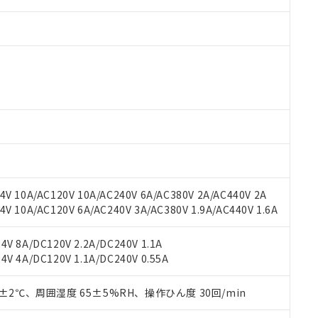
 RoHS指令（10物質）の非含有に対応した製品が提供可能な商品です
oHS指令（10物質）の非含有に対応した製品に切り替える予定のある
 RoHS指令（10物質）の非含有に非対応の商品で、対応品を出す予
 RoHS指令（10物質）の非含有の対応状況を調査中または確認中の
ンス料など無形物で、有害物質有無と関係のない商品です。
○×表
より、非含有部品としていたものが、含有品と判明した場合などやむ
V 10A/AC120V 10A/AC240V 6A/AC380V 2A/AC440V 2A
みいただき、同意のうえご利用ください。
材料含有率が中国RoHSの基準値以下であることを示します。
 10A/AC120V 6A/AC240V 3A/AC380V 1.9A/AC440V 1.6A
材料含有率が中国RoHSの基準値を超えていることを示します。
、当社制御機器事業取扱商品の当社在庫状況および標準価格(税抜)
ら貴社製品のうち、外国為替および外国貿易法に定める商品（以下｢
質）：
す。当社販売部門へお問い合わせください。
 水銀(Hg) 1000ppm以下、 カドミウム(Cd) 100ppm以下、
たは国外への提供する場合は、日本国政府の輸出許可(または役務取
V 8A/DC120V 2.2A/DC240V 1.1A
000ppm以下、ポリ臭化ビフェニル類(PBB) 1000ppm以下、ポリ臭化ジフェニルエーテル類(P
事業取扱商品の中には、本サービスの対象外となる商品もあること
手続きをとります。
V 4A/DC120V 1.1A/DC240V 0.55A
キシル) (DEHP)(別名：DOP) 1000ppm以下、フタル酸ブチルベンジル（BBP） 100
(GB/T26572)：
以下、フタル酸ジイソブチル (DIBP) 1000ppm以下
び標準価格照会結果は、記載している更新日時点での社内データに
物を破棄する場合は、完全に破砕するなど、違法に輸出されないよ
(水銀) : 1000ppm、 Cd(カドミウム) : 100ppm、
業用監視および制御機器に対する適用除外項目は除く。
覧された時点での実際の在庫および標準価格とは異なる場合がある
1000ppm、 PBBs(ポリ臭化ビフェニル類) : 1000ppm、 PBDEs(ポリ臭化ジフェニルエーテル類
物質については閾値を超える意図的な使用がないことを確認しています。
0±2℃、周囲湿度 65±5%RH、操作ひん度 30回/min
上の在庫あり
 1000ppm、 DIBP(フタル酸ジイソブチル) : 1000ppm、 BBP(フタル酸ブチルベンジル) :
品を、核兵器、ミサイル、化学兵器、生物兵器またはその他武器並
チルヘキシル)) : 1000ppm
況および標準価格はお客様のお取引先、またはお客様担当のオムロ
用いたしません。