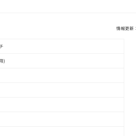
情報更新：2
チ
用)