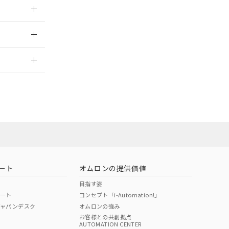
026/05/21
2026/7/29
ート
オムロンの提供価値
目指す姿
ポート
コンセプト「i-Automation!」
ジャパンデスク
オムロンの強み
お客様との共創拠点
AUTOMATION CENTER