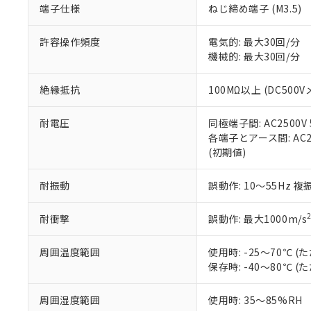
端子仕様
ねじ締め端子 (M3.5)
当社販売員に
※2 対応予定月
△
一定数に
当社は、貴社
オムロン制御
また当社は、
※2 環境保護使
在庫状況およ
部品在庫の切り替
たしません。
許容操作頻度
電気的: 最大30回/分
－
在庫なし
す。
機械的: 最大30回/分
「ｅ」：有害物質
機器販売
マイパーツ機
「10」：通常の
ている必要が
味します。
絶縁抵抗
100MΩ以上 (DC500V
空
受注生産
お客様が当ウ
※3 非含有証明
「－」：未確認で
白
が、当社の製
耐電圧
同極端子間: AC2500V 5
さい。
下記の非含有証明
各端子とアース間: AC250
※当社の共同
(初期値)
いる法人を指
EU RoHS指令（
51物質の非含有証
耐振動
誤動作: 10～55Hz 複
※本証明書は発行
また、RoHS指
混在することから
耐衝撃
誤動作: 最大1000m/s
既に当社にて対応
り割愛しておりま
周囲温度範囲
使用時: -25～70℃
保存時: -40～80℃
周囲湿度範囲
使用時: 35～85%RH