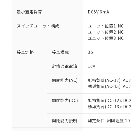
最小適用負荷
DC5V 6mA
スイッチユニット構成
ユニット位置1: NC
※1 対応状況
ユニット位置2: NC
ユニット位置3: NC
対応済み：EU
対応予定：EU R
接点定格
接点構成
3b
対応予定なし：EU
調査・確認中：EU
ご利用条件
定格通電電流
10A
非該当品：ライセ
※1 中国RoHS
仕入先様の事情に
開閉能力(AC)
抵抗負荷(AC-12): AC24
があります。
以下の条件をお読
「○」：最大均質
誘導負荷(AC-15): AC24V
「×」：最大均質
本サービスは
当社は、これ
*EU RoHS指令（10物
「－」：未確認で
鉛(Pb) 1000ppm以下、
くものです。
う）を輸出ま
開閉能力(DC)
抵抗負荷(DC-12): DC24
記
説明
六価クロム(Cr(Ⅵ)) 1
当社制御機器
などの必要な
誘導負荷(DC-13): DC24
フタル酸ビス(2-エチルヘ
号
*中国RoHS10物質の基準値 
ル（DBP） 1000ppm
在庫状況およ
当社は規制貨
Pb(鉛) :1000ppm、 Hg
但し、RoHS指令で産
のであり、閲
ます。
Cr(Ⅵ)(六価クロム) : 
フタル酸エステル類の４
開閉能力説明
測定条件: 周囲温度 2
○
一定数以
DBP(フタル酸ジブチル) :
い。
当社は貴社製
DEHP(フタル酸ビス(2-エ
正式な納期状
置等に一切使