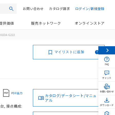
お問い合わせ
カタログ請求
ログイン/新規登録
検索
提供価値
販売ネットワーク
オンラインストア
01DA-G222
マイリストに追加
FAQ
チャット
お問い合わせ
PDF出力
カタログ/データシート/マニュ
アル
台, 接点構成:
ダウンロード