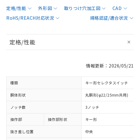
定格/性能
外形図
取りつけ穴加工図
CAD
RoHS/REACH対応状況
規格認証/適合状況
定格/性能
情報更新：2026/05/21
種類
キー形セレクタスイッチ
胴体形状
丸胴形(φ22/25mm共用)
ノッチ数
3ノッチ
操作部
操作部形状
キー形
抜き差し位置
中央