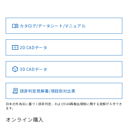
UL認証
CSA認証
CEマーキング
欄に対応日を記載しておりました。
既に当社にて対応品への在庫切替を完了
Yes
Yes
Yes
対応状況
対応予定月
※1
※2
していることから、特段のことがない限
ダウンロードデータをご利用いただく前に、以下を必ずお読
り、2022年1月12日より割愛しておりま
みください。
カタログ/データシート/マニュアル
対応済み
す。
ソフトウェアの使用条件
LR型式承認
DNV型式承認
BV型式承認
KR型式承
（イギリス
（ノルウェー
（フランス
（韓国
船舶規格）
船舶規格）
船舶規格）
船舶規格
中国 RoHS
注意事項・凡例
2D CADデータ
No
No
No
No
中国 RoHS表
※1 ※2
3D CADデータ
この製品の規格認証/適合状況ページへ
Pb
Hg
Cd
Cr(VI)
その他の認証はこちらのページからご検索ください
該非判定見解書/項目別対比表
X
O
O
O
日本の外為法に基づく該非判定、およびEAR再輸出規制に関する見解が入手でき
ます。
"対応済み"や非含有の記載がされた商品であっても、流通
在庫等で未対応品が混在する可能性があります。
オンライン購入
非含有品が必要な際は、弊社営業部門もしくは販売店へお