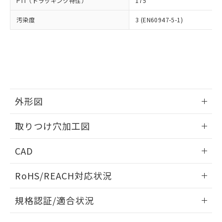
PTI（トラッキング特性）
175
たはお客様担当のオムロン制御
ください。
当社は、貴社製品を第三者に販売する
機器販売店・当社販売員にご確
在庫状況および標準価格結果を当社の
※2 対応予定月
「ｅ」：有害物質（10物質）のすべてが基
汚染度
3 (EN60947-5-1)
場合は、上記1、2および3の内容を当
認ください)
事前の承諾なく第三者に漏洩または開
準値以下であることを示します。
該第三者に通知します。また当社は、
示しないようお願いします。
部品在庫の切り替え状況などにより、予定
「10」：通常の使用状況下において有害物
販売先および販売に係わる関係者が違
マイパーツ機能（部品リスト作成サー
空
受注生産機種、また在庫状況の
月が前後することがあります。
質が外部に漏えいし、環境に深刻な影響を
法に輸出するおそれがある場合は、取
ビス）をご利用いただくには、I-Web
白
情報を公開していない機種
及ぼさない年数を意味します。
り引きをいたしません。
メンバーズにご登録されている必要が
「－」：未確認です。当社販売部門へお問
あります。
い合わせください。
お客様が当ウェブサイト上で当社にご
※3 非含有証明書ダウンロード
登録された部品リストについて、当社
外形図
および当社の共同利用者が、当社の製
下記の非含有証明書をダウンロードするこ
品・サービスに関するお客様との取
情報更新：2026/05/21
とができます。
取りつけ穴加工図
合意する
キャンセル
引・商談に必要な範囲で利用すること
をご了承ください。
情報更新：2026/05/21
EU RoHS指令（10物質）の非含有証明書
※当社の共同利用者とは、
"個人情報
CAD
51物質の非含有証明書（当社基準）
の共同利用に関して"
の「1.共同利
※本証明書は発行日時点で非含有を証明す
ログイン/会員登録いただくと、CADデータをダウンロー
用者の範囲」に記載されている法人を
RoHS/REACH対応状況
るもので、過去に遡って非含有を証明する
ドすることができます。
指します。
ものではありません。
情報更新：2026/7/29
また、RoHS指令のフタル酸エステル類４
規格認証/適合状況
物質の対応では、対応完了までの期間は出
ログイン/会員登録
EU RoHS
注意事項・凡例
荷製品に未対応品が混在することから備考