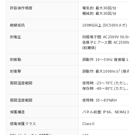
非含有に非対応の商品で、対応品を出す予
ご利用ください。
定はありません。
許容操作頻度
電気的: 最大30回/分
調査・確認中：EU RoHS指令（10物質）の
機械的: 最大30回/分
本サービスは、当社制御機器事業取扱
※1 中国RoHS○×表
非含有の対応状況を調査中または確認中の
商品の当社在庫状況および標準価格
絶縁抵抗
100MΩ以上 (DC500Vメガ)
商品です。
(税抜)を提供させていただくもので
「○」：最大均質材料含有率が中国RoHSの
非該当品：ライセンス料など無形物で、有
す。
耐電圧
同極端子間: AC2500V 50/60Hz
基準値以下であることを示します。
害物質有無と関係のない商品です。
当社制御機器事業取扱商品の中には、
各端子とアース間: AC2500V 50/
「×」：最大均質材料含有率が中国RoHSの
仕入先様の事情により、非含有部品として
(初期値)
本サービスの対象外となる商品もある
基準値を超えていることを示します。
いたものが、含有品と判明した場合などや
当社は、これら貴社製品のうち、外国
ことをご了承ください。
「－」：未確認です。当社販売部門へお問
むを得ず変更することがあります。
為替および外国貿易法に定める商品
耐振動
誤動作: 10～55Hz 複振幅 1.
在庫状況および標準価格照会結果は、
い合わせください。
（以下｢規制貨物等」という）を輸出
記載している更新日時点での社内デー
*EU RoHS指令（10物質）：
2
耐衝撃
誤動作: 最大1000m/s
(接点開
または国外への提供する場合は、日本
記
タに基づき作成されるものであり、閲
説明
鉛(Pb) 1000ppm以下、 水銀(Hg) 1000ppm以下、 カド
*中国RoHS10物質の基準値 (GB/T26572)：
国政府の輸出許可(または役務取引許
号
覧された時点での実際の在庫および標
ミウム(Cd) 100ppm以下、
Pb(鉛) :1000ppm、 Hg(水銀) : 1000ppm、 Cd(カドミウ
周囲温度範囲
使用時: -25～70℃ (ただし
可)を取得するなどの必要な手続きを
六価クロム(Cr(Ⅵ)) 1000ppm以下、ポリ臭化ビフェニル
ム) : 100ppm、
準価格とは異なる場合があることをご
保存時: -40～80℃ (ただし
類(PBB) 1000ppm以下、ポリ臭化ジフェニルエーテル類
Cr(Ⅵ)(六価クロム) : 1000ppm、 PBBs(ポリ臭化ビフェ
とります。
了承ください。
(PBDE) 1000ppm以下、フタル酸ビス(2-エチルヘキシ
○
一定数以上の在庫あり
ニル類) : 1000ppm、 PBDEs(ポリ臭化ジフェニルエーテ
当社は規制貨物を破棄する場合は、完
ル) (DEHP)(別名：DOP) 1000ppm以下、フタル酸ブチ
正式な納期状況および標準価格はお客
ル類) : 1000ppm、
周囲湿度範囲
使用時: 35～85%RH
ルベンジル（BBP） 1000ppm以下、フタル酸ジブチル
全に破砕するなど、違法に輸出されな
DBP(フタル酸ジブチル) : 1000ppm、 DIBP(フタル酸ジ
様のお取引先、またはお客様担当のオ
（DBP） 1000ppm以下、フタル酸ジイソブチル
イソブチル) : 1000ppm、 BBP(フタル酸ブチルベンジ
△
一定数には満たないが在庫あり
いよう必要な手段を講じます。
ムロン制御機器販売店・当社販売員に
(DIBP) 1000ppm以下
保護構造
パネル前面: IP66、NEMA13
ル) : 1000ppm、
当社は貴社製品を、核兵器、ミサイ
但し、RoHS指令で産業用監視および制御機器に対する
DEHP(フタル酸ビス(2-エチルヘキシル)) : 1000ppm
ご相談ください。
適用除外項目は除く。
ル、化学兵器、生物兵器またはその他
－
在庫なし(最新の在庫状況につ
感電保護クラス
Class II
オムロン制御機器販売店や当社販売拠
フタル酸エステル類の４物質については閾値を超える意
武器並びにこれらの製造装置等に一切
いては、お客様のお取引先、ま
図的な使用がないことを確認しています。
点は「
販売ネットワーク
」をご確認
※2 環境保護使用期限
使用いたしません。