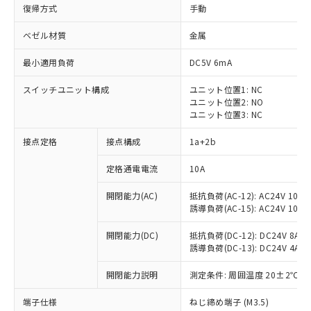
復帰方式
手動
ベゼル材質
金属
最小適用負荷
DC5V 6mA
スイッチユニット構成
ユニット位置1: NC
ユニット位置2: NO
ユニット位置3: NC
接点定格
接点構成
1a+2b
定格通電電流
10A
※1 対応状況
開閉能力(AC)
抵抗負荷(AC-12): AC24V 10A/A
誘導負荷(AC-15): AC24V 10A/AC
対応済み：EU RoHS指令（10物質）の
非含有に対応した製品が提供可能な商品で
開閉能力(DC)
抵抗負荷(DC-12): DC24V 8A/DC
す。
誘導負荷(DC-13): DC24V 4A/DC
対応予定：EU RoHS指令（10物質）の非含
ご利用条件
有に対応した製品に切り替える予定のある
開閉能力説明
測定条件: 周囲温度 20±2℃、
商品です。
対応予定なし：EU RoHS指令（10物質）の
端子仕様
ねじ締め端子 (M3.5)
以下の条件をお読みいただき、同意のうえ