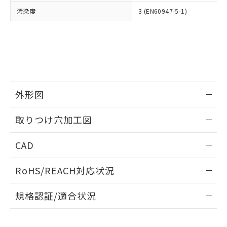
当社は、貴社製品を第三者に販売する
機器販売店・当社販売員にご確
在庫状況および標準価格結果を当社の
汚染度
3 (EN60947-5-1)
※2 対応予定月
「ｅ」：有害物質（10物質）のすべてが基
場合は、上記1、2および3の内容を当
認ください)
事前の承諾なく第三者に漏洩または開
準値以下であることを示します。
該第三者に通知します。また当社は、
示しないようお願いします。
部品在庫の切り替え状況などにより、予定
「10」：通常の使用状況下において有害物
販売先および販売に係わる関係者が違
マイパーツ機能（部品リスト作成サー
空
受注生産機種、また在庫状況の
月が前後することがあります。
質が外部に漏えいし、環境に深刻な影響を
法に輸出するおそれがある場合は、取
ビス）をご利用いただくには、I-Web
白
情報を公開していない機種
及ぼさない年数を意味します。
り引きをいたしません。
メンバーズにご登録されている必要が
「－」：未確認です。当社販売部門へお問
あります。
い合わせください。
お客様が当ウェブサイト上で当社にご
※3 非含有証明書ダウンロード
外形図
登録された部品リストについて、当社
および当社の共同利用者が、当社の製
下記の非含有証明書をダウンロードするこ
情報更新：2026/05/21
品・サービスに関するお客様との取
取りつけ穴加工図
とができます。
合意する
キャンセル
引・商談に必要な範囲で利用すること
をご了承ください。
情報更新：2026/05/21
EU RoHS指令（10物質）の非含有証明書
CAD
※当社の共同利用者とは、
"個人情報
51物質の非含有証明書（当社基準）
の共同利用に関して"
の「1.共同利
ログイン/会員登録いただくと、CADデータをダウンロー
※本証明書は発行日時点で非含有を証明す
用者の範囲」に記載されている法人を
RoHS/REACH対応状況
ドすることができます。
るもので、過去に遡って非含有を証明する
指します。
ものではありません。
情報更新：2026/7/29
規格認証/適合状況
また、RoHS指令のフタル酸エステル類４
物質の対応では、対応完了までの期間は出
ログイン/会員登録
EU RoHS
注意事項・凡例
荷製品に未対応品が混在することから備考
UL認証
CSA認証
CEマーキング