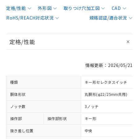
定格/性能
外形図
取りつけ穴加工図
CAD
RoHS/REACH対応状況
規格認証/適合状況
定格/性能
情報更新：2026/05/21
種類
キー形セレクタスイッチ
胴体形状
丸胴形(φ22/25mm共用)
ノッチ数
3ノッチ
操作部
操作部形状
キー形
抜き差し位置
中央