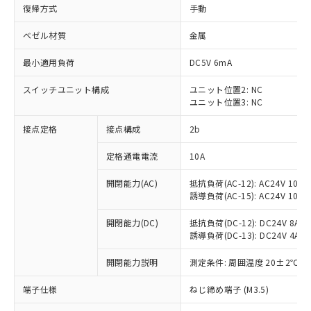
復帰方式
手動
ベゼル材質
金属
最小適用負荷
DC5V 6mA
スイッチユニット構成
ユニット位置2: NC
ユニット位置3: NC
接点定格
接点構成
2b
定格通電電流
10A
※1 対応状況
開閉能力(AC)
抵抗負荷(AC-12): AC24V 10A/A
誘導負荷(AC-15): AC24V 10A/AC
対応済み：EU RoHS指令（10物質）の
非含有に対応した製品が提供可能な商品で
開閉能力(DC)
抵抗負荷(DC-12): DC24V 8A/DC
す。
誘導負荷(DC-13): DC24V 4A/DC
対応予定：EU RoHS指令（10物質）の非含
ご利用条件
有に対応した製品に切り替える予定のある
開閉能力説明
測定条件: 周囲温度 20±2℃、
商品です。
端子仕様
ねじ締め端子 (M3.5)
対応予定なし：EU RoHS指令（10物質）の
以下の条件をお読みいただき、同意のうえ
非含有に非対応の商品で、対応品を出す予