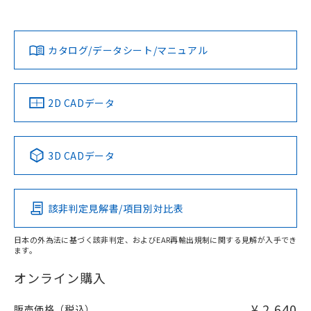
欄に対応日を記載しておりました。
既に当社にて対応品への在庫切替を完了
Yes
Yes
Yes
対応状況
対応予定月
※1
※2
ダウンロードデータをご利用いただく前に、以下を必ずお読
していることから、特段のことがない限
みください。
り、2022年1月12日より割愛しておりま
カタログ/データシート/マニュアル
対応済み
ソフトウェアの使用条件
す。
LR型式承認
DNV型式承認
BV型式承認
KR型式承
（イギリス
（ノルウェー
（フランス
（韓国
船舶規格）
船舶規格）
船舶規格）
船舶規格
中国 RoHS
注意事項・凡例
2D CADデータ
No
No
No
No
中国 RoHS表
※1 ※2
3D CADデータ
この製品の規格認証/適合状況ページへ
Pb
Hg
Cd
Cr(VI)
その他の認証はこちらのページからご検索ください
該非判定見解書/項目別対比表
X
O
O
O
日本の外為法に基づく該非判定、およびEAR再輸出規制に関する見解が入手でき
ます。
"対応済み"や非含有の記載がされた商品であっても、流通
在庫等で未対応品が混在する可能性があります。
オンライン購入
非含有品が必要な際は、弊社営業部門もしくは販売店へお
問い合わせください。
¥ 2,640
販売価格（税込）