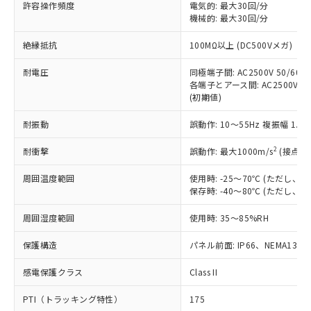
ご利用ください。
許容操作頻度
電気的: 最大30回/分
定はありません。
機械的: 最大30回/分
調査・確認中：EU RoHS指令（10物質）の
本サービスは、当社制御機器事業取扱
※1 中国RoHS○×表
非含有の対応状況を調査中または確認中の
絶縁抵抗
100MΩ以上 (DC500Vメガ)
商品の当社在庫状況および標準価格
商品です。
(税抜)を提供させていただくもので
「○」：最大均質材料含有率が中国RoHSの
非該当品：ライセンス料など無形物で、有
耐電圧
同極端子間: AC2500V 50/60Hz
す。
基準値以下であることを示します。
害物質有無と関係のない商品です。
各端子とアース間: AC2500V 50/
当社制御機器事業取扱商品の中には、
「×」：最大均質材料含有率が中国RoHSの
仕入先様の事情により、非含有部品として
(初期値)
本サービスの対象外となる商品もある
基準値を超えていることを示します。
いたものが、含有品と判明した場合などや
当社は、これら貴社製品のうち、外国
ことをご了承ください。
「－」：未確認です。当社販売部門へお問
耐振動
誤動作: 10～55Hz 複振幅 1.
むを得ず変更することがあります。
為替および外国貿易法に定める商品
在庫状況および標準価格照会結果は、
い合わせください。
（以下｢規制貨物等」という）を輸出
記載している更新日時点での社内デー
2
耐衝撃
誤動作: 最大1000m/s
(接点開
*EU RoHS指令（10物質）：
または国外への提供する場合は、日本
記
タに基づき作成されるものであり、閲
説明
鉛(Pb) 1000ppm以下、 水銀(Hg) 1000ppm以下、 カド
*中国RoHS10物質の基準値 (GB/T26572)：
国政府の輸出許可(または役務取引許
号
覧された時点での実際の在庫および標
ミウム(Cd) 100ppm以下、
周囲温度範囲
使用時: -25～70℃ (ただし
Pb(鉛) :1000ppm、 Hg(水銀) : 1000ppm、 Cd(カドミウ
可)を取得するなどの必要な手続きを
六価クロム(Cr(Ⅵ)) 1000ppm以下、ポリ臭化ビフェニル
ム) : 100ppm、
保存時: -40～80℃ (ただし
準価格とは異なる場合があることをご
類(PBB) 1000ppm以下、ポリ臭化ジフェニルエーテル類
Cr(Ⅵ)(六価クロム) : 1000ppm、 PBBs(ポリ臭化ビフェ
とります。
了承ください。
(PBDE) 1000ppm以下、フタル酸ビス(2-エチルヘキシ
○
一定数以上の在庫あり
ニル類) : 1000ppm、 PBDEs(ポリ臭化ジフェニルエーテ
当社は規制貨物を破棄する場合は、完
周囲湿度範囲
使用時: 35～85%RH
ル) (DEHP)(別名：DOP) 1000ppm以下、フタル酸ブチ
正式な納期状況および標準価格はお客
ル類) : 1000ppm、
ルベンジル（BBP） 1000ppm以下、フタル酸ジブチル
全に破砕するなど、違法に輸出されな
DBP(フタル酸ジブチル) : 1000ppm、 DIBP(フタル酸ジ
様のお取引先、またはお客様担当のオ
（DBP） 1000ppm以下、フタル酸ジイソブチル
イソブチル) : 1000ppm、 BBP(フタル酸ブチルベンジ
△
一定数には満たないが在庫あり
保護構造
パネル前面: IP66、NEMA13
いよう必要な手段を講じます。
ムロン制御機器販売店・当社販売員に
(DIBP) 1000ppm以下
ル) : 1000ppm、
当社は貴社製品を、核兵器、ミサイ
但し、RoHS指令で産業用監視および制御機器に対する
DEHP(フタル酸ビス(2-エチルヘキシル)) : 1000ppm
ご相談ください。
適用除外項目は除く。
感電保護クラス
Class II
ル、化学兵器、生物兵器またはその他
－
在庫なし(最新の在庫状況につ
オムロン制御機器販売店や当社販売拠
フタル酸エステル類の４物質については閾値を超える意
武器並びにこれらの製造装置等に一切
いては、お客様のお取引先、ま
図的な使用がないことを確認しています。
点は「
販売ネットワーク
」をご確認
PTI（トラッキング特性）
175
※2 環境保護使用期限
使用いたしません。
たはお客様担当のオムロン制御
ください。