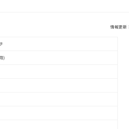
情報更新：2
チ
用)