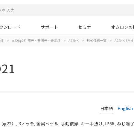
ウンロード
サポート
セミナ
オムロンの
示灯
>
φ22(φ25):照光・非照光・表示灯
>
A22NK
>
形式仕様一覧
>
A22NK-3MM-
021
日本語
English
2）, 3ノッチ, 金属ベゼル, 手動復帰, キー中抜け, IP66, ねじ端子