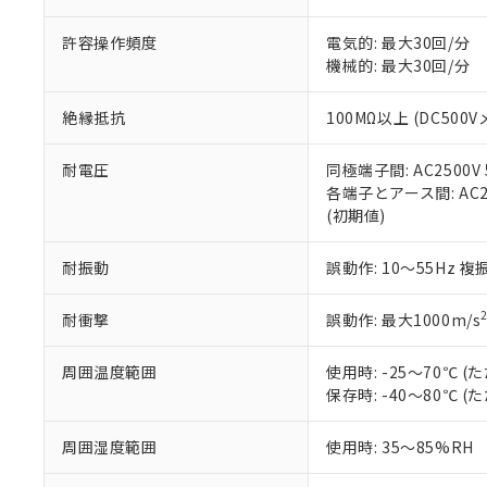
「－」：未確認で
鉛(Pb) 1000ppm以下、
くものです。
う）を輸出ま
記
説明
六価クロム(Cr(Ⅵ)) 1
許容操作頻度
電気的: 最大30回/分
当社制御機器
などの必要な
フタル酸ビス(2-エチルヘ
号
*中国RoHS10物質の基準値 
ル（DBP） 1000ppm
機械的: 最大30回/分
在庫状況およ
当社は規制貨
Pb(鉛) :1000ppm、 Hg
但し、RoHS指令で産
のであり、閲
ます。
Cr(Ⅵ)(六価クロム) : 
フタル酸エステル類の４
○
一定数以
DBP(フタル酸ジブチル) :
い。
当社は貴社製
絶縁抵抗
100MΩ以上 (DC500V
DEHP(フタル酸ビス(2-エ
正式な納期状
置等に一切使
当社販売員に
※2 対応予定月
△
一定数に
当社は、貴社
耐電圧
同極端子間: AC2500V 5
オムロン制御
また当社は、
※2 環境保護使
各端子とアース間: AC250
在庫状況およ
部品在庫の切り替
たしません。
－
在庫なし
(初期値)
す。
「ｅ」：有害物質
機器販売
マイパーツ機
「10」：通常の
耐振動
誤動作: 10～55Hz 複
ている必要が
味します。
空
受注生産
お客様が当ウ
※3 非含有証明
「－」：未確認で
白
が、当社の製
耐衝撃
誤動作: 最大1000m/s
さい。
下記の非含有証明
※当社の共同
周囲温度範囲
使用時: -25～70℃
いる法人を指
EU RoHS指令（
保存時: -40～80℃
51物質の非含有証
※本証明書は発行
周囲湿度範囲
使用時: 35～85%RH
また、RoHS指
混在することから