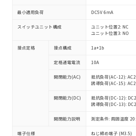
最小適用負荷
DC5V 6mA
スイッチユニット構成
ユニット位置2: NC
ユニット位置3: NO
接点定格
接点構成
1a+1b
定格通電電流
10A
※1 対応状況
開閉能力(AC)
抵抗負荷(AC-12): AC24
誘導負荷(AC-15): AC24V
対応済み：EU
対応予定：EU R
対応予定なし：EU
開閉能力(DC)
抵抗負荷(DC-12): DC24
調査・確認中：EU
誘導負荷(DC-13): DC24
ご利用条件
非該当品：ライセ
※1 中国RoHS
仕入先様の事情に
開閉能力説明
測定条件: 周囲温度 2
があります。
以下の条件をお読
「○」：最大均質
「×」：最大均質
端子仕様
ねじ締め端子 (M3.5)
本サービスは
当社は、これ
*EU RoHS指令（10物