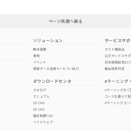
みください。
Yes
N/A
非含有証明書
※3
ページ先頭へ戻る
ダウンロードはこちら
型式承認
NK型式承認
ABS型式承認
韓国
（日本
（アメリカ
ソリューション
サービスサポ
舶規格）
船舶規格）
船舶規格）
解決提案
テスト機貸出
事例
ロボティクスサ
No
No
イベント
日本語相談窓口
現場データ活用サービスi-BELT
輸出該非判定
I)
PBBs
PBDEs
DBP
ダウンロードセンタ
eラーニング
この製品の規格認証/適合
その他の認証はこちらのページからご
カタログ
eラーニングのご
マニュアル
コースを選んで受
O
O
O
2D CAD
eラーニングコー
3D CAD
電気制御CAD
在庫等で未対応品が混在する可能性があります。
ソフトウェア
問い合わせください。