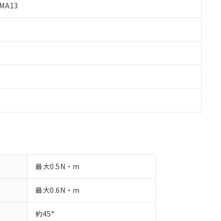
MA13
品への在庫切替を完了していることから、特段のことがない限り、20
す。
最大0.5N・m
最大0.6N・m
約45°