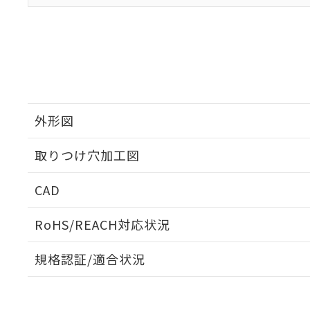
外形図
取りつけ穴加工図
CAD
ログイン/会員登録いただくと、CADデータをダウンロ
RoHS/REACH対応状況
規格認証/適合状況
EU RoHS
注意事項・凡例
UL認証
CSA認証
CEマーキング