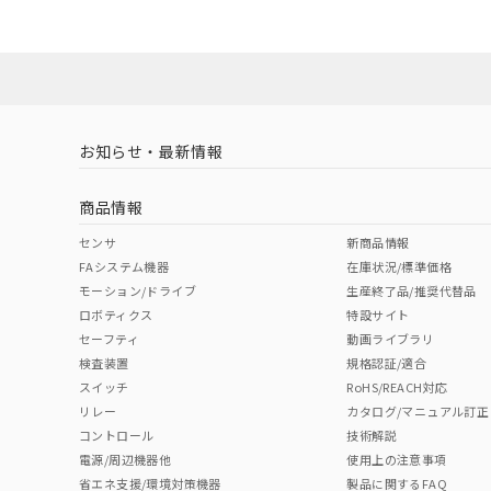
ダウンロードデータをご利用いただく前に、以下を必ずお読
Yes
Yes
Yes
対応状況
対応予定月
※1
※2
ソフトウェアの使用条件
対応済み
LR型式承認
DNV型式承認
BV型式承認
KR
（イギリス
（ノルウェー
（フランス
（
お知らせ・最新情報
中国 RoHS
注意事項・凡例
船舶規格）
船舶規格）
船舶規格）
船
商品情報
No
No
No
No
中国 RoHS表
※1 ※2
センサ
新商品情報
FAシステム機器
在庫状況/標準価格
Pb
Hg
Cd
Cr(V
モーション/ドライブ
生産終了品/推奨代替品
ロボティクス
特設サイト
セーフティ
動画ライブラリ
検査装置
規格認証/適合
X
O
O
O
スイッチ
RoHS/REACH対応
リレー
カタログ/マニュアル訂正
コントロール
技術解説
"対応済み"や非含有の記載がされた商品であっても、流通
電源/周辺機器他
使用上の注意事項
非含有品が必要な際は、弊社営業部門もしくは販売店へお
省エネ支援/環境対策機器
製品に関するFAQ