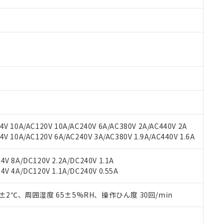
V 10A/AC120V 10A/AC240V 6A/AC380V 2A/AC440V 2A
 10A/AC120V 6A/AC240V 3A/AC380V 1.9A/AC440V 1.6A
 RoHS指令（10物質）の非含有に対応した製品が提供可能な商品です
oHS指令（10物質）の非含有に対応した製品に切り替える予定のある
 RoHS指令（10物質）の非含有に非対応の商品で、対応品を出す予
V 8A/DC120V 2.2A/DC240V 1.1A
 RoHS指令（10物質）の非含有の対応状況を調査中または確認中の
V 4A/DC120V 1.1A/DC240V 0.55A
ンス料など無形物で、有害物質有無と関係のない商品です。
○×表
より、非含有部品としていたものが、含有品と判明した場合などやむ
0±2℃、周囲湿度 65±5%RH、操作ひん度 30回/min
みいただき、同意のうえご利用ください。
材料含有率が中国RoHSの基準値以下であることを示します。
材料含有率が中国RoHSの基準値を超えていることを示します。
、当社制御機器事業取扱商品の当社在庫状況および標準価格(税抜)
ら貴社製品のうち、外国為替および外国貿易法に定める商品（以下｢
質）：