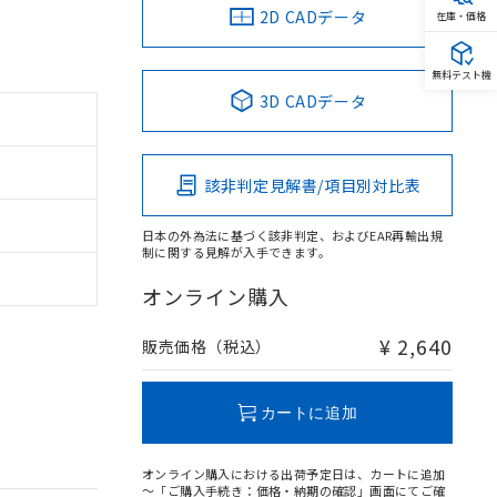
2D CADデータ
在庫・価格
無料テスト機
3D CADデータ
該非判定見解書/項目別対比表
日本の外為法に基づく該非判定、およびEAR再輸出規
制に関する見解が入手できます。
オンライン購入
¥ 2,640
販売価格（税込）
カートに追加
オンライン購入における出荷予定日は、カートに追加
～「ご購入手続き：価格・納期の確認」画面にてご確