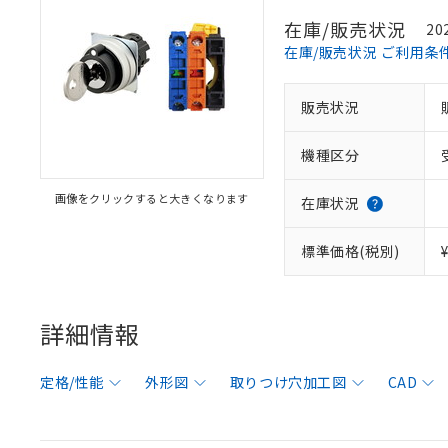
在庫/販売状況
20
在庫/販売状況 ご利用条
販売状況
機種区分
画像をクリックすると大きくなります
在庫状況
標準価格(税別)
詳細情報
定格/性能
外形図
取りつけ穴加工図
CAD