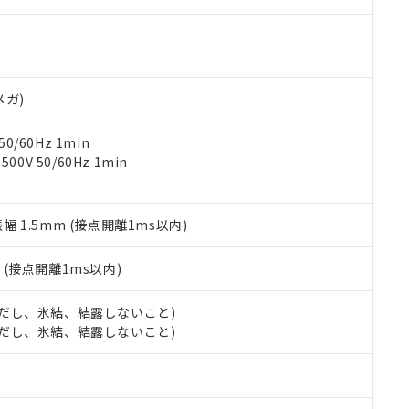
す。当社販売部門へお問い合わせください。
 水銀(Hg) 1000ppm以下、 カドミウム(Cd) 100ppm以下、
たは国外への提供する場合は、日本国政府の輸出許可(または役務取
000ppm以下、ポリ臭化ビフェニル類(PBB) 1000ppm以下、ポリ臭化ジフェニルエーテル類(P
事業取扱商品の中には、本サービスの対象外となる商品もあること
手続きをとります。
キシル) (DEHP)(別名：DOP) 1000ppm以下、フタル酸ブチルベンジル（BBP） 100
(GB/T26572)：
以下、フタル酸ジイソブチル (DIBP) 1000ppm以下
び標準価格照会結果は、記載している更新日時点での社内データに
物を破棄する場合は、完全に破砕するなど、違法に輸出されないよ
(水銀) : 1000ppm、 Cd(カドミウム) : 100ppm、
業用監視および制御機器に対する適用除外項目は除く。
覧された時点での実際の在庫および標準価格とは異なる場合がある
1000ppm、 PBBs(ポリ臭化ビフェニル類) : 1000ppm、 PBDEs(ポリ臭化ジフェニルエーテル類
物質については閾値を超える意図的な使用がないことを確認しています。
上の在庫あり
 1000ppm、 DIBP(フタル酸ジイソブチル) : 1000ppm、 BBP(フタル酸ブチルベンジル) :
品を、核兵器、ミサイル、化学兵器、生物兵器またはその他武器並
メガ)
チルヘキシル)) : 1000ppm
況および標準価格はお客様のお取引先、またはお客様担当のオムロ
用いたしません。
ご相談ください。
は満たないが在庫あり
製品を第三者に販売する場合は、上記1、2および3の内容を当該第
0/60Hz 1min
機器販売店や当社販売拠点は「
販売ネットワーク
」をご確認くだ
販売先および販売に係わる関係者が違法に輸出するおそれがある場
用期限
0V 50/60Hz 1min
び標準価格結果を当社の事前の承諾なく第三者に漏洩または開示し
え状況などにより、予定月が前後することがあります。
(最新の在庫状況については、お客様のお取引先、またはお客様担当
（10物質）のすべてが基準値以下であることを示します。
店・当社販売員にご確認ください)
能（部品リスト作成サービス）をご利用いただくには、I-Webメン
使用状況下において有害物質が外部に漏えいし、環境に深刻な影響を
振幅 1.5mm (接点開離1ms以内)
あります。
機種、また在庫状況の情報を公開していない機種
ェブサイト上で当社にご登録された部品リストについて、当社およ
書ダウンロード
す。当社販売部門へお問い合わせください。
品・サービスに関するお客様との取引・商談に必要な範囲で利用す
2
(接点開離1ms以内)
合意する
キャンセル
書をダウンロードすることができます。
利用者とは、
"個人情報の共同利用に関して"
の「1.共同利用者の
 (ただし、氷結、結露しないこと)
します。
10物質）の非含有証明書
 (ただし、氷結、結露しないこと)
明書（当社基準）
日時点で非含有を証明するもので、過去に遡って非含有を証明するも
令のフタル酸エステル類４物質の対応では、対応完了までの期間は出
備考欄に対応日を記載しておりました。