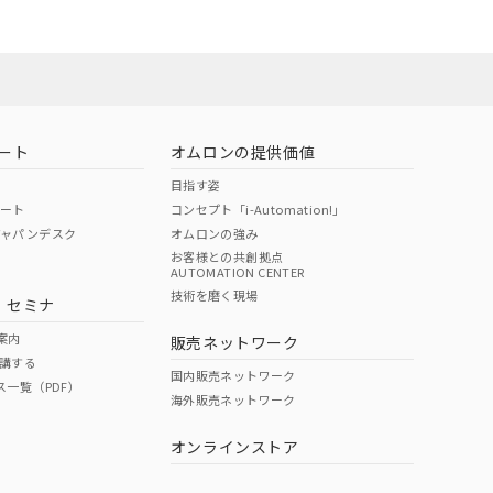
ート
オムロンの提供価値
目指す姿
ポート
コンセプト「i-Automation!」
ジャパンデスク
オムロンの強み
お客様との共創拠点
AUTOMATION CENTER
DIBP
BBP
DEHP
環境保護
技術を磨く現場
・セミナ
状況ページへ
使用期限
検索ください
案内
販売ネットワーク
講する
O
O
O
10
国内販売ネットワーク
ス一覧（PDF）
海外販売ネットワーク
オンラインストア