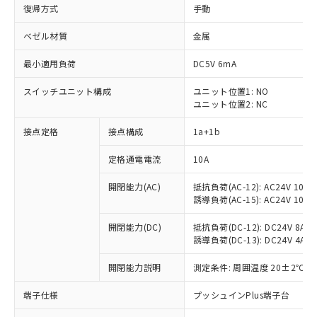
復帰方式
手動
ベゼル材質
金属
最小適用負荷
DC5V 6mA
スイッチユニット構成
ユニット位置1: NO
ユニット位置2: NC
接点定格
接点構成
1a+1b
定格通電電流
10A
開閉能力(AC)
抵抗負荷(AC-12): AC24V 10A/A
誘導負荷(AC-15): AC24V 10A/AC
開閉能力(DC)
抵抗負荷(DC-12): DC24V 8A/DC
誘導負荷(DC-13): DC24V 4A/DC
※1 対応状況
開閉能力説明
測定条件: 周囲温度 20±2℃、
対応済み：EU RoHS指令（10物質）の
端子仕様
プッシュインPlus端子台
非含有に対応した製品が提供可能な商品で