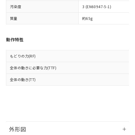
ルベンジル（BBP） 1000ppm以下、フタル酸ジブチル
全に破砕するなど、違法に輸出されな
DBP(フタル酸ジブチル) : 1000ppm、 DIBP(フタル酸ジ
様のお取引先、またはお客様担当のオ
（DBP） 1000ppm以下、フタル酸ジイソブチル
イソブチル) : 1000ppm、 BBP(フタル酸ブチルベンジ
汚染度
3 (EN60947-5-1)
△
一定数には満たないが在庫あり
いよう必要な手段を講じます。
ムロン制御機器販売店・当社販売員に
(DIBP) 1000ppm以下
ル) : 1000ppm、
当社は貴社製品を、核兵器、ミサイ
但し、RoHS指令で産業用監視および制御機器に対する
DEHP(フタル酸ビス(2-エチルヘキシル)) : 1000ppm
ご相談ください。
質量
約65g
適用除外項目は除く。
ル、化学兵器、生物兵器またはその他
－
在庫なし(最新の在庫状況につ
オムロン制御機器販売店や当社販売拠
フタル酸エステル類の４物質については閾値を超える意
武器並びにこれらの製造装置等に一切
いては、お客様のお取引先、ま
図的な使用がないことを確認しています。
点は「
販売ネットワーク
」をご確認
※2 環境保護使用期限
使用いたしません。
たはお客様担当のオムロン制御
ください。
動作特性
当社は、貴社製品を第三者に販売する
機器販売店・当社販売員にご確
在庫状況および標準価格結果を当社の
※2 対応予定月
「ｅ」：有害物質（10物質）のすべてが基
場合は、上記1、2および3の内容を当
認ください)
事前の承諾なく第三者に漏洩または開
準値以下であることを示します。
該第三者に通知します。また当社は、
示しないようお願いします。
もどりの力(RF)
部品在庫の切り替え状況などにより、予定
「10」：通常の使用状況下において有害物
販売先および販売に係わる関係者が違
マイパーツ機能（部品リスト作成サー
空
受注生産機種、また在庫状況の
月が前後することがあります。
質が外部に漏えいし、環境に深刻な影響を
法に輸出するおそれがある場合は、取
ビス）をご利用いただくには、I-Web
白
情報を公開していない機種
全体の動きに必要な力(TTF)
及ぼさない年数を意味します。
り引きをいたしません。
メンバーズにご登録されている必要が
「－」：未確認です。当社販売部門へお問
あります。
全体の動き(TT)
い合わせください。
お客様が当ウェブサイト上で当社にご
※3 非含有証明書ダウンロード
登録された部品リストについて、当社
および当社の共同利用者が、当社の製
下記の非含有証明書をダウンロードするこ
品・サービスに関するお客様との取
とができます。
合意する
キャンセル
引・商談に必要な範囲で利用すること
をご了承ください。
EU RoHS指令（10物質）の非含有証明書
※当社の共同利用者とは、
"個人情報
51物質の非含有証明書（当社基準）
外形図
の共同利用に関して"
の「1.共同利
※本証明書は発行日時点で非含有を証明す