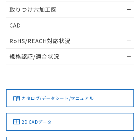
用者の範囲」に記載されている法人を
情報更新：2026/05/21
るもので、過去に遡って非含有を証明する
指します。
取りつけ穴加工図
ものではありません。
また、RoHS指令のフタル酸エステル類４
情報更新：2026/05/21
CAD
物質の対応では、対応完了までの期間は出
荷製品に未対応品が混在することから備考
ログイン/会員登録いただくと、CADデータをダウンロー
欄に対応日を記載しておりました。
RoHS/REACH対応状況
ドすることができます。
既に当社にて対応品への在庫切替を完了
していることから、特段のことがない限
情報更新：2026/7/29
規格認証/適合状況
り、2022年1月12日より割愛しておりま
す。
ログイン/会員登録
EU RoHS
注意事項・凡例
A22NK-3MM-01CA-P120についての規格認証/適合状況につ
いては、「カスタマーサポートセンタ お客様相談室」または
貴社担当オムロン営業員または販売店にお問い合わせくださ
対応状況
対応予定月
※1
※2
い。
ダウンロードデータをご利用いただく前に、以下を必ずお読
みください。
カタログ/データシート/マニュアル
対応済み
ソフトウェアの使用条件
お問い合わせ
中国 RoHS
注意事項・凡例
2D CADデータ