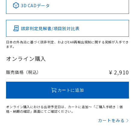
中国 RoHS表
※1 ※2
3D CADデータ
Pb
Hg
Cd
Cr(VI)
該非判定見解書/項目別対比表
X
O
O
O
日本の外為法に基づく該非判定、およびEAR再輸出規制に関する見解が入手でき
ます。
"対応済み"や非含有の記載がされた商品であっても、流通
在庫等で未対応品が混在する可能性があります。
オンライン購入
非含有品が必要な際は、弊社営業部門もしくは販売店へお
問い合わせください。
¥ 2,910
販売価格（税込）
この製品のRoHS/REACH対応状況ページへ
カートに追加
オンライン購入における出荷予定日は、カートに追加～「ご購入手続き：価
格・納期の確認」画面にてご確認ください。
カートをみる