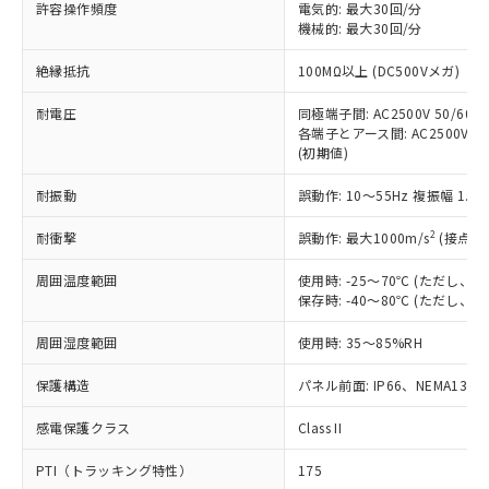
許容操作頻度
電気的: 最大30回/分
す。
機械的: 最大30回/分
対応予定：EU RoHS指令（10物質）の非含
ご利用条件
有に対応した製品に切り替える予定のある
絶縁抵抗
100MΩ以上 (DC500Vメガ)
商品です。
対応予定なし：EU RoHS指令（10物質）の
耐電圧
同極端子間: AC2500V 50/60Hz
以下の条件をお読みいただき、同意のうえ
非含有に非対応の商品で、対応品を出す予
各端子とアース間: AC2500V 50/
ご利用ください。
定はありません。
(初期値)
調査・確認中：EU RoHS指令（10物質）の
本サービスは、当社制御機器事業取扱
※1 中国RoHS○×表
非含有の対応状況を調査中または確認中の
耐振動
誤動作: 10～55Hz 複振幅 1.
商品の当社在庫状況および標準価格
商品です。
(税抜)を提供させていただくもので
「○」：最大均質材料含有率が中国RoHSの
2
耐衝撃
誤動作: 最大1000m/s
(接点開
非該当品：ライセンス料など無形物で、有
す。
基準値以下であることを示します。
害物質有無と関係のない商品です。
当社制御機器事業取扱商品の中には、
周囲温度範囲
使用時: -25～70℃ (ただし
「×」：最大均質材料含有率が中国RoHSの
仕入先様の事情により、非含有部品として
本サービスの対象外となる商品もある
保存時: -40～80℃ (ただし
基準値を超えていることを示します。
いたものが、含有品と判明した場合などや
当社は、これら貴社製品のうち、外国
ことをご了承ください。
「－」：未確認です。当社販売部門へお問
むを得ず変更することがあります。
為替および外国貿易法に定める商品
在庫状況および標準価格照会結果は、
周囲湿度範囲
使用時: 35～85%RH
い合わせください。
（以下｢規制貨物等」という）を輸出
記載している更新日時点での社内デー
*EU RoHS指令（10物質）：
または国外への提供する場合は、日本
保護構造
パネル前面: IP66、NEMA13
記
タに基づき作成されるものであり、閲
説明
鉛(Pb) 1000ppm以下、 水銀(Hg) 1000ppm以下、 カド
*中国RoHS10物質の基準値 (GB/T26572)：
国政府の輸出許可(または役務取引許
号
覧された時点での実際の在庫および標
ミウム(Cd) 100ppm以下、
Pb(鉛) :1000ppm、 Hg(水銀) : 1000ppm、 Cd(カドミウ
可)を取得するなどの必要な手続きを
六価クロム(Cr(Ⅵ)) 1000ppm以下、ポリ臭化ビフェニル
感電保護クラス
Class II
ム) : 100ppm、
準価格とは異なる場合があることをご
類(PBB) 1000ppm以下、ポリ臭化ジフェニルエーテル類
Cr(Ⅵ)(六価クロム) : 1000ppm、 PBBs(ポリ臭化ビフェ
とります。
了承ください。
(PBDE) 1000ppm以下、フタル酸ビス(2-エチルヘキシ
○
一定数以上の在庫あり
ニル類) : 1000ppm、 PBDEs(ポリ臭化ジフェニルエーテ
PTI（トラッキング特性）
175
当社は規制貨物を破棄する場合は、完
ル) (DEHP)(別名：DOP) 1000ppm以下、フタル酸ブチ
正式な納期状況および標準価格はお客
ル類) : 1000ppm、