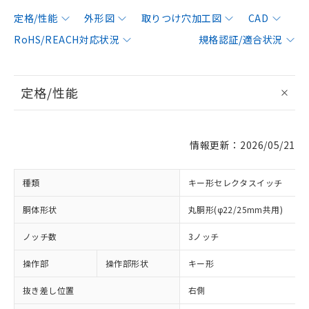
定格/性能
外形図
取りつけ穴加工図
CAD
RoHS/REACH対応状況
規格認証/適合状況
定格/性能
情報更新：2026/05/21
種類
キー形セレクタスイッチ
胴体形状
丸胴形(φ22/25mm共用)
ノッチ数
3ノッチ
操作部
操作部形状
キー形
抜き差し位置
右側