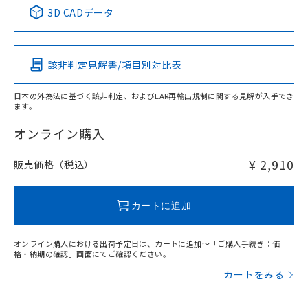
中国 RoHS表
※1 ※2
3D CADデータ
Pb
Hg
Cd
Cr(VI)
該非判定見解書/項目別対比表
X
O
O
O
日本の外為法に基づく該非判定、およびEAR再輸出規制に関する見解が入手でき
ます。
"対応済み"や非含有の記載がされた商品であっても、流通
在庫等で未対応品が混在する可能性があります。
オンライン購入
非含有品が必要な際は、弊社営業部門もしくは販売店へお
問い合わせください。
¥ 2,910
販売価格（税込）
この製品のRoHS/REACH対応状況ページへ
カートに追加
オンライン購入における出荷予定日は、カートに追加～「ご購入手続き：価
格・納期の確認」画面にてご確認ください。
カートをみる