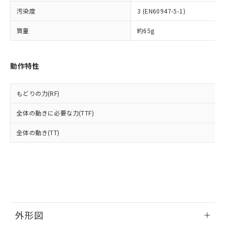
ルベンジル（BBP） 1000ppm以下、フタル酸ジブチル
全に破砕するなど、違法に輸出されな
DBP(フタル酸ジブチル) : 1000ppm、 DIBP(フタル酸ジ
様のお取引先、またはお客様担当のオ
（DBP） 1000ppm以下、フタル酸ジイソブチル
イソブチル) : 1000ppm、 BBP(フタル酸ブチルベンジ
汚染度
3 (EN60947-5-1)
△
一定数には満たないが在庫あり
いよう必要な手段を講じます。
ムロン制御機器販売店・当社販売員に
(DIBP) 1000ppm以下
ル) : 1000ppm、
当社は貴社製品を、核兵器、ミサイ
但し、RoHS指令で産業用監視および制御機器に対する
DEHP(フタル酸ビス(2-エチルヘキシル)) : 1000ppm
ご相談ください。
質量
約65g
適用除外項目は除く。
ル、化学兵器、生物兵器またはその他
－
在庫なし(最新の在庫状況につ
オムロン制御機器販売店や当社販売拠
フタル酸エステル類の４物質については閾値を超える意
武器並びにこれらの製造装置等に一切
いては、お客様のお取引先、ま
図的な使用がないことを確認しています。
点は「
販売ネットワーク
」をご確認
※2 環境保護使用期限
使用いたしません。
たはお客様担当のオムロン制御
ください。
動作特性
当社は、貴社製品を第三者に販売する
機器販売店・当社販売員にご確
在庫状況および標準価格結果を当社の
※2 対応予定月
「ｅ」：有害物質（10物質）のすべてが基
場合は、上記1、2および3の内容を当
認ください)
事前の承諾なく第三者に漏洩または開
準値以下であることを示します。
該第三者に通知します。また当社は、
示しないようお願いします。
もどりの力(RF)
部品在庫の切り替え状況などにより、予定
「10」：通常の使用状況下において有害物
販売先および販売に係わる関係者が違
マイパーツ機能（部品リスト作成サー
空
受注生産機種、また在庫状況の
月が前後することがあります。
質が外部に漏えいし、環境に深刻な影響を
法に輸出するおそれがある場合は、取
ビス）をご利用いただくには、I-Web
白
情報を公開していない機種
全体の動きに必要な力(TTF)
及ぼさない年数を意味します。
り引きをいたしません。
メンバーズにご登録されている必要が
「－」：未確認です。当社販売部門へお問
あります。
全体の動き(TT)
い合わせください。
お客様が当ウェブサイト上で当社にご
※3 非含有証明書ダウンロード
登録された部品リストについて、当社
および当社の共同利用者が、当社の製
下記の非含有証明書をダウンロードするこ
品・サービスに関するお客様との取
とができます。
合意する
キャンセル
引・商談に必要な範囲で利用すること
をご了承ください。
EU RoHS指令（10物質）の非含有証明書
※当社の共同利用者とは、
"個人情報
51物質の非含有証明書（当社基準）
外形図
の共同利用に関して"
の「1.共同利
※本証明書は発行日時点で非含有を証明す