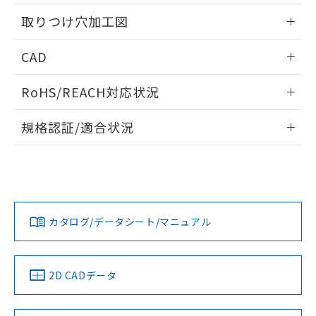
用者の範囲」に記載されている法人を
情報更新：2026/05/21
るもので、過去に遡って非含有を証明する
指します。
取りつけ穴加工図
ものではありません。
また、RoHS指令のフタル酸エステル類４
情報更新：2026/05/21
CAD
物質の対応では、対応完了までの期間は出
荷製品に未対応品が混在することから備考
ログイン/会員登録いただくと、CADデータをダウンロー
欄に対応日を記載しておりました。
RoHS/REACH対応状況
ドすることができます。
既に当社にて対応品への在庫切替を完了
していることから、特段のことがない限
情報更新：2026/7/29
規格認証/適合状況
り、2022年1月12日より割愛しておりま
す。
ログイン/会員登録
EU RoHS
注意事項・凡例
A22NK-3MM-01CA-P102についての規格認証/適合状況につ
いては、「カスタマーサポートセンタ お客様相談室」または
貴社担当オムロン営業員または販売店にお問い合わせくださ
対応状況
対応予定月
※1
※2
い。
ダウンロードデータをご利用いただく前に、以下を必ずお読
みください。
カタログ/データシート/マニュアル
対応済み
ソフトウェアの使用条件
お問い合わせ
中国 RoHS
注意事項・凡例
2D CADデータ