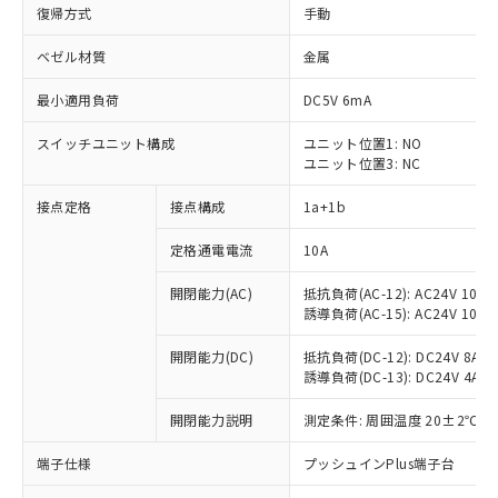
復帰方式
手動
ベゼル材質
金属
最小適用負荷
DC5V 6mA
スイッチユニット構成
ユニット位置1: NO
ユニット位置3: NC
接点定格
接点構成
1a+1b
定格通電電流
10A
開閉能力(AC)
抵抗負荷(AC-12): AC24V 10A/A
誘導負荷(AC-15): AC24V 10A/AC
開閉能力(DC)
抵抗負荷(DC-12): DC24V 8A/DC
誘導負荷(DC-13): DC24V 4A/DC
※1 対応状況
開閉能力説明
測定条件: 周囲温度 20±2℃、
対応済み：EU RoHS指令（10物質）の
端子仕様
プッシュインPlus端子台
非含有に対応した製品が提供可能な商品で