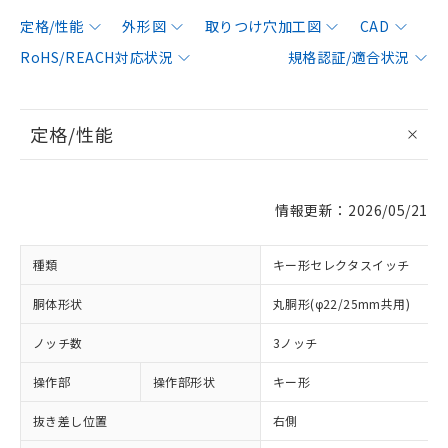
定格/性能
外形図
取りつけ穴加工図
CAD
RoHS/REACH対応状況
規格認証/適合状況
定格/性能
情報更新：2026/05/21
種類
キー形セレクタスイッチ
胴体形状
丸胴形(φ22/25mm共用)
ノッチ数
3ノッチ
操作部
操作部形状
キー形
抜き差し位置
右側