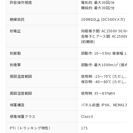
許容操作頻度
電気的: 最大30回/分
す。
機械的: 最大30回/分
対応予定：EU RoHS指令（10物質）の非含
ご利用条件
有に対応した製品に切り替える予定のある
絶縁抵抗
100MΩ以上 (DC500Vメガ)
商品です。
対応予定なし：EU RoHS指令（10物質）の
耐電圧
同極端子間: AC2500V 50/60Hz
以下の条件をお読みいただき、同意のうえ
非含有に非対応の商品で、対応品を出す予
各端子とアース間: AC2500V 50/
ご利用ください。
定はありません。
(初期値)
調査・確認中：EU RoHS指令（10物質）の
本サービスは、当社制御機器事業取扱
※1 中国RoHS○×表
非含有の対応状況を調査中または確認中の
耐振動
誤動作: 10～55Hz 複振幅 1.
商品の当社在庫状況および標準価格
商品です。
(税抜)を提供させていただくもので
「○」：最大均質材料含有率が中国RoHSの
2
耐衝撃
誤動作: 最大1000m/s
(接点開
非該当品：ライセンス料など無形物で、有
す。
基準値以下であることを示します。
害物質有無と関係のない商品です。
当社制御機器事業取扱商品の中には、
周囲温度範囲
使用時: -25～70℃ (ただし
「×」：最大均質材料含有率が中国RoHSの
仕入先様の事情により、非含有部品として
本サービスの対象外となる商品もある
保存時: -40～80℃ (ただし
基準値を超えていることを示します。
いたものが、含有品と判明した場合などや
当社は、これら貴社製品のうち、外国
ことをご了承ください。
「－」：未確認です。当社販売部門へお問
むを得ず変更することがあります。
為替および外国貿易法に定める商品
在庫状況および標準価格照会結果は、
周囲湿度範囲
使用時: 35～85%RH
い合わせください。
（以下｢規制貨物等」という）を輸出
記載している更新日時点での社内デー
*EU RoHS指令（10物質）：
または国外への提供する場合は、日本
保護構造
パネル前面: IP66、NEMA13
記
タに基づき作成されるものであり、閲
説明
鉛(Pb) 1000ppm以下、 水銀(Hg) 1000ppm以下、 カド
*中国RoHS10物質の基準値 (GB/T26572)：
国政府の輸出許可(または役務取引許
号
覧された時点での実際の在庫および標
ミウム(Cd) 100ppm以下、
Pb(鉛) :1000ppm、 Hg(水銀) : 1000ppm、 Cd(カドミウ
可)を取得するなどの必要な手続きを
六価クロム(Cr(Ⅵ)) 1000ppm以下、ポリ臭化ビフェニル
感電保護クラス
Class II
ム) : 100ppm、
準価格とは異なる場合があることをご
類(PBB) 1000ppm以下、ポリ臭化ジフェニルエーテル類
Cr(Ⅵ)(六価クロム) : 1000ppm、 PBBs(ポリ臭化ビフェ
とります。
了承ください。
(PBDE) 1000ppm以下、フタル酸ビス(2-エチルヘキシ
○
一定数以上の在庫あり
ニル類) : 1000ppm、 PBDEs(ポリ臭化ジフェニルエーテ
PTI（トラッキング特性）
175
当社は規制貨物を破棄する場合は、完
ル) (DEHP)(別名：DOP) 1000ppm以下、フタル酸ブチ
正式な納期状況および標準価格はお客
ル類) : 1000ppm、