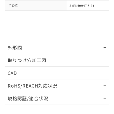
当社は、貴社製品を第三者に販売する
機器販売店・当社販売員にご確
在庫状況および標準価格結果を当社の
汚染度
3 (EN60947-5-1)
※2 対応予定月
「ｅ」：有害物質（10物質）のすべてが基
場合は、上記1、2および3の内容を当
認ください)
事前の承諾なく第三者に漏洩または開
準値以下であることを示します。
該第三者に通知します。また当社は、
示しないようお願いします。
部品在庫の切り替え状況などにより、予定
「10」：通常の使用状況下において有害物
販売先および販売に係わる関係者が違
マイパーツ機能（部品リスト作成サー
空
受注生産機種、また在庫状況の
月が前後することがあります。
質が外部に漏えいし、環境に深刻な影響を
法に輸出するおそれがある場合は、取
ビス）をご利用いただくには、I-Web
白
情報を公開していない機種
及ぼさない年数を意味します。
り引きをいたしません。
メンバーズにご登録されている必要が
「－」：未確認です。当社販売部門へお問
あります。
い合わせください。
お客様が当ウェブサイト上で当社にご
※3 非含有証明書ダウンロード
外形図
登録された部品リストについて、当社
および当社の共同利用者が、当社の製
下記の非含有証明書をダウンロードするこ
情報更新：2026/05/21
品・サービスに関するお客様との取
取りつけ穴加工図
とができます。
合意する
キャンセル
引・商談に必要な範囲で利用すること
をご了承ください。
情報更新：2026/05/21
EU RoHS指令（10物質）の非含有証明書
CAD
※当社の共同利用者とは、
"個人情報
51物質の非含有証明書（当社基準）
の共同利用に関して"
の「1.共同利
ログイン/会員登録いただくと、CADデータをダウンロー
※本証明書は発行日時点で非含有を証明す
用者の範囲」に記載されている法人を
RoHS/REACH対応状況
ドすることができます。
るもので、過去に遡って非含有を証明する
指します。
ものではありません。
情報更新：2026/7/29
規格認証/適合状況
また、RoHS指令のフタル酸エステル類４
物質の対応では、対応完了までの期間は出
ログイン/会員登録
EU RoHS
注意事項・凡例
A22NK-3MM-01CA-P101についての規格認証/適合状況につ
荷製品に未対応品が混在することから備考
いては、「カスタマーサポートセンタ お客様相談室」または