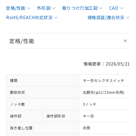
定格/性能
外形図
取りつけ穴加工図
CAD
RoHS/REACH対応状況
規格認証/適合状況
定格/性能
情報更新：2026/05/21
種類
キー形セレクタスイッチ
胴体形状
丸胴形(φ22/25mm共用)
ノッチ数
3ノッチ
操作部
操作部形状
キー形
抜き差し位置
右側