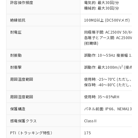
ご利用ください。
許容操作頻度
電気的: 最大30回/分
定はありません。
機械的: 最大30回/分
調査・確認中：EU RoHS指令（10物質）の
本サービスは、当社制御機器事業取扱
※1 中国RoHS○×表
非含有の対応状況を調査中または確認中の
絶縁抵抗
100MΩ以上 (DC500Vメガ)
商品の当社在庫状況および標準価格
商品です。
(税抜)を提供させていただくもので
「○」：最大均質材料含有率が中国RoHSの
非該当品：ライセンス料など無形物で、有
耐電圧
同極端子間: AC2500V 50/60Hz
す。
基準値以下であることを示します。
害物質有無と関係のない商品です。
各端子とアース間: AC2500V 50/
当社制御機器事業取扱商品の中には、
「×」：最大均質材料含有率が中国RoHSの
仕入先様の事情により、非含有部品として
(初期値)
本サービスの対象外となる商品もある
基準値を超えていることを示します。
いたものが、含有品と判明した場合などや
当社は、これら貴社製品のうち、外国
ことをご了承ください。
「－」：未確認です。当社販売部門へお問
耐振動
誤動作: 10～55Hz 複振幅 1.
むを得ず変更することがあります。
為替および外国貿易法に定める商品
在庫状況および標準価格照会結果は、
い合わせください。
（以下｢規制貨物等」という）を輸出
記載している更新日時点での社内デー
2
耐衝撃
誤動作: 最大1000m/s
(接点開
*EU RoHS指令（10物質）：
または国外への提供する場合は、日本
記
タに基づき作成されるものであり、閲
説明
鉛(Pb) 1000ppm以下、 水銀(Hg) 1000ppm以下、 カド
*中国RoHS10物質の基準値 (GB/T26572)：
国政府の輸出許可(または役務取引許
号
覧された時点での実際の在庫および標
ミウム(Cd) 100ppm以下、
周囲温度範囲
使用時: -25～70℃ (ただし
Pb(鉛) :1000ppm、 Hg(水銀) : 1000ppm、 Cd(カドミウ
可)を取得するなどの必要な手続きを
六価クロム(Cr(Ⅵ)) 1000ppm以下、ポリ臭化ビフェニル
ム) : 100ppm、
保存時: -40～80℃ (ただし
準価格とは異なる場合があることをご
類(PBB) 1000ppm以下、ポリ臭化ジフェニルエーテル類
Cr(Ⅵ)(六価クロム) : 1000ppm、 PBBs(ポリ臭化ビフェ
とります。
了承ください。
(PBDE) 1000ppm以下、フタル酸ビス(2-エチルヘキシ
○
一定数以上の在庫あり
ニル類) : 1000ppm、 PBDEs(ポリ臭化ジフェニルエーテ
当社は規制貨物を破棄する場合は、完
周囲湿度範囲
使用時: 35～85%RH
ル) (DEHP)(別名：DOP) 1000ppm以下、フタル酸ブチ
正式な納期状況および標準価格はお客
ル類) : 1000ppm、
ルベンジル（BBP） 1000ppm以下、フタル酸ジブチル
全に破砕するなど、違法に輸出されな
DBP(フタル酸ジブチル) : 1000ppm、 DIBP(フタル酸ジ
様のお取引先、またはお客様担当のオ
（DBP） 1000ppm以下、フタル酸ジイソブチル
イソブチル) : 1000ppm、 BBP(フタル酸ブチルベンジ
△
一定数には満たないが在庫あり
保護構造
パネル前面: IP66、NEMA13
いよう必要な手段を講じます。
ムロン制御機器販売店・当社販売員に
(DIBP) 1000ppm以下
ル) : 1000ppm、
当社は貴社製品を、核兵器、ミサイ
但し、RoHS指令で産業用監視および制御機器に対する
DEHP(フタル酸ビス(2-エチルヘキシル)) : 1000ppm
ご相談ください。
適用除外項目は除く。
感電保護クラス
Class II
ル、化学兵器、生物兵器またはその他
－
在庫なし(最新の在庫状況につ
オムロン制御機器販売店や当社販売拠
フタル酸エステル類の４物質については閾値を超える意
武器並びにこれらの製造装置等に一切
いては、お客様のお取引先、ま
図的な使用がないことを確認しています。
点は「
販売ネットワーク
」をご確認
PTI（トラッキング特性）
175
※2 環境保護使用期限
使用いたしません。
たはお客様担当のオムロン制御
ください。