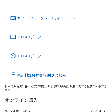
欄に対応日を記載しておりました。
貴社担当オムロン営業員または販売店にお問い合わせくださ
既に当社にて対応品への在庫切替を完了
対応状況
対応予定月
※1
※2
い。
ダウンロードデータをご利用いただく前に、以下を必ずお読
していることから、特段のことがない限
みください。
り、2022年1月12日より割愛しておりま
カタログ/データシート/マニュアル
対応済み
ソフトウェアの使用条件
す。
お問い合わせ
中国 RoHS
注意事項・凡例
2D CADデータ
中国 RoHS表
※1 ※2
3D CADデータ
Pb
Hg
Cd
Cr(VI)
該非判定見解書/項目別対比表
X
O
O
O
日本の外為法に基づく該非判定、およびEAR再輸出規制に関する見解が入手でき
ます。
"対応済み"や非含有の記載がされた商品であっても、流通
在庫等で未対応品が混在する可能性があります。
オンライン購入
非含有品が必要な際は、弊社営業部門もしくは販売店へお
問い合わせください。
¥ 2,910
販売価格（税込）