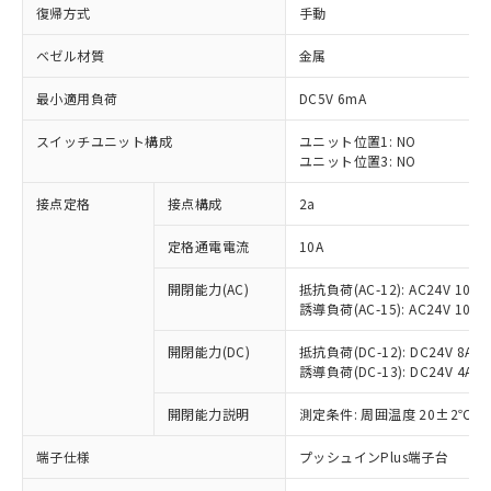
復帰方式
手動
ベゼル材質
金属
最小適用負荷
DC5V 6mA
スイッチユニット構成
ユニット位置1: NO
ユニット位置3: NO
接点定格
接点構成
2a
定格通電電流
10A
※1 対応状況
開閉能力(AC)
抵抗負荷(AC-12): AC24V 10A/A
誘導負荷(AC-15): AC24V 10A/AC
対応済み：EU RoHS指令（10物質）の
非含有に対応した製品が提供可能な商品で
開閉能力(DC)
抵抗負荷(DC-12): DC24V 8A/DC
す。
誘導負荷(DC-13): DC24V 4A/DC
対応予定：EU RoHS指令（10物質）の非含
ご利用条件
有に対応した製品に切り替える予定のある
開閉能力説明
測定条件: 周囲温度 20±2℃、
商品です。
端子仕様
プッシュインPlus端子台
対応予定なし：EU RoHS指令（10物質）の
以下の条件をお読みいただき、同意のうえ
非含有に非対応の商品で、対応品を出す予