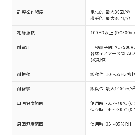
当社販売員に
※2 対応予定月
△
一定数に
当社は、貴社
オムロン制御
また当社は、
※2 環境保護使
許容操作頻度
電気的: 最大30回/分
在庫状況およ
部品在庫の切り替
たしません。
－
在庫なし
機械的: 最大30回/分
す。
「ｅ」：有害物質
機器販売
マイパーツ機
「10」：通常の
絶縁抵抗
100MΩ以上 (DC500V
ている必要が
味します。
空
受注生産
お客様が当ウ
※3 非含有証明
「－」：未確認で
白
が、当社の製
耐電圧
同極端子間: AC2500V 5
さい。
下記の非含有証明
各端子とアース間: AC250
※当社の共同
(初期値)
いる法人を指
EU RoHS指令（
51物質の非含有証
耐振動
誤動作: 10～55Hz 複
※本証明書は発行
また、RoHS指
耐衝撃
誤動作: 最大1000m/s
混在することから
既に当社にて対応
周囲温度範囲
使用時: -25～70℃
り割愛しておりま
保存時: -40～80℃
周囲湿度範囲
使用時: 35～85%RH