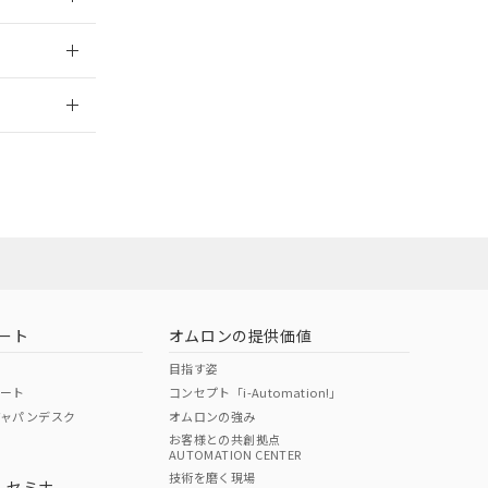
2026/7/29
ート
オムロンの提供価値
目指す姿
ポート
コンセプト「i-Automation!」
ジャパンデスク
オムロンの強み
お客様との共創拠点
AUTOMATION CENTER
DIBP
BBP
DEHP
環境保護
技術を磨く現場
・セミナ