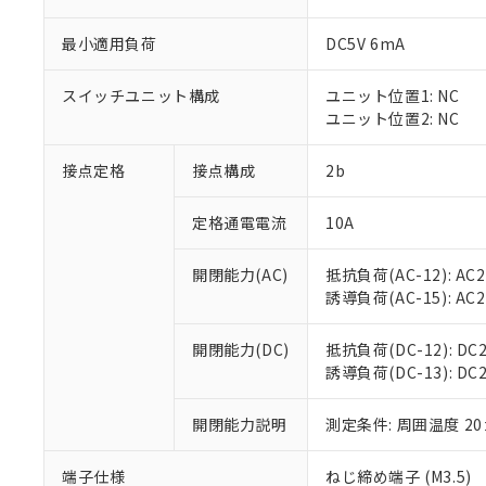
最小適用負荷
DC5V 6mA
スイッチユニット構成
ユニット位置1: NC
※1 対応状況
ユニット位置2: NC
対応済み：EU
接点定格
接点構成
2b
対応予定：EU R
対応予定なし：EU
調査・確認中：EU
定格通電電流
10A
ご利用条件
非該当品：ライセ
※1 中国RoHS
仕入先様の事情に
開閉能力(AC)
抵抗負荷(AC-12): AC24
があります。
以下の条件をお読
誘導負荷(AC-15): AC24V
「○」：最大均質
「×」：最大均質
本サービスは
当社は、これ
*EU RoHS指令（10物
「－」：未確認で
開閉能力(DC)
抵抗負荷(DC-12): DC24
鉛(Pb) 1000ppm以下、
くものです。
う）を輸出ま
記
説明
六価クロム(Cr(Ⅵ)) 1
誘導負荷(DC-13): DC24
当社制御機器
などの必要な
フタル酸ビス(2-エチルヘ
号
*中国RoHS10物質の基準値 
ル（DBP） 1000ppm
在庫状況およ
当社は規制貨
Pb(鉛) :1000ppm、 Hg
但し、RoHS指令で産
のであり、閲
開閉能力説明
測定条件: 周囲温度 2
ます。
Cr(Ⅵ)(六価クロム) : 
フタル酸エステル類の４
○
一定数以
DBP(フタル酸ジブチル) :
い。
当社は貴社製
DEHP(フタル酸ビス(2-エ
正式な納期状
置等に一切使
端子仕様
ねじ締め端子 (M3.5)