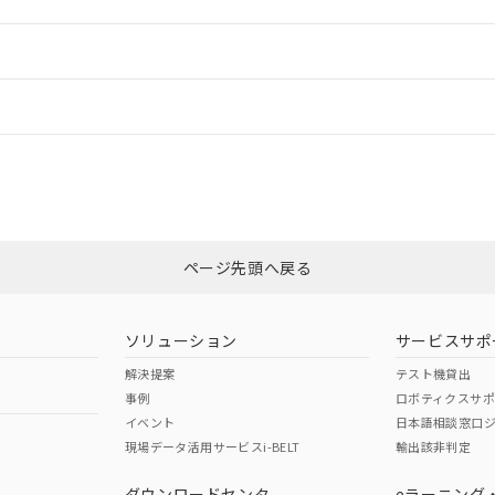
ードすることができます。
情報更新：
ログイン/会員登録
CCC認証
電波法
みください。
Yes
N/A
非含有証明書
※3
ページ先頭へ戻る
ダウンロードはこちら
型式承認
NK型式承認
ABS型式承認
韓国
（日本
（アメリカ
ソリューション
サービスサポ
舶規格）
船舶規格）
船舶規格）
解決提案
テスト機貸出
事例
ロボティクスサ
No
No
イベント
日本語相談窓口
現場データ活用サービスi-BELT
輸出該非判定
I)
PBBs
PBDEs
DBP
ダウンロードセンタ
eラーニング