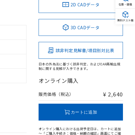
2D CADデータ
在庫・価格
無料テスト機
3D CADデータ
該非判定見解書/項目別対比表
日本の外為法に基づく該非判定、およびEAR再輸出規
制に関する見解が入手できます。
オンライン購入
¥ 2,640
販売価格（税込）
カートに追加
オンライン購入における出荷予定日は、カートに追加
～「ご購入手続き：価格・納期の確認」画面にてご確