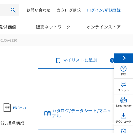
お問い合わせ
カタログ請求
ログイン/新規登録
検索
提供価値
販売ネットワーク
オンラインストア
01CA-G220
マイリストに追加
FAQ
チャット
お問い合わせ
PDF出力
カタログ/データシート/マニュ
アル
台, 接点構成:
ダウンロード