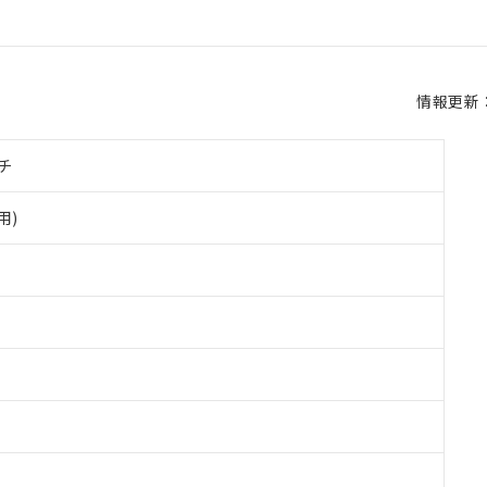
情報更新：2
チ
用)