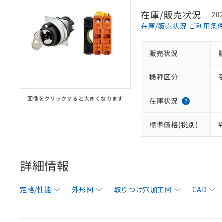
在庫/販売状況
20
在庫/販売状況 ご利用条
販売状況
機種区分
画像をクリックすると大きくなります
在庫状況
標準価格(税別)
詳細情報
定格/性能
外形図
取りつけ穴加工図
CAD