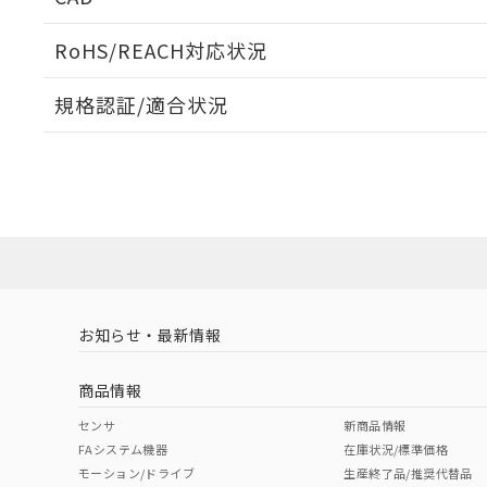
ログイン/会員登録いただくと、CADデータをダウンロ
RoHS/REACH対応状況
規格認証/適合状況
EU RoHS
注意事項・凡例
UL認証
CSA認証
CEマーキング
ダウンロードデータをご利用いただく前に、以下を必ずお読
Yes
Yes
Yes
対応状況
対応予定月
※1
※2
ソフトウェアの使用条件
対応済み
LR型式承認
DNV型式承認
BV型式承認
KR
（イギリス
（ノルウェー
（フランス
（
お知らせ・最新情報
中国 RoHS
注意事項・凡例
船舶規格）
船舶規格）
船舶規格）
船
商品情報
No
No
No
No
中国 RoHS表
※1 ※2
センサ
新商品情報
FAシステム機器
在庫状況/標準価格
Pb
Hg
Cd
Cr(V
モーション/ドライブ
生産終了品/推奨代替品