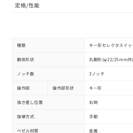
定格/性能
種類
キー形セレクタスイッ
胴体形状
丸胴形(φ22/25mm共
ノッチ数
3ノッチ
操作部
操作部形状
キー形
抜き差し位置
右側
復帰方式
手動
ベゼル材質
金属