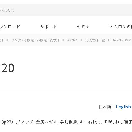
ウンロード
サポート
セミナ
オムロンの
示灯
>
φ22(φ25):照光・非照光・表示灯
>
A22NK
>
形式仕様一覧
>
A22NK-3MM-
220
日本語
English
2）, 3ノッチ, 金属ベゼル, 手動復帰, キー右抜け, IP66, ねじ端子