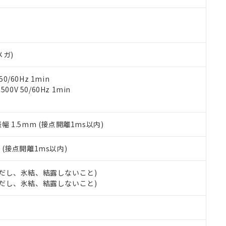
ご相談ください。
は満たないが在庫あり
製品を第三者に販売する場合は、上記1、2および3の内容を当該第
機器販売店や当社販売拠点は「
販売ネットワーク
」をご確認くだ
販売先および販売に係わる関係者が違法に輸出するおそれがある場
用期限
び標準価格結果を当社の事前の承諾なく第三者に漏洩または開示し
え状況などにより、予定月が前後することがあります。
(最新の在庫状況については、お客様のお取引先、またはお客様担当
（10物質）のすべてが基準値以下であることを示します。
店・当社販売員にご確認ください)
能（部品リスト作成サービス）をご利用いただくには、I-Webメン
使用状況下において有害物質が外部に漏えいし、環境に深刻な影響を
メガ)
あります。
機種、また在庫状況の情報を公開していない機種
ェブサイト上で当社にご登録された部品リストについて、当社およ
書ダウンロード
す。当社販売部門へお問い合わせください。
品・サービスに関するお客様との取引・商談に必要な範囲で利用す
0/60Hz 1min
合意する
キャンセル
書をダウンロードすることができます。
0V 50/60Hz 1min
利用者とは、
"個人情報の共同利用に関して"
の「1.共同利用者の
します。
10物質）の非含有証明書
明書（当社基準）
振幅 1.5mm (接点開離1ms以内)
日時点で非含有を証明するもので、過去に遡って非含有を証明するも
令のフタル酸エステル類４物質の対応では、対応完了までの期間は出
2
(接点開離1ms以内)
備考欄に対応日を記載しておりました。
品への在庫切替を完了していることから、特段のことがない限り、20
 (ただし、氷結、結露しないこと)
す。
 (ただし、氷結、結露しないこと)