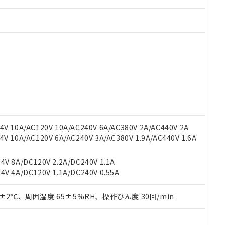
 RoHS指令（10物質）の非含有に対応した製品が提供可能な商品です
oHS指令（10物質）の非含有に対応した製品に切り替える予定のある
 RoHS指令（10物質）の非含有に非対応の商品で、対応品を出す予
 RoHS指令（10物質）の非含有の対応状況を調査中または確認中の
ンス料など無形物で、有害物質有無と関係のない商品です。
○×表
より、非含有部品としていたものが、含有品と判明した場合などやむ
V 10A/AC120V 10A/AC240V 6A/AC380V 2A/AC440V 2A
みいただき、同意のうえご利用ください。
 10A/AC120V 6A/AC240V 3A/AC380V 1.9A/AC440V 1.6A
材料含有率が中国RoHSの基準値以下であることを示します。
材料含有率が中国RoHSの基準値を超えていることを示します。
、当社制御機器事業取扱商品の当社在庫状況および標準価格(税抜)
ら貴社製品のうち、外国為替および外国貿易法に定める商品（以下｢
質）：
す。当社販売部門へお問い合わせください。
V 8A/DC120V 2.2A/DC240V 1.1A
 水銀(Hg) 1000ppm以下、 カドミウム(Cd) 100ppm以下、
たは国外への提供する場合は、日本国政府の輸出許可(または役務取
000ppm以下、ポリ臭化ビフェニル類(PBB) 1000ppm以下、ポリ臭化ジフェニルエーテル類(P
V 4A/DC120V 1.1A/DC240V 0.55A
事業取扱商品の中には、本サービスの対象外となる商品もあること
手続きをとります。
キシル) (DEHP)(別名：DOP) 1000ppm以下、フタル酸ブチルベンジル（BBP） 100
(GB/T26572)：
以下、フタル酸ジイソブチル (DIBP) 1000ppm以下
び標準価格照会結果は、記載している更新日時点での社内データに
物を破棄する場合は、完全に破砕するなど、違法に輸出されないよ
(水銀) : 1000ppm、 Cd(カドミウム) : 100ppm、
業用監視および制御機器に対する適用除外項目は除く。
覧された時点での実際の在庫および標準価格とは異なる場合がある
0±2℃、周囲湿度 65±5%RH、操作ひん度 30回/min
1000ppm、 PBBs(ポリ臭化ビフェニル類) : 1000ppm、 PBDEs(ポリ臭化ジフェニルエーテル類
物質については閾値を超える意図的な使用がないことを確認しています。
上の在庫あり
 1000ppm、 DIBP(フタル酸ジイソブチル) : 1000ppm、 BBP(フタル酸ブチルベンジル) :
品を、核兵器、ミサイル、化学兵器、生物兵器またはその他武器並
チルヘキシル)) : 1000ppm
況および標準価格はお客様のお取引先、またはお客様担当のオムロ
用いたしません。