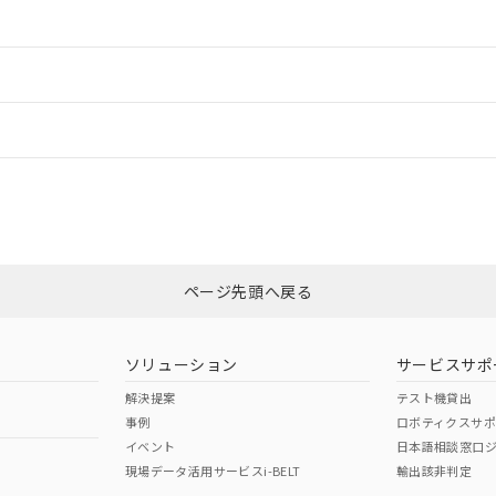
情報更新：2
ードすることができます。
情報更新：
ログイン/会員登録
CCC認証
電波法
みください。
Yes
N/A
非含有証明書
※3
ページ先頭へ戻る
ダウンロードはこちら
型式承認
NK型式承認
ABS型式承認
韓国
（日本
（アメリカ
ソリューション
サービスサポ
舶規格）
船舶規格）
船舶規格）
解決提案
テスト機貸出
事例
ロボティクスサ
No
No
イベント
日本語相談窓口
現場データ活用サービスi-BELT
輸出該非判定