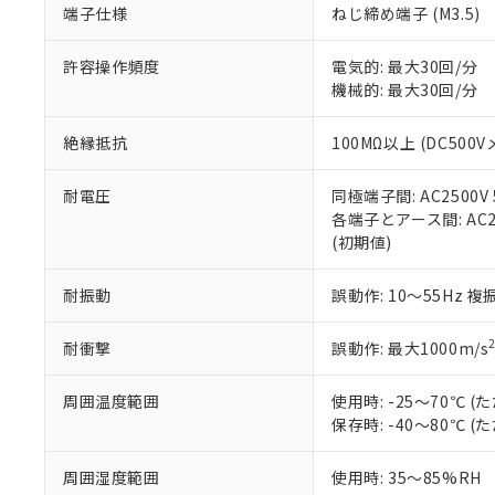
端子仕様
ねじ締め端子 (M3.5)
当社販売員に
※2 対応予定月
△
一定数に
当社は、貴社
オムロン制御
また当社は、
※2 環境保護使
在庫状況およ
部品在庫の切り替
たしません。
許容操作頻度
電気的: 最大30回/分
－
在庫なし
す。
機械的: 最大30回/分
「ｅ」：有害物質
機器販売
マイパーツ機
「10」：通常の
ている必要が
味します。
絶縁抵抗
100MΩ以上 (DC500V
空
受注生産
お客様が当ウ
※3 非含有証明
「－」：未確認で
白
が、当社の製
耐電圧
同極端子間: AC2500V 5
さい。
下記の非含有証明
各端子とアース間: AC250
※当社の共同
(初期値)
いる法人を指
EU RoHS指令（
51物質の非含有証
耐振動
誤動作: 10～55Hz 複
※本証明書は発行
また、RoHS指
混在することから
耐衝撃
誤動作: 最大1000m/s
既に当社にて対応
り割愛しておりま
周囲温度範囲
使用時: -25～70℃
保存時: -40～80℃
周囲湿度範囲
使用時: 35～85%RH