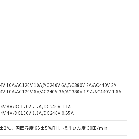
 RoHS指令（10物質）の非含有に対応した製品が提供可能な商品です
oHS指令（10物質）の非含有に対応した製品に切り替える予定のある
 RoHS指令（10物質）の非含有に非対応の商品で、対応品を出す予
 RoHS指令（10物質）の非含有の対応状況を調査中または確認中の
ンス料など無形物で、有害物質有無と関係のない商品です。
○×表
より、非含有部品としていたものが、含有品と判明した場合などやむ
V 10A/AC120V 10A/AC240V 6A/AC380V 2A/AC440V 2A
みいただき、同意のうえご利用ください。
材料含有率が中国RoHSの基準値以下であることを示します。
 10A/AC120V 6A/AC240V 3A/AC380V 1.9A/AC440V 1.6A
材料含有率が中国RoHSの基準値を超えていることを示します。
、当社制御機器事業取扱商品の当社在庫状況および標準価格(税抜)
ら貴社製品のうち、外国為替および外国貿易法に定める商品（以下｢
質）：
す。当社販売部門へお問い合わせください。
 水銀(Hg) 1000ppm以下、 カドミウム(Cd) 100ppm以下、
たは国外への提供する場合は、日本国政府の輸出許可(または役務取
V 8A/DC120V 2.2A/DC240V 1.1A
000ppm以下、ポリ臭化ビフェニル類(PBB) 1000ppm以下、ポリ臭化ジフェニルエーテル類(P
事業取扱商品の中には、本サービスの対象外となる商品もあること
手続きをとります。
V 4A/DC120V 1.1A/DC240V 0.55A
キシル) (DEHP)(別名：DOP) 1000ppm以下、フタル酸ブチルベンジル（BBP） 100
(GB/T26572)：
以下、フタル酸ジイソブチル (DIBP) 1000ppm以下
び標準価格照会結果は、記載している更新日時点での社内データに
物を破棄する場合は、完全に破砕するなど、違法に輸出されないよ
(水銀) : 1000ppm、 Cd(カドミウム) : 100ppm、
業用監視および制御機器に対する適用除外項目は除く。
覧された時点での実際の在庫および標準価格とは異なる場合がある
1000ppm、 PBBs(ポリ臭化ビフェニル類) : 1000ppm、 PBDEs(ポリ臭化ジフェニルエーテル類
物質については閾値を超える意図的な使用がないことを確認しています。
0±2℃、周囲湿度 65±5%RH、操作ひん度 30回/min
上の在庫あり
 1000ppm、 DIBP(フタル酸ジイソブチル) : 1000ppm、 BBP(フタル酸ブチルベンジル) :
品を、核兵器、ミサイル、化学兵器、生物兵器またはその他武器並
チルヘキシル)) : 1000ppm
況および標準価格はお客様のお取引先、またはお客様担当のオムロ
用いたしません。