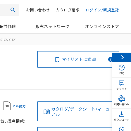
お問い合わせ
カタログ請求
ログイン/新規登録
検索
提供価値
販売ネットワーク
オンラインストア
01CA-G121
マイリストに追加
FAQ
チャット
お問い合わせ
PDF出力
カタログ/データシート/マニュ
アル
台, 接点構成:
ダウンロード