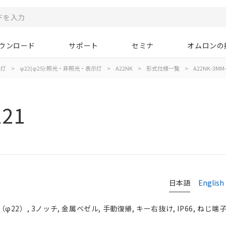
ウンロード
サポート
セミナ
オムロンの
示灯
>
φ22(φ25):照光・非照光・表示灯
>
A22NK
>
形式仕様一覧
>
A22NK-3MM-
121
日本語
English
2）, 3ノッチ, 金属ベゼル, 手動復帰, キー右抜け, IP66, ねじ端子