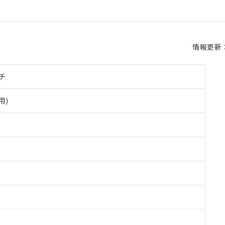
情報更新：2
チ
用)