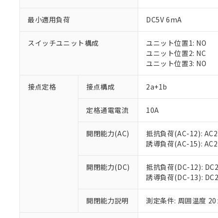
最小適用負荷
DC5V 6mA
スイッチユニット構成
ユニット位置1: NO
※1 対応状況
ユニット位置2: NC
ユニット位置3: NO
対応済み：EU
対応予定：EU R
接点定格
接点構成
2a+1b
対応予定なし：EU
調査・確認中：EU
ご利用条件
定格通電電流
10A
非該当品：ライセ
※1 中国RoHS
仕入先様の事情に
開閉能力(AC)
抵抗負荷(AC-12): AC24
があります。
以下の条件をお読
「○」：最大均質
誘導負荷(AC-15): AC24V
「×」：最大均質
本サービスは
当社は、これ
*EU RoHS指令（10物
「－」：未確認で
鉛(Pb) 1000ppm以下、
くものです。
う）を輸出ま
開閉能力(DC)
抵抗負荷(DC-12): DC24
記
説明
六価クロム(Cr(Ⅵ)) 1
当社制御機器
などの必要な
誘導負荷(DC-13): DC24
フタル酸ビス(2-エチルヘ
号
*中国RoHS10物質の基準値 
ル（DBP） 1000ppm
在庫状況およ
当社は規制貨
Pb(鉛) :1000ppm、 Hg
但し、RoHS指令で産
のであり、閲
ます。
Cr(Ⅵ)(六価クロム) : 
フタル酸エステル類の４
開閉能力説明
測定条件: 周囲温度 2
○
一定数以
DBP(フタル酸ジブチル) :
い。
当社は貴社製
DEHP(フタル酸ビス(2-エ
正式な納期状
置等に一切使