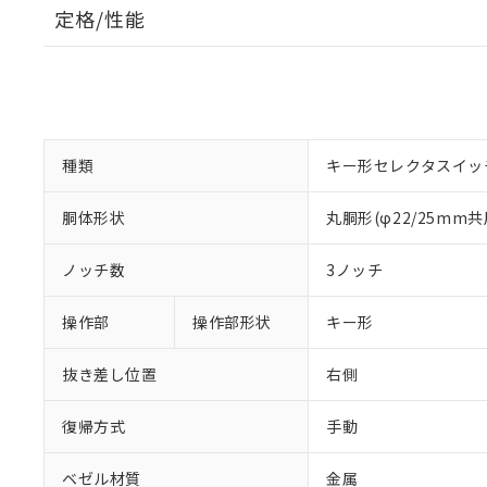
定格/性能
種類
キー形セレクタスイッ
胴体形状
丸胴形(φ22/25mm共
ノッチ数
3ノッチ
操作部
操作部形状
キー形
抜き差し位置
右側
復帰方式
手動
ベゼル材質
金属