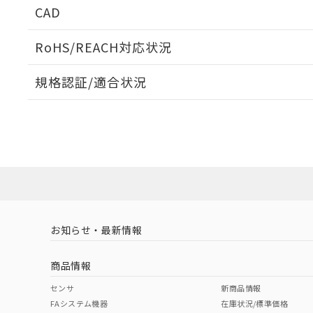
CAD
ログイン/会員登録いただくと、CADデータをダウンロ
RoHS/REACH対応状況
規格認証/適合状況
EU RoHS
注意事項・凡例
UL認証
CSA認証
CEマーキング
ダウンロードデータをご利用いただく前に、以下を必ずお読
Yes
Yes
Yes
対応状況
対応予定月
※1
※2
ソフトウェアの使用条件
対応済み
LR型式承認
DNV型式承認
BV型式承認
KR
（イギリス
（ノルウェー
（フランス
（
お知らせ・最新情報
中国 RoHS
注意事項・凡例
船舶規格）
船舶規格）
船舶規格）
船
商品情報
No
No
No
No
中国 RoHS表
※1 ※2
センサ
新商品情報
FAシステム機器
在庫状況/標準価格