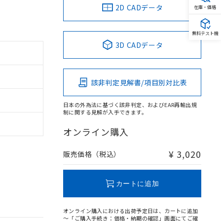
2D CADデータ
在庫・価格
無料テスト機
3D CADデータ
該非判定見解書/項目別対比表
日本の外為法に基づく該非判定、およびEAR再輸出規
制に関する見解が入手できます。
オンライン購入
¥ 3,020
販売価格（税込）
カートに追加
オンライン購入における出荷予定日は、カートに追加
～「ご購入手続き：価格・納期の確認」画面にてご確