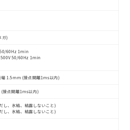
ご相談ください。
は満たないが在庫あり
製品を第三者に販売する場合は、上記1、2および3の内容を当該第
機器販売店や当社販売拠点は「
販売ネットワーク
」をご確認くだ
販売先および販売に係わる関係者が違法に輸出するおそれがある場
用期限
び標準価格結果を当社の事前の承諾なく第三者に漏洩または開示し
え状況などにより、予定月が前後することがあります。
(最新の在庫状況については、お客様のお取引先、またはお客様担当
（10物質）のすべてが基準値以下であることを示します。
店・当社販売員にご確認ください)
能（部品リスト作成サービス）をご利用いただくには、I-Webメン
使用状況下において有害物質が外部に漏えいし、環境に深刻な影響を
あります。
メガ)
機種、また在庫状況の情報を公開していない機種
ェブサイト上で当社にご登録された部品リストについて、当社およ
書ダウンロード
す。当社販売部門へお問い合わせください。
品・サービスに関するお客様との取引・商談に必要な範囲で利用す
合意する
キャンセル
0/60Hz 1min
書をダウンロードすることができます。
0V 50/60Hz 1min
利用者とは、
"個人情報の共同利用に関して"
の「1.共同利用者の
します。
10物質）の非含有証明書
明書（当社基準）
振幅 1.5mm (接点開離1ms以内)
日時点で非含有を証明するもので、過去に遡って非含有を証明するも
令のフタル酸エステル類４物質の対応では、対応完了までの期間は出
備考欄に対応日を記載しておりました。
2
(接点開離1ms以内)
品への在庫切替を完了していることから、特段のことがない限り、20
す。
 (ただし、氷結、結露しないこと)
 (ただし、氷結、結露しないこと)