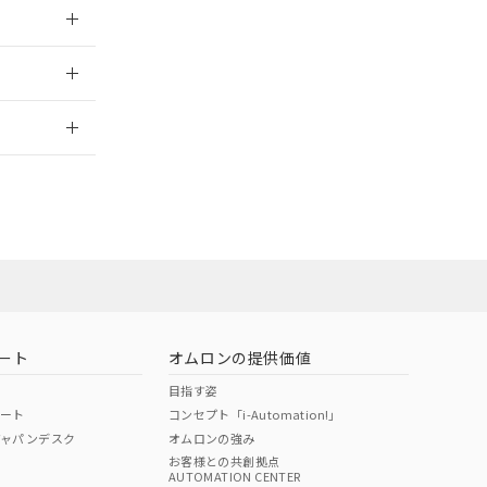
026/05/21
2026/7/29
ート
オムロンの提供価値
目指す姿
ポート
コンセプト「i-Automation!」
ジャパンデスク
オムロンの強み
お客様との共創拠点
AUTOMATION CENTER