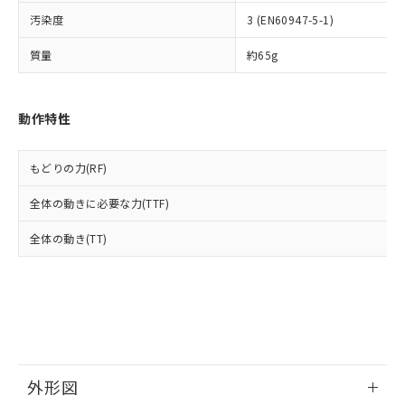
ルベンジル（BBP） 1000ppm以下、フタル酸ジブチル
全に破砕するなど、違法に輸出されな
DBP(フタル酸ジブチル) : 1000ppm、 DIBP(フタル酸ジ
様のお取引先、またはお客様担当のオ
（DBP） 1000ppm以下、フタル酸ジイソブチル
イソブチル) : 1000ppm、 BBP(フタル酸ブチルベンジ
汚染度
3 (EN60947-5-1)
△
一定数には満たないが在庫あり
いよう必要な手段を講じます。
ムロン制御機器販売店・当社販売員に
(DIBP) 1000ppm以下
ル) : 1000ppm、
当社は貴社製品を、核兵器、ミサイ
但し、RoHS指令で産業用監視および制御機器に対する
DEHP(フタル酸ビス(2-エチルヘキシル)) : 1000ppm
ご相談ください。
質量
約65g
適用除外項目は除く。
ル、化学兵器、生物兵器またはその他
－
在庫なし(最新の在庫状況につ
オムロン制御機器販売店や当社販売拠
フタル酸エステル類の４物質については閾値を超える意
武器並びにこれらの製造装置等に一切
いては、お客様のお取引先、ま
図的な使用がないことを確認しています。
点は「
販売ネットワーク
」をご確認
※2 環境保護使用期限
使用いたしません。
たはお客様担当のオムロン制御
ください。
動作特性
当社は、貴社製品を第三者に販売する
機器販売店・当社販売員にご確
在庫状況および標準価格結果を当社の
※2 対応予定月
「ｅ」：有害物質（10物質）のすべてが基
場合は、上記1、2および3の内容を当
認ください)
事前の承諾なく第三者に漏洩または開
準値以下であることを示します。
該第三者に通知します。また当社は、
示しないようお願いします。
もどりの力(RF)
部品在庫の切り替え状況などにより、予定
「10」：通常の使用状況下において有害物
販売先および販売に係わる関係者が違
マイパーツ機能（部品リスト作成サー
空
受注生産機種、また在庫状況の
月が前後することがあります。
質が外部に漏えいし、環境に深刻な影響を
法に輸出するおそれがある場合は、取
ビス）をご利用いただくには、I-Web
白
情報を公開していない機種
全体の動きに必要な力(TTF)
及ぼさない年数を意味します。
り引きをいたしません。
メンバーズにご登録されている必要が
「－」：未確認です。当社販売部門へお問
あります。
全体の動き(TT)
い合わせください。
お客様が当ウェブサイト上で当社にご
※3 非含有証明書ダウンロード
登録された部品リストについて、当社
および当社の共同利用者が、当社の製
下記の非含有証明書をダウンロードするこ
品・サービスに関するお客様との取
とができます。
合意する
キャンセル
引・商談に必要な範囲で利用すること
をご了承ください。
EU RoHS指令（10物質）の非含有証明書
※当社の共同利用者とは、
"個人情報
51物質の非含有証明書（当社基準）
外形図
の共同利用に関して"
の「1.共同利
※本証明書は発行日時点で非含有を証明す