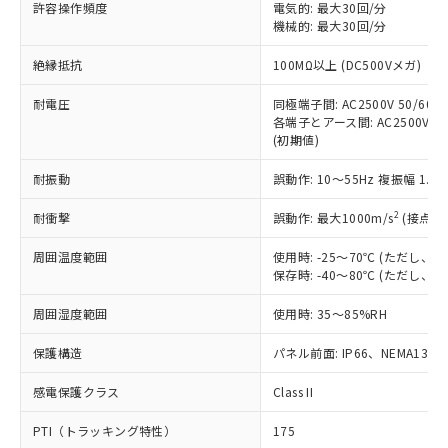
許容操作頻度
電気的: 最大30回/分
す。
機械的: 最大30回/分
対応予定：EU RoHS指令（10物質）の非含
ご利用条件
有に対応した製品に切り替える予定のある
絶縁抵抗
100MΩ以上 (DC500Vメガ)
商品です。
対応予定なし：EU RoHS指令（10物質）の
耐電圧
同極端子間: AC2500V 50/60Hz
以下の条件をお読みいただき、同意のうえ
非含有に非対応の商品で、対応品を出す予
各端子とアース間: AC2500V 50/
ご利用ください。
定はありません。
(初期値)
調査・確認中：EU RoHS指令（10物質）の
本サービスは、当社制御機器事業取扱
※1 中国RoHS○×表
非含有の対応状況を調査中または確認中の
耐振動
誤動作: 10～55Hz 複振幅 1.
商品の当社在庫状況および標準価格
商品です。
(税抜)を提供させていただくもので
「○」：最大均質材料含有率が中国RoHSの
2
耐衝撃
誤動作: 最大1000m/s
(接点開
非該当品：ライセンス料など無形物で、有
す。
基準値以下であることを示します。
害物質有無と関係のない商品です。
当社制御機器事業取扱商品の中には、
周囲温度範囲
使用時: -25～70℃ (ただし
「×」：最大均質材料含有率が中国RoHSの
仕入先様の事情により、非含有部品として
本サービスの対象外となる商品もある
保存時: -40～80℃ (ただし
基準値を超えていることを示します。
いたものが、含有品と判明した場合などや
当社は、これら貴社製品のうち、外国
ことをご了承ください。
「－」：未確認です。当社販売部門へお問
むを得ず変更することがあります。
為替および外国貿易法に定める商品
在庫状況および標準価格照会結果は、
周囲湿度範囲
使用時: 35～85%RH
い合わせください。
（以下｢規制貨物等」という）を輸出
記載している更新日時点での社内デー
*EU RoHS指令（10物質）：
または国外への提供する場合は、日本
保護構造
パネル前面: IP66、NEMA13
記
タに基づき作成されるものであり、閲
説明
鉛(Pb) 1000ppm以下、 水銀(Hg) 1000ppm以下、 カド
*中国RoHS10物質の基準値 (GB/T26572)：
国政府の輸出許可(または役務取引許
号
覧された時点での実際の在庫および標
ミウム(Cd) 100ppm以下、
Pb(鉛) :1000ppm、 Hg(水銀) : 1000ppm、 Cd(カドミウ
可)を取得するなどの必要な手続きを
六価クロム(Cr(Ⅵ)) 1000ppm以下、ポリ臭化ビフェニル
感電保護クラス
Class II
ム) : 100ppm、
準価格とは異なる場合があることをご
類(PBB) 1000ppm以下、ポリ臭化ジフェニルエーテル類
Cr(Ⅵ)(六価クロム) : 1000ppm、 PBBs(ポリ臭化ビフェ
とります。
了承ください。
(PBDE) 1000ppm以下、フタル酸ビス(2-エチルヘキシ
○
一定数以上の在庫あり
ニル類) : 1000ppm、 PBDEs(ポリ臭化ジフェニルエーテ
PTI（トラッキング特性）
175
当社は規制貨物を破棄する場合は、完
ル) (DEHP)(別名：DOP) 1000ppm以下、フタル酸ブチ
正式な納期状況および標準価格はお客
ル類) : 1000ppm、