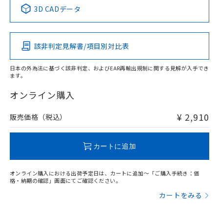
中国 RoHS表
※1 ※2
3D CADデータ
Pb
Hg
Cd
Cr(VI)
該非判定見解書/項目別対比表
X
O
O
O
日本の外為法に基づく該非判定、およびEAR再輸出規制に関する見解が入手でき
ます。
"対応済み"や非含有の記載がされた商品であっても、流通
在庫等で未対応品が混在する可能性があります。
オンライン購入
非含有品が必要な際は、弊社営業部門もしくは販売店へお
問い合わせください。
¥ 2,910
販売価格（税込）
この製品のRoHS/REACH対応状況ページへ
カートに追加
オンライン購入における出荷予定日は、カートに追加～「ご購入手続き：価
格・納期の確認」画面にてご確認ください。
カートをみる