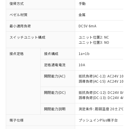
復帰方式
手動
ベゼル材質
金属
最小適用負荷
DC5V 6mA
スイッチユニット構成
ユニット位置2: NC
ユニット位置3: NO
接点定格
接点構成
1a+1b
定格通電電流
10A
開閉能力(AC)
抵抗負荷(AC-12): AC24V 10A/A
誘導負荷(AC-15): AC24V 10A/AC
開閉能力(DC)
抵抗負荷(DC-12): DC24V 8A/DC
誘導負荷(DC-13): DC24V 4A/DC
※1 対応状況
開閉能力説明
測定条件: 周囲温度 20±2℃、
対応済み：EU RoHS指令（10物質）の
端子仕様
プッシュインPlus端子台
非含有に対応した製品が提供可能な商品で