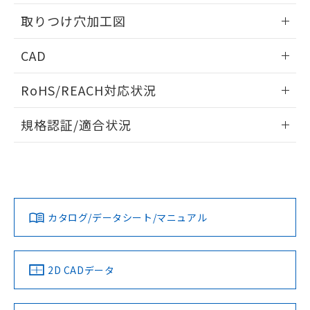
用者の範囲」に記載されている法人を
情報更新：2026/05/21
るもので、過去に遡って非含有を証明する
指します。
取りつけ穴加工図
ものではありません。
また、RoHS指令のフタル酸エステル類４
情報更新：2026/05/21
CAD
物質の対応では、対応完了までの期間は出
荷製品に未対応品が混在することから備考
ログイン/会員登録いただくと、CADデータをダウンロー
欄に対応日を記載しておりました。
RoHS/REACH対応状況
ドすることができます。
既に当社にて対応品への在庫切替を完了
していることから、特段のことがない限
情報更新：2026/7/29
規格認証/適合状況
り、2022年1月12日より割愛しておりま
す。
ログイン/会員登録
EU RoHS
注意事項・凡例
A22NK-3MM-01BA-P021についての規格認証/適合状況につ
いては、「カスタマーサポートセンタ お客様相談室」または
貴社担当オムロン営業員または販売店にお問い合わせくださ
対応状況
対応予定月
※1
※2
い。
ダウンロードデータをご利用いただく前に、以下を必ずお読
みください。
カタログ/データシート/マニュアル
対応済み
ソフトウェアの使用条件
お問い合わせ
中国 RoHS
注意事項・凡例
2D CADデータ