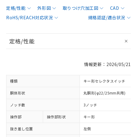
定格/性能
外形図
取りつけ穴加工図
CAD
RoHS/REACH対応状況
規格認証/適合状況
定格/性能
情報更新：2026/05/21
種類
キー形セレクタスイッチ
胴体形状
丸胴形(φ22/25mm共用)
ノッチ数
3ノッチ
操作部
操作部形状
キー形
抜き差し位置
左側