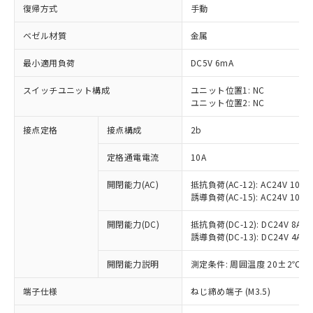
復帰方式
手動
ベゼル材質
金属
最小適用負荷
DC5V 6mA
スイッチユニット構成
ユニット位置1: NC
ユニット位置2: NC
接点定格
接点構成
2b
定格通電電流
10A
※1 対応状況
開閉能力(AC)
抵抗負荷(AC-12): AC24V 10A/A
誘導負荷(AC-15): AC24V 10A/AC
対応済み：EU RoHS指令（10物質）の
非含有に対応した製品が提供可能な商品で
開閉能力(DC)
抵抗負荷(DC-12): DC24V 8A/DC
す。
誘導負荷(DC-13): DC24V 4A/DC
対応予定：EU RoHS指令（10物質）の非含
ご利用条件
有に対応した製品に切り替える予定のある
開閉能力説明
測定条件: 周囲温度 20±2℃、
商品です。
端子仕様
ねじ締め端子 (M3.5)
対応予定なし：EU RoHS指令（10物質）の
以下の条件をお読みいただき、同意のうえ
非含有に非対応の商品で、対応品を出す予