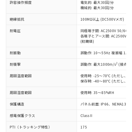
ご利用ください。
許容操作頻度
電気的: 最大30回/分
定はありません。
機械的: 最大30回/分
調査・確認中：EU RoHS指令（10物質）の
本サービスは、当社制御機器事業取扱
※1 中国RoHS○×表
非含有の対応状況を調査中または確認中の
絶縁抵抗
100MΩ以上 (DC500Vメガ)
商品の当社在庫状況および標準価格
商品です。
(税抜)を提供させていただくもので
「○」：最大均質材料含有率が中国RoHSの
非該当品：ライセンス料など無形物で、有
耐電圧
同極端子間: AC2500V 50/60Hz
す。
基準値以下であることを示します。
害物質有無と関係のない商品です。
各端子とアース間: AC2500V 50/
当社制御機器事業取扱商品の中には、
「×」：最大均質材料含有率が中国RoHSの
仕入先様の事情により、非含有部品として
(初期値)
本サービスの対象外となる商品もある
基準値を超えていることを示します。
いたものが、含有品と判明した場合などや
当社は、これら貴社製品のうち、外国
ことをご了承ください。
「－」：未確認です。当社販売部門へお問
耐振動
誤動作: 10～55Hz 複振幅 1.
むを得ず変更することがあります。
為替および外国貿易法に定める商品
在庫状況および標準価格照会結果は、
い合わせください。
（以下｢規制貨物等」という）を輸出
記載している更新日時点での社内デー
2
耐衝撃
誤動作: 最大1000m/s
(接点開
*EU RoHS指令（10物質）：
または国外への提供する場合は、日本
記
タに基づき作成されるものであり、閲
説明
鉛(Pb) 1000ppm以下、 水銀(Hg) 1000ppm以下、 カド
*中国RoHS10物質の基準値 (GB/T26572)：
国政府の輸出許可(または役務取引許
号
覧された時点での実際の在庫および標
ミウム(Cd) 100ppm以下、
周囲温度範囲
使用時: -25～70℃ (ただし
Pb(鉛) :1000ppm、 Hg(水銀) : 1000ppm、 Cd(カドミウ
可)を取得するなどの必要な手続きを
六価クロム(Cr(Ⅵ)) 1000ppm以下、ポリ臭化ビフェニル
ム) : 100ppm、
保存時: -40～80℃ (ただし
準価格とは異なる場合があることをご
類(PBB) 1000ppm以下、ポリ臭化ジフェニルエーテル類
Cr(Ⅵ)(六価クロム) : 1000ppm、 PBBs(ポリ臭化ビフェ
とります。
了承ください。
(PBDE) 1000ppm以下、フタル酸ビス(2-エチルヘキシ
○
一定数以上の在庫あり
ニル類) : 1000ppm、 PBDEs(ポリ臭化ジフェニルエーテ
当社は規制貨物を破棄する場合は、完
周囲湿度範囲
使用時: 35～85%RH
ル) (DEHP)(別名：DOP) 1000ppm以下、フタル酸ブチ
正式な納期状況および標準価格はお客
ル類) : 1000ppm、
ルベンジル（BBP） 1000ppm以下、フタル酸ジブチル
全に破砕するなど、違法に輸出されな
DBP(フタル酸ジブチル) : 1000ppm、 DIBP(フタル酸ジ
様のお取引先、またはお客様担当のオ
（DBP） 1000ppm以下、フタル酸ジイソブチル
イソブチル) : 1000ppm、 BBP(フタル酸ブチルベンジ
△
一定数には満たないが在庫あり
保護構造
パネル前面: IP66、NEMA13
いよう必要な手段を講じます。
ムロン制御機器販売店・当社販売員に
(DIBP) 1000ppm以下
ル) : 1000ppm、
当社は貴社製品を、核兵器、ミサイ
但し、RoHS指令で産業用監視および制御機器に対する
DEHP(フタル酸ビス(2-エチルヘキシル)) : 1000ppm
ご相談ください。
適用除外項目は除く。
感電保護クラス
Class II
ル、化学兵器、生物兵器またはその他
－
在庫なし(最新の在庫状況につ
オムロン制御機器販売店や当社販売拠
フタル酸エステル類の４物質については閾値を超える意
武器並びにこれらの製造装置等に一切
いては、お客様のお取引先、ま
図的な使用がないことを確認しています。
点は「
販売ネットワーク
」をご確認
PTI（トラッキング特性）
175
※2 環境保護使用期限
使用いたしません。
たはお客様担当のオムロン制御
ください。