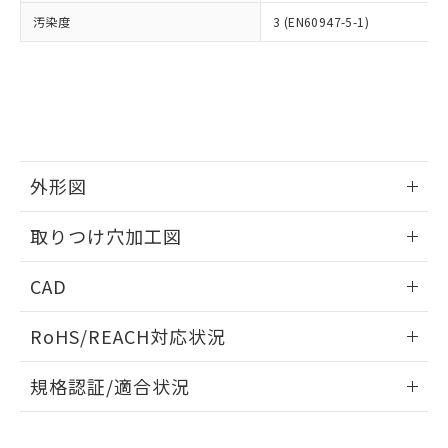
当社は、貴社製品を第三者に販売する
機器販売店・当社販売員にご確
在庫状況および標準価格結果を当社の
汚染度
3 (EN60947-5-1)
※2 対応予定月
「ｅ」：有害物質（10物質）のすべてが基
場合は、上記1、2および3の内容を当
認ください)
事前の承諾なく第三者に漏洩または開
準値以下であることを示します。
該第三者に通知します。また当社は、
示しないようお願いします。
部品在庫の切り替え状況などにより、予定
「10」：通常の使用状況下において有害物
販売先および販売に係わる関係者が違
マイパーツ機能（部品リスト作成サー
空
受注生産機種、また在庫状況の
月が前後することがあります。
質が外部に漏えいし、環境に深刻な影響を
法に輸出するおそれがある場合は、取
ビス）をご利用いただくには、I-Web
白
情報を公開していない機種
及ぼさない年数を意味します。
り引きをいたしません。
メンバーズにご登録されている必要が
「－」：未確認です。当社販売部門へお問
あります。
い合わせください。
お客様が当ウェブサイト上で当社にご
※3 非含有証明書ダウンロード
外形図
登録された部品リストについて、当社
および当社の共同利用者が、当社の製
下記の非含有証明書をダウンロードするこ
情報更新：2026/05/21
品・サービスに関するお客様との取
取りつけ穴加工図
とができます。
合意する
キャンセル
引・商談に必要な範囲で利用すること
をご了承ください。
情報更新：2026/05/21
EU RoHS指令（10物質）の非含有証明書
CAD
※当社の共同利用者とは、
"個人情報
51物質の非含有証明書（当社基準）
の共同利用に関して"
の「1.共同利
ログイン/会員登録いただくと、CADデータをダウンロー
※本証明書は発行日時点で非含有を証明す
用者の範囲」に記載されている法人を
RoHS/REACH対応状況
ドすることができます。
るもので、過去に遡って非含有を証明する
指します。
ものではありません。
情報更新：2026/7/29
規格認証/適合状況
また、RoHS指令のフタル酸エステル類４
物質の対応では、対応完了までの期間は出
ログイン/会員登録
EU RoHS
注意事項・凡例
荷製品に未対応品が混在することから備考
UL認証
CSA認証
CEマーキング