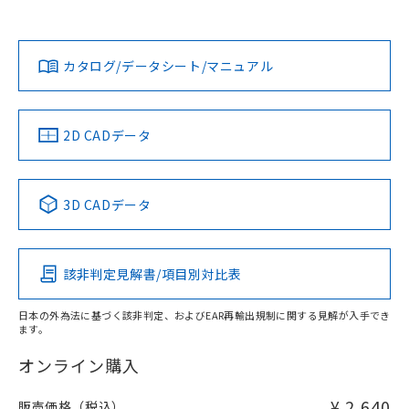
欄に対応日を記載しておりました。
既に当社にて対応品への在庫切替を完了
Yes
Yes
Yes
対応状況
対応予定月
※1
※2
ダウンロードデータをご利用いただく前に、以下を必ずお読
していることから、特段のことがない限
みください。
り、2022年1月12日より割愛しておりま
カタログ/データシート/マニュアル
対応済み
ソフトウェアの使用条件
す。
LR型式承認
DNV型式承認
BV型式承認
KR型式承
（イギリス
（ノルウェー
（フランス
（韓国
船舶規格）
船舶規格）
船舶規格）
船舶規格
中国 RoHS
注意事項・凡例
2D CADデータ
No
No
No
No
中国 RoHS表
※1 ※2
3D CADデータ
この製品の規格認証/適合状況ページへ
Pb
Hg
Cd
Cr(VI)
その他の認証はこちらのページからご検索ください
該非判定見解書/項目別対比表
X
O
O
O
日本の外為法に基づく該非判定、およびEAR再輸出規制に関する見解が入手でき
ます。
"対応済み"や非含有の記載がされた商品であっても、流通
在庫等で未対応品が混在する可能性があります。
オンライン購入
非含有品が必要な際は、弊社営業部門もしくは販売店へお
問い合わせください。
¥ 2,640
販売価格（税込）