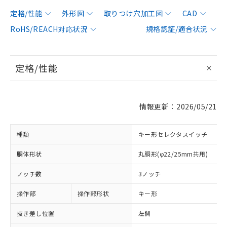
定格/性能
外形図
取りつけ穴加工図
CAD
RoHS/REACH対応状況
規格認証/適合状況
定格/性能
情報更新：2026/05/21
種類
キー形セレクタスイッチ
胴体形状
丸胴形(φ22/25mm共用)
ノッチ数
3ノッチ
操作部
操作部形状
キー形
抜き差し位置
左側