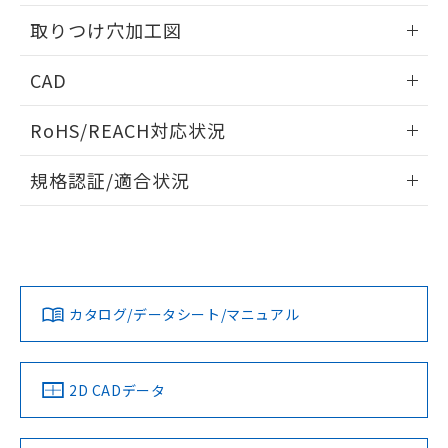
用者の範囲」に記載されている法人を
情報更新：2026/05/21
るもので、過去に遡って非含有を証明する
指します。
取りつけ穴加工図
ものではありません。
また、RoHS指令のフタル酸エステル類４
情報更新：2026/05/21
CAD
物質の対応では、対応完了までの期間は出
荷製品に未対応品が混在することから備考
ログイン/会員登録いただくと、CADデータをダウンロー
欄に対応日を記載しておりました。
RoHS/REACH対応状況
ドすることができます。
既に当社にて対応品への在庫切替を完了
していることから、特段のことがない限
情報更新：2026/7/29
規格認証/適合状況
り、2022年1月12日より割愛しておりま
す。
ログイン/会員登録
EU RoHS
注意事項・凡例
UL認証
CSA認証
CEマーキング
Yes
Yes
Yes
対応状況
対応予定月
※1
※2
ダウンロードデータをご利用いただく前に、以下を必ずお読
みください。
カタログ/データシート/マニュアル
対応済み
ソフトウェアの使用条件
LR型式承認
DNV型式承認
BV型式承認
KR型式承
（イギリス
（ノルウェー
（フランス
（韓国
船舶規格）
船舶規格）
船舶規格）
船舶規格
中国 RoHS
注意事項・凡例
2D CADデータ
No
No
No
No