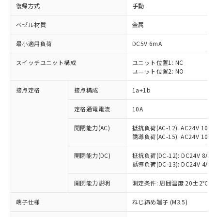
復帰方式
手動
ベゼル材質
金属
最小適用負荷
DC5V 6mA
スイッチユニット構成
ユニット位置1: NC
ユニット位置2: NO
接点定格
接点構成
1a+1b
定格通電電流
10A
開閉能力(AC)
抵抗負荷(AC-12): AC24V 10A/A
誘導負荷(AC-15): AC24V 10A/AC
開閉能力(DC)
抵抗負荷(DC-12): DC24V 8A/DC
誘導負荷(DC-13): DC24V 4A/DC
※1 対応状況
開閉能力説明
測定条件: 周囲温度 20±2℃、
対応済み：EU RoHS指令（10物質）の
端子仕様
ねじ締め端子 (M3.5)
非含有に対応した製品が提供可能な商品で