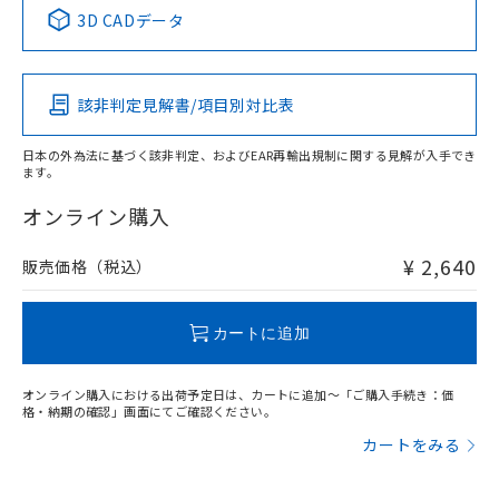
中国 RoHS表
※1 ※2
3D CADデータ
この製品の規格認証/適合状況ページへ
Pb
Hg
Cd
Cr(VI)
その他の認証はこちらのページからご検索ください
該非判定見解書/項目別対比表
X
O
O
O
日本の外為法に基づく該非判定、およびEAR再輸出規制に関する見解が入手でき
ます。
"対応済み"や非含有の記載がされた商品であっても、流通
在庫等で未対応品が混在する可能性があります。
オンライン購入
非含有品が必要な際は、弊社営業部門もしくは販売店へお
問い合わせください。
¥ 2,640
販売価格（税込）
この製品のRoHS/REACH対応状況ページへ
カートに追加
オンライン購入における出荷予定日は、カートに追加～「ご購入手続き：価
格・納期の確認」画面にてご確認ください。
カートをみる