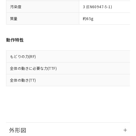
ルベンジル（BBP） 1000ppm以下、フタル酸ジブチル
全に破砕するなど、違法に輸出されな
DBP(フタル酸ジブチル) : 1000ppm、 DIBP(フタル酸ジ
様のお取引先、またはお客様担当のオ
（DBP） 1000ppm以下、フタル酸ジイソブチル
イソブチル) : 1000ppm、 BBP(フタル酸ブチルベンジ
汚染度
3 (EN60947-5-1)
△
一定数には満たないが在庫あり
いよう必要な手段を講じます。
ムロン制御機器販売店・当社販売員に
(DIBP) 1000ppm以下
ル) : 1000ppm、
当社は貴社製品を、核兵器、ミサイ
但し、RoHS指令で産業用監視および制御機器に対する
DEHP(フタル酸ビス(2-エチルヘキシル)) : 1000ppm
ご相談ください。
質量
約65g
適用除外項目は除く。
ル、化学兵器、生物兵器またはその他
－
在庫なし(最新の在庫状況につ
オムロン制御機器販売店や当社販売拠
フタル酸エステル類の４物質については閾値を超える意
武器並びにこれらの製造装置等に一切
いては、お客様のお取引先、ま
図的な使用がないことを確認しています。
点は「
販売ネットワーク
」をご確認
※2 環境保護使用期限
使用いたしません。
たはお客様担当のオムロン制御
ください。
動作特性
当社は、貴社製品を第三者に販売する
機器販売店・当社販売員にご確
在庫状況および標準価格結果を当社の
※2 対応予定月
「ｅ」：有害物質（10物質）のすべてが基
場合は、上記1、2および3の内容を当
認ください)
事前の承諾なく第三者に漏洩または開
準値以下であることを示します。
該第三者に通知します。また当社は、
示しないようお願いします。
もどりの力(RF)
部品在庫の切り替え状況などにより、予定
「10」：通常の使用状況下において有害物
販売先および販売に係わる関係者が違
マイパーツ機能（部品リスト作成サー
空
受注生産機種、また在庫状況の
月が前後することがあります。
質が外部に漏えいし、環境に深刻な影響を
法に輸出するおそれがある場合は、取
ビス）をご利用いただくには、I-Web
白
情報を公開していない機種
全体の動きに必要な力(TTF)
及ぼさない年数を意味します。
り引きをいたしません。
メンバーズにご登録されている必要が
「－」：未確認です。当社販売部門へお問
あります。
全体の動き(TT)
い合わせください。
お客様が当ウェブサイト上で当社にご
※3 非含有証明書ダウンロード
登録された部品リストについて、当社
および当社の共同利用者が、当社の製
下記の非含有証明書をダウンロードするこ
品・サービスに関するお客様との取
とができます。
合意する
キャンセル
引・商談に必要な範囲で利用すること
をご了承ください。
EU RoHS指令（10物質）の非含有証明書
※当社の共同利用者とは、
"個人情報
51物質の非含有証明書（当社基準）
外形図
の共同利用に関して"
の「1.共同利
※本証明書は発行日時点で非含有を証明す