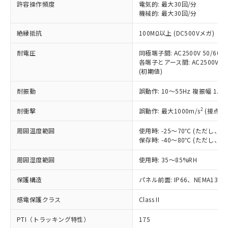
許容操作頻度
電気的: 最大30回/分
す。
機械的: 最大30回/分
対応予定：EU RoHS指令（10物質）の非含
ご利用条件
有に対応した製品に切り替える予定のある
絶縁抵抗
100MΩ以上 (DC500Vメガ)
商品です。
対応予定なし：EU RoHS指令（10物質）の
耐電圧
同極端子間: AC2500V 50/60Hz
以下の条件をお読みいただき、同意のうえ
非含有に非対応の商品で、対応品を出す予
各端子とアース間: AC2500V 50/
ご利用ください。
定はありません。
(初期値)
調査・確認中：EU RoHS指令（10物質）の
本サービスは、当社制御機器事業取扱
※1 中国RoHS○×表
非含有の対応状況を調査中または確認中の
耐振動
誤動作: 10～55Hz 複振幅 1.
商品の当社在庫状況および標準価格
商品です。
(税抜)を提供させていただくもので
「○」：最大均質材料含有率が中国RoHSの
2
耐衝撃
誤動作: 最大1000m/s
(接点開
非該当品：ライセンス料など無形物で、有
す。
基準値以下であることを示します。
害物質有無と関係のない商品です。
当社制御機器事業取扱商品の中には、
周囲温度範囲
使用時: -25～70℃ (ただし
「×」：最大均質材料含有率が中国RoHSの
仕入先様の事情により、非含有部品として
本サービスの対象外となる商品もある
保存時: -40～80℃ (ただし
基準値を超えていることを示します。
いたものが、含有品と判明した場合などや
当社は、これら貴社製品のうち、外国
ことをご了承ください。
「－」：未確認です。当社販売部門へお問
むを得ず変更することがあります。
為替および外国貿易法に定める商品
在庫状況および標準価格照会結果は、
周囲湿度範囲
使用時: 35～85%RH
い合わせください。
（以下｢規制貨物等」という）を輸出
記載している更新日時点での社内デー
*EU RoHS指令（10物質）：
または国外への提供する場合は、日本
保護構造
パネル前面: IP66、NEMA13
記
タに基づき作成されるものであり、閲
説明
鉛(Pb) 1000ppm以下、 水銀(Hg) 1000ppm以下、 カド
*中国RoHS10物質の基準値 (GB/T26572)：
国政府の輸出許可(または役務取引許
号
覧された時点での実際の在庫および標
ミウム(Cd) 100ppm以下、
Pb(鉛) :1000ppm、 Hg(水銀) : 1000ppm、 Cd(カドミウ
可)を取得するなどの必要な手続きを
六価クロム(Cr(Ⅵ)) 1000ppm以下、ポリ臭化ビフェニル
感電保護クラス
Class II
ム) : 100ppm、
準価格とは異なる場合があることをご
類(PBB) 1000ppm以下、ポリ臭化ジフェニルエーテル類
Cr(Ⅵ)(六価クロム) : 1000ppm、 PBBs(ポリ臭化ビフェ
とります。
了承ください。
(PBDE) 1000ppm以下、フタル酸ビス(2-エチルヘキシ
○
一定数以上の在庫あり
ニル類) : 1000ppm、 PBDEs(ポリ臭化ジフェニルエーテ
PTI（トラッキング特性）
175
当社は規制貨物を破棄する場合は、完
ル) (DEHP)(別名：DOP) 1000ppm以下、フタル酸ブチ
正式な納期状況および標準価格はお客
ル類) : 1000ppm、