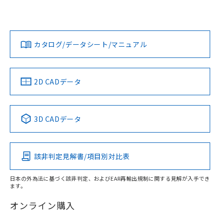
UL認証
CSA認証
CEマーキング
欄に対応日を記載しておりました。
既に当社にて対応品への在庫切替を完了
Yes
Yes
Yes
対応状況
対応予定月
※1
※2
していることから、特段のことがない限
ダウンロードデータをご利用いただく前に、以下を必ずお読
り、2022年1月12日より割愛しておりま
みください。
カタログ/データシート/マニュアル
対応済み
す。
ソフトウェアの使用条件
LR型式承認
DNV型式承認
BV型式承認
KR型式承
（イギリス
（ノルウェー
（フランス
（韓国
船舶規格）
船舶規格）
船舶規格）
船舶規格
中国 RoHS
注意事項・凡例
2D CADデータ
No
No
No
No
中国 RoHS表
※1 ※2
3D CADデータ
この製品の規格認証/適合状況ページへ
Pb
Hg
Cd
Cr(VI)
その他の認証はこちらのページからご検索ください
該非判定見解書/項目別対比表
X
O
O
O
日本の外為法に基づく該非判定、およびEAR再輸出規制に関する見解が入手でき
ます。
"対応済み"や非含有の記載がされた商品であっても、流通
在庫等で未対応品が混在する可能性があります。
オンライン購入
非含有品が必要な際は、弊社営業部門もしくは販売店へお