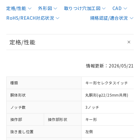
定格/性能
外形図
取りつけ穴加工図
CAD
RoHS/REACH対応状況
規格認証/適合状況
定格/性能
情報更新：2026/05/21
種類
キー形セレクタスイッチ
胴体形状
丸胴形(φ22/25mm共用)
ノッチ数
3ノッチ
操作部
操作部形状
キー形
抜き差し位置
左側