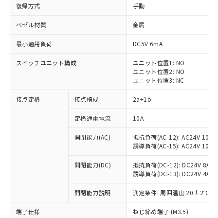
復帰方式
手動
ベゼル材質
金属
最小適用負荷
DC5V 6mA
スイッチユニット構成
ユニット位置1: NO
ユニット位置2: NO
ユニット位置3: NC
接点定格
接点構成
2a+1b
定格通電電流
10A
※1 対応状況
開閉能力(AC)
抵抗負荷(AC-12): AC24V 10A/A
誘導負荷(AC-15): AC24V 10A/AC
対応済み：EU RoHS指令（10物質）の
非含有に対応した製品が提供可能な商品で
開閉能力(DC)
抵抗負荷(DC-12): DC24V 8A/DC
す。
誘導負荷(DC-13): DC24V 4A/DC
対応予定：EU RoHS指令（10物質）の非含
ご利用条件
有に対応した製品に切り替える予定のある
開閉能力説明
測定条件: 周囲温度 20±2℃、
商品です。
対応予定なし：EU RoHS指令（10物質）の
端子仕様
ねじ締め端子 (M3.5)
以下の条件をお読みいただき、同意のうえ