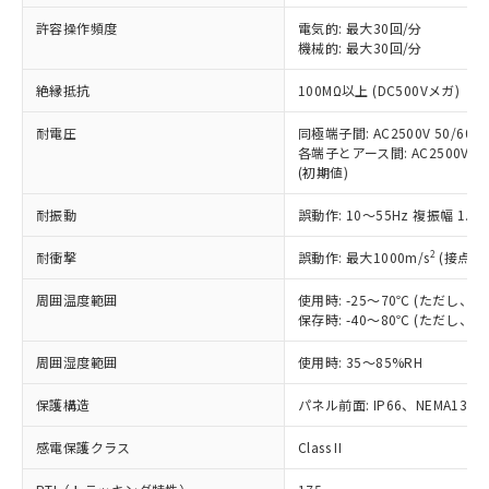
非含有に非対応の商品で、対応品を出す予
ご利用ください。
定はありません。
許容操作頻度
電気的: 最大30回/分
調査・確認中：EU RoHS指令（10物質）の
機械的: 最大30回/分
本サービスは、当社制御機器事業取扱
※1 中国RoHS○×表
非含有の対応状況を調査中または確認中の
商品の当社在庫状況および標準価格
絶縁抵抗
100MΩ以上 (DC500Vメガ)
商品です。
(税抜)を提供させていただくもので
「○」：最大均質材料含有率が中国RoHSの
非該当品：ライセンス料など無形物で、有
す。
耐電圧
同極端子間: AC2500V 50/60Hz
基準値以下であることを示します。
害物質有無と関係のない商品です。
当社制御機器事業取扱商品の中には、
各端子とアース間: AC2500V 50/
「×」：最大均質材料含有率が中国RoHSの
仕入先様の事情により、非含有部品として
(初期値)
本サービスの対象外となる商品もある
基準値を超えていることを示します。
いたものが、含有品と判明した場合などや
当社は、これら貴社製品のうち、外国
ことをご了承ください。
「－」：未確認です。当社販売部門へお問
むを得ず変更することがあります。
為替および外国貿易法に定める商品
耐振動
誤動作: 10～55Hz 複振幅 1.
在庫状況および標準価格照会結果は、
い合わせください。
（以下｢規制貨物等」という）を輸出
記載している更新日時点での社内デー
*EU RoHS指令（10物質）：
2
耐衝撃
誤動作: 最大1000m/s
(接点開
または国外への提供する場合は、日本
記
タに基づき作成されるものであり、閲
説明
鉛(Pb) 1000ppm以下、 水銀(Hg) 1000ppm以下、 カド
*中国RoHS10物質の基準値 (GB/T26572)：
国政府の輸出許可(または役務取引許
号
覧された時点での実際の在庫および標
ミウム(Cd) 100ppm以下、
Pb(鉛) :1000ppm、 Hg(水銀) : 1000ppm、 Cd(カドミウ
周囲温度範囲
使用時: -25～70℃ (ただし
可)を取得するなどの必要な手続きを
六価クロム(Cr(Ⅵ)) 1000ppm以下、ポリ臭化ビフェニル
ム) : 100ppm、
準価格とは異なる場合があることをご
保存時: -40～80℃ (ただし
類(PBB) 1000ppm以下、ポリ臭化ジフェニルエーテル類
Cr(Ⅵ)(六価クロム) : 1000ppm、 PBBs(ポリ臭化ビフェ
とります。
了承ください。
(PBDE) 1000ppm以下、フタル酸ビス(2-エチルヘキシ
○
一定数以上の在庫あり
ニル類) : 1000ppm、 PBDEs(ポリ臭化ジフェニルエーテ
当社は規制貨物を破棄する場合は、完
ル) (DEHP)(別名：DOP) 1000ppm以下、フタル酸ブチ
正式な納期状況および標準価格はお客
ル類) : 1000ppm、
周囲湿度範囲
使用時: 35～85%RH
ルベンジル（BBP） 1000ppm以下、フタル酸ジブチル
全に破砕するなど、違法に輸出されな
DBP(フタル酸ジブチル) : 1000ppm、 DIBP(フタル酸ジ
様のお取引先、またはお客様担当のオ
（DBP） 1000ppm以下、フタル酸ジイソブチル
イソブチル) : 1000ppm、 BBP(フタル酸ブチルベンジ
△
一定数には満たないが在庫あり
いよう必要な手段を講じます。
ムロン制御機器販売店・当社販売員に
(DIBP) 1000ppm以下
保護構造
パネル前面: IP66、NEMA13
ル) : 1000ppm、
当社は貴社製品を、核兵器、ミサイ
但し、RoHS指令で産業用監視および制御機器に対する
DEHP(フタル酸ビス(2-エチルヘキシル)) : 1000ppm
ご相談ください。
適用除外項目は除く。
ル、化学兵器、生物兵器またはその他
－
在庫なし(最新の在庫状況につ
感電保護クラス
Class II
オムロン制御機器販売店や当社販売拠
フタル酸エステル類の４物質については閾値を超える意
武器並びにこれらの製造装置等に一切
いては、お客様のお取引先、ま
図的な使用がないことを確認しています。
点は「
販売ネットワーク
」をご確認
※2 環境保護使用期限
使用いたしません。