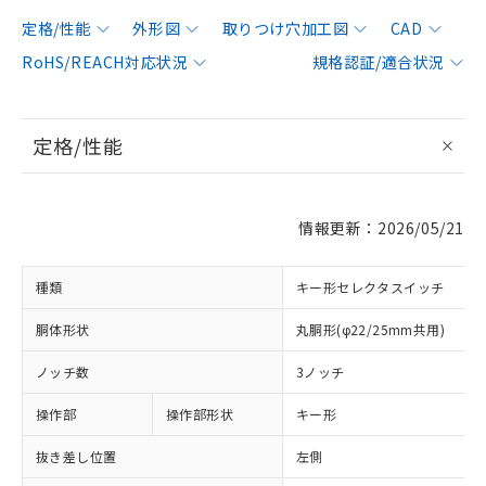
定格/性能
外形図
取りつけ穴加工図
CAD
RoHS/REACH対応状況
規格認証/適合状況
定格/性能
情報更新：2026/05/21
種類
キー形セレクタスイッチ
胴体形状
丸胴形(φ22/25mm共用)
ノッチ数
3ノッチ
操作部
操作部形状
キー形
抜き差し位置
左側