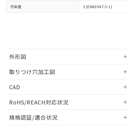
当社は、貴社製品を第三者に販売する
機器販売店・当社販売員にご確
在庫状況および標準価格結果を当社の
汚染度
3 (EN60947-5-1)
※2 対応予定月
「ｅ」：有害物質（10物質）のすべてが基
場合は、上記1、2および3の内容を当
認ください)
事前の承諾なく第三者に漏洩または開
準値以下であることを示します。
該第三者に通知します。また当社は、
示しないようお願いします。
部品在庫の切り替え状況などにより、予定
「10」：通常の使用状況下において有害物
販売先および販売に係わる関係者が違
マイパーツ機能（部品リスト作成サー
空
受注生産機種、また在庫状況の
月が前後することがあります。
質が外部に漏えいし、環境に深刻な影響を
法に輸出するおそれがある場合は、取
ビス）をご利用いただくには、I-Web
白
情報を公開していない機種
及ぼさない年数を意味します。
り引きをいたしません。
メンバーズにご登録されている必要が
「－」：未確認です。当社販売部門へお問
あります。
い合わせください。
お客様が当ウェブサイト上で当社にご
※3 非含有証明書ダウンロード
外形図
登録された部品リストについて、当社
および当社の共同利用者が、当社の製
下記の非含有証明書をダウンロードするこ
情報更新：2026/05/21
品・サービスに関するお客様との取
取りつけ穴加工図
とができます。
合意する
キャンセル
引・商談に必要な範囲で利用すること
をご了承ください。
情報更新：2026/05/21
EU RoHS指令（10物質）の非含有証明書
CAD
※当社の共同利用者とは、
"個人情報
51物質の非含有証明書（当社基準）
の共同利用に関して"
の「1.共同利
ログイン/会員登録いただくと、CADデータをダウンロー
※本証明書は発行日時点で非含有を証明す
用者の範囲」に記載されている法人を
RoHS/REACH対応状況
ドすることができます。
るもので、過去に遡って非含有を証明する
指します。
ものではありません。
情報更新：2026/7/29
規格認証/適合状況
また、RoHS指令のフタル酸エステル類４
物質の対応では、対応完了までの期間は出
ログイン/会員登録
EU RoHS
注意事項・凡例
荷製品に未対応品が混在することから備考
UL認証
CSA認証
CEマーキング