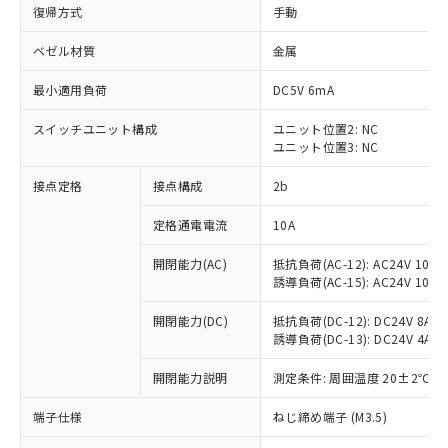
復帰方式
手動
ベゼル材質
金属
最小適用負荷
DC5V 6mA
スイッチユニット構成
ユニット位置2: NC
ユニット位置3: NC
接点定格
接点構成
2b
定格通電電流
10A
※1 対応状況
開閉能力(AC)
抵抗負荷(AC-12): AC24V 10A/A
誘導負荷(AC-15): AC24V 10A/AC
対応済み：EU RoHS指令（10物質）の
非含有に対応した製品が提供可能な商品で
開閉能力(DC)
抵抗負荷(DC-12): DC24V 8A/DC
す。
誘導負荷(DC-13): DC24V 4A/DC
対応予定：EU RoHS指令（10物質）の非含
ご利用条件
有に対応した製品に切り替える予定のある
開閉能力説明
測定条件: 周囲温度 20±2℃、
商品です。
端子仕様
ねじ締め端子 (M3.5)
対応予定なし：EU RoHS指令（10物質）の
以下の条件をお読みいただき、同意のうえ
非含有に非対応の商品で、対応品を出す予