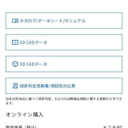
欄に対応日を記載しておりました。
既に当社にて対応品への在庫切替を完了
Yes
Yes
Yes
対応状況
対応予定月
※1
※2
ダウンロードデータをご利用いただく前に、以下を必ずお読
していることから、特段のことがない限
みください。
り、2022年1月12日より割愛しておりま
カタログ/データシート/マニュアル
対応済み
ソフトウェアの使用条件
す。
LR型式承認
DNV型式承認
BV型式承認
KR型式承
（イギリス
（ノルウェー
（フランス
（韓国
船舶規格）
船舶規格）
船舶規格）
船舶規格
中国 RoHS
注意事項・凡例
2D CADデータ
No
No
No
No
中国 RoHS表
※1 ※2
3D CADデータ
この製品の規格認証/適合状況ページへ
Pb
Hg
Cd
Cr(VI)
その他の認証はこちらのページからご検索ください
該非判定見解書/項目別対比表
X
O
O
O
日本の外為法に基づく該非判定、およびEAR再輸出規制に関する見解が入手でき
ます。
"対応済み"や非含有の記載がされた商品であっても、流通
在庫等で未対応品が混在する可能性があります。
オンライン購入
非含有品が必要な際は、弊社営業部門もしくは販売店へお
問い合わせください。
¥ 2,640
販売価格（税込）