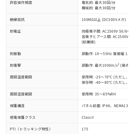
ご利用ください。
許容操作頻度
電気的: 最大30回/分
定はありません。
機械的: 最大30回/分
調査・確認中：EU RoHS指令（10物質）の
本サービスは、当社制御機器事業取扱
※1 中国RoHS○×表
非含有の対応状況を調査中または確認中の
絶縁抵抗
100MΩ以上 (DC500Vメガ)
商品の当社在庫状況および標準価格
商品です。
(税抜)を提供させていただくもので
「○」：最大均質材料含有率が中国RoHSの
非該当品：ライセンス料など無形物で、有
耐電圧
同極端子間: AC2500V 50/60Hz
す。
基準値以下であることを示します。
害物質有無と関係のない商品です。
各端子とアース間: AC2500V 50/
当社制御機器事業取扱商品の中には、
「×」：最大均質材料含有率が中国RoHSの
仕入先様の事情により、非含有部品として
(初期値)
本サービスの対象外となる商品もある
基準値を超えていることを示します。
いたものが、含有品と判明した場合などや
当社は、これら貴社製品のうち、外国
ことをご了承ください。
「－」：未確認です。当社販売部門へお問
耐振動
誤動作: 10～55Hz 複振幅 1.
むを得ず変更することがあります。
為替および外国貿易法に定める商品
在庫状況および標準価格照会結果は、
い合わせください。
（以下｢規制貨物等」という）を輸出
記載している更新日時点での社内デー
2
耐衝撃
誤動作: 最大1000m/s
(接点開
*EU RoHS指令（10物質）：
または国外への提供する場合は、日本
記
タに基づき作成されるものであり、閲
説明
鉛(Pb) 1000ppm以下、 水銀(Hg) 1000ppm以下、 カド
*中国RoHS10物質の基準値 (GB/T26572)：
国政府の輸出許可(または役務取引許
号
覧された時点での実際の在庫および標
ミウム(Cd) 100ppm以下、
周囲温度範囲
使用時: -25～70℃ (ただし
Pb(鉛) :1000ppm、 Hg(水銀) : 1000ppm、 Cd(カドミウ
可)を取得するなどの必要な手続きを
六価クロム(Cr(Ⅵ)) 1000ppm以下、ポリ臭化ビフェニル
ム) : 100ppm、
保存時: -40～80℃ (ただし
準価格とは異なる場合があることをご
類(PBB) 1000ppm以下、ポリ臭化ジフェニルエーテル類
Cr(Ⅵ)(六価クロム) : 1000ppm、 PBBs(ポリ臭化ビフェ
とります。
了承ください。
(PBDE) 1000ppm以下、フタル酸ビス(2-エチルヘキシ
○
一定数以上の在庫あり
ニル類) : 1000ppm、 PBDEs(ポリ臭化ジフェニルエーテ
当社は規制貨物を破棄する場合は、完
周囲湿度範囲
使用時: 35～85%RH
ル) (DEHP)(別名：DOP) 1000ppm以下、フタル酸ブチ
正式な納期状況および標準価格はお客
ル類) : 1000ppm、
ルベンジル（BBP） 1000ppm以下、フタル酸ジブチル
全に破砕するなど、違法に輸出されな
DBP(フタル酸ジブチル) : 1000ppm、 DIBP(フタル酸ジ
様のお取引先、またはお客様担当のオ
（DBP） 1000ppm以下、フタル酸ジイソブチル
イソブチル) : 1000ppm、 BBP(フタル酸ブチルベンジ
△
一定数には満たないが在庫あり
保護構造
パネル前面: IP66、NEMA13
いよう必要な手段を講じます。
ムロン制御機器販売店・当社販売員に
(DIBP) 1000ppm以下
ル) : 1000ppm、
当社は貴社製品を、核兵器、ミサイ
但し、RoHS指令で産業用監視および制御機器に対する
DEHP(フタル酸ビス(2-エチルヘキシル)) : 1000ppm
ご相談ください。
適用除外項目は除く。
感電保護クラス
Class II
ル、化学兵器、生物兵器またはその他
－
在庫なし(最新の在庫状況につ
オムロン制御機器販売店や当社販売拠
フタル酸エステル類の４物質については閾値を超える意
武器並びにこれらの製造装置等に一切
いては、お客様のお取引先、ま
図的な使用がないことを確認しています。
点は「
販売ネットワーク
」をご確認
PTI（トラッキング特性）
175
※2 環境保護使用期限
使用いたしません。
たはお客様担当のオムロン制御
ください。