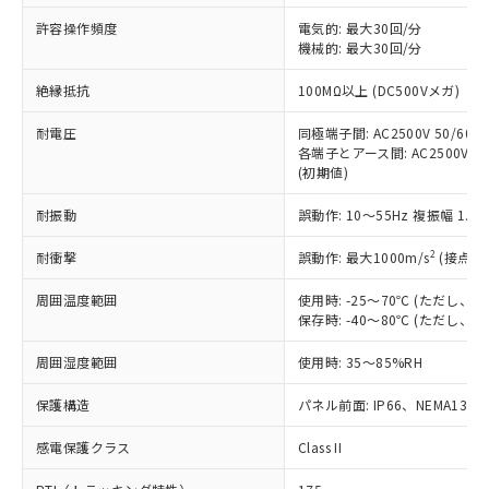
非含有に非対応の商品で、対応品を出す予
ご利用ください。
定はありません。
許容操作頻度
電気的: 最大30回/分
調査・確認中：EU RoHS指令（10物質）の
機械的: 最大30回/分
本サービスは、当社制御機器事業取扱
※1 中国RoHS○×表
非含有の対応状況を調査中または確認中の
商品の当社在庫状況および標準価格
絶縁抵抗
100MΩ以上 (DC500Vメガ)
商品です。
(税抜)を提供させていただくもので
「○」：最大均質材料含有率が中国RoHSの
非該当品：ライセンス料など無形物で、有
す。
耐電圧
同極端子間: AC2500V 50/60Hz
基準値以下であることを示します。
害物質有無と関係のない商品です。
当社制御機器事業取扱商品の中には、
各端子とアース間: AC2500V 50/
「×」：最大均質材料含有率が中国RoHSの
仕入先様の事情により、非含有部品として
(初期値)
本サービスの対象外となる商品もある
基準値を超えていることを示します。
いたものが、含有品と判明した場合などや
当社は、これら貴社製品のうち、外国
ことをご了承ください。
「－」：未確認です。当社販売部門へお問
むを得ず変更することがあります。
為替および外国貿易法に定める商品
耐振動
誤動作: 10～55Hz 複振幅 1.
在庫状況および標準価格照会結果は、
い合わせください。
（以下｢規制貨物等」という）を輸出
記載している更新日時点での社内デー
*EU RoHS指令（10物質）：
2
耐衝撃
誤動作: 最大1000m/s
(接点開
または国外への提供する場合は、日本
記
タに基づき作成されるものであり、閲
説明
鉛(Pb) 1000ppm以下、 水銀(Hg) 1000ppm以下、 カド
*中国RoHS10物質の基準値 (GB/T26572)：
国政府の輸出許可(または役務取引許
号
覧された時点での実際の在庫および標
ミウム(Cd) 100ppm以下、
Pb(鉛) :1000ppm、 Hg(水銀) : 1000ppm、 Cd(カドミウ
周囲温度範囲
使用時: -25～70℃ (ただし
可)を取得するなどの必要な手続きを
六価クロム(Cr(Ⅵ)) 1000ppm以下、ポリ臭化ビフェニル
ム) : 100ppm、
準価格とは異なる場合があることをご
保存時: -40～80℃ (ただし
類(PBB) 1000ppm以下、ポリ臭化ジフェニルエーテル類
Cr(Ⅵ)(六価クロム) : 1000ppm、 PBBs(ポリ臭化ビフェ
とります。
了承ください。
(PBDE) 1000ppm以下、フタル酸ビス(2-エチルヘキシ
○
一定数以上の在庫あり
ニル類) : 1000ppm、 PBDEs(ポリ臭化ジフェニルエーテ
当社は規制貨物を破棄する場合は、完
ル) (DEHP)(別名：DOP) 1000ppm以下、フタル酸ブチ
正式な納期状況および標準価格はお客
ル類) : 1000ppm、
周囲湿度範囲
使用時: 35～85%RH
ルベンジル（BBP） 1000ppm以下、フタル酸ジブチル
全に破砕するなど、違法に輸出されな
DBP(フタル酸ジブチル) : 1000ppm、 DIBP(フタル酸ジ
様のお取引先、またはお客様担当のオ
（DBP） 1000ppm以下、フタル酸ジイソブチル
イソブチル) : 1000ppm、 BBP(フタル酸ブチルベンジ
△
一定数には満たないが在庫あり
いよう必要な手段を講じます。
ムロン制御機器販売店・当社販売員に
(DIBP) 1000ppm以下
保護構造
パネル前面: IP66、NEMA13
ル) : 1000ppm、
当社は貴社製品を、核兵器、ミサイ
但し、RoHS指令で産業用監視および制御機器に対する
DEHP(フタル酸ビス(2-エチルヘキシル)) : 1000ppm
ご相談ください。
適用除外項目は除く。
ル、化学兵器、生物兵器またはその他
－
在庫なし(最新の在庫状況につ
感電保護クラス
Class II
オムロン制御機器販売店や当社販売拠
フタル酸エステル類の４物質については閾値を超える意
武器並びにこれらの製造装置等に一切
いては、お客様のお取引先、ま
図的な使用がないことを確認しています。
点は「
販売ネットワーク
」をご確認
※2 環境保護使用期限
使用いたしません。