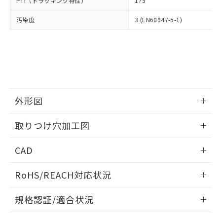
PTI（トラッキング特性）
175
たはお客様担当のオムロン制御
ください。
当社は、貴社製品を第三者に販売する
機器販売店・当社販売員にご確
在庫状況および標準価格結果を当社の
※2 対応予定月
「ｅ」：有害物質（10物質）のすべてが基
汚染度
3 (EN60947-5-1)
場合は、上記1、2および3の内容を当
認ください)
事前の承諾なく第三者に漏洩または開
準値以下であることを示します。
該第三者に通知します。また当社は、
示しないようお願いします。
部品在庫の切り替え状況などにより、予定
「10」：通常の使用状況下において有害物
販売先および販売に係わる関係者が違
マイパーツ機能（部品リスト作成サー
空
受注生産機種、また在庫状況の
月が前後することがあります。
質が外部に漏えいし、環境に深刻な影響を
法に輸出するおそれがある場合は、取
ビス）をご利用いただくには、I-Web
白
情報を公開していない機種
及ぼさない年数を意味します。
り引きをいたしません。
メンバーズにご登録されている必要が
「－」：未確認です。当社販売部門へお問
あります。
い合わせください。
お客様が当ウェブサイト上で当社にご
※3 非含有証明書ダウンロード
登録された部品リストについて、当社
外形図
および当社の共同利用者が、当社の製
下記の非含有証明書をダウンロードするこ
品・サービスに関するお客様との取
情報更新：2026/05/21
とができます。
取りつけ穴加工図
合意する
キャンセル
引・商談に必要な範囲で利用すること
をご了承ください。
情報更新：2026/05/21
EU RoHS指令（10物質）の非含有証明書
※当社の共同利用者とは、
"個人情報
CAD
51物質の非含有証明書（当社基準）
の共同利用に関して"
の「1.共同利
※本証明書は発行日時点で非含有を証明す
ログイン/会員登録いただくと、CADデータをダウンロー
用者の範囲」に記載されている法人を
RoHS/REACH対応状況
るもので、過去に遡って非含有を証明する
ドすることができます。
指します。
ものではありません。
情報更新：2026/7/29
また、RoHS指令のフタル酸エステル類４
規格認証/適合状況
物質の対応では、対応完了までの期間は出
ログイン/会員登録
EU RoHS
注意事項・凡例
荷製品に未対応品が混在することから備考
A22NK-3MM-01AA-P122についての規格認証/適合状況につ