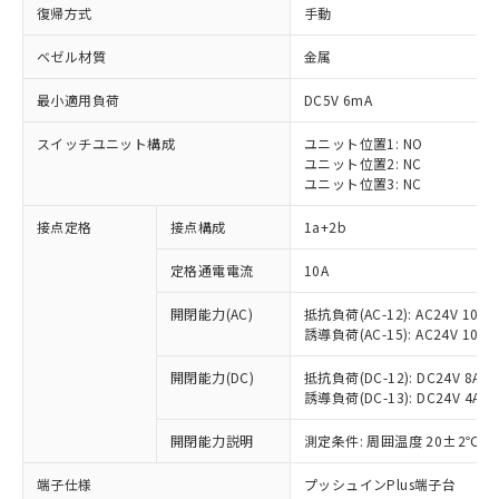
復帰方式
手動
ベゼル材質
金属
最小適用負荷
DC5V 6mA
スイッチユニット構成
ユニット位置1: NO
ユニット位置2: NC
ユニット位置3: NC
接点定格
接点構成
1a+2b
定格通電電流
10A
※1 対応状況
開閉能力(AC)
抵抗負荷(AC-12): AC24V 10A/A
誘導負荷(AC-15): AC24V 10A/AC
対応済み：EU RoHS指令（10物質）の
非含有に対応した製品が提供可能な商品で
開閉能力(DC)
抵抗負荷(DC-12): DC24V 8A/DC
す。
誘導負荷(DC-13): DC24V 4A/DC
対応予定：EU RoHS指令（10物質）の非含
ご利用条件
有に対応した製品に切り替える予定のある
開閉能力説明
測定条件: 周囲温度 20±2℃、
商品です。
対応予定なし：EU RoHS指令（10物質）の
端子仕様
プッシュインPlus端子台
以下の条件をお読みいただき、同意のうえ