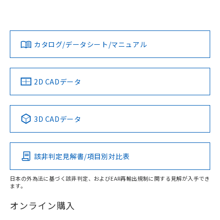
欄に対応日を記載しておりました。
いては、「カスタマーサポートセンタ お客様相談室」または
既に当社にて対応品への在庫切替を完了
貴社担当オムロン営業員または販売店にお問い合わせくださ
対応状況
対応予定月
※1
※2
していることから、特段のことがない限
い。
ダウンロードデータをご利用いただく前に、以下を必ずお読
り、2022年1月12日より割愛しておりま
みください。
カタログ/データシート/マニュアル
対応済み
す。
ソフトウェアの使用条件
お問い合わせ
中国 RoHS
注意事項・凡例
2D CADデータ
中国 RoHS表
※1 ※2
3D CADデータ
Pb
Hg
Cd
Cr(VI)
該非判定見解書/項目別対比表
X
O
O
O
日本の外為法に基づく該非判定、およびEAR再輸出規制に関する見解が入手でき
ます。
"対応済み"や非含有の記載がされた商品であっても、流通
在庫等で未対応品が混在する可能性があります。
オンライン購入
非含有品が必要な際は、弊社営業部門もしくは販売店へお