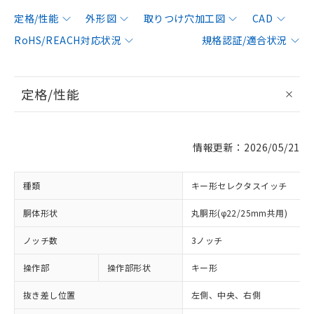
定格/性能
外形図
取りつけ穴加工図
CAD
RoHS/REACH対応状況
規格認証/適合状況
定格/性能
情報更新：2026/05/21
種類
キー形セレクタスイッチ
胴体形状
丸胴形(φ22/25mm共用)
ノッチ数
3ノッチ
操作部
操作部形状
キー形
抜き差し位置
左側、中央、右側