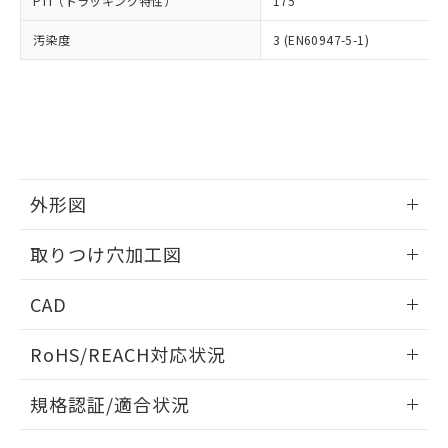
PTI（トラッキング特性）
175
たはお客様担当のオムロン制御
ください。
当社は、貴社製品を第三者に販売する
機器販売店・当社販売員にご確
在庫状況および標準価格結果を当社の
※2 対応予定月
「ｅ」：有害物質（10物質）のすべてが基
汚染度
3 (EN60947-5-1)
場合は、上記1、2および3の内容を当
認ください)
事前の承諾なく第三者に漏洩または開
準値以下であることを示します。
該第三者に通知します。また当社は、
示しないようお願いします。
部品在庫の切り替え状況などにより、予定
「10」：通常の使用状況下において有害物
販売先および販売に係わる関係者が違
マイパーツ機能（部品リスト作成サー
空
受注生産機種、また在庫状況の
月が前後することがあります。
質が外部に漏えいし、環境に深刻な影響を
法に輸出するおそれがある場合は、取
ビス）をご利用いただくには、I-Web
白
情報を公開していない機種
及ぼさない年数を意味します。
り引きをいたしません。
メンバーズにご登録されている必要が
「－」：未確認です。当社販売部門へお問
あります。
い合わせください。
お客様が当ウェブサイト上で当社にご
※3 非含有証明書ダウンロード
登録された部品リストについて、当社
外形図
および当社の共同利用者が、当社の製
下記の非含有証明書をダウンロードするこ
品・サービスに関するお客様との取
情報更新：2026/05/21
とができます。
取りつけ穴加工図
合意する
キャンセル
引・商談に必要な範囲で利用すること
をご了承ください。
情報更新：2026/05/21
EU RoHS指令（10物質）の非含有証明書
※当社の共同利用者とは、
"個人情報
CAD
51物質の非含有証明書（当社基準）
の共同利用に関して"
の「1.共同利
※本証明書は発行日時点で非含有を証明す
ログイン/会員登録いただくと、CADデータをダウンロー
用者の範囲」に記載されている法人を
RoHS/REACH対応状況
るもので、過去に遡って非含有を証明する
ドすることができます。
指します。
ものではありません。
情報更新：2026/7/29
また、RoHS指令のフタル酸エステル類４
規格認証/適合状況
物質の対応では、対応完了までの期間は出
ログイン/会員登録
EU RoHS
注意事項・凡例
荷製品に未対応品が混在することから備考