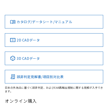
UL認証
CSA認証
CEマーキング
欄に対応日を記載しておりました。
既に当社にて対応品への在庫切替を完了
Yes
Yes
Yes
対応状況
対応予定月
※1
※2
していることから、特段のことがない限
ダウンロードデータをご利用いただく前に、以下を必ずお読
り、2022年1月12日より割愛しておりま
みください。
カタログ/データシート/マニュアル
対応済み
す。
ソフトウェアの使用条件
LR型式承認
DNV型式承認
BV型式承認
KR型式承
（イギリス
（ノルウェー
（フランス
（韓国
船舶規格）
船舶規格）
船舶規格）
船舶規格
中国 RoHS
注意事項・凡例
2D CADデータ
No
No
No
No
中国 RoHS表
※1 ※2
3D CADデータ
この製品の規格認証/適合状況ページへ
Pb
Hg
Cd
Cr(VI)
その他の認証はこちらのページからご検索ください
該非判定見解書/項目別対比表
X
O
O
O
日本の外為法に基づく該非判定、およびEAR再輸出規制に関する見解が入手でき
ます。
"対応済み"や非含有の記載がされた商品であっても、流通
在庫等で未対応品が混在する可能性があります。
オンライン購入
非含有品が必要な際は、弊社営業部門もしくは販売店へお