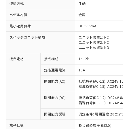
復帰方式
手動
ベゼル材質
金属
最小適用負荷
DC5V 6mA
スイッチユニット構成
ユニット位置1: NC
ユニット位置2: NC
ユニット位置3: NO
接点定格
接点構成
1a+2b
定格通電電流
10A
※1 対応状況
開閉能力(AC)
抵抗負荷(AC-12): AC24V 10A/A
誘導負荷(AC-15): AC24V 10A/AC
対応済み：EU RoHS指令（10物質）の
非含有に対応した製品が提供可能な商品で
開閉能力(DC)
抵抗負荷(DC-12): DC24V 8A/DC
す。
誘導負荷(DC-13): DC24V 4A/DC
対応予定：EU RoHS指令（10物質）の非含
ご利用条件
有に対応した製品に切り替える予定のある
開閉能力説明
測定条件: 周囲温度 20±2℃、
商品です。
対応予定なし：EU RoHS指令（10物質）の
端子仕様
ねじ締め端子 (M3.5)
以下の条件をお読みいただき、同意のうえ