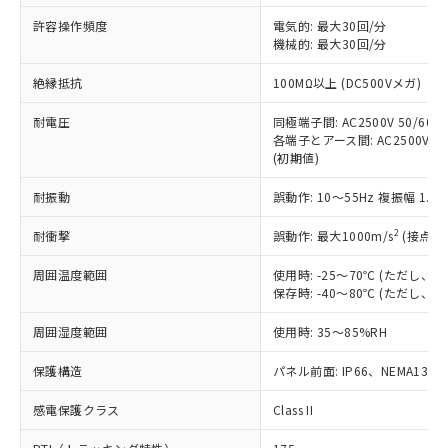
非含有に非対応の商品で、対応品を出す予
ご利用ください。
定はありません。
許容操作頻度
電気的: 最大30回/分
調査・確認中：EU RoHS指令（10物質）の
機械的: 最大30回/分
本サービスは、当社制御機器事業取扱
※1 中国RoHS○×表
非含有の対応状況を調査中または確認中の
商品の当社在庫状況および標準価格
絶縁抵抗
100MΩ以上 (DC500Vメガ)
商品です。
(税抜)を提供させていただくもので
「○」：最大均質材料含有率が中国RoHSの
非該当品：ライセンス料など無形物で、有
す。
耐電圧
同極端子間: AC2500V 50/60Hz
基準値以下であることを示します。
害物質有無と関係のない商品です。
当社制御機器事業取扱商品の中には、
各端子とアース間: AC2500V 50/
「×」：最大均質材料含有率が中国RoHSの
仕入先様の事情により、非含有部品として
(初期値)
本サービスの対象外となる商品もある
基準値を超えていることを示します。
いたものが、含有品と判明した場合などや
当社は、これら貴社製品のうち、外国
ことをご了承ください。
「－」：未確認です。当社販売部門へお問
むを得ず変更することがあります。
為替および外国貿易法に定める商品
耐振動
誤動作: 10～55Hz 複振幅 1.
在庫状況および標準価格照会結果は、
い合わせください。
（以下｢規制貨物等」という）を輸出
記載している更新日時点での社内デー
*EU RoHS指令（10物質）：
2
耐衝撃
誤動作: 最大1000m/s
(接点開
または国外への提供する場合は、日本
記
タに基づき作成されるものであり、閲
説明
鉛(Pb) 1000ppm以下、 水銀(Hg) 1000ppm以下、 カド
*中国RoHS10物質の基準値 (GB/T26572)：
国政府の輸出許可(または役務取引許
号
覧された時点での実際の在庫および標
ミウム(Cd) 100ppm以下、
Pb(鉛) :1000ppm、 Hg(水銀) : 1000ppm、 Cd(カドミウ
周囲温度範囲
使用時: -25～70℃ (ただし
可)を取得するなどの必要な手続きを
六価クロム(Cr(Ⅵ)) 1000ppm以下、ポリ臭化ビフェニル
ム) : 100ppm、
準価格とは異なる場合があることをご
保存時: -40～80℃ (ただし
類(PBB) 1000ppm以下、ポリ臭化ジフェニルエーテル類
Cr(Ⅵ)(六価クロム) : 1000ppm、 PBBs(ポリ臭化ビフェ
とります。
了承ください。
(PBDE) 1000ppm以下、フタル酸ビス(2-エチルヘキシ
○
一定数以上の在庫あり
ニル類) : 1000ppm、 PBDEs(ポリ臭化ジフェニルエーテ
当社は規制貨物を破棄する場合は、完
ル) (DEHP)(別名：DOP) 1000ppm以下、フタル酸ブチ
正式な納期状況および標準価格はお客
ル類) : 1000ppm、
周囲湿度範囲
使用時: 35～85%RH
ルベンジル（BBP） 1000ppm以下、フタル酸ジブチル
全に破砕するなど、違法に輸出されな
DBP(フタル酸ジブチル) : 1000ppm、 DIBP(フタル酸ジ
様のお取引先、またはお客様担当のオ
（DBP） 1000ppm以下、フタル酸ジイソブチル
イソブチル) : 1000ppm、 BBP(フタル酸ブチルベンジ
△
一定数には満たないが在庫あり
いよう必要な手段を講じます。
ムロン制御機器販売店・当社販売員に
(DIBP) 1000ppm以下
保護構造
パネル前面: IP66、NEMA13
ル) : 1000ppm、
当社は貴社製品を、核兵器、ミサイ
但し、RoHS指令で産業用監視および制御機器に対する
DEHP(フタル酸ビス(2-エチルヘキシル)) : 1000ppm
ご相談ください。
適用除外項目は除く。
ル、化学兵器、生物兵器またはその他
－
在庫なし(最新の在庫状況につ
感電保護クラス
Class II
オムロン制御機器販売店や当社販売拠
フタル酸エステル類の４物質については閾値を超える意
武器並びにこれらの製造装置等に一切
いては、お客様のお取引先、ま
図的な使用がないことを確認しています。
点は「
販売ネットワーク
」をご確認
※2 環境保護使用期限
使用いたしません。