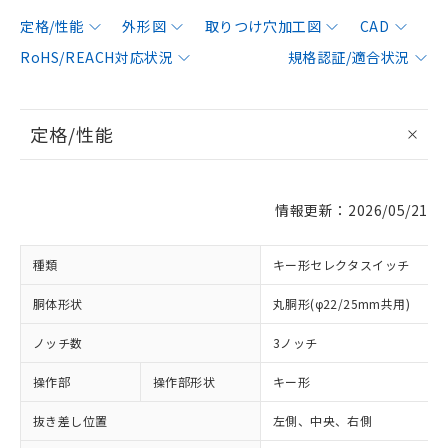
定格/性能
外形図
取りつけ穴加工図
CAD
RoHS/REACH対応状況
規格認証/適合状況
定格/性能
情報更新：2026/05/21
種類
キー形セレクタスイッチ
胴体形状
丸胴形(φ22/25mm共用)
ノッチ数
3ノッチ
操作部
操作部形状
キー形
抜き差し位置
左側、中央、右側