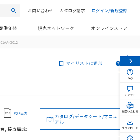
お問い合わせ
カタログ請求
ログイン/新規登録
検索
提供価値
販売ネットワーク
オンラインストア
01AA-G012
マイリストに追加
FAQ
チャット
お問い合わせ
PDF出力
カタログ/データシート/マニュ
アル
台, 接点構成:
ダウンロード