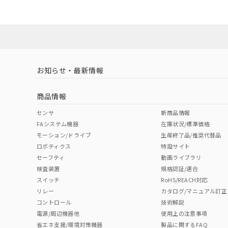
ダウンロードデータをご利用いただく前に、以下を必ずお読
Yes
Yes
Yes
対応状況
対応予定月
※1
※2
ソフトウェアの使用条件
対応済み
LR型式承認
DNV型式承認
BV型式承認
KR
（イギリス
（ノルウェー
（フランス
（
お知らせ・最新情報
中国 RoHS
注意事項・凡例
船舶規格）
船舶規格）
船舶規格）
船
商品情報
No
No
No
No
中国 RoHS表
※1 ※2
センサ
新商品情報
FAシステム機器
在庫状況/標準価格
Pb
Hg
Cd
Cr(V
モーション/ドライブ
生産終了品/推奨代替品
ロボティクス
特設サイト
セーフティ
動画ライブラリ
検査装置
規格認証/適合
X
O
O
O
スイッチ
RoHS/REACH対応
リレー
カタログ/マニュアル訂正
コントロール
技術解説
"対応済み"や非含有の記載がされた商品であっても、流通
電源/周辺機器他
使用上の注意事項
非含有品が必要な際は、弊社営業部門もしくは販売店へお
省エネ支援/環境対策機器
製品に関するFAQ