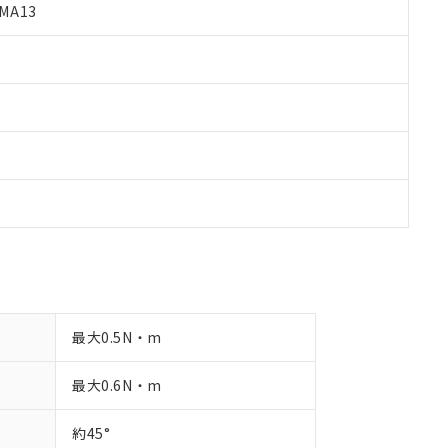
MA13
品への在庫切替を完了していることから、特段のことがない限り、20
す。
最大0.5N・m
最大0.6N・m
約45°