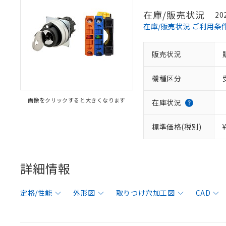
在庫/販売状況
20
在庫/販売状況 ご利用条
販売状況
機種区分
画像をクリックすると大きくなります
在庫状況
標準価格(税別)
詳細情報
定格/性能
外形図
取りつけ穴加工図
CAD