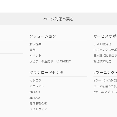
みください。
Yes
N/A
非含有証明書
※3
ページ先頭へ戻る
ダウンロードはこちら
型式承認
NK型式承認
ABS型式承認
韓国
（日本
（アメリカ
ソリューション
サービスサポ
舶規格）
船舶規格）
船舶規格）
解決提案
テスト機貸出
事例
ロボティクスサ
No
No
イベント
日本語相談窓口
現場データ活用サービスi-BELT
輸出該非判定
I)
PBBs
PBDEs
DBP
ダウンロードセンタ
eラーニング
この製品の規格認証/適合
その他の認証はこちらのページからご
カタログ
eラーニングのご
マニュアル
コースを選んで受
O
O
O
2D CAD
eラーニングコー
3D CAD
電気制御CAD
在庫等で未対応品が混在する可能性があります。
ソフトウェア
問い合わせください。