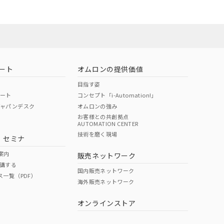
ート
オムロンの提供価値
目指す姿
ポート
コンセプト「i-Automation!」
ジャパンデスク
オムロンの強み
お客様との共創拠点
AUTOMATION CENTER
DIBP
BBP
DEHP
環境保護
技術を磨く現場
・セミナ
状況ページへ
使用期限
検索ください
案内
販売ネットワーク
講する
O
O
O
10
国内販売ネットワーク
ス一覧（PDF）
海外販売ネットワーク
オンラインストア