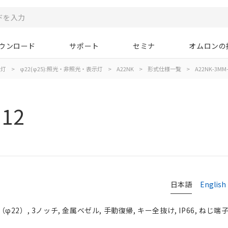
ウンロード
サポート
セミナ
オムロンの
示灯
>
φ22(φ25):照光・非照光・表示灯
>
A22NK
>
形式仕様一覧
>
A22NK-3MM-
012
日本語
English
2）, 3ノッチ, 金属ベゼル, 手動復帰, キー全抜け, IP66, ねじ端子