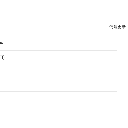
情報更新：2
チ
用)