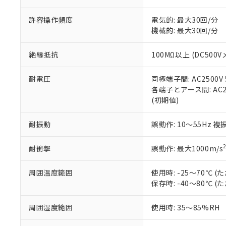
「－」：未確認で
鉛(Pb) 1000ppm以下、
くものです。
う）を輸出ま
記
説明
六価クロム(Cr(Ⅵ)) 1
許容操作頻度
電気的: 最大30回/分
当社制御機器
などの必要な
フタル酸ビス(2-エチルヘ
号
*中国RoHS10物質の基準値 
ル（DBP） 1000ppm
機械的: 最大30回/分
在庫状況およ
当社は規制貨
Pb(鉛) :1000ppm、 Hg
但し、RoHS指令で産
のであり、閲
ます。
Cr(Ⅵ)(六価クロム) : 
フタル酸エステル類の４
○
一定数以
DBP(フタル酸ジブチル) :
い。
当社は貴社製
絶縁抵抗
100MΩ以上 (DC500V
DEHP(フタル酸ビス(2-エ
正式な納期状
置等に一切使
当社販売員に
※2 対応予定月
△
一定数に
当社は、貴社
耐電圧
同極端子間: AC2500V 5
オムロン制御
また当社は、
※2 環境保護使
各端子とアース間: AC250
在庫状況およ
部品在庫の切り替
たしません。
－
在庫なし
(初期値)
す。
「ｅ」：有害物質
機器販売
マイパーツ機
「10」：通常の
耐振動
誤動作: 10～55Hz 複
ている必要が
味します。
空
受注生産
お客様が当ウ
※3 非含有証明
「－」：未確認で
白
が、当社の製
耐衝撃
誤動作: 最大1000m/s
さい。
下記の非含有証明
※当社の共同
周囲温度範囲
使用時: -25～70℃
いる法人を指
EU RoHS指令（
保存時: -40～80℃
51物質の非含有証
※本証明書は発行
周囲湿度範囲
使用時: 35～85%RH
また、RoHS指
混在することから