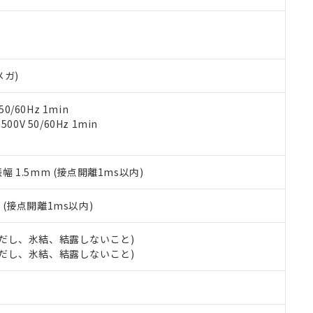
す。当社販売部門へお問い合わせください。
 水銀(Hg) 1000ppm以下、 カドミウム(Cd) 100ppm以下、
たは国外への提供する場合は、日本国政府の輸出許可(または役務取
000ppm以下、ポリ臭化ビフェニル類(PBB) 1000ppm以下、ポリ臭化ジフェニルエーテル類(P
事業取扱商品の中には、本サービスの対象外となる商品もあること
手続きをとります。
キシル) (DEHP)(別名：DOP) 1000ppm以下、フタル酸ブチルベンジル（BBP） 100
(GB/T26572)：
以下、フタル酸ジイソブチル (DIBP) 1000ppm以下
び標準価格照会結果は、記載している更新日時点での社内データに
物を破棄する場合は、完全に破砕するなど、違法に輸出されないよ
(水銀) : 1000ppm、 Cd(カドミウム) : 100ppm、
業用監視および制御機器に対する適用除外項目は除く。
覧された時点での実際の在庫および標準価格とは異なる場合がある
1000ppm、 PBBs(ポリ臭化ビフェニル類) : 1000ppm、 PBDEs(ポリ臭化ジフェニルエーテル類
物質については閾値を超える意図的な使用がないことを確認しています。
上の在庫あり
 1000ppm、 DIBP(フタル酸ジイソブチル) : 1000ppm、 BBP(フタル酸ブチルベンジル) :
品を、核兵器、ミサイル、化学兵器、生物兵器またはその他武器並
メガ)
チルヘキシル)) : 1000ppm
況および標準価格はお客様のお取引先、またはお客様担当のオムロ
用いたしません。
ご相談ください。
は満たないが在庫あり
製品を第三者に販売する場合は、上記1、2および3の内容を当該第
0/60Hz 1min
機器販売店や当社販売拠点は「
販売ネットワーク
」をご確認くだ
販売先および販売に係わる関係者が違法に輸出するおそれがある場
用期限
0V 50/60Hz 1min
び標準価格結果を当社の事前の承諾なく第三者に漏洩または開示し
え状況などにより、予定月が前後することがあります。
(最新の在庫状況については、お客様のお取引先、またはお客様担当
（10物質）のすべてが基準値以下であることを示します。
店・当社販売員にご確認ください)
能（部品リスト作成サービス）をご利用いただくには、I-Webメン
使用状況下において有害物質が外部に漏えいし、環境に深刻な影響を
振幅 1.5mm (接点開離1ms以内)
あります。
機種、また在庫状況の情報を公開していない機種
ェブサイト上で当社にご登録された部品リストについて、当社およ
書ダウンロード
す。当社販売部門へお問い合わせください。
品・サービスに関するお客様との取引・商談に必要な範囲で利用す
2
(接点開離1ms以内)
合意する
キャンセル
書をダウンロードすることができます。
利用者とは、
"個人情報の共同利用に関して"
の「1.共同利用者の
 (ただし、氷結、結露しないこと)
します。
10物質）の非含有証明書
 (ただし、氷結、結露しないこと)
明書（当社基準）
日時点で非含有を証明するもので、過去に遡って非含有を証明するも
令のフタル酸エステル類４物質の対応では、対応完了までの期間は出
備考欄に対応日を記載しておりました。