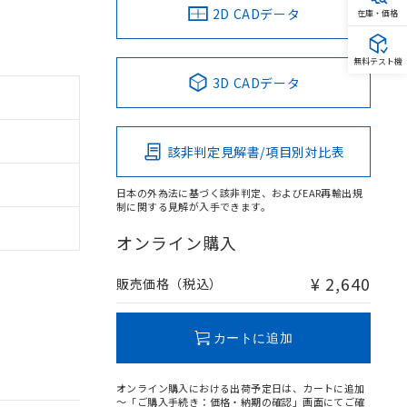
2D CADデータ
在庫・価格
無料テスト機
3D CADデータ
該非判定見解書/項目別対比表
日本の外為法に基づく該非判定、およびEAR再輸出規
制に関する見解が入手できます。
オンライン購入
¥ 2,640
販売価格（税込）
カートに追加
オンライン購入における出荷予定日は、カートに追加
～「ご購入手続き：価格・納期の確認」画面にてご確