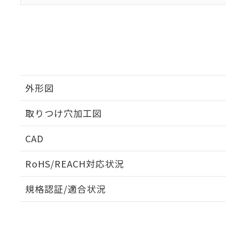
外形図
取りつけ穴加工図
CAD
ログイン/会員登録いただくと、CADデータをダウンロ
RoHS/REACH対応状況
規格認証/適合状況
EU RoHS
注意事項・凡例
UL認証
CSA認証
CEマーキング