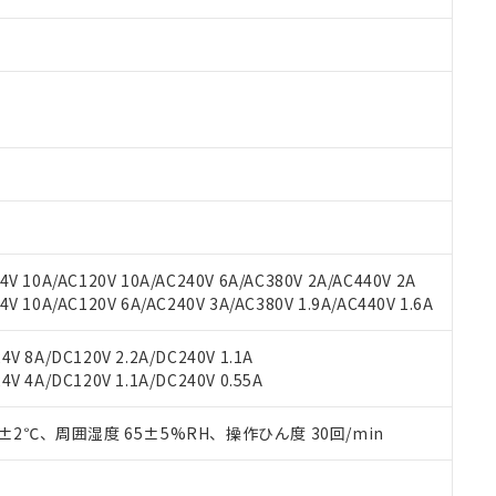
V 10A/AC120V 10A/AC240V 6A/AC380V 2A/AC440V 2A
 10A/AC120V 6A/AC240V 3A/AC380V 1.9A/AC440V 1.6A
 RoHS指令（10物質）の非含有に対応した製品が提供可能な商品です
oHS指令（10物質）の非含有に対応した製品に切り替える予定のある
 RoHS指令（10物質）の非含有に非対応の商品で、対応品を出す予
V 8A/DC120V 2.2A/DC240V 1.1A
 RoHS指令（10物質）の非含有の対応状況を調査中または確認中の
V 4A/DC120V 1.1A/DC240V 0.55A
ンス料など無形物で、有害物質有無と関係のない商品です。
○×表
より、非含有部品としていたものが、含有品と判明した場合などやむ
0±2℃、周囲湿度 65±5%RH、操作ひん度 30回/min
みいただき、同意のうえご利用ください。
材料含有率が中国RoHSの基準値以下であることを示します。
材料含有率が中国RoHSの基準値を超えていることを示します。
、当社制御機器事業取扱商品の当社在庫状況および標準価格(税抜)
ら貴社製品のうち、外国為替および外国貿易法に定める商品（以下｢
質）：