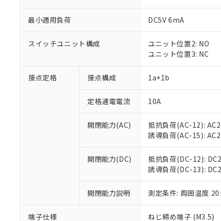
最小適用負荷
DC5V 6mA
スイッチユニット構成
ユニット位置2: NO
ユニット位置3: NC
接点定格
接点構成
1a+1b
定格通電電流
10A
※1 対応状況
開閉能力(AC)
抵抗負荷(AC-12): AC24
誘導負荷(AC-15): AC24V
対応済み：EU
対応予定：EU R
対応予定なし：EU
開閉能力(DC)
抵抗負荷(DC-12): DC24
調査・確認中：EU
誘導負荷(DC-13): DC24
ご利用条件
非該当品：ライセ
※1 中国RoHS
仕入先様の事情に
開閉能力説明
測定条件: 周囲温度 2
があります。
以下の条件をお読
「○」：最大均質
「×」：最大均質
端子仕様
ねじ締め端子 (M3.5)
本サービスは
当社は、これ
*EU RoHS指令（10物