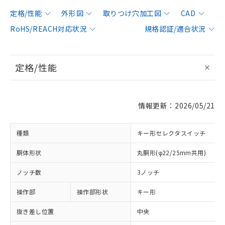
定格/性能
外形図
取りつけ穴加工図
CAD
RoHS/REACH対応状況
規格認証/適合状況
定格/性能
情報更新：2026/05/21
種類
キー形セレクタスイッチ
胴体形状
丸胴形(φ22/25mm共用)
ノッチ数
3ノッチ
操作部
操作部形状
キー形
抜き差し位置
中央