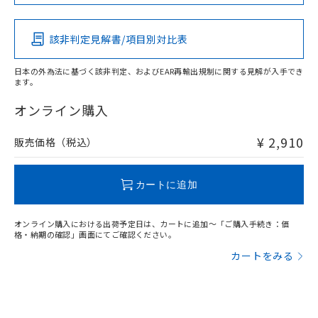
Pb
Hg
Cd
Cr(VI)
該非判定見解書/項目別対比表
X
O
O
O
日本の外為法に基づく該非判定、およびEAR再輸出規制に関する見解が入手でき
ます。
"対応済み"や非含有の記載がされた商品であっても、流通
在庫等で未対応品が混在する可能性があります。
オンライン購入
非含有品が必要な際は、弊社営業部門もしくは販売店へお
問い合わせください。
¥ 2,910
販売価格（税込）
この製品のRoHS/REACH対応状況ページへ
カートに追加
オンライン購入における出荷予定日は、カートに追加～「ご購入手続き：価
格・納期の確認」画面にてご確認ください。
カートをみる