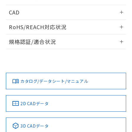
指します。
ものではありません。
情報更新：2026/05/21
CAD
また、RoHS指令のフタル酸エステル類４
物質の対応では、対応完了までの期間は出
ログイン/会員登録いただくと、CADデータをダウンロー
荷製品に未対応品が混在することから備考
RoHS/REACH対応状況
ドすることができます。
欄に対応日を記載しておりました。
既に当社にて対応品への在庫切替を完了
情報更新：2026/7/29
規格認証/適合状況
していることから、特段のことがない限
り、2022年1月12日より割愛しておりま
ログイン/会員登録
EU RoHS
注意事項・凡例
A22NK-3ML-01DA-P120についての規格認証/適合状況につい
す。
ては、「カスタマーサポートセンタ お客様相談室」または貴
社担当オムロン営業員または販売店にお問い合わせくださ
対応状況
対応予定月
※1
※2
い。
ダウンロードデータをご利用いただく前に、以下を必ずお読
みください。
カタログ/データシート/マニュアル
対応済み
ソフトウェアの使用条件
お問い合わせ
中国 RoHS
注意事項・凡例
2D CADデータ
中国 RoHS表
※1 ※2
3D CADデータ