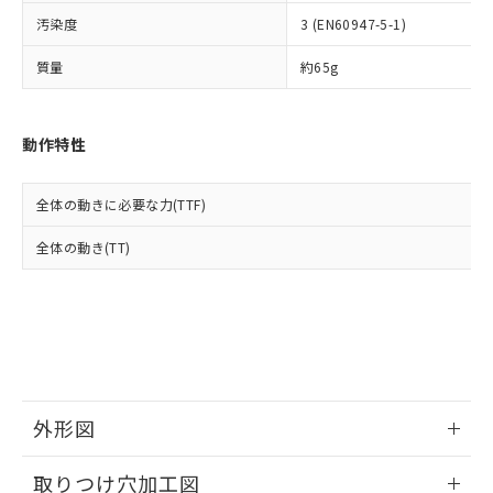
イソブチル) : 1000ppm、 BBP(フタル酸ブチルベンジ
△
一定数には満たないが在庫あり
いよう必要な手段を講じます。
ムロン制御機器販売店・当社販売員に
(DIBP) 1000ppm以下
ル) : 1000ppm、
汚染度
3 (EN60947-5-1)
当社は貴社製品を、核兵器、ミサイ
但し、RoHS指令で産業用監視および制御機器に対する
DEHP(フタル酸ビス(2-エチルヘキシル)) : 1000ppm
ご相談ください。
適用除外項目は除く。
ル、化学兵器、生物兵器またはその他
－
在庫なし(最新の在庫状況につ
オムロン制御機器販売店や当社販売拠
フタル酸エステル類の４物質については閾値を超える意
質量
約65g
武器並びにこれらの製造装置等に一切
いては、お客様のお取引先、ま
図的な使用がないことを確認しています。
点は「
販売ネットワーク
」をご確認
※2 環境保護使用期限
使用いたしません。
たはお客様担当のオムロン制御
ください。
当社は、貴社製品を第三者に販売する
機器販売店・当社販売員にご確
在庫状況および標準価格結果を当社の
※2 対応予定月
動作特性
「ｅ」：有害物質（10物質）のすべてが基
場合は、上記1、2および3の内容を当
認ください)
事前の承諾なく第三者に漏洩または開
準値以下であることを示します。
該第三者に通知します。また当社は、
示しないようお願いします。
部品在庫の切り替え状況などにより、予定
「10」：通常の使用状況下において有害物
販売先および販売に係わる関係者が違
マイパーツ機能（部品リスト作成サー
空
受注生産機種、また在庫状況の
全体の動きに必要な力(TTF)
月が前後することがあります。
質が外部に漏えいし、環境に深刻な影響を
法に輸出するおそれがある場合は、取
ビス）をご利用いただくには、I-Web
白
情報を公開していない機種
及ぼさない年数を意味します。
り引きをいたしません。
メンバーズにご登録されている必要が
全体の動き(TT)
「－」：未確認です。当社販売部門へお問
あります。
い合わせください。
お客様が当ウェブサイト上で当社にご
※3 非含有証明書ダウンロード
登録された部品リストについて、当社
および当社の共同利用者が、当社の製
下記の非含有証明書をダウンロードするこ
品・サービスに関するお客様との取
とができます。
合意する
キャンセル
引・商談に必要な範囲で利用すること
をご了承ください。
EU RoHS指令（10物質）の非含有証明書
外形図
※当社の共同利用者とは、
"個人情報
51物質の非含有証明書（当社基準）
の共同利用に関して"
の「1.共同利
情報更新：2026/05/21
※本証明書は発行日時点で非含有を証明す
用者の範囲」に記載されている法人を
取りつけ穴加工図
るもので、過去に遡って非含有を証明する