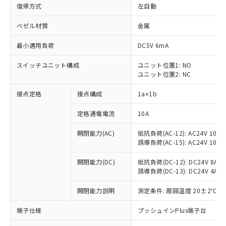
復帰方式
左自動
ベゼル材質
金属
最小適用負荷
DC5V 6mA
スイッチユニット構成
ユニット位置1: NO
ユニット位置2: NC
接点定格
接点構成
1a+1b
定格通電電流
10A
開閉能力(AC)
抵抗負荷(AC-12): AC24V 10A/A
誘導負荷(AC-15): AC24V 10A/AC
開閉能力(DC)
抵抗負荷(DC-12): DC24V 8A/DC
誘導負荷(DC-13): DC24V 4A/DC
※1 対応状況
開閉能力説明
測定条件: 周囲温度 20±2℃、
対応済み：EU RoHS指令（10物質）の
非含有に対応した製品が提供可能な商品で
端子仕様
プッシュインPlus端子台
す。