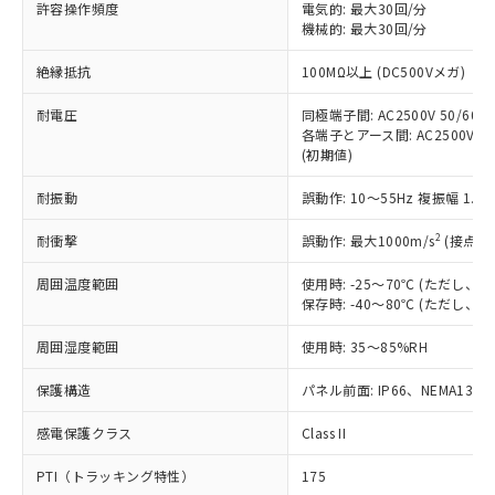
許容操作頻度
電気的: 最大30回/分
対応予定：EU RoHS指令（10物質）の非含
ご利用条件
機械的: 最大30回/分
有に対応した製品に切り替える予定のある
商品です。
絶縁抵抗
100MΩ以上 (DC500Vメガ)
対応予定なし：EU RoHS指令（10物質）の
以下の条件をお読みいただき、同意のうえ
非含有に非対応の商品で、対応品を出す予
耐電圧
同極端子間: AC2500V 50/60Hz
ご利用ください。
定はありません。
各端子とアース間: AC2500V 50/
調査・確認中：EU RoHS指令（10物質）の
(初期値)
本サービスは、当社制御機器事業取扱
※1 中国RoHS○×表
非含有の対応状況を調査中または確認中の
商品の当社在庫状況および標準価格
商品です。
耐振動
誤動作: 10～55Hz 複振幅 1.
(税抜)を提供させていただくもので
「○」：最大均質材料含有率が中国RoHSの
非該当品：ライセンス料など無形物で、有
す。
基準値以下であることを示します。
2
耐衝撃
誤動作: 最大1000m/s
(接点開
害物質有無と関係のない商品です。
当社制御機器事業取扱商品の中には、
「×」：最大均質材料含有率が中国RoHSの
仕入先様の事情により、非含有部品として
本サービスの対象外となる商品もある
周囲温度範囲
使用時: -25～70℃ (ただし
基準値を超えていることを示します。
いたものが、含有品と判明した場合などや
当社は、これら貴社製品のうち、外国
ことをご了承ください。
保存時: -40～80℃ (ただし
「－」：未確認です。当社販売部門へお問
むを得ず変更することがあります。
為替および外国貿易法に定める商品
在庫状況および標準価格照会結果は、
い合わせください。
（以下｢規制貨物等」という）を輸出
周囲湿度範囲
記載している更新日時点での社内デー
使用時: 35～85%RH
*EU RoHS指令（10物質）：
または国外への提供する場合は、日本
記
タに基づき作成されるものであり、閲
説明
鉛(Pb) 1000ppm以下、 水銀(Hg) 1000ppm以下、 カド
*中国RoHS10物質の基準値 (GB/T26572)：
国政府の輸出許可(または役務取引許
保護構造
パネル前面: IP66、NEMA13
号
覧された時点での実際の在庫および標
ミウム(Cd) 100ppm以下、
Pb(鉛) :1000ppm、 Hg(水銀) : 1000ppm、 Cd(カドミウ
可)を取得するなどの必要な手続きを
六価クロム(Cr(Ⅵ)) 1000ppm以下、ポリ臭化ビフェニル
ム) : 100ppm、
準価格とは異なる場合があることをご
類(PBB) 1000ppm以下、ポリ臭化ジフェニルエーテル類
Cr(Ⅵ)(六価クロム) : 1000ppm、 PBBs(ポリ臭化ビフェ
感電保護クラス
とります。
Class II
了承ください。
(PBDE) 1000ppm以下、フタル酸ビス(2-エチルヘキシ
○
一定数以上の在庫あり
ニル類) : 1000ppm、 PBDEs(ポリ臭化ジフェニルエーテ
当社は規制貨物を破棄する場合は、完
ル) (DEHP)(別名：DOP) 1000ppm以下、フタル酸ブチ
正式な納期状況および標準価格はお客
ル類) : 1000ppm、
PTI（トラッキング特性）
175
ルベンジル（BBP） 1000ppm以下、フタル酸ジブチル
全に破砕するなど、違法に輸出されな
DBP(フタル酸ジブチル) : 1000ppm、 DIBP(フタル酸ジ
様のお取引先、またはお客様担当のオ
（DBP） 1000ppm以下、フタル酸ジイソブチル