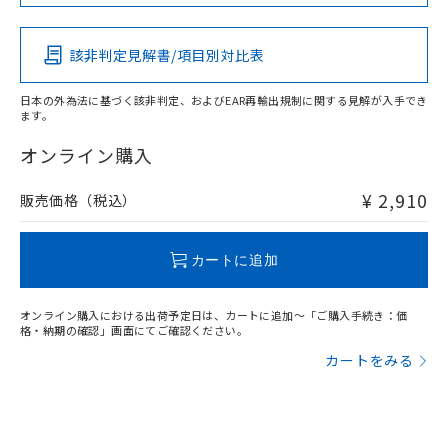
Pb
Hg
Cd
Cr(VI)
該非判定見解書/項目別対比表
X
O
O
O
日本の外為法に基づく該非判定、およびEAR再輸出規制に関する見解が入手でき
ます。
"対応済み"や非含有の記載がされた商品であっても、流通
在庫等で未対応品が混在する可能性があります。
オンライン購入
非含有品が必要な際は、弊社営業部門もしくは販売店へお
問い合わせください。
¥ 2,910
販売価格（税込）
この製品のRoHS/REACH対応状況ページへ
カートに追加
オンライン購入における出荷予定日は、カートに追加～「ご購入手続き：価
格・納期の確認」画面にてご確認ください。
カートをみる