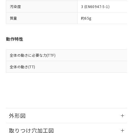
イソブチル) : 1000ppm、 BBP(フタル酸ブチルベンジ
△
一定数には満たないが在庫あり
いよう必要な手段を講じます。
ムロン制御機器販売店・当社販売員に
(DIBP) 1000ppm以下
ル) : 1000ppm、
汚染度
3 (EN60947-5-1)
当社は貴社製品を、核兵器、ミサイ
但し、RoHS指令で産業用監視および制御機器に対する
DEHP(フタル酸ビス(2-エチルヘキシル)) : 1000ppm
ご相談ください。
適用除外項目は除く。
ル、化学兵器、生物兵器またはその他
－
在庫なし(最新の在庫状況につ
オムロン制御機器販売店や当社販売拠
フタル酸エステル類の４物質については閾値を超える意
質量
約65g
武器並びにこれらの製造装置等に一切
いては、お客様のお取引先、ま
図的な使用がないことを確認しています。
点は「
販売ネットワーク
」をご確認
※2 環境保護使用期限
使用いたしません。
たはお客様担当のオムロン制御
ください。
当社は、貴社製品を第三者に販売する
機器販売店・当社販売員にご確
在庫状況および標準価格結果を当社の
※2 対応予定月
動作特性
「ｅ」：有害物質（10物質）のすべてが基
場合は、上記1、2および3の内容を当
認ください)
事前の承諾なく第三者に漏洩または開
準値以下であることを示します。
該第三者に通知します。また当社は、
示しないようお願いします。
部品在庫の切り替え状況などにより、予定
「10」：通常の使用状況下において有害物
販売先および販売に係わる関係者が違
マイパーツ機能（部品リスト作成サー
空
受注生産機種、また在庫状況の
全体の動きに必要な力(TTF)
月が前後することがあります。
質が外部に漏えいし、環境に深刻な影響を
法に輸出するおそれがある場合は、取
ビス）をご利用いただくには、I-Web
白
情報を公開していない機種
及ぼさない年数を意味します。
り引きをいたしません。
メンバーズにご登録されている必要が
全体の動き(TT)
「－」：未確認です。当社販売部門へお問
あります。
い合わせください。
お客様が当ウェブサイト上で当社にご
※3 非含有証明書ダウンロード
登録された部品リストについて、当社
および当社の共同利用者が、当社の製
下記の非含有証明書をダウンロードするこ
品・サービスに関するお客様との取
とができます。
合意する
キャンセル
引・商談に必要な範囲で利用すること
をご了承ください。
EU RoHS指令（10物質）の非含有証明書
外形図
※当社の共同利用者とは、
"個人情報
51物質の非含有証明書（当社基準）
の共同利用に関して"
の「1.共同利
情報更新：2026/05/21
※本証明書は発行日時点で非含有を証明す
用者の範囲」に記載されている法人を
取りつけ穴加工図
るもので、過去に遡って非含有を証明する