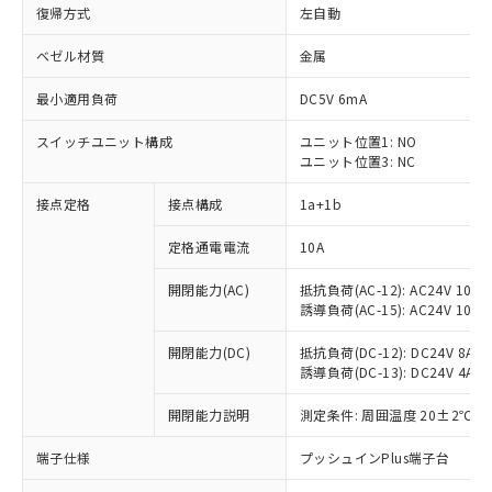
復帰方式
左自動
ベゼル材質
金属
最小適用負荷
DC5V 6mA
スイッチユニット構成
ユニット位置1: NO
ユニット位置3: NC
接点定格
接点構成
1a+1b
定格通電電流
10A
開閉能力(AC)
抵抗負荷(AC-12): AC24V 10A/A
誘導負荷(AC-15): AC24V 10A/AC
開閉能力(DC)
抵抗負荷(DC-12): DC24V 8A/DC
誘導負荷(DC-13): DC24V 4A/DC
※1 対応状況
開閉能力説明
測定条件: 周囲温度 20±2℃、
対応済み：EU RoHS指令（10物質）の
非含有に対応した製品が提供可能な商品で
端子仕様
プッシュインPlus端子台
す。