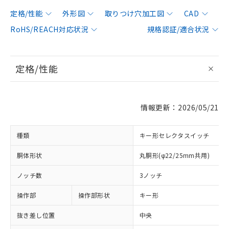
定格/性能
外形図
取りつけ穴加工図
CAD
RoHS/REACH対応状況
規格認証/適合状況
定格/性能
情報更新：2026/05/21
種類
キー形セレクタスイッチ
胴体形状
丸胴形(φ22/25mm共用)
ノッチ数
3ノッチ
操作部
操作部形状
キー形
抜き差し位置
中央