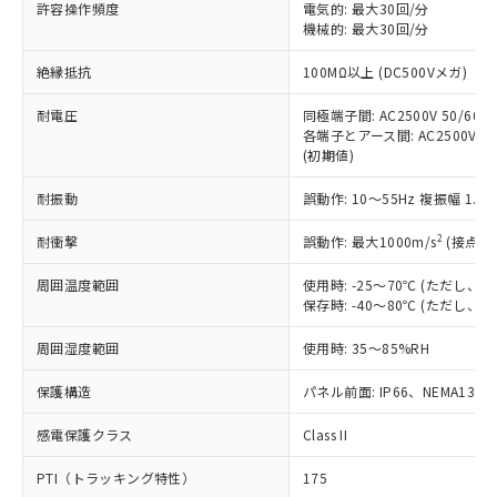
許容操作頻度
電気的: 最大30回/分
対応予定：EU RoHS指令（10物質）の非含
ご利用条件
機械的: 最大30回/分
有に対応した製品に切り替える予定のある
商品です。
絶縁抵抗
100MΩ以上 (DC500Vメガ)
対応予定なし：EU RoHS指令（10物質）の
以下の条件をお読みいただき、同意のうえ
非含有に非対応の商品で、対応品を出す予
耐電圧
同極端子間: AC2500V 50/60Hz
ご利用ください。
定はありません。
各端子とアース間: AC2500V 50/
調査・確認中：EU RoHS指令（10物質）の
(初期値)
本サービスは、当社制御機器事業取扱
※1 中国RoHS○×表
非含有の対応状況を調査中または確認中の
商品の当社在庫状況および標準価格
商品です。
耐振動
誤動作: 10～55Hz 複振幅 1.
(税抜)を提供させていただくもので
「○」：最大均質材料含有率が中国RoHSの
非該当品：ライセンス料など無形物で、有
す。
基準値以下であることを示します。
2
耐衝撃
誤動作: 最大1000m/s
(接点開
害物質有無と関係のない商品です。
当社制御機器事業取扱商品の中には、
「×」：最大均質材料含有率が中国RoHSの
仕入先様の事情により、非含有部品として
本サービスの対象外となる商品もある
周囲温度範囲
使用時: -25～70℃ (ただし
基準値を超えていることを示します。
いたものが、含有品と判明した場合などや
当社は、これら貴社製品のうち、外国
ことをご了承ください。
保存時: -40～80℃ (ただし
「－」：未確認です。当社販売部門へお問
むを得ず変更することがあります。
為替および外国貿易法に定める商品
在庫状況および標準価格照会結果は、
い合わせください。
（以下｢規制貨物等」という）を輸出
周囲湿度範囲
記載している更新日時点での社内デー
使用時: 35～85%RH
*EU RoHS指令（10物質）：
または国外への提供する場合は、日本
記
タに基づき作成されるものであり、閲
説明
鉛(Pb) 1000ppm以下、 水銀(Hg) 1000ppm以下、 カド
*中国RoHS10物質の基準値 (GB/T26572)：
国政府の輸出許可(または役務取引許
保護構造
パネル前面: IP66、NEMA13
号
覧された時点での実際の在庫および標
ミウム(Cd) 100ppm以下、
Pb(鉛) :1000ppm、 Hg(水銀) : 1000ppm、 Cd(カドミウ
可)を取得するなどの必要な手続きを
六価クロム(Cr(Ⅵ)) 1000ppm以下、ポリ臭化ビフェニル
ム) : 100ppm、
準価格とは異なる場合があることをご
類(PBB) 1000ppm以下、ポリ臭化ジフェニルエーテル類
Cr(Ⅵ)(六価クロム) : 1000ppm、 PBBs(ポリ臭化ビフェ
感電保護クラス
とります。
Class II
了承ください。
(PBDE) 1000ppm以下、フタル酸ビス(2-エチルヘキシ
○
一定数以上の在庫あり
ニル類) : 1000ppm、 PBDEs(ポリ臭化ジフェニルエーテ
当社は規制貨物を破棄する場合は、完
ル) (DEHP)(別名：DOP) 1000ppm以下、フタル酸ブチ
正式な納期状況および標準価格はお客
ル類) : 1000ppm、
PTI（トラッキング特性）
175
ルベンジル（BBP） 1000ppm以下、フタル酸ジブチル
全に破砕するなど、違法に輸出されな
DBP(フタル酸ジブチル) : 1000ppm、 DIBP(フタル酸ジ
様のお取引先、またはお客様担当のオ
（DBP） 1000ppm以下、フタル酸ジイソブチル