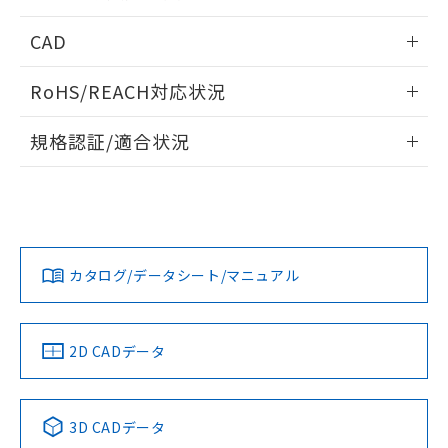
指します。
ものではありません。
情報更新：2026/05/21
CAD
また、RoHS指令のフタル酸エステル類４
物質の対応では、対応完了までの期間は出
ログイン/会員登録いただくと、CADデータをダウンロー
荷製品に未対応品が混在することから備考
RoHS/REACH対応状況
ドすることができます。
欄に対応日を記載しておりました。
既に当社にて対応品への在庫切替を完了
情報更新：2026/7/29
規格認証/適合状況
していることから、特段のことがない限
り、2022年1月12日より割愛しておりま
ログイン/会員登録
EU RoHS
注意事項・凡例
A22NK-3ML-01DA-P102についての規格認証/適合状況につい
す。
ては、「カスタマーサポートセンタ お客様相談室」または貴
社担当オムロン営業員または販売店にお問い合わせくださ
対応状況
対応予定月
※1
※2
い。
ダウンロードデータをご利用いただく前に、以下を必ずお読
みください。
カタログ/データシート/マニュアル
対応済み
ソフトウェアの使用条件
お問い合わせ
中国 RoHS
注意事項・凡例
2D CADデータ
中国 RoHS表
※1 ※2
3D CADデータ