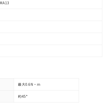
す。
MA13
最大0.6N・m
約45°