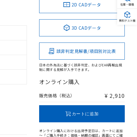
2D CADデータ
在庫・価格
無料テスト機
3D CADデータ
該非判定見解書/項目別対比表
日本の外為法に基づく該非判定、およびEAR再輸出規
制に関する見解が入手できます。
オンライン購入
¥ 2,910
販売価格（税込）
カートに追加
オンライン購入における出荷予定日は、カートに追加
～「ご購入手続き：価格・納期の確認」画面にてご確