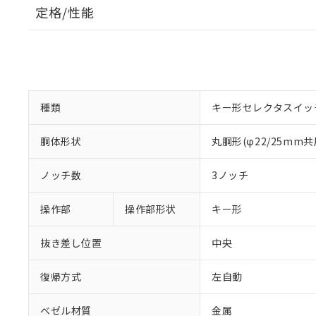
定格/性能
種類
キー形セレクタスイッ
胴体形状
丸胴形(φ22/25mm共
ノッチ数
3ノッチ
操作部
操作部形状
キー形
抜き差し位置
中央
復帰方式
左自動
ベゼル材質
金属