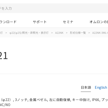
ウンロード
サポート
セミナ
オムロンの
示灯
>
φ22(φ25):照光・非照光・表示灯
>
A22NK
>
形式仕様一覧
>
A22NK-3ML-
21
日本語
English
2）, 3ノッチ, 金属ベゼル, 左に自動復帰, キー中抜け, IP66, 
NC/NO