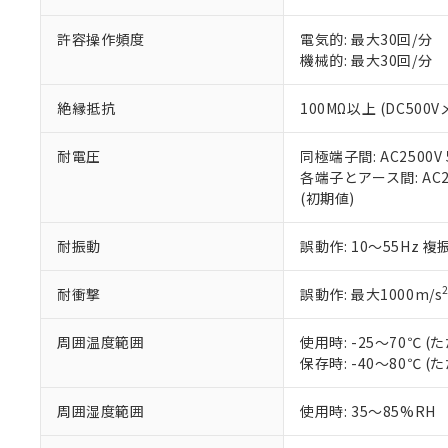
記
説明
六価クロム(Cr(Ⅵ)) 1
当社制御機器
などの必要な
フタル酸ビス(2-エチルヘ
号
*中国RoHS10物質の基準値 
ル（DBP） 1000ppm
在庫状況およ
当社は規制貨
許容操作頻度
電気的: 最大30回/分
Pb(鉛) :1000ppm、 Hg
但し、RoHS指令で産
のであり、閲
ます。
機械的: 最大30回/分
Cr(Ⅵ)(六価クロム) : 
フタル酸エステル類の４
○
一定数以
DBP(フタル酸ジブチル) :
い。
当社は貴社製
DEHP(フタル酸ビス(2-エ
正式な納期状
置等に一切使
絶縁抵抗
100MΩ以上 (DC500V
当社販売員に
※2 対応予定月
△
一定数に
当社は、貴社
オムロン制御
また当社は、
※2 環境保護使
耐電圧
同極端子間: AC2500V 5
在庫状況およ
部品在庫の切り替
たしません。
－
在庫なし
各端子とアース間: AC250
す。
「ｅ」：有害物質
機器販売
(初期値)
マイパーツ機
「10」：通常の
ている必要が
味します。
空
受注生産
耐振動
誤動作: 10～55Hz 複
お客様が当ウ
※3 非含有証明
「－」：未確認で
白
が、当社の製
さい。
下記の非含有証明
耐衝撃
誤動作: 最大1000m/s
※当社の共同
いる法人を指
EU RoHS指令（
周囲温度範囲
使用時: -25～70℃
51物質の非含有証
保存時: -40～80℃
※本証明書は発行
また、RoHS指
周囲湿度範囲
使用時: 35～85%RH
混在することから
既に当社にて対応