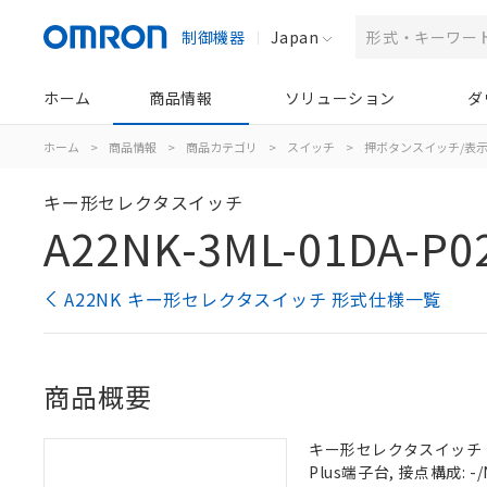
制御機器
Japan
ホーム
商品情報
ソリューション
ダ
ホーム
>
商品情報
>
商品カテゴリ
>
スイッチ
>
押ボタンスイッチ/表
キー形セレクタスイッチ
A22NK-3ML-01DA-P0
A22NK キー形セレクタスイッチ 形式仕様一覧
商品概要
キー形セレクタスイッチ（φ2
Plus端子台, 接点構成: -/