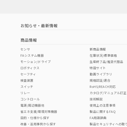
対応済み
お知らせ・最新情報
中国 RoHS
注意事項・凡例
商品情報
中国 RoHS表
※1 ※2
センサ
新商品情報
FAシステム機器
在庫状況/標準価格
Pb
Hg
Cd
Cr(V
モーション/ドライブ
生産終了品/推奨代替品
ロボティクス
特設サイト
セーフティ
動画ライブラリ
検査装置
規格認証/適合
X
O
O
O
スイッチ
RoHS/REACH対応
リレー
カタログ/マニュアル訂正
コントロール
技術解説
"対応済み"や非含有の記載がされた商品であっても、流通
電源/周辺機器他
使用上の注意事項
非含有品が必要な際は、弊社営業部門もしくは販売店へお
省エネ支援/環境対策機器
製品に関するFAQ
目的・仕様から探す
FA用語辞典
改善・活用事例から探す
製品セキュリティへの取