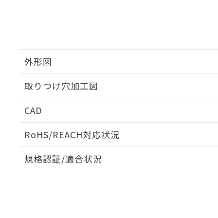
外形図
取りつけ穴加工図
CAD
ログイン/会員登録いただくと、CADデータをダウンロ
RoHS/REACH対応状況
規格認証/適合状況
EU RoHS
注意事項・凡例
A22NK-3ML-01DA-P021についての規格認証/適合
員または販売店にお問い合わせください。
ダウンロードデータをご利用いただく前に、以下を必ずお読
対応状況
対応予定月
※1
※2
ソフトウェアの使用条件