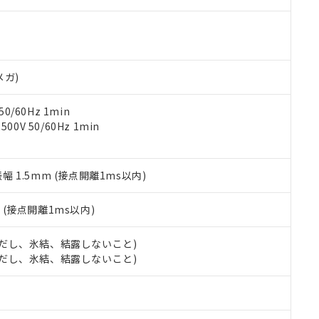
000ppm以下、ポリ臭化ビフェニル類(PBB) 1000ppm以下、ポリ臭化ジフェニルエーテル類(P
事業取扱商品の中には、本サービスの対象外となる商品もあること
手続きをとります。
キシル) (DEHP)(別名：DOP) 1000ppm以下、フタル酸ブチルベンジル（BBP） 100
(GB/T26572)：
以下、フタル酸ジイソブチル (DIBP) 1000ppm以下
び標準価格照会結果は、記載している更新日時点での社内データに
物を破棄する場合は、完全に破砕するなど、違法に輸出されないよ
(水銀) : 1000ppm、 Cd(カドミウム) : 100ppm、
業用監視および制御機器に対する適用除外項目は除く。
覧された時点での実際の在庫および標準価格とは異なる場合がある
1000ppm、 PBBs(ポリ臭化ビフェニル類) : 1000ppm、 PBDEs(ポリ臭化ジフェニルエーテル類
物質については閾値を超える意図的な使用がないことを確認しています。
上の在庫あり
 1000ppm、 DIBP(フタル酸ジイソブチル) : 1000ppm、 BBP(フタル酸ブチルベンジル) :
品を、核兵器、ミサイル、化学兵器、生物兵器またはその他武器並
チルヘキシル)) : 1000ppm
況および標準価格はお客様のお取引先、またはお客様担当のオムロ
用いたしません。
メガ)
ご相談ください。
は満たないが在庫あり
製品を第三者に販売する場合は、上記1、2および3の内容を当該第
機器販売店や当社販売拠点は「
販売ネットワーク
」をご確認くだ
販売先および販売に係わる関係者が違法に輸出するおそれがある場
用期限
0/60Hz 1min
び標準価格結果を当社の事前の承諾なく第三者に漏洩または開示し
え状況などにより、予定月が前後することがあります。
(最新の在庫状況については、お客様のお取引先、またはお客様担当
0V 50/60Hz 1min
（10物質）のすべてが基準値以下であることを示します。
店・当社販売員にご確認ください)
能（部品リスト作成サービス）をご利用いただくには、I-Webメン
使用状況下において有害物質が外部に漏えいし、環境に深刻な影響を
あります。
機種、また在庫状況の情報を公開していない機種
振幅 1.5mm (接点開離1ms以内)
ェブサイト上で当社にご登録された部品リストについて、当社およ
書ダウンロード
す。当社販売部門へお問い合わせください。
品・サービスに関するお客様との取引・商談に必要な範囲で利用す
合意する
キャンセル
書をダウンロードすることができます。
2
(接点開離1ms以内)
利用者とは、
"個人情報の共同利用に関して"
の「1.共同利用者の
します。
10物質）の非含有証明書
 (ただし、氷結、結露しないこと)
明書（当社基準）
 (ただし、氷結、結露しないこと)
日時点で非含有を証明するもので、過去に遡って非含有を証明するも
令のフタル酸エステル類４物質の対応では、対応完了までの期間は出
備考欄に対応日を記載しておりました。
品への在庫切替を完了していることから、特段のことがない限り、20