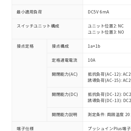
最小適用負荷
DC5V 6mA
スイッチユニット構成
ユニット位置2: NC
ユニット位置3: NO
接点定格
接点構成
1a+1b
定格通電電流
10A
※1 対応状況
開閉能力(AC)
抵抗負荷(AC-12): AC24
対応済み：EU
誘導負荷(AC-15): AC24V
対応予定：EU R
対応予定なし：EU
調査・確認中：EU
ご利用条件
開閉能力(DC)
抵抗負荷(DC-12): DC24
非該当品：ライセ
誘導負荷(DC-13): DC24
※1 中国RoHS
仕入先様の事情に
があります。
以下の条件をお読
開閉能力説明
測定条件: 周囲温度 2
「○」：最大均質
「×」：最大均質
本サービスは
当社は、これ
*EU RoHS指令（10物
「－」：未確認で
鉛(Pb) 1000ppm以下、
端子仕様
プッシュインPlus端
くものです。
う）を輸出ま