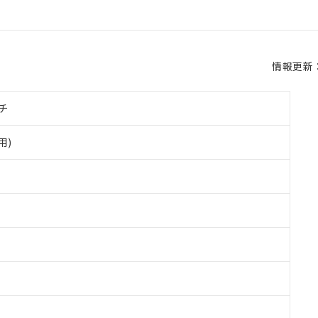
情報更新：2
チ
用)