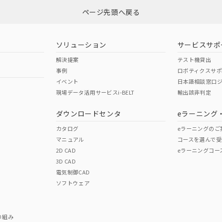
ページ先頭へ戻る
ダウンロードはこちら
ソリューション
サービスサポ
解決提案
テスト機貸出
事例
ロボティクスサ
イベント
日本語相談窓口
現場データ活用サービスi-BELT
輸出該非判定
I)
PBBs
PBDEs
DBP
ダウンロードセンタ
eラーニング
カタログ
eラーニングのご
マニュアル
コースを選んで受
O
O
O
2D CAD
eラーニングコー
3D CAD
電気制御CAD
在庫等で未対応品が混在する可能性があります。
ソフトウェア
問い合わせください。
この製品のRoHS/REACH対応
り組み