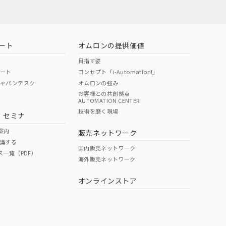
ート
オムロンの提供価値
目指す姿
ポート
コンセプト「i-Automation!」
ジャパンデスク
オムロンの強み
お客様との共創拠点
AUTOMATION CENTER
DIBP
BBP
DEHP
環境保護
技術を磨く現場
・セミナ
使用期限
案内
販売ネットワーク
講する
O
O
O
10
国内販売ネットワーク
ス一覧（PDF）
海外販売ネットワーク
オンラインストア
状況ページへ