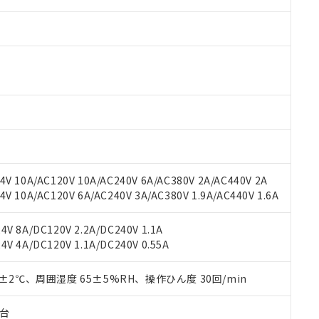
V 10A/AC120V 10A/AC240V 6A/AC380V 2A/AC440V 2A
 RoHS指令（10物質）の非含有に対応した製品が提供可能な商品です
 10A/AC120V 6A/AC240V 3A/AC380V 1.9A/AC440V 1.6A
oHS指令（10物質）の非含有に対応した製品に切り替える予定のある
 RoHS指令（10物質）の非含有に非対応の商品で、対応品を出す予
 RoHS指令（10物質）の非含有の対応状況を調査中または確認中の
V 8A/DC120V 2.2A/DC240V 1.1A
ンス料など無形物で、有害物質有無と関係のない商品です。
V 4A/DC120V 1.1A/DC240V 0.55A
○×表
より、非含有部品としていたものが、含有品と判明した場合などやむ
みいただき、同意のうえご利用ください。
0±2℃、周囲湿度 65±5%RH、操作ひん度 30回/min
材料含有率が中国RoHSの基準値以下であることを示します。
材料含有率が中国RoHSの基準値を超えていることを示します。
、当社制御機器事業取扱商品の当社在庫状況および標準価格(税抜)
ら貴社製品のうち、外国為替および外国貿易法に定める商品（以下｢
質）：
す。当社販売部門へお問い合わせください。
 水銀(Hg) 1000ppm以下、 カドミウム(Cd) 100ppm以下、
子台
たは国外への提供する場合は、日本国政府の輸出許可(または役務取