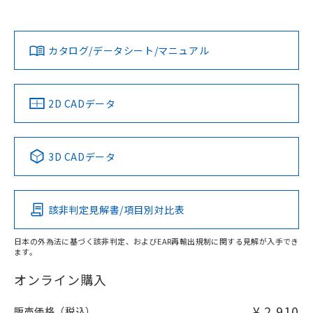
欄に対応日を記載しておりました。
社担当オムロン営業員または販売店にお問い合わせくださ
既に当社にて対応品への在庫切替を完了
対応状況
対応予定月
※1
※2
い。
ダウンロードデータをご利用いただく前に、以下を必ずお読
していることから、特段のことがない限
みください。
り、2022年1月12日より割愛しておりま
カタログ/データシート/マニュアル
対応済み
ソフトウェアの使用条件
す。
お問い合わせ
中国 RoHS
注意事項・凡例
2D CADデータ
中国 RoHS表
※1 ※2
3D CADデータ
Pb
Hg
Cd
Cr(VI)
該非判定見解書/項目別対比表
X
O
O
O
日本の外為法に基づく該非判定、およびEAR再輸出規制に関する見解が入手でき
ます。
"対応済み"や非含有の記載がされた商品であっても、流通
在庫等で未対応品が混在する可能性があります。
オンライン購入
非含有品が必要な際は、弊社営業部門もしくは販売店へお
問い合わせください。
¥ 2,910
販売価格（税込）