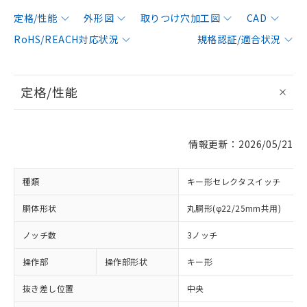
定格/性能
外形図
取りつけ穴加工図
CAD
RoHS/REACH対応状況
規格認証/適合状況
定格/性能
情報更新：2026/05/21
種類
キー形セレクタスイッチ
胴体形状
丸胴形(φ22/25mm共用)
ノッチ数
3ノッチ
操作部
操作部形状
キー形
抜き差し位置
中央