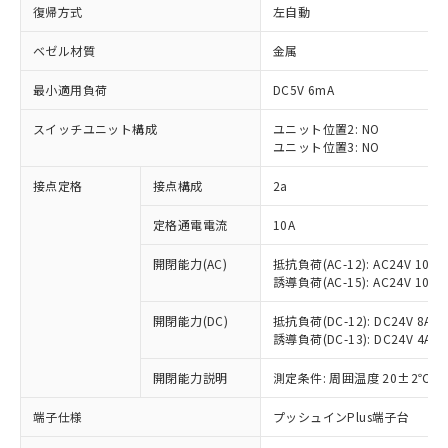
復帰方式
左自動
ベゼル材質
金属
最小適用負荷
DC5V 6mA
スイッチユニット構成
ユニット位置2: NO
ユニット位置3: NO
接点定格
接点構成
2a
定格通電電流
10A
※1 対応状況
開閉能力(AC)
抵抗負荷(AC-12): AC24V 10A/A
誘導負荷(AC-15): AC24V 10A/AC
対応済み：EU RoHS指令（10物質）の
非含有に対応した製品が提供可能な商品で
開閉能力(DC)
抵抗負荷(DC-12): DC24V 8A/DC
す。
誘導負荷(DC-13): DC24V 4A/DC
対応予定：EU RoHS指令（10物質）の非含
ご利用条件
有に対応した製品に切り替える予定のある
開閉能力説明
測定条件: 周囲温度 20±2℃、
商品です。
端子仕様
プッシュインPlus端子台
対応予定なし：EU RoHS指令（10物質）の
以下の条件をお読みいただき、同意のうえ
非含有に非対応の商品で、対応品を出す予