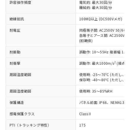
ご利用ください。
許容操作頻度
電気的: 最大30回/分
定はありません。
機械的: 最大30回/分
調査・確認中：EU RoHS指令（10物質）の
本サービスは、当社制御機器事業取扱
※1 中国RoHS○×表
非含有の対応状況を調査中または確認中の
絶縁抵抗
100MΩ以上 (DC500Vメガ)
商品の当社在庫状況および標準価格
商品です。
(税抜)を提供させていただくもので
「○」：最大均質材料含有率が中国RoHSの
非該当品：ライセンス料など無形物で、有
耐電圧
同極端子間: AC2500V 50/60Hz
す。
基準値以下であることを示します。
害物質有無と関係のない商品です。
各端子とアース間: AC2500V 50/
当社制御機器事業取扱商品の中には、
「×」：最大均質材料含有率が中国RoHSの
仕入先様の事情により、非含有部品として
(初期値)
本サービスの対象外となる商品もある
基準値を超えていることを示します。
いたものが、含有品と判明した場合などや
当社は、これら貴社製品のうち、外国
ことをご了承ください。
「－」：未確認です。当社販売部門へお問
耐振動
誤動作: 10～55Hz 複振幅 1.
むを得ず変更することがあります。
為替および外国貿易法に定める商品
在庫状況および標準価格照会結果は、
い合わせください。
（以下｢規制貨物等」という）を輸出
記載している更新日時点での社内デー
2
耐衝撃
誤動作: 最大1000m/s
(接点開
*EU RoHS指令（10物質）：
または国外への提供する場合は、日本
記
タに基づき作成されるものであり、閲
説明
鉛(Pb) 1000ppm以下、 水銀(Hg) 1000ppm以下、 カド
*中国RoHS10物質の基準値 (GB/T26572)：
国政府の輸出許可(または役務取引許
号
覧された時点での実際の在庫および標
ミウム(Cd) 100ppm以下、
周囲温度範囲
使用時: -25～70℃ (ただし
Pb(鉛) :1000ppm、 Hg(水銀) : 1000ppm、 Cd(カドミウ
可)を取得するなどの必要な手続きを
六価クロム(Cr(Ⅵ)) 1000ppm以下、ポリ臭化ビフェニル
ム) : 100ppm、
保存時: -40～80℃ (ただし
準価格とは異なる場合があることをご
類(PBB) 1000ppm以下、ポリ臭化ジフェニルエーテル類
Cr(Ⅵ)(六価クロム) : 1000ppm、 PBBs(ポリ臭化ビフェ
とります。
了承ください。
(PBDE) 1000ppm以下、フタル酸ビス(2-エチルヘキシ
○
一定数以上の在庫あり
ニル類) : 1000ppm、 PBDEs(ポリ臭化ジフェニルエーテ
当社は規制貨物を破棄する場合は、完
周囲湿度範囲
使用時: 35～85%RH
ル) (DEHP)(別名：DOP) 1000ppm以下、フタル酸ブチ
正式な納期状況および標準価格はお客
ル類) : 1000ppm、
ルベンジル（BBP） 1000ppm以下、フタル酸ジブチル
全に破砕するなど、違法に輸出されな
DBP(フタル酸ジブチル) : 1000ppm、 DIBP(フタル酸ジ
様のお取引先、またはお客様担当のオ
（DBP） 1000ppm以下、フタル酸ジイソブチル
イソブチル) : 1000ppm、 BBP(フタル酸ブチルベンジ
△
一定数には満たないが在庫あり
保護構造
パネル前面: IP66、NEMA13
いよう必要な手段を講じます。
ムロン制御機器販売店・当社販売員に
(DIBP) 1000ppm以下
ル) : 1000ppm、
当社は貴社製品を、核兵器、ミサイ
但し、RoHS指令で産業用監視および制御機器に対する
DEHP(フタル酸ビス(2-エチルヘキシル)) : 1000ppm
ご相談ください。
適用除外項目は除く。
感電保護クラス
Class II
ル、化学兵器、生物兵器またはその他
－
在庫なし(最新の在庫状況につ
オムロン制御機器販売店や当社販売拠
フタル酸エステル類の４物質については閾値を超える意
武器並びにこれらの製造装置等に一切
いては、お客様のお取引先、ま
図的な使用がないことを確認しています。
点は「
販売ネットワーク
」をご確認
PTI（トラッキング特性）
175
※2 環境保護使用期限
使用いたしません。
たはお客様担当のオムロン制御
ください。