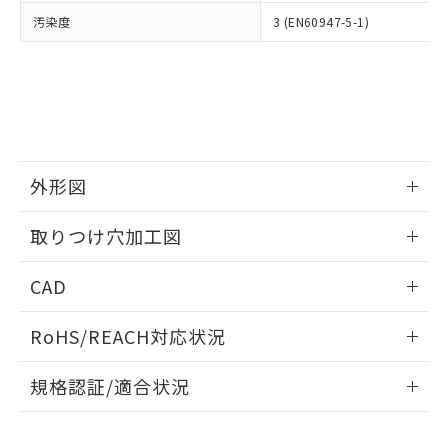
当社は、貴社製品を第三者に販売する
機器販売店・当社販売員にご確
在庫状況および標準価格結果を当社の
汚染度
3 (EN60947-5-1)
※2 対応予定月
「ｅ」：有害物質（10物質）のすべてが基
場合は、上記1、2および3の内容を当
認ください)
事前の承諾なく第三者に漏洩または開
準値以下であることを示します。
該第三者に通知します。また当社は、
示しないようお願いします。
部品在庫の切り替え状況などにより、予定
「10」：通常の使用状況下において有害物
販売先および販売に係わる関係者が違
マイパーツ機能（部品リスト作成サー
空
受注生産機種、また在庫状況の
月が前後することがあります。
質が外部に漏えいし、環境に深刻な影響を
法に輸出するおそれがある場合は、取
ビス）をご利用いただくには、I-Web
白
情報を公開していない機種
及ぼさない年数を意味します。
り引きをいたしません。
メンバーズにご登録されている必要が
「－」：未確認です。当社販売部門へお問
あります。
い合わせください。
お客様が当ウェブサイト上で当社にご
※3 非含有証明書ダウンロード
外形図
登録された部品リストについて、当社
および当社の共同利用者が、当社の製
下記の非含有証明書をダウンロードするこ
情報更新：2026/05/21
品・サービスに関するお客様との取
取りつけ穴加工図
とができます。
合意する
キャンセル
引・商談に必要な範囲で利用すること
をご了承ください。
情報更新：2026/05/21
EU RoHS指令（10物質）の非含有証明書
CAD
※当社の共同利用者とは、
"個人情報
51物質の非含有証明書（当社基準）
の共同利用に関して"
の「1.共同利
ログイン/会員登録いただくと、CADデータをダウンロー
※本証明書は発行日時点で非含有を証明す
用者の範囲」に記載されている法人を
RoHS/REACH対応状況
ドすることができます。
るもので、過去に遡って非含有を証明する
指します。
ものではありません。
情報更新：2026/7/29
規格認証/適合状況
また、RoHS指令のフタル酸エステル類４
物質の対応では、対応完了までの期間は出
ログイン/会員登録
EU RoHS
注意事項・凡例
A22NK-3ML-01DA-P011についての規格認証/適合状況につい
荷製品に未対応品が混在することから備考
ては、「カスタマーサポートセンタ お客様相談室」または貴